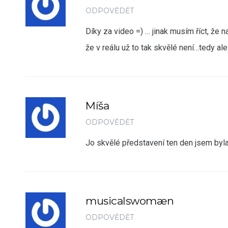
ODPOVĚDĚT
Díky za video =) … jinak musím říct, že
že v reálu už to tak skvělé není…tedy a
Míša
ODPOVĚDĚT
Jo skvělé představení ten den jsem byla 
musicalswomæn
ODPOVĚDĚT