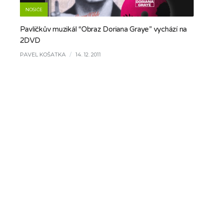
NOSIČE
Pavlíčkův muzikál “Obraz Doriana Graye” vychází na
2DVD
PAVEL KOŠATKA
/
14. 12. 2011