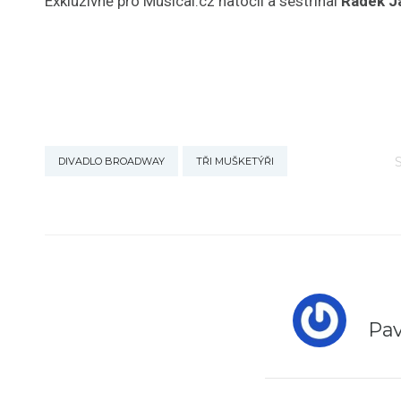
Exkluzivně pro Musical.cz natočil a sestříhal
Radek J
DIVADLO BROADWAY
TŘI MUŠKETÝŘI
Pav