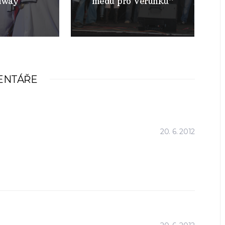
dway
medu pro Verunku”
ENTÁŘE
20. 6. 2012