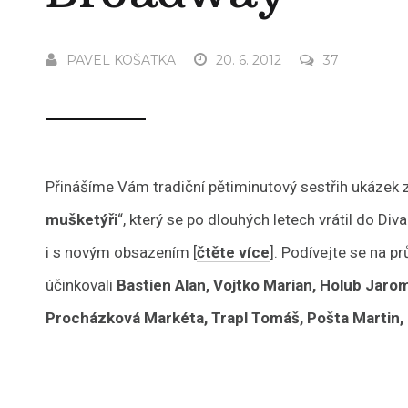
PAVEL KOŠATKA
20. 6. 2012
37
Přinášíme Vám tradiční pětiminutový sestřih ukázek 
mušketýři
“, který se po dlouhých letech vrátil do Di
i s novým obsazením [
čtěte více
]. Podívejte se na p
účinkovali
Bastien Alan, Vojtko Marian, Holub Jaromí
Procházková Markéta, Trapl Tomáš, Pošta Martin, K