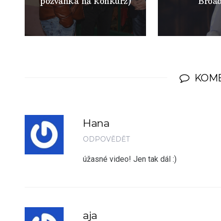
pozvánka na konkurz)
Broa
KOM
Hana
ODPOVĚDĚT
úžasné video! Jen tak dál :)
aja