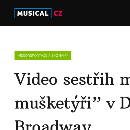
VIDEOREPORTÁŽE A ZÁZNAMY
Video sestřih 
mušketýři” v D
Broadway