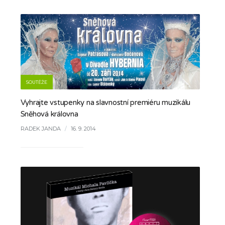
SOUTĚŽE
Vyhrajte vstupenky na slavnostní premiéru muzikálu
Sněhová královna
RADEK JANDA
/
16. 9. 2014