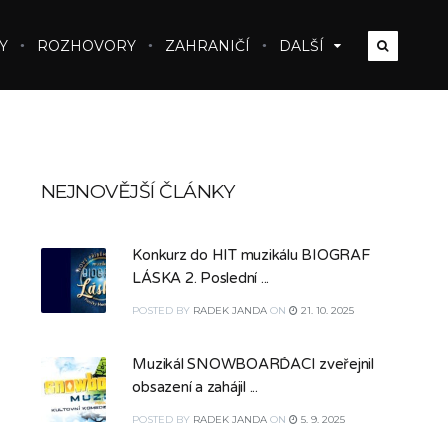
Y
ROZHOVORY
ZAHRANIČÍ
DALŠÍ
NEJNOVĚJŠÍ ČLÁNKY
Konkurz do HIT muzikálu BIOGRAF
LÁSKA 2. Poslední ...
POSTED
BY
RADEK JANDA
ON
21. 10. 2025
Muzikál SNOWBOARĎÁCI zveřejnil
obsazení a zahájil ...
POSTED
BY
RADEK JANDA
ON
5. 9. 2025