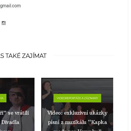
gmail.com
S TAKÉ ZAJÍMAT
HA
VIDEOREPORTÁŽE A ZÁZNAMY
i” se vrátili
Video: exkluzivní ukázky
 Divadla
písní z muzikálu “Kapka