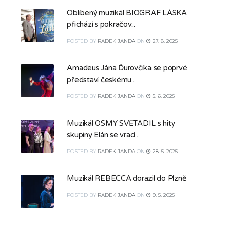
Oblíbený muzikál BIOGRAF LÁSKA
přichází s pokračov...
POSTED
BY
RADEK JANDA
ON
27. 8. 2025
Amadeus Jána Ďurovčíka se poprvé
představí českému...
POSTED
BY
RADEK JANDA
ON
5. 6. 2025
Muzikál OSMÝ SVĚTADÍL s hity
skupiny Elán se vrací...
POSTED
BY
RADEK JANDA
ON
28. 5. 2025
Muzikál REBECCA dorazil do Plzně
POSTED
BY
RADEK JANDA
ON
9. 5. 2025