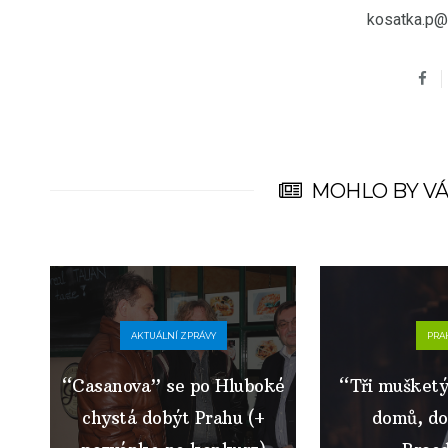
kosatka.p@
MOHLO BY VÁ
AKTUÁLNÍ ZPRÁVY
PRA
“Casanova” se po Hluboké
“Tři mušketýř
chystá dobýt Prahu (+
domů, do