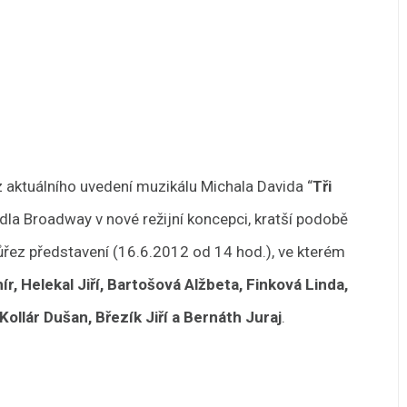
z aktuálního uvedení muzikálu Michala Davida “
Tři
vadla Broadway v nové režijní koncepci, kratší podobě
růřez představení (16.6.2012 od 14 hod.), ve kterém
r, Helekal Jiří, Bartošová Alžbeta, Finková Linda,
ollár Dušan, Březík Jiří a Bernáth Juraj
.