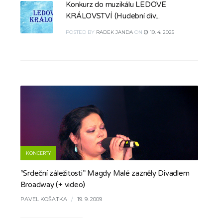
Konkurz do muzikálu LEDOVÉ
KRÁLOVSTVÍ (Hudební div...
POSTED
BY
RADEK JANDA
ON
19. 4. 2025
KONCERTY
“Srdeční záležitosti” Magdy Malé zazněly Divadlem
Broadway (+ video)
PAVEL KOŠATKA
/
19. 9. 2009