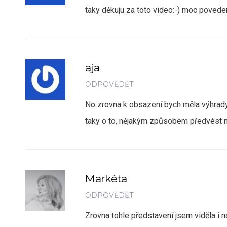
taky děkuju za toto video:-) moc povede
aja
ODPOVĚDĚT
No zrovna k obsazení bych měla výhrady, 
taky o to, nějakým způsobem předvést n
Markéta
ODPOVĚDĚT
Zrovna tohle představení jsem viděla i n