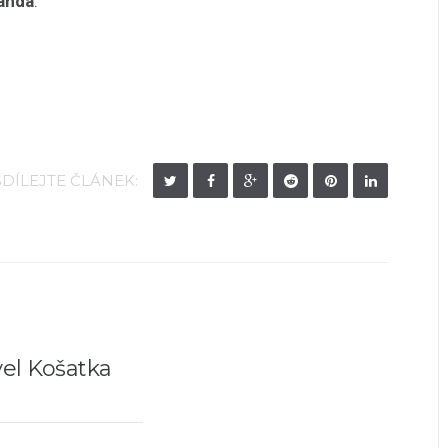
anda
.
SDÍLEJTE ČLÁNEK:
el Košatka