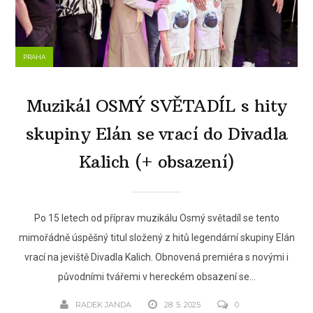
PRAHA
Muzikál OSMÝ SVĚTADÍL s hity
skupiny Elán se vrací do Divadla
Kalich (+ obsazení)
Po 15 letech od příprav muzikálu Osmý světadíl se tento
mimořádně úspěšný titul složený z hitů legendární skupiny Elán
vrací na jeviště Divadla Kalich. Obnovená premiéra s novými i
původními tvářemi v hereckém obsazení se...
RADEK JANDA
28. 5. 2025
0