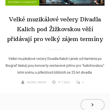
POZVÁNKY A KONKURZY
Velké muzikálové večery Divadla
Kalich pod Žižkovskou věží
přidávají pro velký zájem termíny
Velké muzikálové večery Divadla Kalich (aneb od Hamleta po
Biograf láska) jsou koncerty sestavené přímo pro “kalichovskou”
letní scénu u příležitosti blížících se 25 let divadla.
RADEK JANDA
17. 7. 2024
2