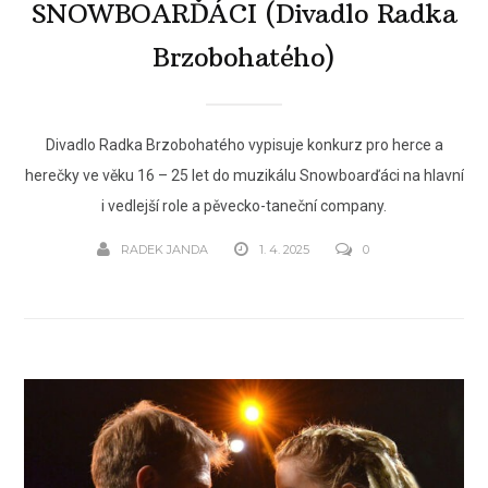
SNOWBOARĎÁCI (Divadlo Radka
Brzobohatého)
Divadlo Radka Brzobohatého vypisuje konkurz pro herce a
herečky ve věku 16 – 25 let do muzikálu Snowboarďáci na hlavní
i vedlejší role a pěvecko-taneční company.
RADEK JANDA
1. 4. 2025
0