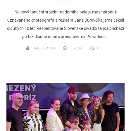
Na nový taneční projekt moderního baletu mezinárodně
uznávaného choreografa a režiséra Jána Ďurovčíka jsme čekali
dlouhých 10 let. Respektované Slovenské divadlo tanca přichází
po tak dlouhé době s představením Amadeus,...
RADEK JANDA
5. 6. 2025
0