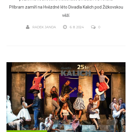
Příbram zamíří na Hvězdné léto Divadla Kalich pod Žižkovskou
věží.
RADEK JANDA
6. 8. 2024
0