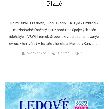
Plzně
Po muzikálu Elisabeth, uvádí Divadlo J. K. Tyla v Plzni další
mezinárodně úspěšný titul z produkce Spojených scén
vídeňských (VBW). I tentokrát pochází z pera renomovaných
evropských tvůrců – textaře a libretisty Michaela Kunzeho...
RADEK JANDA
9. 5. 2025
0