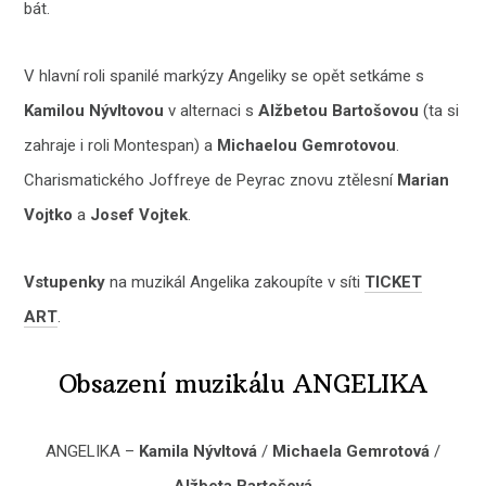
bát.
V hlavní roli spanilé markýzy Angeliky se opět setkáme s
Kamilou Nývltovou
v alternaci s
Alžbetou Bartošovou
(ta si
zahraje i roli Montespan) a
Michaelou Gemrotovou
.
Charismatického Joffreye de Peyrac znovu ztělesní
Marian
Vojtko
a
Josef Vojtek
.
Vstupenky
na muzikál Angelika zakoupíte v síti
TICKET
ART
.
Obsazení muzikálu ANGELIKA
ANGELIKA –
Kamila Nývltová
/
Michaela Gemrotová
/
Alžbeta Bartošová