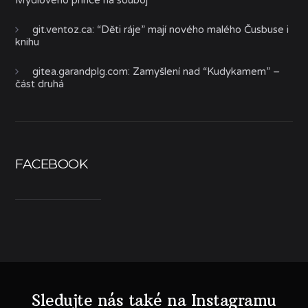
git.ventoz.ca
:
“Děti ráje” mají nového malého Čusbuse i
knihu
gitea.garandplg.com
:
Zamyšlení nad “Kudykamem” –
část druhá
FACEBOOK
Sledujte nás také na Instagramu