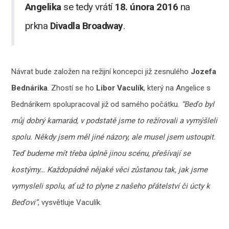
Angelika
se tedy vrátí
18. února 2016
na
prkna
Divadla Broadway
.
Návrat bude založen na režijní koncepci již zesnulého
Jozefa
Bednárika
. Zhostí se ho
Libor Vaculík
, který na Angelice s
Bednárikem spolupracoval již od samého počátku.
“Beďo byl
můj dobrý kamarád, v podstatě jsme to režírovali a vymýšleli
spolu. Někdy jsem měl jiné názory, ale musel jsem ustoupit.
Teď budeme mít třeba úplně jinou scénu, přešívají se
kostýmy… Každopádně nějaké věci zůstanou tak, jak jsme
vymysleli spolu, ať už to plyne z našeho přátelství či úcty k
Beďovi”
, vysvětluje Vaculík.