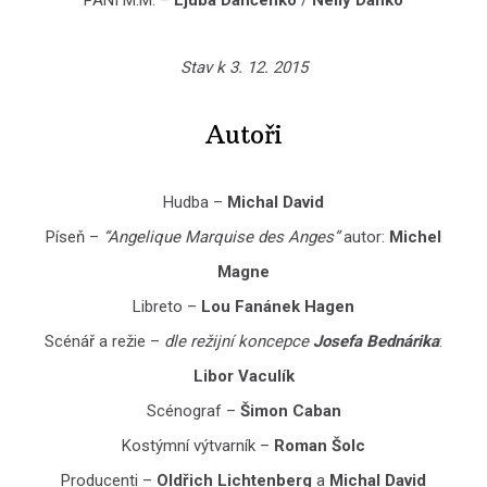
Stav k 3. 12. 2015
Autoři
Hudba –
Michal David
Píseň –
“Angelique Marquise des Anges”
autor:
Michel
Magne
Libreto –
Lou Fanánek Hagen
Scénář a režie –
dle režijní koncepce
Josefa Bednárika
:
Libor Vaculík
Scénograf –
Šimon Caban
Kostýmní výtvarník –
Roman Šolc
Producenti –
Oldřich Lichtenberg
a
Michal David