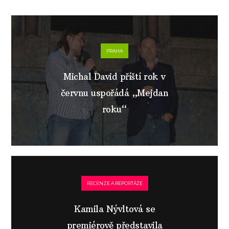
PRAHA
Michal David příští rok v
červnu uspořádá „Mejdan
roku“
RECENZE A REPORTÁŽE
Kamila Nývltová se
premiérově představila