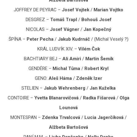
JOFFREY DE PEYRAC –
Josef Vojtek
/
Marian Vojtko
DESGREZ –
Tomáš Trapl
/
Bohouš Josef
NICOLAS –
Josef Vágner
/
Jan Kopečný
ŠPÍNA –
Peter Pecha
/
Jakub Kudrnáč
/ (Michal Veselý ?)
KRÁL LUDVÍK XIV. –
Vilém Čok
BACHTIARY BEJ –
Ali Amiri
/
Martin Šemík
GENDÉRE –
Michal Tůma
/
Robert Kryl
GENO:
Aleš Háma
/
Zdeněk Izer
STELIEN –
Jakub Wehrenberg
/
Jan Kuželka
CONTOIRE –
Yvetta Blanarovičová
/
Radka Fišarová
/
Olga
Lounová
MONTESPAN –
Zdenka Trvalcová
/
Lucia Jagerčíková
/
Alžbeta Bartošová
PANÍ M.M. –
Ljuba Dančenko
/
Nelly Danko