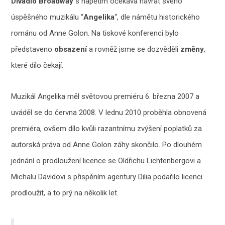
Divadlo Broadway
s napětím očekává návrat svého
úspěšného muzikálu “
Angelika
“, dle námětu historického
románu od Anne Golon. Na tiskové konferenci bylo
představeno
obsazení
a rovněž jsme se dozvěděli
změny
,
které dílo čekají.
Muzikál Angelika měl světovou premiéru 6. března 2007 a
uváděl se do června 2008. V lednu 2010 proběhla obnovená
premiéra, ovšem dílo kvůli razantnímu zvýšení poplatků za
autorská práva od Anne Golon záhy skončilo. Po dlouhém
jednání o prodloužení licence se Oldřichu Lichtenbergovi a
Michalu Davidovi s přispěním agentury Dilia podařilo licenci
prodloužit, a to prý na několik let.