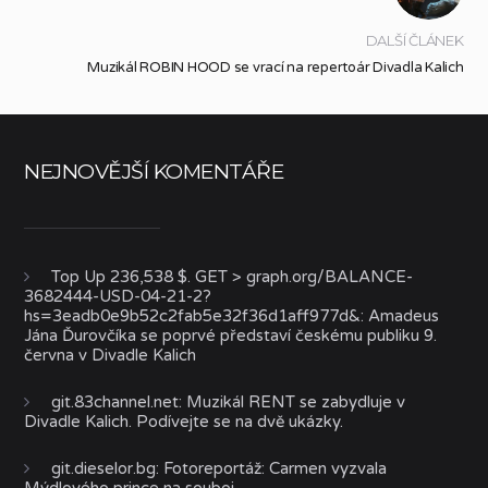
DALŠÍ ČLÁNEK
Muzikál ROBIN HOOD se vrací na repertoár Divadla Kalich
NEJNOVĚJŠÍ KOMENTÁŘE
Top Up 236,538 $. GET > graph.org/BALANCE-
3682444-USD-04-21-2?
hs=3eadb0e9b52c2fab5e32f36d1aff977d&
:
Amadeus
Jána Ďurovčíka se poprvé představí českému publiku 9.
června v Divadle Kalich
git.83channel.net
:
Muzikál RENT se zabydluje v
Divadle Kalich. Podívejte se na dvě ukázky.
git.dieselor.bg
:
Fotoreportáž: Carmen vyzvala
Mýdlového prince na souboj