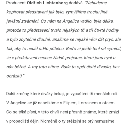
Producent
Oldřich Lichtenberg
dodává:
“Nebudeme
kopírovat představení jak bylo, vymýšlíme trochu jiné
jevištní ztvárnění. Co nám na Angelice vadilo, byla délka,
protože to představení trvalo nějakých tři a tři čtvrtě hodiny
a bylo zbytečně dlouhé. Snažíme se nějaké věci dát pryč, ale
tak, aby to neuškodilo příběhu. Beďo si ještě tenkrát vymínil,
že v představení nechce žádné projekce, které jsou nyní u
nás běžné. A my toto ctíme. Bude to opět čisté divadlo, bez
obrázků.”
Další změny, které diváky čekají, je vypuštění tří menších rolí.
V Angelice se již nesetkáme s Filipem, Lorrainem a otcem.
Co se týká písní, v této chvíli není přesně známo, které zmizí
v propadlišti dějin. Nicméně o ty stěžejní se prý nemusíme