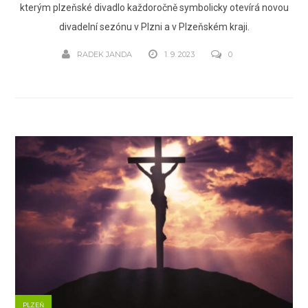
kterým plzeňské divadlo každoročně symbolicky otevírá novou
divadelní sezónu v Plzni a v Plzeňském kraji.
RADEK JANDA
1. 9. 2023
0
PLZEŇ