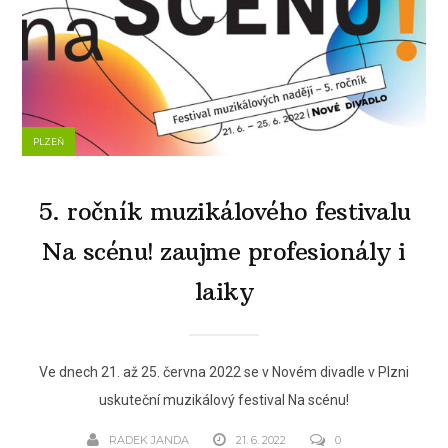
PLZEŇ
5. ročník muzikálového festivalu
Na scénu! zaujme profesionály i
laiky
Ve dnech 21. až 25. června 2022 se v Novém divadle v Plzni
uskuteční muzikálový festival Na scénu!
RADEK JANDA
21. 6. 2022
0