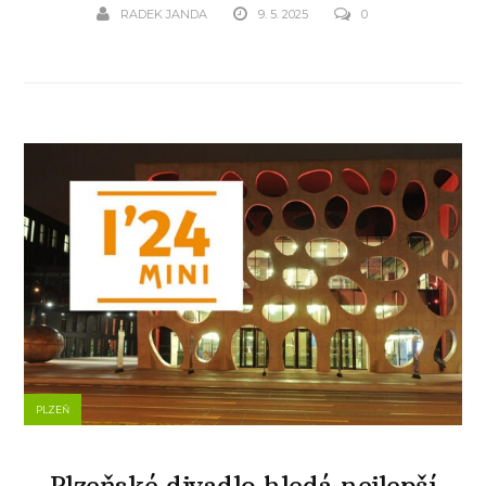
RADEK JANDA
9. 5. 2025
0
PLZEŇ
Plzeňské divadlo hledá nejlepší