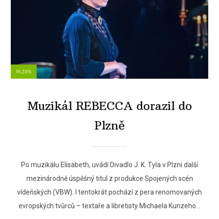
PLZEŇ
Muzikál REBECCA dorazil do
Plzně
Po muzikálu Elisabeth, uvádí Divadlo J. K. Tyla v Plzni další
mezinárodně úspěšný titul z produkce Spojených scén
vídeňských (VBW). I tentokrát pochází z pera renomovaných
evropských tvůrců – textaře a libretisty Michaela Kunzeho...