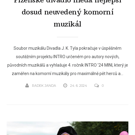
dosud neuvedený komorní
muzikál
Soubor muzikálu Divadla J. K. Tyla pokračuje v úspěšném
soutěžním projektu INTRO určeném pro autory nových,
původních muzikálů a vyhlašuje 4. ročník INTRO ’24 MINI, který je
zaměřen na komorní muzikály pro maximálně pět herců a...
RADEK JANDA
24. 6. 2024
0