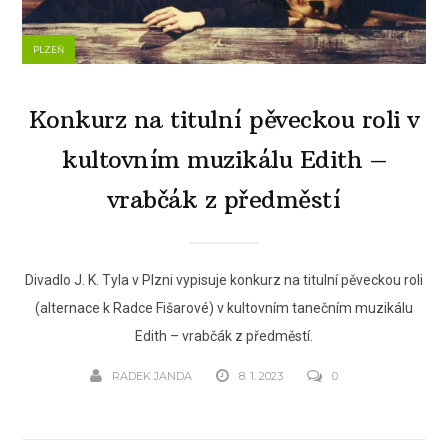
PLZEŇ
Konkurz na titulní pěveckou roli v
kultovním muzikálu Edith –
vrabčák z předměstí
Divadlo J. K. Tyla v Plzni vypisuje konkurz na titulní pěveckou roli
(alternace k Radce Fišarové) v kultovním tanečním muzikálu
Edith – vrabčák z předměstí.
RADEK JANDA
8. 1. 2023
0