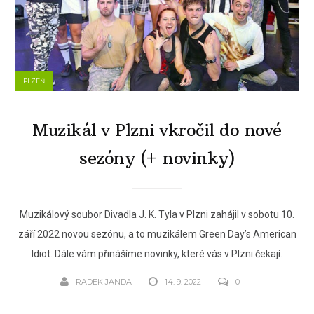
PLZEŇ
Muzikál v Plzni vkročil do nové
sezóny (+ novinky)
Muzikálový soubor Divadla J. K. Tyla v Plzni zahájil v sobotu 10.
září 2022 novou sezónu, a to muzikálem Green Day’s American
Idiot. Dále vám přinášíme novinky, které vás v Plzni čekají.
RADEK JANDA
14. 9. 2022
0