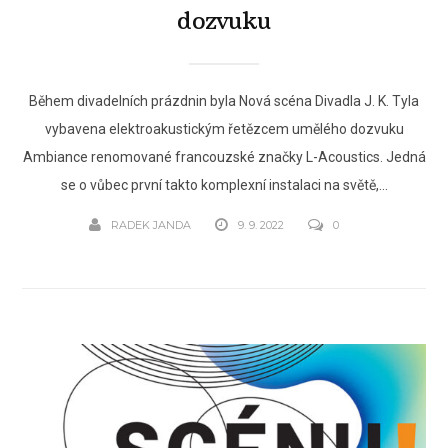
dozvuku
Během divadelních prázdnin byla Nová scéna Divadla J. K. Tyla
vybavena elektroakustickým řetězcem umělého dozvuku
Ambiance renomované francouzské značky L-Acoustics. Jedná
se o vůbec první takto komplexní instalaci na světě,...
RADEK JANDA
9. 9. 2022
0