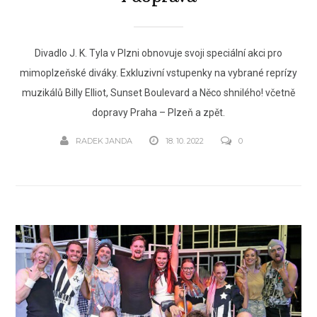
Divadlo J. K. Tyla v Plzni obnovuje svoji speciální akci pro
mimoplzeňské diváky. Exkluzivní vstupenky na vybrané reprízy
muzikálů Billy Elliot, Sunset Boulevard a Něco shnilého! včetně
dopravy Praha – Plzeň a zpět.
RADEK JANDA
18. 10. 2022
0