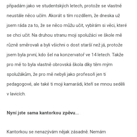
připadám jako ve studentských letech, protože se vlastně
neustále něco učím. Akorát s tím rozdílem, že dneska už
jsem ráda za to, že se něco můžu učit, vybírám si věci, které
se chci učit. Na druhou stranu moji spolužáci ve škole mě
různě směrovali a byli všichni o dost starší než já, protože
jsem byla první, kdo šel na konzervatoř ve 14 letech. Takže
pro mě to byla vlastně obrovská škola díky těm mým
spolužákům, že pro mě nebyli jako profesoři jen ti
pedagogové, ale také ti moji kamarádi, kteří se mnou seděli
v lavicích.
Nyní jste sama kantorkou zpěvu…
Kantorkou se nenazývám nějak zásadně. Nemám