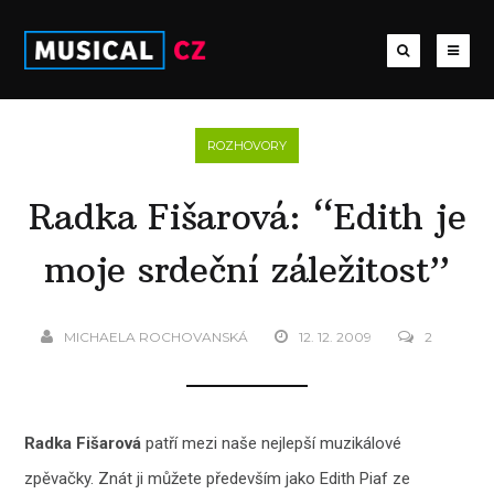
ROZHOVORY
Radka Fišarová: “Edith je
moje srdeční záležitost”
MICHAELA ROCHOVANSKÁ
12. 12. 2009
2
Radka Fišarová
patří mezi naše nejlepší muzikálové
zpěvačky. Znát ji můžete především jako Edith Piaf ze