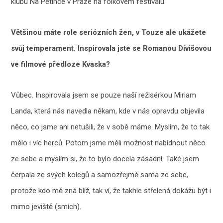
klubu Na Petince v Praze na folkovém festivalu.
Většinou máte role seriózních žen, v Touze ale ukážete
svůj temperament. Inspirovala jste se Romanou Divišovou
ve filmové předloze Kvaska?
Vůbec. Inspirovala jsem se pouze naší režisérkou Miriam
Landa, která nás navedla někam, kde v nás opravdu objevila
něco, co jsme ani netušili, že v sobě máme. Myslím, že to tak
mělo i víc herců. Potom jsme měli možnost nabídnout něco
ze sebe a myslím si, že to bylo docela zásadní. Také jsem
čerpala ze svých kolegů a samozřejmě sama ze sebe,
protože kdo mě zná blíž, tak ví, že takhle střelená dokážu být i
mimo jeviště (smích).