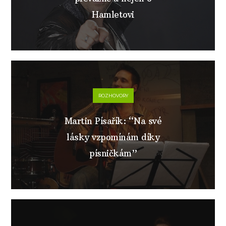
Hamletovi
ROZHOVORY
Martin Písařík: “Na své
lásky vzpomínám díky
písničkám”