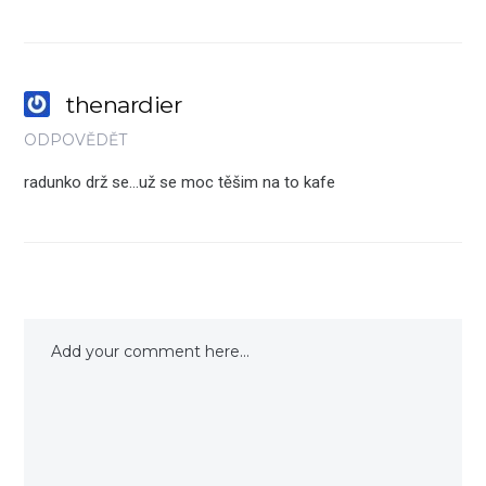
thenardier
ODPOVĚDĚT
radunko drž se…už se moc těšim na to kafe