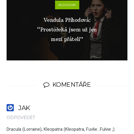
ROZHOVORY
Vendula Příhodová:
“Prostořeká jsem už jen
mezi přáteli”
KOMENTÁŘE
JAK
ODPOVĚDĚT
Dracula (Lorraine), Kleopatra (Kleopatra, Fuvlie…Fulvie ;)