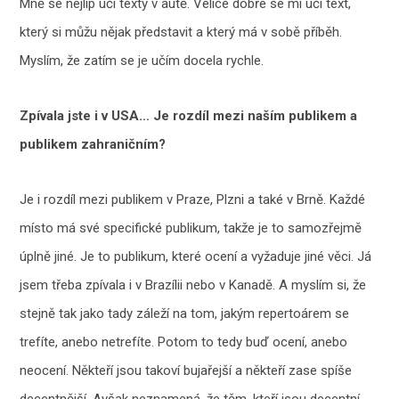
Mně se nejlíp učí texty v autě. Velice dobře se mi učí text,
který si můžu nějak představit a který má v sobě příběh.
Myslím, že zatím se je učím docela rychle.
Zpívala jste i v USA… Je rozdíl mezi naším publikem a
publikem zahraničním?
Je i rozdíl mezi publikem v Praze, Plzni a také v Brně. Každé
místo má své specifické publikum, takže je to samozřejmě
úplně jiné. Je to publikum, které ocení a vyžaduje jiné věci. Já
jsem třeba zpívala i v Brazílii nebo v Kanadě. A myslím si, že
stejně tak jako tady záleží na tom, jakým repertoárem se
trefíte, anebo netrefíte. Potom to tedy buď ocení, anebo
neocení. Někteří jsou takoví bujařejší a někteří zase spíše
decentnější. Avšak neznamená, že těm, kteří jsou decentní,