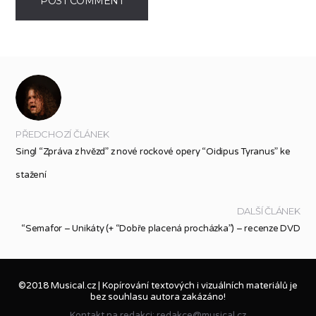
PŘEDCHOZÍ ČLÁNEK
Singl “Zpráva z hvězd” z nové rockové opery “Oidipus Tyranus” ke
stažení
DALŠÍ ČLÁNEK
“Semafor – Unikáty (+ “Dobře placená procházka”) – recenze DVD
©2018 Musical.cz | Kopírování textových i vizuálních materiálů je
bez souhlasu autora zakázáno!
Kontakt na redakci: redakce@musical.cz