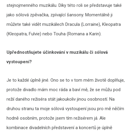
stejnojmenného muzikálu. Díky této roli se představuje také
jako sólová zpěvačka, zpívající šansony. Momentálně ji
můžete také vidět muzikálech Dracula (Lorraine), Kleopatra
(Kleopatra, Fulvie) nebo Touha (Romana a Karin).
Upřednostňujete účinkování v muzikálu či sólová
vystoupení?
Je to každé úplně jiné. Ono se to v tom mém životě doplňuje,
protože divadlo mám moc ráda a baví mě, že se můžu pod
režií daného režiséra stát jakoukoliv jinou osobností. Na
druhou stranu ta moje sólová vystoupení jsou pro mě něčím
hodně osobním, protože jsem tím režisérem já. Ale
kombinace divadelních představení a koncertů je úplně