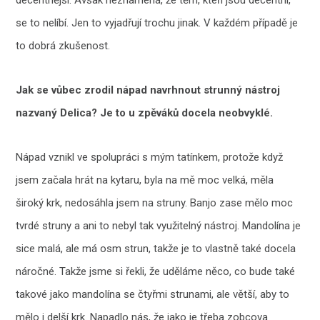
se to nelíbí. Jen to vyjadřují trochu jinak. V každém případě je
to dobrá zkušenost.
Jak se vůbec zrodil nápad navrhnout strunný nástroj
nazvaný Delica? Je to u zpěváků docela neobvyklé.
Nápad vznikl ve spolupráci s mým tatínkem, protože když
jsem začala hrát na kytaru, byla na mě moc velká, měla
široký krk, nedosáhla jsem na struny. Banjo zase mělo moc
tvrdé struny a ani to nebyl tak využitelný nástroj. Mandolína je
sice malá, ale má osm strun, takže je to vlastně také docela
náročné. Takže jsme si řekli, že uděláme něco, co bude také
takové jako mandolína se čtyřmi strunami, ale větší, aby to
mělo i delší krk. Napadlo nás, že jako je třeba zobcova