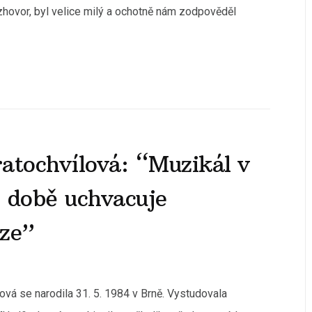
hovor, byl velice milý a ochotně nám zodpověděl
atochvílová: “Muzikál v
 době uchvacuje
áze”
ová se narodila 31. 5. 1984 v Brně. Vystudovala