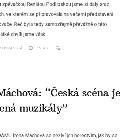
 zpěvačkou Renátou Podlipskou jsme si daly sraz
ch, ve kterém se připravovala na večerní představení
vače. Řeč byla tedy samozřejmě převážně o této
átké chvíli jsme však...
OCHOVANSKÁ
7. 5. 2010
1
Máchová: “Česká scéna je
cená muzikály”
AMU Irena Máchová se neživí jen herectvím, jak by se