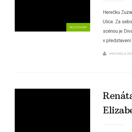
Herečku Zuzan
Ulice. Za seb
ROZHOVORY
scénou je Div
v představení 
MICHAELA R
Renáta
Elizab