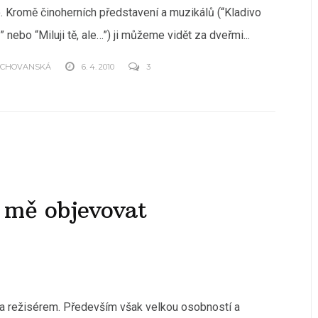
. Kromě činoherních představení a muzikálů (“Kladivo
” nebo “Miluji tě, ale…”) ji můžeme vidět za dveřmi...
OCHOVANSKÁ
6. 4. 2010
3
 mě objevovat
 a režisérem. Především však velkou osobností a