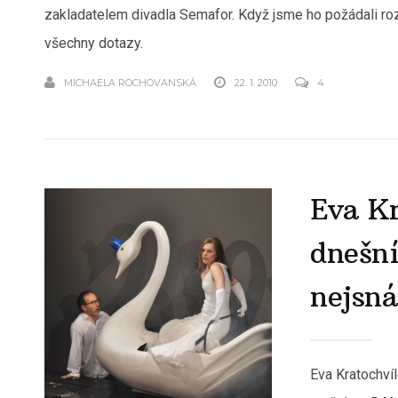
zakladatelem divadla Semafor. Když jsme ho požádali roz
všechny dotazy.
MICHAELA ROCHOVANSKÁ
22. 1. 2010
4
Eva Kr
dnešní
nejsn
Eva Kratochvíl