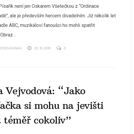
Písařík není jen Oskarem Všetečkou z “Ordinace
dě”, ale je především hercem divadelním. Již několik let
adle ABC, muzikáloví fanoušci ho mohli spatřit
Obraz...
OCHOVANSKÁ
25. 10. 2010
0
a Vejvodová: “Jako
ačka si mohu na jevišti
t téměř cokoliv”