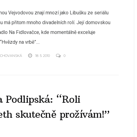
ou Vejvodovou znají mnozí jako Libušku ze seriálu
ou má přitom mnoho divadelních rolí. Její domovskou
adlo Na Fidlovačce, kde momentálně exceluje
“Hvězdy na vrbě”....
OCHOVANSKÁ
18. 5. 2010
0
 Podlipská: “Roli
eth skutečně prožívám!”