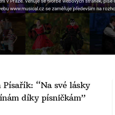
ní v Praze. Věnuje se tvorbě webových stránek, píše 
ebu www.musical.cz se zaměřuje především na rozho
 Písařík: “Na své lásky
ínám díky písničkám”