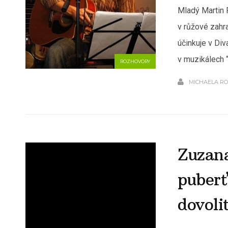
Mladý Martin 
v růžové zahra
účinkuje v Div
v muzikálech “
ROZHOVORY
MICHAELA R
Zuzan
puberť
dovoli