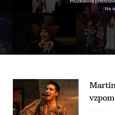
muzikálová představe
Na w
Martin
vzpom