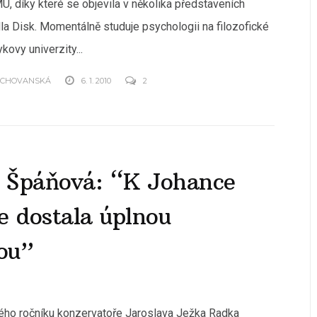
, díky které se objevila v několika představeních
la Disk. Momentálně studuje psychologii na filozofické
kovy univerzity...
OCHOVANSKÁ
6. 1. 2010
2
 Špáňová: “K Johance
e dostala úplnou
ou”
ého ročníku konzervatoře Jaroslava Ježka Radka