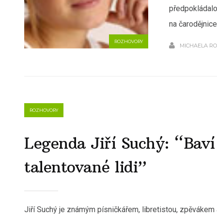
předpokládalo
na čarodějnice
ROZHOVORY
MICHAELA R
ROZHOVORY
Legenda Jiří Suchý: “Baví
talentované lidi”
Jiří Suchý je známým písničkářem, libretistou, zpěvákem