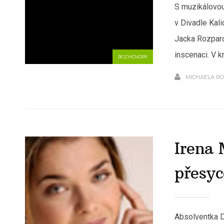
S muzikálovou
v Divadle Kali
Jacka Rozparo
inscenaci. V kr
ROZHOVORY
MICHAELA R
Irena 
přesy
Absolventka D