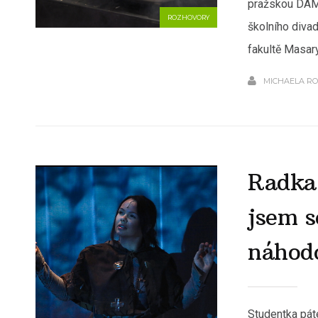
pražskou DAMU
ROZHOVORY
školního divad
fakultě Masary
MICHAELA R
Radka
jsem s
náhod
Studentka pát