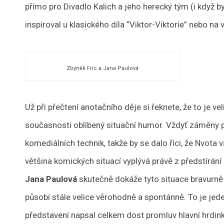
přímo pro Divadlo Kalich a jeho herecký tým (i když 
inspiroval u klasického díla “Viktor-Viktorie” nebo na
Zbyněk Fric a Jana Paulová
Už při přečtení anotačního děje si řeknete, že to je ve
současnosti oblíbený situační humor. Vždyť záměny p
komediálních technik, takže by se dalo říci, že Nvota 
většina komických situací vyplývá právě z předstírání h
Jana Paulová
skutečně dokáže tyto situace bravurně za
působí stále velice věrohodně a spontánně. To je jed
představení napsal celkem dost promluv hlavní hrdink