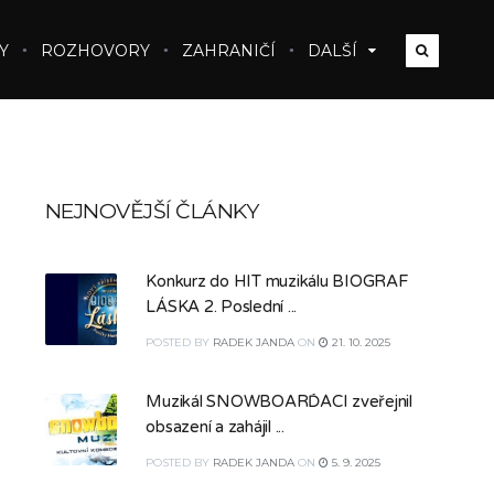
Y
ROZHOVORY
ZAHRANIČÍ
DALŠÍ
NEJNOVĚJŠÍ ČLÁNKY
Konkurz do HIT muzikálu BIOGRAF
LÁSKA 2. Poslední ...
POSTED
BY
RADEK JANDA
ON
21. 10. 2025
Muzikál SNOWBOARĎÁCI zveřejnil
obsazení a zahájil ...
POSTED
BY
RADEK JANDA
ON
5. 9. 2025