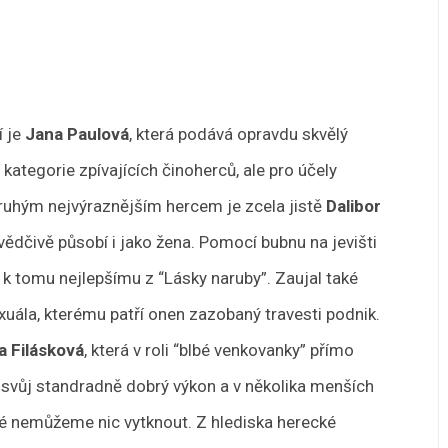
í je
Jana Paulová
, která podává opravdu skvělý
kategorie zpívajících činoherců, ale pro účely
Druhým nejvýraznějším hercem je zcela jistě
Dalibor
vědčivě působí i jako žena. Pomocí bubnu na jevišti
ří k tomu nejlepšímu z “Lásky naruby”. Zaujal také
uála, kterému patří onen zazobaný travesti podnik.
a Filásková
, která v roli “blbé venkovanky” přímo
 svůj standradně dobrý výkon a v několika menších
ké nemůžeme nic vytknout. Z hlediska herecké