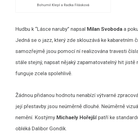
Bohumil Klepl a Radka Filásková
Hudbu k “Lásce naruby” napsal
Milan Svoboda
a poku
Jedná se o jazz, který zde sklouzává ke kabaretním 
samozřejmě jsou pomocí ní realizována travesti čísla, 
stále stejný, napsat nějaký zapamatovatelný hit jist
funguje zcela spolehlivě.
Žádnou přidanou hodnotu nenabízí výtvarné zpracován
její přestavby jsou neúměrně dlouhé. Neúměrně vizuál
nemění. Kostýmy
Michaely Hořejší
patří ke standard
obléká Dalibor Gondík.