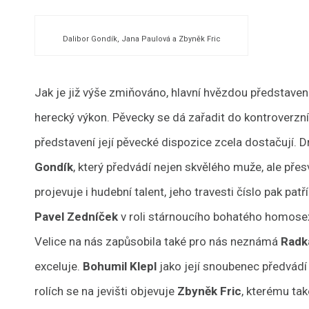
Dalibor Gondík, Jana Paulová a Zbyněk Fric
Jak je již výše zmiňováno, hlavní hvězdou představen
herecký výkon. Pěvecky se dá zařadit do kontroverzní 
představení její pěvecké dispozice zcela dostačují. 
Gondík
, který předvádí nejen skvělého muže, ale přes
projevuje i hudební talent, jeho travesti číslo pak pat
Pavel Zedníček
v roli stárnoucího bohatého homosex
Velice na nás zapůsobila také pro nás neznámá
Radk
exceluje.
Bohumil Klepl
jako její snoubenec předvádí
rolích se na jevišti objevuje
Zbyněk Fric
, kterému ta