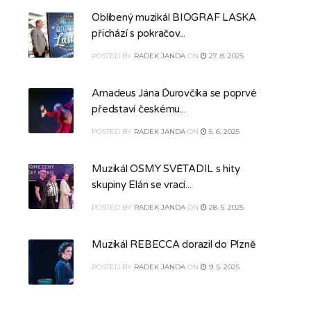
Oblíbený muzikál BIOGRAF LÁSKA
přichází s pokračov...
POSTED
BY
RADEK JANDA
ON
27. 8. 2025
Amadeus Jána Ďurovčíka se poprvé
představí českému...
POSTED
BY
RADEK JANDA
ON
5. 6. 2025
Muzikál OSMÝ SVĚTADÍL s hity
skupiny Elán se vrací...
POSTED
BY
RADEK JANDA
ON
28. 5. 2025
Muzikál REBECCA dorazil do Plzně
POSTED
BY
RADEK JANDA
ON
9. 5. 2025