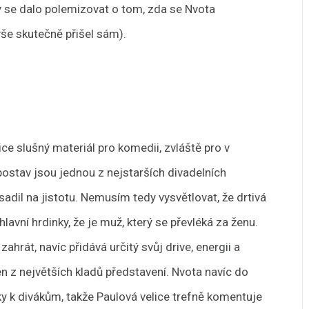
by se dalo polemizovat o tom, zda se Nvota
 vše skutečně přišel sám).
lice slušný materiál pro komedii, zvláště pro v
ostav jsou jednou z nejstarších divadelních
vsadil na jistotu. Nemusím tedy vysvětlovat, že drtivá
lavní hrdinky, že je muž, který se převléká za ženu.
hrát, navíc přidává určitý svůj drive, energii a
en z největších kladů představení. Nvota navíc do
y k divákům, takže Paulová velice trefně komentuje