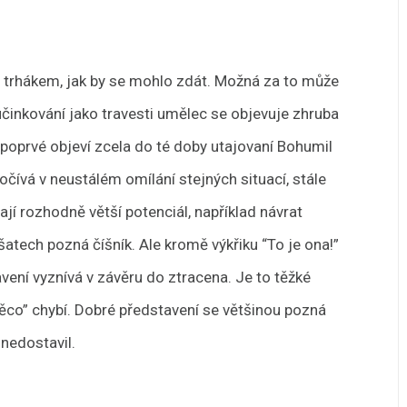
 trhákem, jak by se mohlo zdát. Možná za to může
činkování jako travesti umělec se objevuje zhruba
 poprvé objeví zcela do té doby utajovaní Bohumil
očívá v neustálém omílání stejných situací, stále
mají rozhodně větší potenciál, například návrat
šatech pozná číšník. Ale kromě výkřiku “To je ona!”
vení vyznívá v závěru do ztracena. Je to těžké
“něco” chybí. Dobré představení se většinou pozná
 nedostavil.