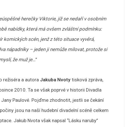
úspěšné herečky Viktorie, jíž se nedaří v osobním
odobě nabídky, která má ovšem zvláštní podmínku:
ír komických scén, jenž z této situace vyvěrá,
dva nápadníky – jeden ji nemůže milovat, protože si
 myslí, že muž je…
”
o režiséra a autora
Jakuba Nvoty
tisková zpráva,
since 2010. Ta se však poprvé v historii Divadla
í Jany Paulové. Pojďme zhodnotit, jestli se čekání
é počiny jsou na naší hudební divadelní scéně celkem
daptace. Jakub Nvota však napsal “Lásku naruby”