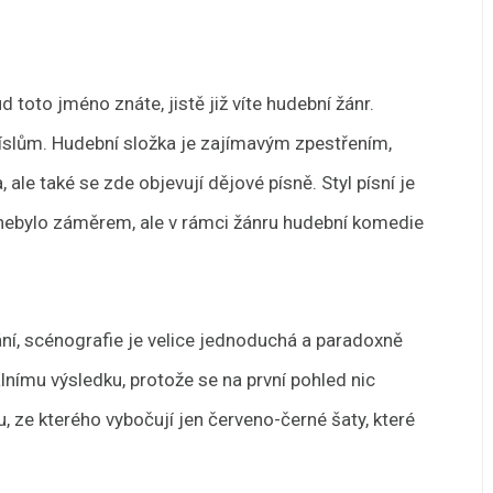
d toto jméno znáte, jistě již víte hudební žánr.
číslům. Hudební složka je zajímavým zpestřením,
ale také se zde objevují dějové písně. Styl písní je
ě nebylo záměrem, ale v rámci žánru hudební komedie
í, scénografie je velice jednoduchá a paradoxně
nímu výsledku, protože se na první pohled nic
u, ze kterého vybočují jen červeno-černé šaty, které