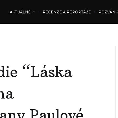
AKTUÁLNĚ
RECENZE A REPORTÁŽE
POZVÁNK
ie “Láska
na
Jany Paulové