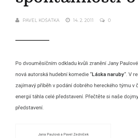
PAVEL KOŠATKA
14. 2. 2011
0
Po dvouměsíčním odkladu kvůli zranění Jany Paulové 
nová autorská hudební komedie “
Láska naruby
“. V 
zajímavý příběh v podání dobrého hereckého týmu v č
energií táhla celé představení. Přečtěte si naše dojm
představení.
Jana Paulová a Pavel Zedníček