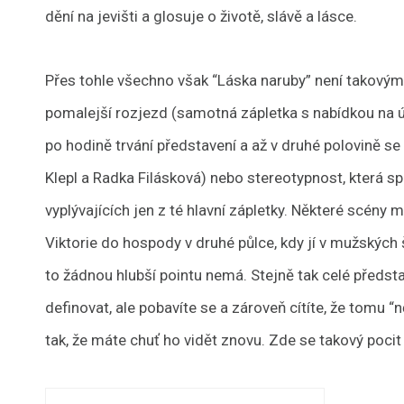
dění na jevišti a glosuje o životě, slávě a lásce.
Přes tohle všechno však “Láska naruby” není takovým
pomalejší rozjezd (samotná zápletka s nabídkou na ú
po hodině trvání představení a až v druhé polovině se
Klepl a Radka Filásková) nebo stereotypnost, která sp
vyplývajících jen z té hlavní zápletky. Některé scény 
Viktorie do hospody v druhé půlce, kdy jí v mužských 
to žádnou hlubší pointu nemá. Stejně tak celé předsta
definovat, ale pobavíte se a zároveň cítíte, že tomu 
tak, že máte chuť ho vidět znovu. Zde se takový pocit