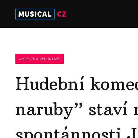
RECENZE A REPORTÁŽE
Hudební komed
naruby” staví 
spontánnosti 