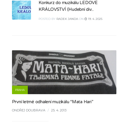
Konkurz do muzikálu LEDOVÉ
KRÁLOVSTVÍ (Hudební div...
POSTED
BY
RADEK JANDA
ON
19. 4. 2025
PRAHA
První letmé odhalení muzikálu “Mata Hari”
ONDŘEJ DOUBRAVA
/
25. 4. 2013