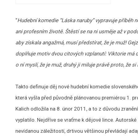
“
Hudební komedie “Láska naruby” vypravuje příběh ne
ani profesním životě. Štěstí se na ni usměje až v p
aby získala angažmá, musí předstírat, že je muž! Gejz
doplňuje motiv dvou citových vzplanutí: Viktorie má 
o ní myslí, že je muž, druhý ji miluje právě proto, že si
Takto definuje děj nové hudební komedie slovenskéh
která vyšla před původně plánovanou premiérou 1. pro
Kalich odložila na 8. únor 2011, a to z důvodu zraněn
vyplatilo. Nejdříve se vraťme k dějové lince. Autorsk
nevídanou záležitostí, drtivou většinou převládají a