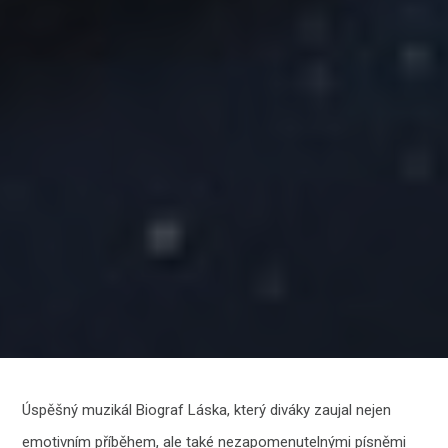
Úspěšný muzikál Biograf Láska, který diváky zaujal nejen
emotivním příběhem, ale také nezapomenutelnými písněmi