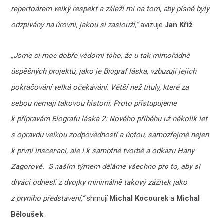
repertoárem velký respekt a záleží mi na tom, aby písně byly
odzpívány na úrovni, jakou si zaslouží,“
avizuje
Jan Kříž
.
„Jsme si moc dobře vědomi toho, že u tak mimořádně
úspěšných projektů, jako je Biograf láska, vzbuzují jejich
pokračování velká očekávání. Větší než tituly, které za
sebou nemají takovou historii. Proto přistupujeme
k přípravám Biografu láska 2: Nového příběhu už několik let
s opravdu velkou zodpovědností a úctou, samozřejmě nejen
k první inscenaci, ale i k samotné tvorbě a odkazu Hany
Zagorové. S naším týmem děláme všechno pro to, aby si
diváci odnesli z dvojky minimálně takový zážitek jako
z prvního představení,“
shrnují
Michal Kocourek
a
Michal
Běloušek
.