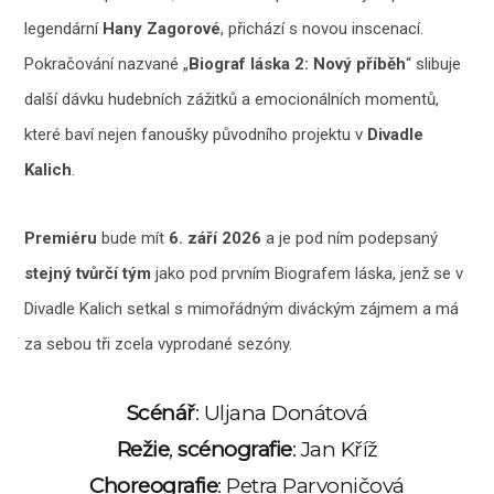
legendární
Hany Zagorové
, přichází s novou inscenací.
Pokračování nazvané „
Biograf láska 2: Nový příběh
“ slibuje
další dávku hudebních zážitků a emocionálních momentů,
které baví nejen fanoušky původního projektu v
Divadle
Kalich
.
Premiéru
bude mít
6. září 2026
a je pod ním podepsaný
stejný tvůrčí tým
jako pod prvním Biografem láska, jenž se v
Divadle Kalich setkal s mimořádným diváckým zájmem a má
za sebou tři zcela vyprodané sezóny.
Scénář
: Uljana Donátová
Režie
,
scénografie
: Jan Kříž
Choreografie
: Petra Parvoničová