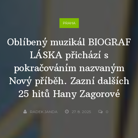
PRAHA
Oblíbený muzikál BIOGRAF
LÁSKA přichází s
pokračováním nazvaným
Nový příběh. Zazní dalších
25 hitů Hany Zagorové
RADEK JANDA
27. 8. 2025
0