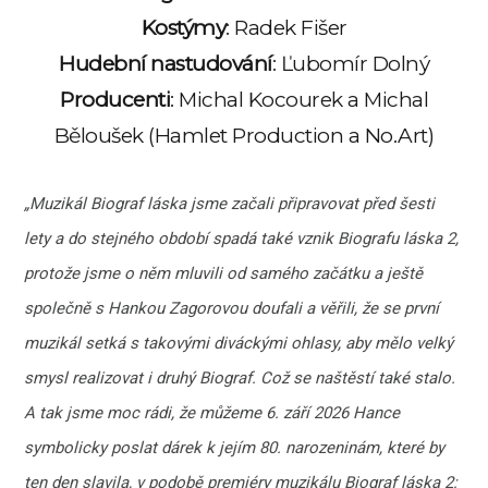
Kostýmy
: Radek Fišer
Hudební nastudování
: Ľubomír Dolný
Producenti
: Michal Kocourek a Michal
Běloušek (Hamlet Production a No.Art)
„Muzikál Biograf láska jsme začali připravovat před šesti
lety a do stejného období spadá také vznik Biografu láska 2,
protože jsme o něm mluvili od samého začátku a ještě
společně s Hankou Zagorovou doufali a věřili, že se první
muzikál setká s takovými diváckými ohlasy, aby mělo velký
smysl realizovat i druhý Biograf. Což se naštěstí také stalo.
A tak jsme moc rádi, že můžeme 6. září 2026 Hance
symbolicky poslat dárek k jejím 80. narozeninám, které by
ten den slavila, v podobě premiéry muzikálu Biograf láska 2: