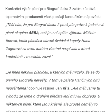
Konkrétní výběr písní pro Biograf láska 2 zatím zůstává
tajemstvím, producenti však posílají fanouškům nápovědu:
„Těší nás, že pro Biograf láska 2 poskytla práva k jedné své
písni skupina
ABBA
, což je u ní spíše výjimka. Můžete
tipovat, kolik písniček slavné švédské kapely Hana
Zagorová za svou kariéru vlastně nazpívala a která
konkrétně v muzikálu zazní.“
„Je hned několik písniček, u kterých mě mrzelo, že se do
prvního Biografu nevešly. V tom je paleta Hančiných hitů
neuvěřitelná,“
doplňuje režisér
Jan Kříž
.
„Ale měli jsme tu
výhodu, že jsme o druhém představení mluvili dopředu. U
některých písní, které jsou krásné, ale prostě neměly to