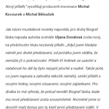
Nový příběh,“
vysvětlují producenti inscenace
Michal
Kocourek
a
Michal Běloušek
.
Jak název muzikálové novinky napovídá, pro druhý Biograf
láska napsala autorka scénáře
Uljana Donátová
zcela nový,
na předchozím titulu nezávislý příběh.
„Když jsem hledala
námět pro druhé představení, od počátku jsem věděla, že
nemůže jít o pokračování. Příběh tří hrdinek se uzavřel a
natahovat ho dál by bylo nejspíš ploché a nudné. Takže poté,
co jsem napsala a zahodila několik námětů, vznikl příběh s
novými hrdiny, novými situacemi, novými zápletkami. Pro
diváka to má výhodu, že pokud neviděl Biograf láska, bude
mu nové představení zcela srozumitelné. Nicméně jsme si
dovolili malý bonus pro ty, kteří první představení viděli. V