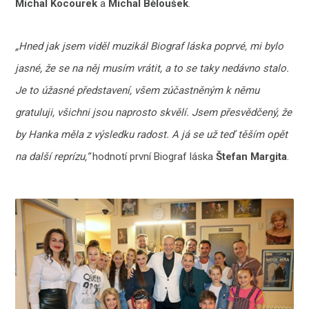
Michal Kocourek
a
Michal Běloušek
.
„Hned jak jsem viděl muzikál Biograf láska poprvé, mi bylo
jasné, že se na něj musím vrátit, a to se taky nedávno stalo.
Je to úžasné představení, všem zúčastněným k němu
gratuluji, všichni jsou naprosto skvělí. Jsem přesvědčený, že
by Hanka měla z výsledku radost. A já se už teď těším opět
na další reprízu,“
hodnotí první Biograf láska
Štefan Margita
.