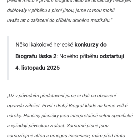
přesné místo v prvním Biografu nebo se tematicky třeba jen
dublovaly v příběhu s písní jinou, jsme rovnou mohli
uvažovat o zařazení do příběhu druhého muzikálu.“
Několikakolové herecké
konkurzy do
Biografu láska 2
: Nového příběhu
odstartují
4. listopadu 2025
„Už v původním představení jsme si dali na obsazení
opravdu záležet. První i druhý Biograf klade na herce velké
nároky. Hančiny písničky jsou interpretačně velmi specifické
a vyžadují pěveckou zralost. Samotné písně jsou
samozřejmě alfou a omegou inscenace, mám před tímto