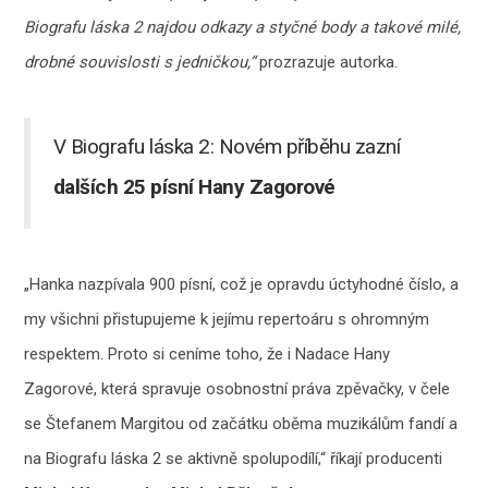
Biografu láska 2 najdou odkazy a styčné body a takové milé,
drobné souvislosti s jedničkou,“
prozrazuje autorka.
V Biografu láska 2: Novém příběhu zazní
dalších 25 písní Hany Zagorové
„Hanka nazpívala 900 písní, což je opravdu úctyhodné číslo, a
my všichni přistupujeme k jejímu repertoáru s ohromným
respektem. Proto si ceníme toho, že i Nadace Hany
Zagorové, která spravuje osobnostní práva zpěvačky, v čele
se Štefanem Margitou od začátku oběma muzikálům fandí a
na Biografu láska 2 se aktivně spolupodílí,“ říkají producenti