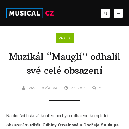
PRAHA
Muzikál “Mauglí” odhalil
své celé obsazení
PAVEL KOŠATKA
7. 5. 2013
9
Na dnešní tiskové konferenci bylo odhaleno kompletní
obsazení muzikálu
Gábiny Osvaldové
a
Ondřeje Soukupa