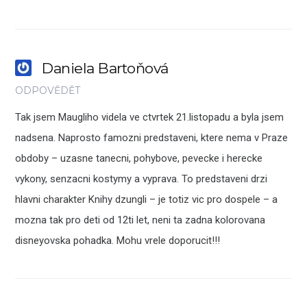
Daniela Bartoňová
ODPOVĚDĚT
Tak jsem Maugliho videla ve ctvrtek 21.listopadu a byla jsem
nadsena. Naprosto famozni predstaveni, ktere nema v Praze
obdoby – uzasne tanecni, pohybove, pevecke i herecke
vykony, senzacni kostymy a vyprava. To predstaveni drzi
hlavni charakter Knihy dzungli – je totiz vic pro dospele – a
mozna tak pro deti od 12ti let, neni ta zadna kolorovana
disneyovska pohadka. Mohu vrele doporucit!!!