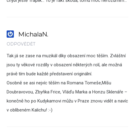
chybí ještě Traplík… To je fakt škoda, tomu moc nerozumím…
MichalaN.
ODPOVĚDĚT
Tak já se zase na muzikál díky obsazení moc těším. Zvláštní
jsou ty věkové rozdíly v obsazení některých rolí, ale možná
právě tím bude každé představení originální.
Osobně se asi nejvíc těším na Romana Tomeše,Míšu
Doubravovou, Zbyňka Frice, Vláďu Marka a Honzu Sklenáře –
konečně ho po Kudykamovi můžu v Praze znovu vidět a navíc
v oblíbeném Kalichu! :-)