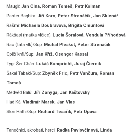
Mauglí:
Jan Cina, Roman Tomeš, Petr Kolman
Panter Baghíra:
Jiří Korn, Peter Strenáčik, Jan Sklenář
Rašmí:
Michaela Doubravová, Brigita Cmuntová
Rákšasí (matka vlčice):
Lucia Šoralová, Vendula Příhodová
Rao (táta vlk)/Sup:
Michal Pleskot, Peter Strenáčik
Opičí král/Sup:
Jan Kříž, Csongor Kassai
Tygr Šer Chán:
Lukáš Kumpricht, Juraj Čiernik
Šakal Tabakí/Sup:
Zbyněk Fric, Petr Vančura, Roman
Tomeš
Medvěd Balú:
Jiří Zonyga, Jan Kaštovský
Had Ká:
Vladimír Marek, Jan Vlas
Slon Háthí/Sup:
Richard Tesařík, Petr Opava
Tanečníci, akrobati, herci:
Radka Pavlovčinová, Linda