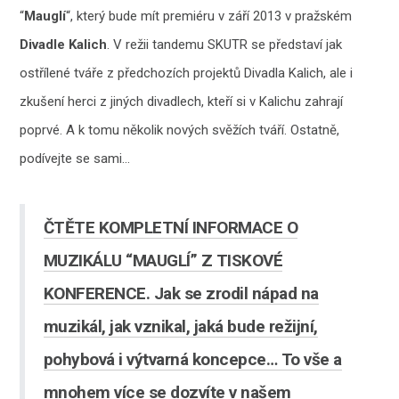
“
Mauglí
“, který bude mít premiéru v září 2013 v pražském
Divadle Kalich
. V režii tandemu SKUTR se představí jak
ostřílené tváře z předchozích projektů Divadla Kalich, ale i
zkušení herci z jiných divadlech, kteří si v Kalichu zahrají
poprvé. A k tomu několik nových svěžích tváří. Ostatně,
podívejte se sami…
ČTĚTE KOMPLETNÍ INFORMACE O
MUZIKÁLU “MAUGLÍ” Z TISKOVÉ
KONFERENCE. Jak se zrodil nápad na
muzikál, jak vznikal, jaká bude režijní,
pohybová i výtvarná koncepce… To vše a
mnohem více se dozvíte v našem