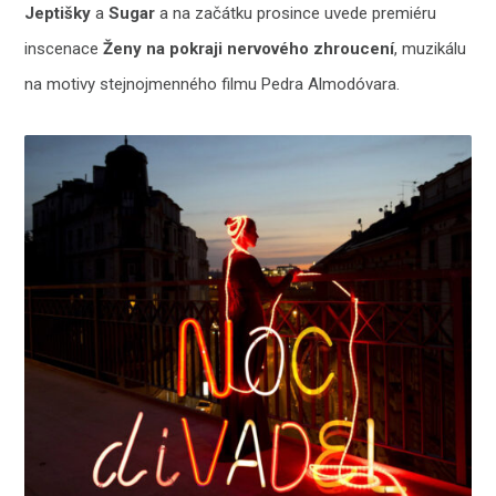
Jeptišky
a
Sugar
a na začátku prosince uvede premiéru
inscenace
Ženy na pokraji nervového zhroucení
, muzikálu
na motivy stejnojmenného filmu Pedra Almodóvara.