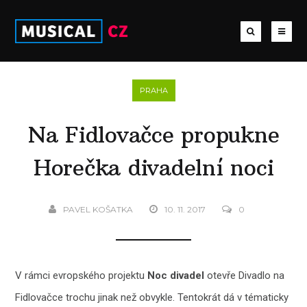
PRAHA
Na Fidlovačce propukne
Horečka divadelní noci
PAVEL KOŠATKA
10. 11. 2017
0
V rámci evropského projektu
Noc divadel
otevře Divadlo na
Fidlovačce trochu jinak než obvykle. Tentokrát dá v tématicky