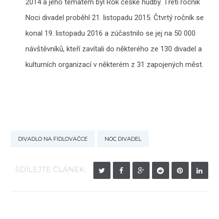
2014 a jeho tématem byl Rok české hudby. Třetí ročník
Noci divadel proběhl 21. listopadu 2015. Čtvrtý ročník se
konal 19. listopadu 2016 a zúčastnilo se jej na 50 000
návštěvníků, kteří zavítali do některého ze 130 divadel a
kulturních organizací v některém z 31 zapojených měst.
DIVADLO NA FIDLOVAČCE
NOC DIVADEL
SDÍLEJTE ČLÁNEK: