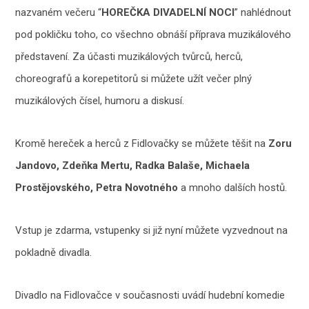
nazvaném večeru “
HOREČKA DIVADELNÍ NOCI
” nahlédnout
pod pokličku toho, co všechno obnáší příprava muzikálového
představení. Za účasti muzikálových tvůrců, herců,
choreografů a korepetitorů si můžete užít večer plný
muzikálových čísel, humoru a diskusí.
Kromě hereček a herců z Fidlovačky se můžete těšit na
Zoru
Jandovo,
Zdeňka Mertu, Radka Balaše, Michaela
Prostějovského, Petra Novotného
a mnoho dalších hostů.
Vstup je zdarma, vstupenky si již nyní můžete vyzvednout na
pokladně divadla.
Divadlo na Fidlovačce v současnosti uvádí hudební komedie