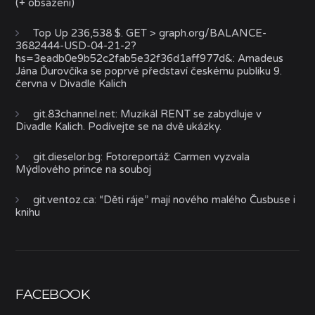
(+ obsazení)
Top Up 236,538 $. GET > graph.org/BALANCE-
3682444-USD-04-21-2?
hs=3eadb0e9b52c2fab5e32f36d1aff977d&
:
Amadeus
Jána Ďurovčíka se poprvé představí českému publiku 9.
června v Divadle Kalich
git.83channel.net
:
Muzikál RENT se zabydluje v
Divadle Kalich. Podívejte se na dvě ukázky.
git.dieselor.bg
:
Fotoreportáž: Carmen vyzvala
Mýdlového prince na souboj
git.ventoz.ca
:
“Děti ráje” mají nového malého Čusbuse i
knihu
FACEBOOK