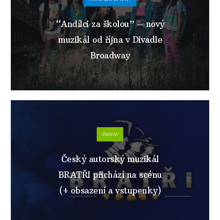
“Andílci za školou” – nový
muzikál od října v Divadle
Broadway
PRAHA
Český autorský muzikál
BRATŘI přichází na scénu
(+ obsazení a vstupenky)