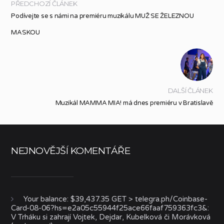
PŘEDCHOZÍ ČLÁNEK
Podívejte se s námi na premiéru muzikálu MUŽ SE ŽELEZNOU
MASKOU
DALŠÍ ČLÁNEK
Muzikál MAMMA MIA! má dnes premiéru v Bratislavě
NEJNOVĚJŠÍ KOMENTÁŘE
Your balance: $39,437.35 GET > telegra.ph/Coinbase-
Card-08-06?hs=e2a05c55944f25ace66faaf759363fc3&
:
V Trháku si zahrají Vojtek, Dejdar, Kubelková či Morávková