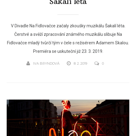
Šakalí léta
V Divadle Na Fidlovačce začaly zkoušky muzikálu Šakalí léta.
Čerstvé a svěží zpracování známého muzikálu slibuje Na
Fidlovačce mladý tvůrčí tým v čele s režisérem Adamem Skalou.
Premiéra se uskuteční již 23. 3. 2019.
IVA BRYNDOVÁ
8. 2. 2019
0