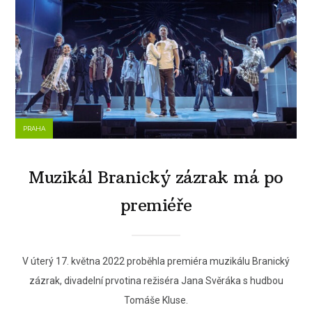
PRAHA
Muzikál Branický zázrak má po
premiéře
V úterý 17. května 2022 proběhla premiéra muzikálu Branický
zázrak, divadelní prvotina režiséra Jana Svěráka s hudbou
Tomáše Kluse.