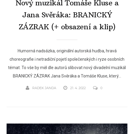
Nový muzikál Tomáše Kluse a
Jana Svěráka: BRANICKÝ
ZÁZRAK (+ obsazení a klip)
Humorná nadsázka, originální autorská hudba, hravá
choreografie i netradiční pojetí společenských i ryze osobních
témat. To vše by měl dle autorů slibovat nový divadelní muzikál
BRANICKÝ ZÁZRAK Jana Svěráka a Tomáše Kluse, který...
RADEK JANDA
21. 4. 2022
0