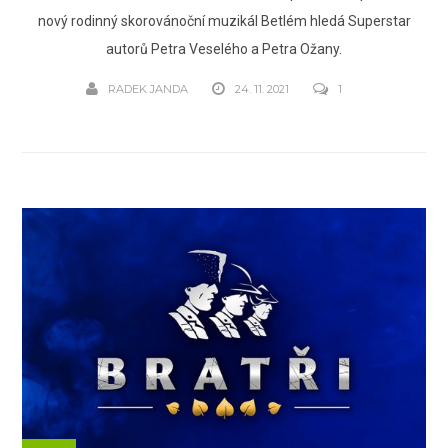
nový rodinný skorovánoční muzikál Betlém hledá Superstar
autorů Petra Veselého a Petra Ožany.
RADEK JANDA
24. 11. 2021
1