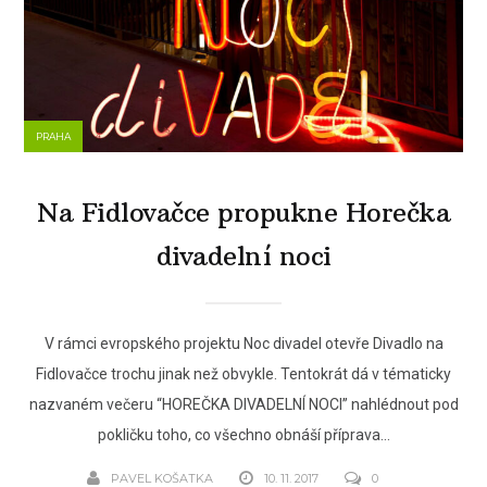
PRAHA
Na Fidlovačce propukne Horečka
divadelní noci
V rámci evropského projektu Noc divadel otevře Divadlo na
Fidlovačce trochu jinak než obvykle. Tentokrát dá v tématicky
nazvaném večeru “HOREČKA DIVADELNÍ NOCI” nahlédnout pod
pokličku toho, co všechno obnáší příprava...
PAVEL KOŠATKA
10. 11. 2017
0