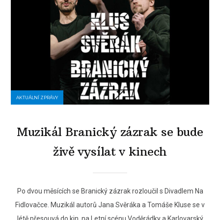
AKTUÁLNÍ ZPRÁVY
Muzikál Branický zázrak se bude
živě vysílat v kinech
Po dvou měsících se Branický zázrak rozloučil s Divadlem Na
Fidlovačce. Muzikál autorů Jana Svěráka a Tomáše Kluse se v
létě přesouvá do kin, na Letní scénu Voděrádky a Karlovarský