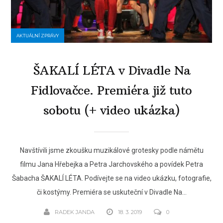
AKTUÁLNÍ ZPRÁVY
ŠAKALÍ LÉTA v Divadle Na
Fidlovačce. Premiéra již tuto
sobotu (+ video ukázka)
Navštívili jsme zkoušku muzikálové grotesky podle námětu
filmu Jana Hřebejka a Petra Jarchovského a povídek Petra
Šabacha ŠAKALÍ LÉTA. Podívejte se na video ukázku, fotografie,
či kostýmy. Premiéra se uskuteční v Divadle Na...
RADEK JANDA
18. 3. 2019
0