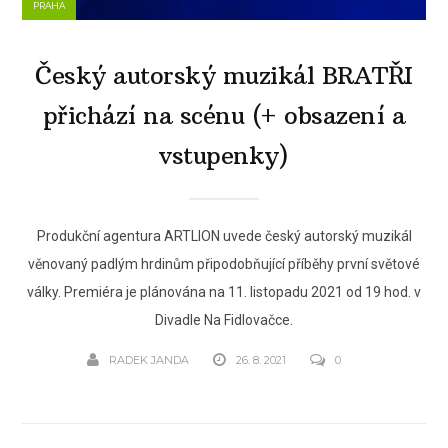
PRAHA
Český autorský muzikál BRATŘI
přichází na scénu (+ obsazení a
vstupenky)
Produkční agentura ARTLION uvede český autorský muzikál
věnovaný padlým hrdinům připodobňující příběhy první světové
války. Premiéra je plánována na 11. listopadu 2021 od 19 hod. v
Divadle Na Fidlovačce.
RADEK JANDA
26. 8. 2021
0