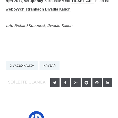
říjen 2017,
vstupenky
zakoupíte v síti
TICKET ART
nebo na
webových stránkách Divadla Kalich
.
foto Richard Kocourek, Divadlo Kalich
DIVADLO KALICH
KRYSAŘ
SDÍLEJTE ČLÁNEK: