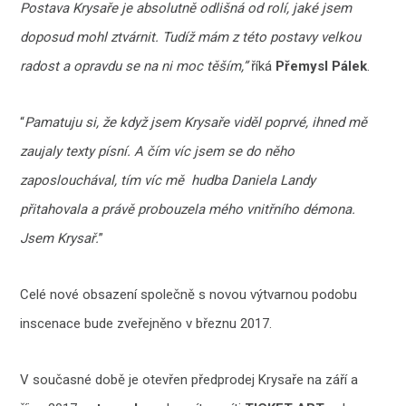
Postava Krysaře je absolutně odlišná od rolí, jaké jsem
doposud mohl ztvárnit. Tudíž mám z této postavy velkou
radost a opravdu se na ni moc těším,”
říká
Přemysl Pálek
.
“
Pamatuju si, že když jsem Krysaře viděl poprvé, ihned mě
zaujaly texty písní. A čím víc jsem se do něho
zaposlouchával, tím víc mě hudba Daniela Landy
přitahovala a právě probouzela mého vnitřního démona.
Jsem Krysař.
”
Celé nové obsazení společně s novou výtvarnou podobu
inscenace bude zveřejněno v březnu 2017.
V současné době je otevřen předprodej Krysaře na září a