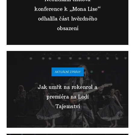
konference k „Mona Lise“
odhalila část hvězdného
obsazení
AKTUÁLNÍ ZPRÁVY
Jak umřít na rokenrol a
premiéra na Lodi
Tajemství