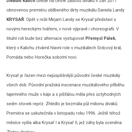
Divadlo Kalich
uvede na četné žádosti diváků v září 2017
obnovenou premiéru oblíbeného dirty muzikálu Daniela Landy
KRYSAŘ
. Opět v režii Mirjam Landy se Krysař představí s
novými hereckými tvářemi, v nové výpravě i choreografii. V
titulní roli bude bez alternace vystupovat
Přemysl Pálek
,
který v Kalichu ztvárnil hlavní role v muzikálech Srdcový král,
Pomáda nebo Horečka sobotní noci.
Krysař je řazen mezi nejúspěšnější původní české muzikály
všech dob. Původní pražská inscenace muzikálového příběhu
tajemného muže v kápi a s píšťalou měla přes úctyhodných
sedm stovek repríz. Zhlédlo je bezmála půl milionu diváků.
Premiéra se uskutečnila v listopadu roku 1996. Ještě téhož
měsíce vyšla alba Krysař I a Krysař II, jež záhy byla oceněna
Zlatou deskou.