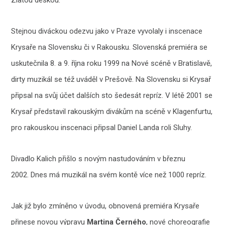
Stejnou diváckou odezvu jako v Praze vyvolaly i inscenace
Krysaře na Slovensku či v Rakousku. Slovenská premiéra se
uskutečnila 8. a 9. října roku 1999 na Nové scéně v Bratislavě,
dirty muzikál se též uváděl v Prešově. Na Slovensku si Krysař
připsal na svůj účet dalších sto šedesát repríz. V létě 2001 se
Krysař představil rakouským divákům na scéně v Klagenfurtu,
pro rakouskou inscenaci připsal Daniel Landa roli Sluhy.
Divadlo Kalich přišlo s novým nastudováním v březnu
2002. Dnes má muzikál na svém kontě více než 1000 repríz.
Jak již bylo zmíněno v úvodu, obnovená premiéra Krysaře
přinese novou výpravu
Martina Černého
, nové choreografie