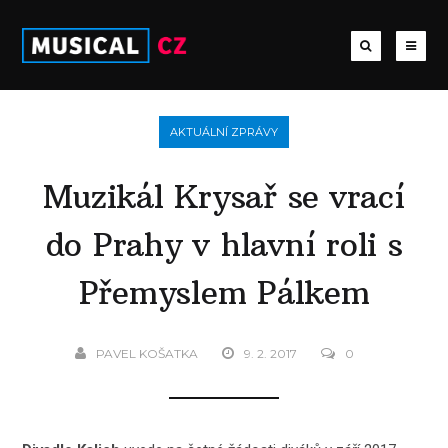
AKTUÁLNÍ ZPRÁVY
Muzikál Krysař se vrací
do Prahy v hlavní roli s
Přemyslem Pálkem
PAVEL KOŠATKA
9. 2. 2017
0