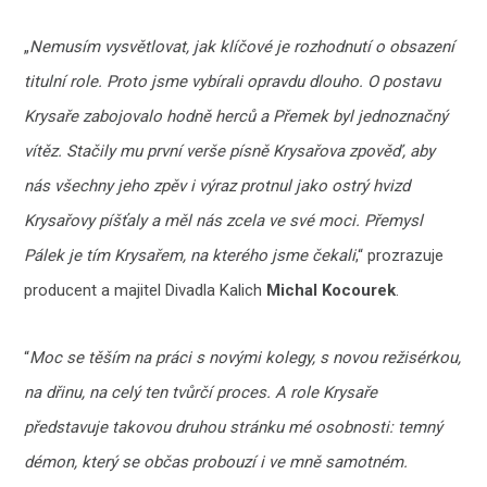
„
Nemusím vysvětlovat, jak klíčové je rozhodnutí o obsazení
titulní role. Proto jsme vybírali opravdu dlouho. O postavu
Krysaře zabojovalo hodně herců a Přemek byl jednoznačný
vítěz. Stačily mu první verše písně Krysařova zpověď, aby
nás všechny jeho zpěv i výraz protnul jako ostrý hvizd
Krysařovy píšťaly a měl nás zcela ve své moci. Přemysl
Pálek je tím Krysařem, na kterého jsme čekali
,“ prozrazuje
producent a majitel Divadla Kalich
Michal Kocourek
.
“
Moc se těším na práci s novými kolegy, s novou režisérkou,
na dřinu, na celý ten tvůrčí proces. A role Krysaře
představuje takovou druhou stránku mé osobnosti: temný
démon, který se občas probouzí i ve mně samotném.