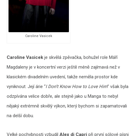
Caroline Vasicek
Caroline Vasicek
je skvělá zpěvačka, bohužel role Máří
Magdaleny je v koncertní verzi ještě méně zajímavá než v
klasickém divadelním uvedení, takže neměla prostor kde
vyniknout. Její árie “
I Don’t Know How to Love Him
” však byla
odzpívána velice dobře, ale stejně jako u Manga to nebyl
nějaký extrémně skvělý výkon, který bychom si zapamatovali
na delší dobu.
Velké pochybnosti vzbudil
Alex di Capri
při první sólové písni