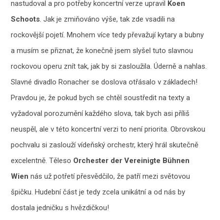
nastudoval a pro potřeby koncertní verze upravil
Koen
Schoots
. Jak je zmiňováno výše, tak zde vsadili na
rockovější pojetí. Mnohem více tedy převažují kytary a bubny
a musím se přiznat, že konečně jsem slyšel tuto slavnou
rockovou operu znít tak, jak by si zasloužila. Úderně a nahlas.
Slavné divadlo Ronacher se doslova otřásalo v základech!
Pravdou je, že pokud bych se chtěl soustředit na texty a
vyžadoval porozumění každého slova, tak bych asi příliš
neuspěl, ale v této koncertní verzi to není priorita. Obrovskou
pochvalu si zaslouží vídeňský orchestr, který hrál skutečně
excelentně. Těleso
Orchester der Vereinigte Bühnen
Wien
nás už potřetí přesvědčilo, že patří mezi světovou
špičku. Hudební část je tedy zcela unikátní a od nás by
dostala jedničku s hvězdičkou!