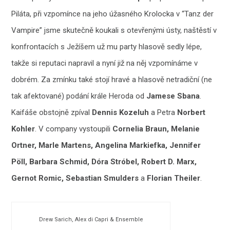
Piláta, při vzpomínce na jeho úžasného Krolocka v “Tanz der
Vampire” jsme skutečně koukali s otevřenými ústy, naštěstí v
konfrontacích s Ježíšem už mu party hlasově sedly lépe,
takže si reputaci napravil a nyní již na něj vzpomínáme v
dobrém. Za zmínku také stojí hravé a hlasově netradiční (ne
tak afektované) podání krále Heroda od
Jamese Sbana
.
Kaifáše obstojně zpíval
Dennis Kozeluh
a Petra
Norbert
Kohler
. V company vystoupili
Cornelia Braun, Melanie
Ortner, Marle Martens, Angelina Markiefka, Jennifer
Pöll, Barbara Schmid, Dóra Stróbel, Robert D. Marx,
Gernot Romic, Sebastian Smulders
a
Florian Theiler
.
Drew Sarich, Alex di Capri & Ensemble