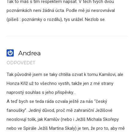
Tak to máš s tím respektem napsat. V těch tvých dvou
poznámkách neni žádná úcta. Podle mě jsi nesrovnával
(píšeš : poznámky o rozdílu), tys urážel. Nezlob se.
Andrea
ODPOVĚDĚT
Tak původně jsem se taky chtěla ozvat k tomu Kamilovi, ale
Honza Kříž už to všechno vystih, takže jen z mé strany
naprostý souhlas s jeho příspěvky…
A teď bych se teda ráda ozvala ještě za nás “český
fanoušky”. Jediný důvod, proč mě zahraniční Ježíšové
neoslovují tolik, jak Kamilův (nebo i Ježíš Michala Skořepy
nebo ve Spirále Ježíš Martina Skaly) je ten, že pro to, aby mě