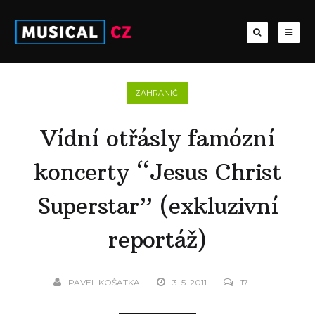
ZAHRANIČÍ
Vídní otřásly famózní
koncerty “Jesus Christ
Superstar” (exkluzivní
reportáž)
PAVEL KOŠATKA
3. 5. 2011
17