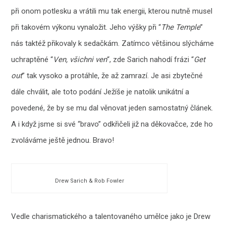
při onom potlesku a vrátili mu tak energii, kterou nutně musel
při takovém výkonu vynaložit. Jeho výšky při “
The Temple
”
nás taktéž přikovaly k sedačkám. Zatímco většinou slýcháme
uchraptěné “
Ven, všichni ven
“, zde Sarich nahodí frázi “
Get
out
” tak vysoko a protáhle, že až zamrazí. Je asi zbytečné
dále chválit, ale toto podání Ježíše je natolik unikátní a
povedené, že by se mu dal věnovat jeden samostatný článek.
A i když jsme si své “bravo” odkřičeli již na děkovačce, zde ho
zvoláváme ještě jednou. Bravo!
Drew Sarich & Rob Fowler
Vedle charismatického a talentovaného umělce jako je Drew