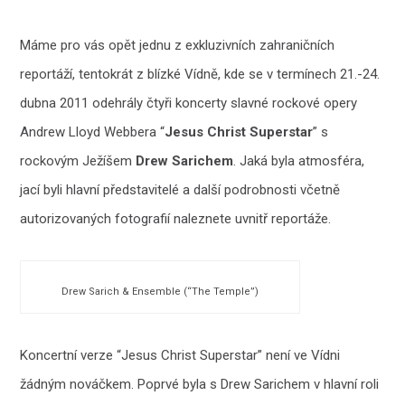
Máme pro vás opět jednu z exkluzivních zahraničních
reportáží, tentokrát z blízké Vídně, kde se v termínech 21.-24.
dubna 2011 odehrály čtyři koncerty slavné rockové opery
Andrew Lloyd Webbera “
Jesus Christ Superstar
” s
rockovým Ježíšem
Drew Sarichem
. Jaká byla atmosféra,
jací byli hlavní představitelé a další podrobnosti včetně
autorizovaných fotografií naleznete uvnitř reportáže.
Drew Sarich & Ensemble (“The Temple”)
Koncertní verze “Jesus Christ Superstar” není ve Vídni
žádným nováčkem. Poprvé byla s Drew Sarichem v hlavní roli