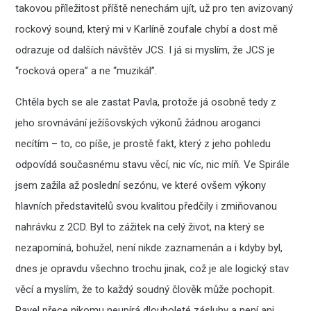
takovou příležitost příště nenechám ujít, už pro ten avizovaný
rockový sound, který mi v Karlíně zoufale chybí a dost mě
odrazuje od dalších návštěv JCS. I já si myslím, že JCS je
“rocková opera” a ne “muzikál”.
Chtěla bych se ale zastat Pavla, protože já osobně tedy z
jeho srovnávání ježíšovských výkonů žádnou aroganci
necítím – to, co píše, je prostě fakt, který z jeho pohledu
odpovídá současnému stavu věcí, nic víc, nic míň. Ve Spirále
jsem zažila až poslední sezónu, ve které ovšem výkony
hlavních představitelů svou kvalitou předčily i zmiňovanou
nahrávku z 2CD. Byl to zážitek na celý život, na který se
nezapomíná, bohužel, není nikde zaznamenán a i kdyby byl,
dnes je opravdu všechno trochu jinak, což je ale logický stav
věcí a myslím, že to každý soudný člověk může pochopit.
Pavel přece nikomu neupírá dlouholeté zásluhy a není ani