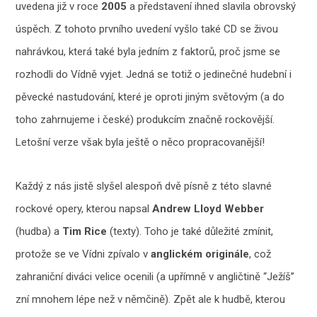
uvedena již v roce
2005
a představení ihned slavila obrovský
úspěch. Z tohoto prvního uvedení vyšlo také CD se živou
nahrávkou, která také byla jedním z faktorů, proč jsme se
rozhodli do Vídně vyjet. Jedná se totiž o jedinečné hudební i
pěvecké nastudování, které je oproti jiným světovým (a do
toho zahrnujeme i české) produkcím značně rockovější.
Letošní verze však byla ještě o něco propracovanější!
Každý z nás jistě slyšel alespoň dvě písně z této slavné
rockové opery, kterou napsal
Andrew Lloyd Webber
(hudba) a
Tim Rice
(texty). Toho je také důležité zmínit,
protože se ve Vídni zpívalo v
anglickém originále
, což
zahraniční diváci velice ocenili (a upřímně v angličtině “Ježíš”
zní mnohem lépe než v němčině). Zpět ale k hudbě, kterou