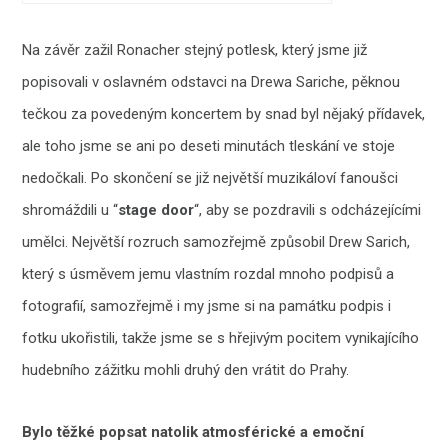
Na závěr zažil Ronacher stejný potlesk, který jsme již
popisovali v oslavném odstavci na Drewa Sariche, pěknou
tečkou za povedeným koncertem by snad byl nějaký přídavek,
ale toho jsme se ani po deseti minutách tleskání ve stoje
nedočkali. Po skončení se již největší muzikáloví fanoušci
shromáždili u “
stage door
“, aby se pozdravili s odcházejícími
umělci. Největší rozruch samozřejmě způsobil Drew Sarich,
který s úsměvem jemu vlastním rozdal mnoho podpisů a
fotografií, samozřejmě i my jsme si na památku podpis i
fotku ukořistili, takže jsme se s hřejivým pocitem vynikajícího
hudebního zážitku mohli druhý den vrátit do Prahy.
Bylo těžké popsat natolik atmosférické a emoční