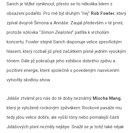
Sarich je těžké vyniknout, přesto se to několika lidem z
obsazení podařilo. Pro mě byl druhým “nej”
Rob Fowler
, který
zpíval dvojroli Šimona a Annáše. Zaujal především v té první,
protože sólovka “
Simon Zealotes
” patřila k vrcholům
koncertu. Fowler stejně Sarich disponuje velice specifickým
hlasem, který rozbalí již před začátkem písně jedním vysokým
tónem. Dále již pokračuje jeho exhibice dobrého zpěvu a
pozitivní energie, které společně s povedeným nasvícením
vytvořily skvělou show.
Jidáše ztvárnil pro nás do té doby neznámý
Mischa Mang
,
který je vyloženě rockovým zpěvákem. Rockové pasáže mu
tedy jdou velice dobře, ale vyšší tóny nebo pomalejší části
Jidášových písní nezněly nejlépe. Snažil se je totiž také nějak