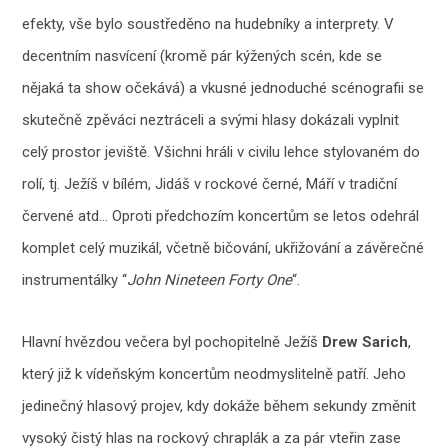
efekty, vše bylo soustředěno na hudebníky a interprety. V
decentním nasvícení (kromě pár kýžených scén, kde se
nějaká ta show očekává) a vkusné jednoduché scénografii se
skutečně zpěváci neztráceli a svými hlasy dokázali vyplnit
celý prostor jeviště. Všichni hráli v civilu lehce stylovaném do
rolí, tj. Ježíš v bílém, Jidáš v rockové černé, Máří v tradiční
červené atd… Oproti předchozím koncertům se letos odehrál
komplet celý muzikál, včetně bičování, ukřižování a závěrečné
instrumentálky “
John Nineteen Forty One
“.
Hlavní hvězdou večera byl pochopitelně Ježíš
Drew Sarich
,
který již k vídeňským koncertům neodmyslitelně patří. Jeho
jedinečný hlasový projev, kdy dokáže během sekundy změnit
vysoký čistý hlas na rockový chraplák a za pár vteřin zase