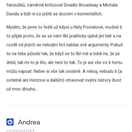
fanoušků, záměrně kritizovat Divadlo Broadway a Michala
Davida a bůh ví co ještě se dozvím v komentářích.
Myslím, že jsme to řešili už kdysi u Nely Pociskové, možná ti
to přijde proto, že se se nám líbí prakticky úplně jiní lidé a na
rozdíl od jiných se nebojím říct nahlas své argumenty. Pokud
to na tebe působí tak, že když se to líbí mě a tobě ne, že jsi
debil, tak mi to je líto, ale není to tak. To je asi vše co k tomu
můžu napsat. Neber si vše tak osobně. A neboj, nebudu ti (a
ostatně ani Honzovi a dalším) otravovat svými názory život
už moc dlouho…
Andrea
ODPOVĚDĚT