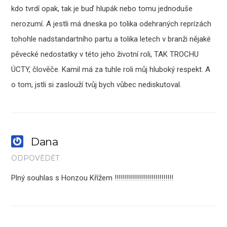
kdo tvrdí opak, tak je buď hlupák nebo tomu jednoduše
nerozumí. A jestli má dneska po tolika odehraných reprízách
tohohle nadstandartního partu a tolika letech v branži nějaké
pěvecké nedostatky v této jeho životní roli, TAK TROCHU
ÚCTY, člověče. Kamil má za tuhle roli můj hluboký respekt. A
o tom, jstli si zaslouží tvůj bych vůbec nediskutoval.
Dana
ODPOVĚDĚT
Plný souhlas s Honzou Křížem !!!!!!!!!!!!!!!!!!!!!!!!!!!!!