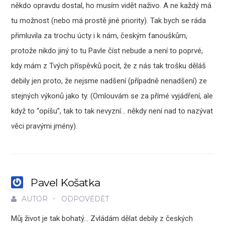
někdo opravdu dostal, ho musím vidět naživo. A ne každý má
tu možnost (nebo má prostě jiné priority). Tak bych se ráda
přimluvila za trochu úcty i k nám, českým fanouškům,
protože nikdo jiný to tu Pavle číst nebude a není to poprvé,
kdy mám z Tvých příspěvků pocit, že z nás tak trošku děláš
debily jen proto, že nejsme nadšení (případně nenadšení) ze
stejných výkonů jako ty. (Omlouvám se za přímé vyjádření, ale
když to “opíšu”, tak to tak nevyzní… někdy není nad to nazývat
věci pravými jmény).
Pavel Košatka
AUTOR
ODPOVĚDĚT
Můj život je tak bohatý… Zvládám dělat debily z českých