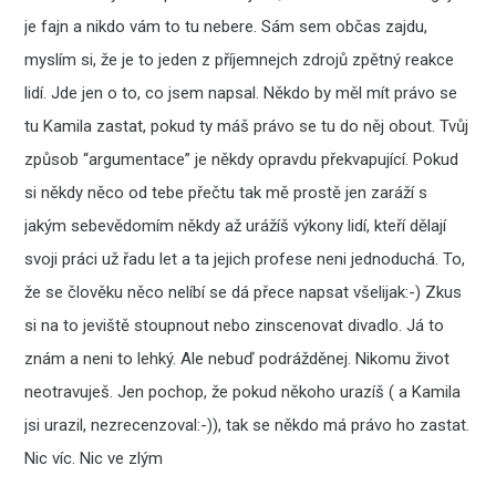
je fajn a nikdo vám to tu nebere. Sám sem občas zajdu,
myslím si, že je to jeden z příjemnejch zdrojů zpětný reakce
lidí. Jde jen o to, co jsem napsal. Někdo by měl mít právo se
tu Kamila zastat, pokud ty máš právo se tu do něj obout. Tvůj
způsob “argumentace” je někdy opravdu překvapující. Pokud
si někdy něco od tebe přečtu tak mě prostě jen zaráží s
jakým sebevědomím někdy až urážíš výkony lidí, kteří dělají
svoji práci už řadu let a ta jejich profese neni jednoduchá. To,
že se člověku něco nelíbí se dá přece napsat všelijak:-) Zkus
si na to jeviště stoupnout nebo zinscenovat divadlo. Já to
znám a neni to lehký. Ale nebuď podrážděnej. Nikomu život
neotravuješ. Jen pochop, že pokud někoho urazíš ( a Kamila
jsi urazil, nezrecenzoval:-)), tak se někdo má právo ho zastat.
Nic víc. Nic ve zlým