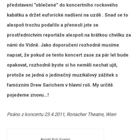
představení “oblečené” do koncertního rockového
kabátku a držet euforické nadšení na uzdě . Snad se to
alespoň trochu podařilo a přenesli jste se
prostřednictvím reportáže alespoň na krátkou chvilku za
námi do Vídně. Jako doporučení rozhodně musíme
napsat, že pokud se tento koncert zase za pár let bude
opakovat, rozhodně byste si ho neměli nechat ujít,
protože se jedná o jedinečný muzikálový zážitek s
famózním Drew Sarichem v hlavní roli. My určitě
pojedeme znovu…!
Psáno z koncertu 23.4.2011, Ronacher Theatre, Wien
Annáš Rob Fowler