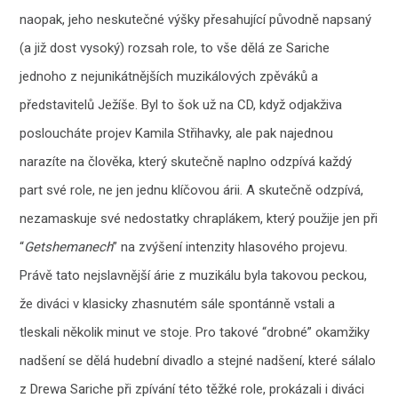
naopak, jeho neskutečné výšky přesahující původně napsaný
(a již dost vysoký) rozsah role, to vše dělá ze Sariche
jednoho z nejunikátnějších muzikálových zpěváků a
představitelů Ježíše. Byl to šok už na CD, když odjakživa
posloucháte projev Kamila Střihavky, ale pak najednou
narazíte na člověka, který skutečně naplno odzpívá každý
part své role, ne jen jednu klíčovou árii. A skutečně odzpívá,
nezamaskuje své nedostatky chraplákem, který použije jen při
“
Getshemanech
” na zvýšení intenzity hlasového projevu.
Právě tato nejslavnější árie z muzikálu byla takovou peckou,
že diváci v klasicky zhasnutém sále spontánně vstali a
tleskali několik minut ve stoje. Pro takové “drobné” okamžiky
nadšení se dělá hudební divadlo a stejné nadšení, které sálalo
z Drewa Sariche při zpívání této těžké role, prokázali i diváci