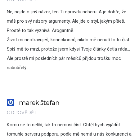
Ne, nejde o jiný názor, ten Ti opravdu neberu. A je dobře, že
máš pro svý názory argumenty. Ale jde o styl, jakým píšeš.
Prostě to tak vyznívá. Arogantně.
Život mi neotravuješ, koneckonců, nikdo mě nenutí to tu číst.
Spíš mě to mrzí, protože jsem kdysi Tvoje články četla ráda…
Ale prostě mi posledních pár měsíců přijdou trošku moc
nabubřelý…
marek.štefan
ODPOVĚDĚT
Komu se to nelíbí, tak to nemusí číst. Chtěl bych vyjádřit
tomuhle serveru podporu, podle mě nemá u nás konkurenci a