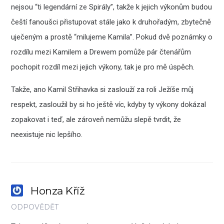
nejsou “ti legendární ze Spirály”, takže k jejich výkonům budou
čeští fanoušci přistupovat stále jako k druhořadým, zbytečně
uječeným a prostě “milujeme Kamila”. Pokud dvě poznámky o
rozdílu mezi Kamilem a Drewem pomůže pár čtenářům
pochopit rozdíl mezi jejich výkony, tak je pro mě úspěch.
Takže, ano Kamil Střihavka si zaslouží za roli Ježíše můj
respekt, zasloužil by si ho ještě víc, kdyby ty výkony dokázal
zopakovat i teď, ale zároveň nemůžu slepě tvrdit, že
neexistuje nic lepšího.
Honza Kříž
ODPOVĚDĚT