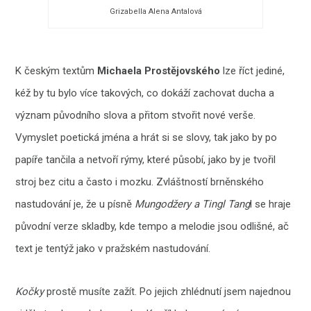
Grizabella Alena Antalová
K českým textům
Michaela Prostějovského
lze říct jediné,
kéž by tu bylo více takových, co dokáží zachovat ducha a
význam původního slova a přitom stvořit nové verše.
Vymyslet poetická jména a hrát si se slovy, tak jako by po
papíře tančila a netvoří rýmy, které působí, jako by je tvořil
stroj bez citu a často i mozku. Zvláštností brněnského
nastudování je, že u písně
Mungodžery a Tingl Tang
l se hraje
původní verze skladby, kde tempo a melodie jsou odlišné, ač
text je tentýž jako v pražském nastudování.
Kočky
prostě musíte zažít. Po jejich zhlédnutí jsem najednou