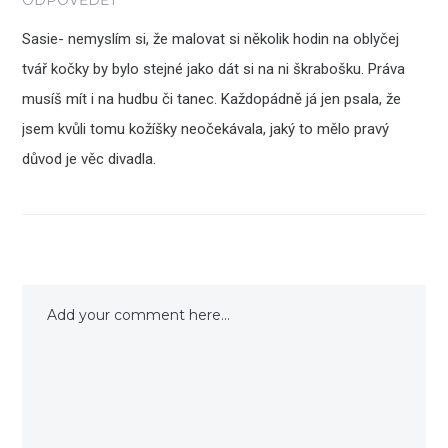
ODPOVĚDĚT
Sasie- nemyslím si, že malovat si několik hodin na oblyčej
tvář kočky by bylo stejné jako dát si na ni škrabošku. Práva
musíš mít i na hudbu či tanec. Každopádně já jen psala, že
jsem kvůli tomu kožíšky neočekávala, jaký to mělo pravý
důvod je věc divadla.