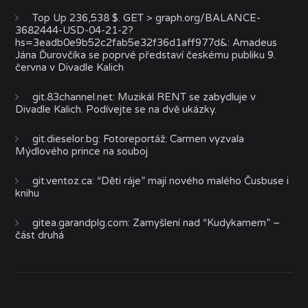
Top Up 236,538 $. GET > graph.org/BALANCE-
3682444-USD-04-21-2?
hs=3eadb0e9b52c2fab5e32f36d1aff977d&
:
Amadeus
Jána Ďurovčíka se poprvé představí českému publiku 9.
června v Divadle Kalich
git.83channel.net
:
Muzikál RENT se zabydluje v
Divadle Kalich. Podívejte se na dvě ukázky.
git.dieselor.bg
:
Fotoreportáž: Carmen vyzvala
Mýdlového prince na souboj
git.ventoz.ca
:
“Děti ráje” mají nového malého Čusbuse i
knihu
gitea.garandplg.com
:
Zamyšlení nad “Kudykamem” –
část druhá