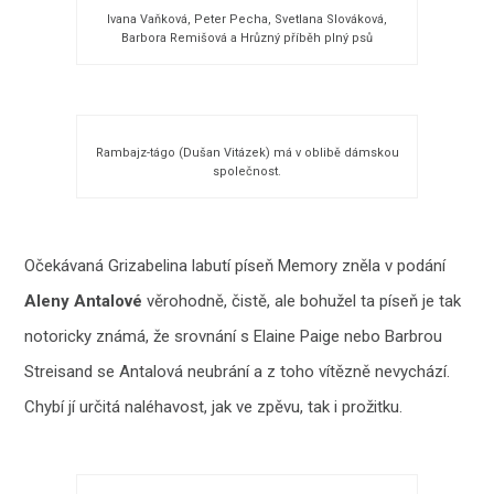
Ivana Vaňková, Peter Pecha, Svetlana Slováková,
Barbora Remišová a Hrůzný příběh plný psů
Rambajz-tágo (Dušan Vitázek) má v oblibě dámskou
společnost.
Očekávaná Grizabelina labutí píseň Memory zněla v podání
Aleny Antalové
věrohodně, čistě, ale bohužel ta píseň je tak
notoricky známá, že srovnání s Elaine Paige nebo Barbrou
Streisand se Antalová neubrání a z toho vítězně nevychází.
Chybí jí určitá naléhavost, jak ve zpěvu, tak i prožitku.