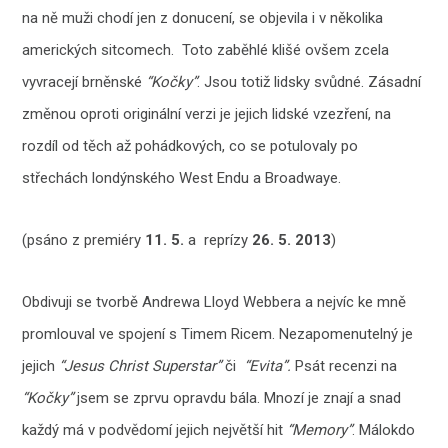
na ně muži chodí jen z donucení, se objevila i v několika
amerických sitcomech. Toto zaběhlé klišé ovšem zcela
vyvracejí brněnské
“Kočky”
. Jsou totiž lidsky svůdné. Zásadní
změnou oproti originální verzi je jejich lidské vzezření, na
rozdíl od těch až pohádkových, co se potulovaly po
střechách londýnského West Endu a Broadwaye.
(psáno z premiéry
11. 5.
a reprízy
26. 5. 2013
)
Obdivuji se tvorbě Andrewa Lloyd Webbera a nejvíc ke mně
promlouval ve spojení s Timem Ricem. Nezapomenutelný je
jejich
“Jesus Christ Superstar”
či
“Evita”.
Psát recenzi na
“Kočky”
jsem se zprvu opravdu bála. Mnozí je znají a snad
každý má v podvědomí jejich největší hit
“Memory”
. Málokdo