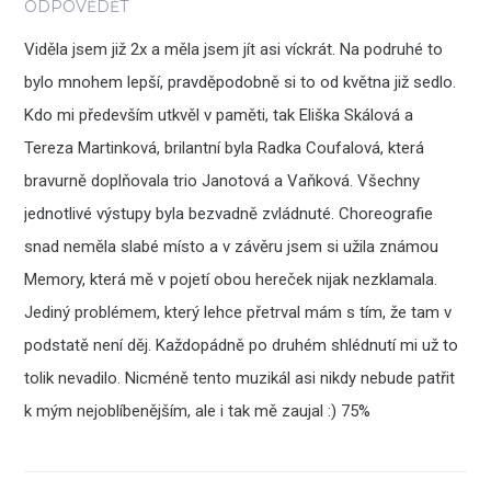
ODPOVĚDĚT
Viděla jsem již 2x a měla jsem jít asi víckrát. Na podruhé to
bylo mnohem lepší, pravděpodobně si to od května již sedlo.
Kdo mi především utkvěl v paměti, tak Eliška Skálová a
Tereza Martinková, brilantní byla Radka Coufalová, která
bravurně doplňovala trio Janotová a Vaňková. Všechny
jednotlivé výstupy byla bezvadně zvládnuté. Choreografie
snad neměla slabé místo a v závěru jsem si užila známou
Memory, která mě v pojetí obou hereček nijak nezklamala.
Jediný problémem, který lehce přetrval mám s tím, že tam v
podstatě není děj. Každopádně po druhém shlédnutí mi už to
tolik nevadilo. Nicméně tento muzikál asi nikdy nebude patřit
k mým nejoblíbenějším, ale i tak mě zaujal :) 75%