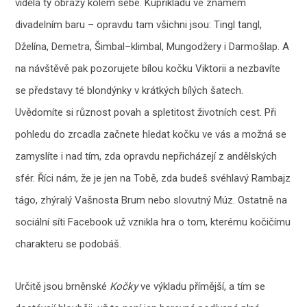
viděla ty obrazy kolem sebe. Kupříkladu ve známém
divadelním baru – opravdu tam všichni jsou: Tingl tangl,
Dželína, Demetra, Šimbal–klimbal, Mungodžery i Darmošlap. A
na návštěvě pak pozorujete bílou kočku Viktorii a nezbavíte
se představy té blondýnky v krátkých bílých šatech.
Uvědomíte si různost povah a spletitost životních cest. Při
pohledu do zrcadla začnete hledat kočku ve vás a možná se
zamyslíte i nad tím, zda opravdu nepřicházejí z andělských
sfér. Říci nám, že je jen na Tobě, zda budeš svéhlavý Rambajz
tágo, zhýralý Vašnosta Brum nebo slovutný Múz. Ostatně na
sociální síti Facebook už vznikla hra o tom, kterému kočičímu
charakteru se podobáš.
Určitě jsou brněnské
Kočky
ve výkladu přímější, a tím se