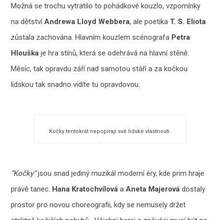
Možná se trochu vytratilo to pohádkové kouzlo, vzpomínky
na dětství
Andrewa Lloyd Webbera
, ale poetika
T. S. Eliota
zůstala zachována. Hlavním kouzlem scénografa
Petra
Hlouška
je hra stínů, která se odehrává na hlavní stěně.
Měsíc, tak opravdu září nad samotou stáří a za kočkou
lidskou tak snadno vidíte tu opravdovou.
Kočky tentokrát nepopírají své lidské vlastnosti.
“Kočky”
jsou snad jediný muzikál moderní éry, kde prim hraje
právě tanec.
Hana Kratochvílová
a
Aneta Majerová
dostaly
prostor pro novou choreografii, kdy se nemusely držet