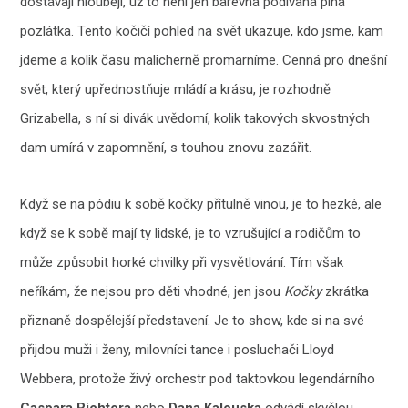
dostávají hlouběji, už to není jen barevná podívaná plná
pozlátka. Tento kočičí pohled na svět ukazuje, kdo jsme, kam
jdeme a kolik času malicherně promarníme. Cenná pro dnešní
svět, který upřednostňuje mládí a krásu, je rozhodně
Grizabella, s ní si divák uvědomí, kolik takových skvostných
dam umírá v zapomnění, s touhou znovu zazářit.
Když se na pódiu k sobě kočky přítulně vinou, je to hezké, ale
když se k sobě mají ty lidské, je to vzrušující a rodičům to
může způsobit horké chvilky při vysvětlování. Tím však
neříkám, že nejsou pro děti vhodné, jen jsou
Kočky
zkrátka
přiznaně dospělejší představení. Je to show, kde si na své
přijdou muži i ženy, milovníci tance i posluchači Lloyd
Webbera, protože živý orchestr pod taktovkou legendárního