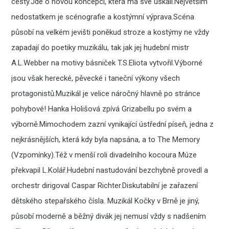
cesty.Jde o novou koncepci, která má své úskalí.Největším
nedostatkem je scénografie a kostýmní výprava.Scéna
působí na velkém jevišti poněkud stroze a kostýmy ne vždy
zapadají do poetiky muzikálu, tak jak jej hudební mistr
A.L.Webber na motivy básniček T.S.Eliota vytvořil.Výborné
jsou však herecké, pěvecké i taneční výkony všech
protagonistů.Muzikál je velice náročný hlavně po stránce
pohybové! Hanka Holišová zpívá Grizabellu po svém a
výborně.Mimochodem zazní vynikající ústřední píseň, jedna z
nejkrásnějších, která kdy byla napsána, a to The Memory
(Vzpomínky).Též v menší roli divadelního kocoura Múze
překvapil L.Kolář.Hudební nastudování bezchybně provedl a
orchestr dirigoval Caspar Richter.Diskutabilní je zařazení
dětského stepařského čísla. Muzikál Kočky v Brně je jiný,
působí moderně a běžný divák jej nemusí vždy s nadšením