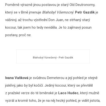
Poměrně výrazně jinou postavou je starý Old Deutronomy,
který se v Brně jmenuje
Blahobyl Všemocný
.
Petr Gazdík
je
vášnivý, až trochu výstřední Don Juan, ne strhaný starý
kocour, tak jsem ho tedy neviděla. Je to zajímavý posun
postavy, proč ne.
Blahobyl Vznešený - Petr Gazdík
Ivana Vaňková
je svůdnou Demeterou a její pohled je stejně
jiskřivý, jako by byl kočičí. Jediný kocour, který se převtělil
z pražské verze do té brněnské je
Laco Hudec
, který mužně
vyzrál a kromě toho, že je na něj hezký pohled, je vidět jistota,