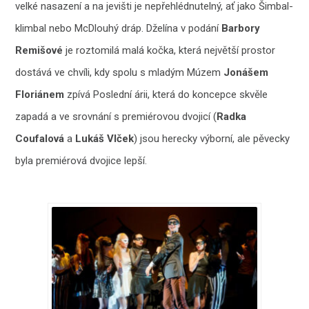
velké nasazení a na jevišti je nepřehlédnutelný, ať jako Šimbal-
klimbal nebo McDlouhý dráp. Dželína v podání
Barbory
Remišové
je roztomilá malá kočka, která největší prostor
dostává ve chvíli, kdy spolu s mladým Múzem
Jonášem
Floriánem
zpívá Poslední árii, která do koncepce skvěle
zapadá a ve srovnání s premiérovou dvojicí (
Radka
Coufalová
a
Lukáš Vlček
) jsou herecky výborní, ale pěvecky
byla premiérová dvojice lepší.