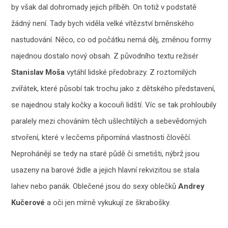
by však dal dohromady jejich příběh. On totiž v podstatě
žádný není. Tady bych viděla velké vítězství brněnského
nastudování. Něco, co od počátku nemá děj, změnou formy
najednou dostalo nový obsah. Z původního textu režisér
Stanislav Moša
vytáhl lidské předobrazy. Z roztomilých
zvířátek, které působí tak trochu jako z dětského představení,
se najednou staly kočky a kocouři lidští. Víc se tak prohloubily
paralely mezi chováním těch ušlechtilých a sebevědomých
stvoření, které v lecčems připomíná vlastnosti člověčí.
Neprohánějí se tedy na staré půdě či smetišti, nýbrž jsou
usazeny na barové židle a jejich hlavní rekvizitou se stala
lahev nebo panák. Oblečené jsou do sexy oblečků
Andrey
Kučerové
a oči jen mírně vykukují ze škrabošky.