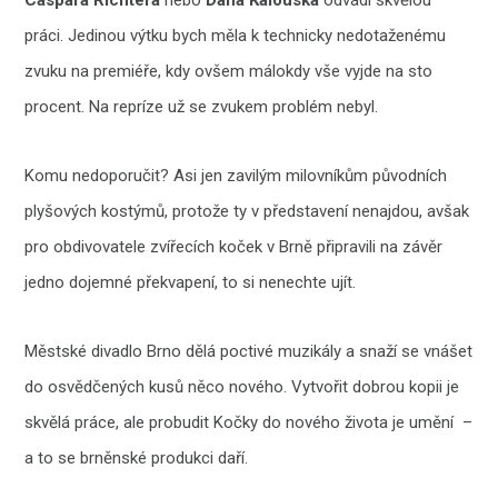
Caspara Richtera
nebo
Dana Kalouska
odvádí skvělou
práci. Jedinou výtku bych měla k technicky nedotaženému
zvuku na premiéře, kdy ovšem málokdy vše vyjde na sto
procent. Na repríze už se zvukem problém nebyl.
Komu nedoporučit? Asi jen zavilým milovníkům původních
plyšových kostýmů, protože ty v představení nenajdou, avšak
pro obdivovatele zvířecích koček v Brně připravili na závěr
jedno dojemné překvapení, to si nenechte ujít.
Městské divadlo Brno dělá poctivé muzikály a snaží se vnášet
do osvědčených kusů něco nového. Vytvořit dobrou kopii je
skvělá práce, ale probudit Kočky do nového života je umění –
a to se brněnské produkci daří.