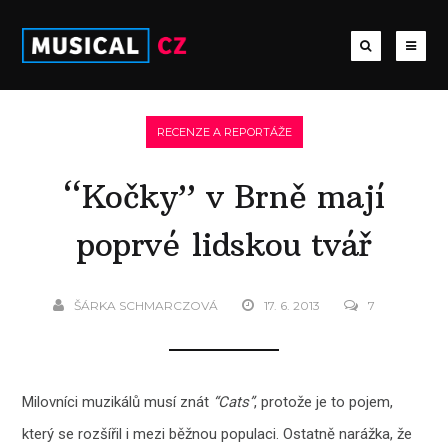
RECENZE A REPORTÁŽE
“Kočky” v Brně mají
poprvé lidskou tvář
ŠÁRKA SCHMARCZOVÁ
17. 6. 2013
7
Milovníci muzikálů musí znát
“Cats”
, protože je to pojem,
který se rozšířil i mezi běžnou populaci. Ostatně narážka, že