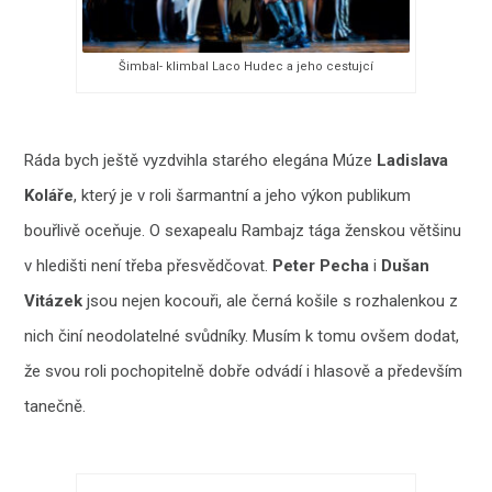
Šimbal- klimbal Laco Hudec a jeho cestujcí
Ráda bych ještě vyzdvihla starého elegána Múze
Ladislava
Koláře
, který je v roli šarmantní a jeho výkon publikum
bouřlivě oceňuje. O sexapealu Rambajz tága ženskou většinu
v hledišti není třeba přesvědčovat.
Peter Pecha
i
Dušan
Vitázek
jsou nejen kocouři, ale černá košile s rozhalenkou z
nich činí neodolatelné svůdníky. Musím k tomu ovšem dodat,
že svou roli pochopitelně dobře odvádí i hlasově a především
tanečně.