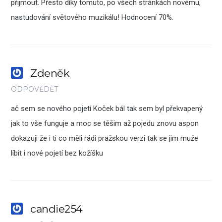
přijmout. Přesto díky tomuto, po všech stránkách novému,
nastudování světového muzikálu! Hodnocení 70%.
Zdeněk
ODPOVĚDĚT
ač sem se nového pojetí Koček bál tak sem byl překvapený
jak to vše funguje a moc se těšim až pojedu znovu aspon
dokazuji že i ti co měli rádi pražskou verzi tak se jim muže
líbit i nové pojetí bez kožíšku
candie254