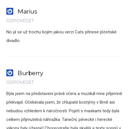
Marius
ODPOVĚDĚT
No já se už trochu bojím jakou verzi Cats přinese plzeňské
divadlo.
Burberry
ODPOVĚDĚT
Byla jsem na představení právě včera a muzikál mne příjemně
překvapil. Očekávala jsem, že chlupaté kostýmy v Brně asi
nebudou vzhledem k náročnosti. Pojetí s maskami tedy byla
celkem přijmutelná náhražka. Taneční, pěvecké i herecké
výkony byly úžasné! Choreografie byla skvělá a texty songů v