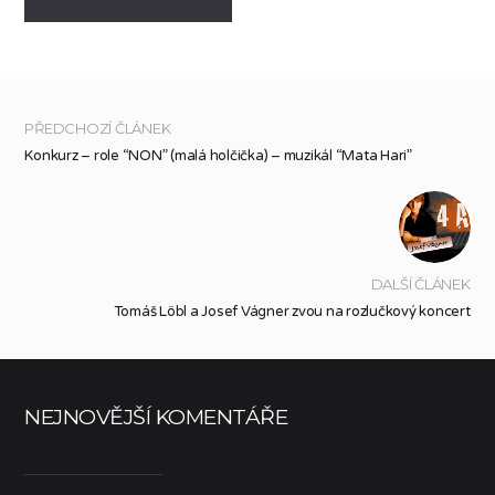
PŘEDCHOZÍ ČLÁNEK
Konkurz – role “NON” (malá holčička) – muzikál “Mata Hari”
DALŠÍ ČLÁNEK
Tomáš Löbl a Josef Vágner zvou na rozlučkový koncert
NEJNOVĚJŠÍ KOMENTÁŘE