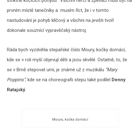
striktně kočičích pohybů. Všichni herci a zpěváci musí být na
prvním místě tanečníky a musím říct, že i v tomto
nastudování je pohyb klíčový a všichni na jevišti tvoří
dokonale souznící vypravěčský nástroj.
Ráda bych vyzdvihla stepařské číslo Moury, kočky domácí,
kde se v roli myší objevují děti a jsou skvělé. Ostatně, to, že
se v Brně stepovat umí, je známé už z muzikálu
“Mary
Poppins”
, kde se na choreografii stepu také podílel
Denny
Ratajský
.
Moura, kočka domácí