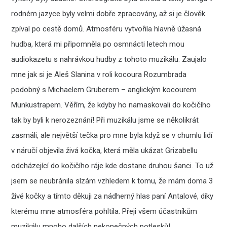
rodném jazyce byly velmi dobře zpracovány, až si je člověk
zpíval po cestě domů. Atmosféru vytvořila hlavně úžasná
hudba, která mi připomněla po osmnácti letech mou
audiokazetu s nahrávkou hudby z tohoto muzikálu. Zaujalo
mne jak si je Aleš Slanina v roli kocoura Rozumbrada
podobný s Michaelem Gruberem – anglickým kocourem
Munkustrapem. Věřím, že kdyby ho namaskovali do kočičího
tak by byli k nerozeznání! Při muzikálu jsme se několikrát
zasmáli, ale největší tečka pro mne byla když se v chumlu lidí
v náručí objevila živá kočka, která měla ukázat Grizabellu
odcházející do kočičího ráje kde dostane druhou šanci. To už
jsem se neubránila slzám vzhledem k tomu, že mám doma 3
živé kočky a tímto děkuji za nádherný hlas paní Antalové, díky
kterému mne atmosféra pohltila. Přeji všem účastníkům
muzikálu mnoho dalších nekonečných potlesků!