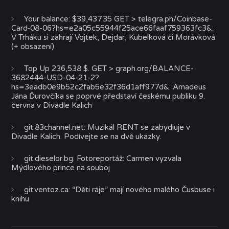
Your balance: $39,437.35 GET > telegra.ph/Coinbase-
Card-08-06?hs=e2a05c55944f25ace66faaf759363fc3&
:
V Trháku si zahrají Vojtek, Dejdar, Kubelková či Morávková
(+ obsazení)
Top Up 236,538 $. GET > graph.org/BALANCE-
3682444-USD-04-21-2?
hs=3eadb0e9b52c2fab5e32f36d1aff977d&
:
Amadeus
Jána Ďurovčíka se poprvé představí českému publiku 9.
června v Divadle Kalich
git.83channel.net
:
Muzikál RENT se zabydluje v
Divadle Kalich. Podívejte se na dvě ukázky.
git.dieselor.bg
:
Fotoreportáž: Carmen vyzvala
Mýdlového prince na souboj
git.ventoz.ca
:
“Děti ráje” mají nového malého Čusbuse i
knihu