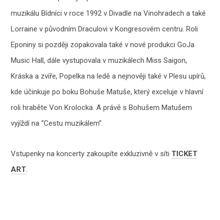
muzikálu Bídníci v roce 1992 v Divadle na Vinohradech a také
Lorraine v původním Draculovi v Kongresovém centru. Roli
Eponiny si později zopakovala také v nové produkci GoJa
Music Hall, dále vystupovala v muzikálech Miss Saigon,
Kráska a zvíře, Popelka na ledě a nejnověji také v Plesu upírů,
kde účinkuje po boku Bohuše Matuše, který exceluje v hlavní
roli hraběte Von Krolocka. A právě s Bohušem Matušem
vyjíždí na “Cestu muzikálem”.
Vstupenky na koncerty zakoupíte exkluzivně v síti
TICKET
ART
.