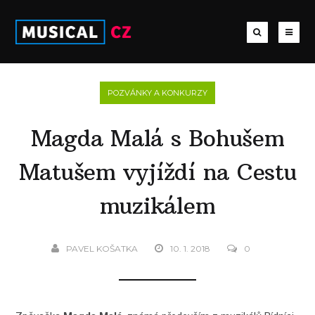
POZVÁNKY A KONKURZY
Magda Malá s Bohušem
Matušem vyjíždí na Cestu
muzikálem
PAVEL KOŠATKA
10. 1. 2018
0