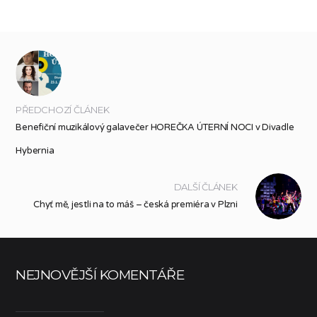
PŘEDCHOZÍ ČLÁNEK
Benefiční muzikálový galavečer HOREČKA ÚTERNÍ NOCI v Divadle
Hybernia
DALŠÍ ČLÁNEK
Chyť mě, jestli na to máš – česká premiéra v Plzni
NEJNOVĚJŠÍ KOMENTÁŘE