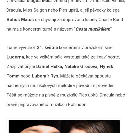
Zpěvačka
Magda Malá
, známá především z muzikálů Bídníci,
Dracula, Miss Saigon nebo Ples upírů, a její pěvecký kolega
Bohuš Matuš
se chystají za doprovodu kapely Charlie Band
na malé koncertní turné s názvem “
Cesta muzikálem
“.
Turné vyvrcholí
21. května
koncertem v pražském kině
Lucerna
, kde ve velkém sále vystoupí také zajímaví hosté.
Zazpívat přijde
Daniel Hůlka, Natálie Grosová, Hynek
Tomm
nebo
Lubomír Rys
. Můžete očekávat spoustu
nádherných muzikálových melodií v původním provedení.
Těšit se můžete na písně z muzikálů Ples upírů, Dracula nebo
právě připravovaného muzikálu Robinson.