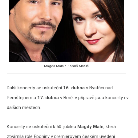
Magda Malá a Bohuš Matuš
Další koncerty se uskuteční
16. dubna
v Bystřici nad
Pernštejnem a
17. dubna
v Brně, v přípravě jsou koncerty i v
dalších městech.
Koncerty se uskuteční k 50. jubileu
Magdy Malé
, která
ztvárnila role Eponiny v premiérovém českém uvedení