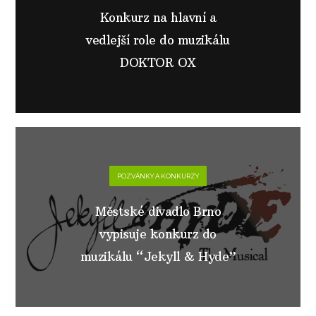
Konkurz na hlavní a
vedlejší role do muzikálu
DOKTOR OX
POZVÁNKY A KONKURZY
Městské divadlo Brno
vypisuje konkurz do
muzikálu “Jekyll & Hyde”