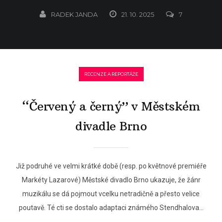
RADEK JANDA
21. 10. 2025
7
RECENZE A REPORTÁŽE
“Červený a černý” v Městském
divadle Brno
Již podruhé ve velmi krátké době (resp. po květnové premiéře
Markéty Lazarové) Městské divadlo Brno ukazuje, že žánr
muzikálu se dá pojmout vcelku netradičně a přesto velice
poutavě. Té cti se dostalo adaptaci známého Stendhalova...