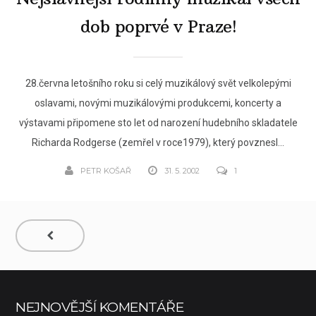
dob poprvé v Praze!
28.června letošního roku si celý muzikálový svět velkolepými
oslavami, novými muzikálovými produkcemi, koncerty a
výstavami připomene sto let od narození hudebního skladatele
Richarda Rodgerse (zemřel v roce1979), který povznesl...
PETR KOŠAŘ
31. 5. 2002
1
NEJNOVĚJŠÍ KOMENTÁŘE