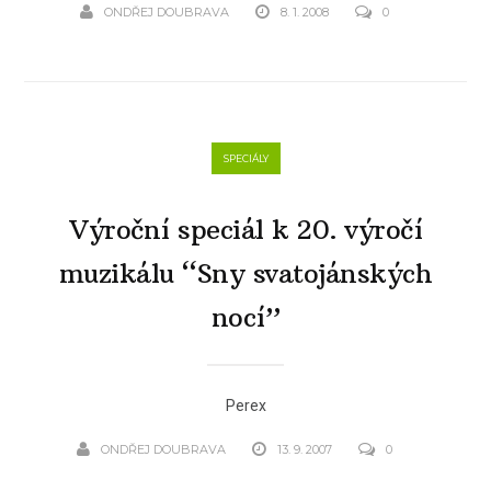
ONDŘEJ DOUBRAVA
8. 1. 2008
0
SPECIÁLY
Výroční speciál k 20. výročí
muzikálu “Sny svatojánských
nocí”
Perex
ONDŘEJ DOUBRAVA
13. 9. 2007
0