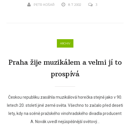
PETR KOŠAŘ
8. 7. 2002
3
ARCHIV
Praha žije muzikálem a velmi jí to
prospívá
Českou republiku zasáhla muzikálová horečka stejně jako v 90.
letech 20. století jiné země světa. Všechno to začalo před deseti
lety, kdy na scéně pražského vinohradského divadla producent
A. Novák uvedl nejúspěšnější světový...