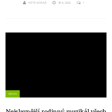
PETR KOŠAŘ
18. 6. 2002
1
ARCHIV
Nejslavnější rodinný muzikál všech