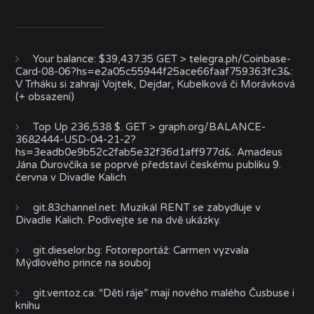
Your balance: $39,437.35 GET > telegra.ph/Coinbase-
Card-08-06?hs=e2a05c55944f25ace66faaf759363fc3&
:
V Trháku si zahrají Vojtek, Dejdar, Kubelková či Morávková
(+ obsazení)
Top Up 236,538 $. GET > graph.org/BALANCE-
3682444-USD-04-21-2?
hs=3eadb0e9b52c2fab5e32f36d1aff977d&
:
Amadeus
Jána Ďurovčíka se poprvé představí českému publiku 9.
června v Divadle Kalich
git.83channel.net
:
Muzikál RENT se zabydluje v
Divadle Kalich. Podívejte se na dvě ukázky.
git.dieselor.bg
:
Fotoreportáž: Carmen vyzvala
Mýdlového prince na souboj
git.ventoz.ca
:
“Děti ráje” mají nového malého Čusbuse i
knihu