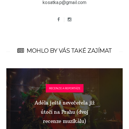
kosatka.p@gmail.com
MOHLO BY VÁS TAKÉ ZAJÍMAT
RECENZE A REPORTÁŽE
Adéla ještě nevečeřela již
útočí na Prahu (dvoj
recenze muzikálu)