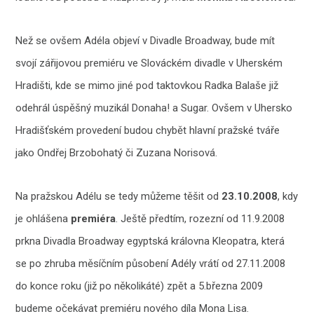
Než se ovšem Adéla objeví v Divadle Broadway, bude mít
svojí zářijovou premiéru ve Slováckém divadle v Uherském
Hradišti, kde se mimo jiné pod taktovkou Radka Balaše již
odehrál úspěšný muzikál Donaha! a Sugar. Ovšem v Uhersko
Hradišťském provedení budou chybět hlavní pražské tváře
jako Ondřej Brzobohatý či Zuzana Norisová.
Na pražskou Adélu se tedy můžeme těšit od
23.10.2008
, kdy
je ohlášena
premiéra
. Ještě předtím, rozezní od 11.9.2008
prkna Divadla Broadway egyptská královna Kleopatra, která
se po zhruba měsíčním působení Adély vrátí od 27.11.2008
do konce roku (již po několikáté) zpět a 5.března 2009
budeme očekávat premiéru nového díla Mona Lisa.