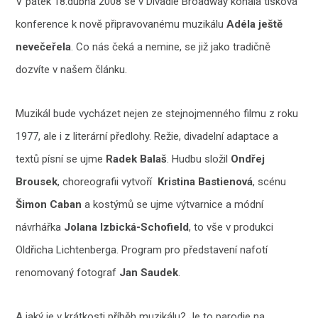
V pátek 18.dubna 2008 se v Divadle Broadway konala tisková
konference k nově připravovanému muzikálu
Adéla ještě
nevečeřela
. Co nás čeká a nemine, se již jako tradičně
dozvíte v našem článku.
Muzikál bude vycházet nejen ze stejnojmenného filmu z roku
1977, ale i z literární předlohy. Režie, divadelní adaptace a
textů písní se ujme
Radek Balaš
. Hudbu složil
Ondřej
Brousek
, choreografii vytvoří
Kristina Bastienová
, scénu
Šimon Caban
a kostýmů se ujme výtvarnice a módní
návrhářka
Jolana Izbická
-Schofield
, to vše v produkci
Oldřicha Lichtenberga. Program pro představení nafotí
renomovaný fotograf
Jan Saudek
.
A jaký je v krátkosti příběh muzikálu? Je to parodie na