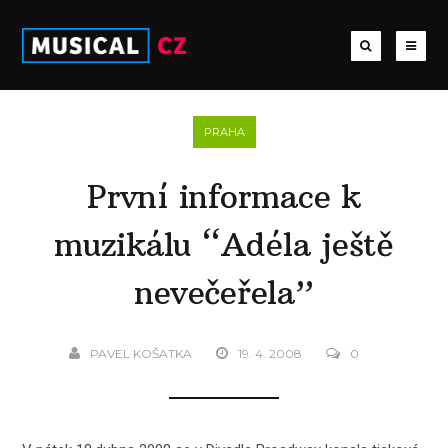
PRAHA
První informace k
muzikálu “Adéla ještě
nevečeřela”
PAVEL KOŠATKA
19. 4. 2008
0