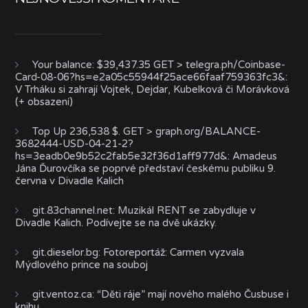
Your balance: $39,437.35 GET > telegra.ph/Coinbase-
Card-08-06?hs=e2a05c55944f25ace66faaf759363fc3&
:
V Trháku si zahrají Vojtek, Dejdar, Kubelková či Morávková
(+ obsazení)
Top Up 236,538 $. GET > graph.org/BALANCE-
3682444-USD-04-21-2?
hs=3eadb0e9b52c2fab5e32f36d1aff977d&
:
Amadeus
Jána Ďurovčíka se poprvé představí českému publiku 9.
června v Divadle Kalich
git.83channel.net
:
Muzikál RENT se zabydluje v
Divadle Kalich. Podívejte se na dvě ukázky.
git.dieselor.bg
:
Fotoreportáž: Carmen vyzvala
Mýdlového prince na souboj
git.ventoz.ca
:
“Děti ráje” mají nového malého Čusbuse i
knihu