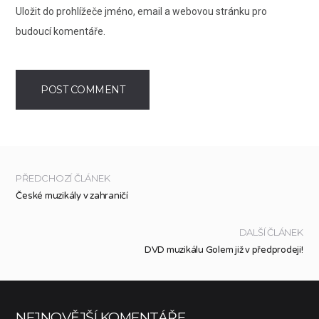
Uložit do prohlížeče jméno, email a webovou stránku pro
budoucí komentáře.
PŘEDCHOZÍ ČLÁNEK
České muzikály v zahraničí
DALŠÍ ČLÁNEK
DVD muzikálu Golem již v předprodeji!
NEJNOVĚJŠÍ KOMENTÁŘE