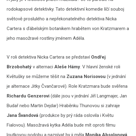
rodokapsové detektivky. Tato detektivní komedie líčí souboj
světově proslulého a nepřekonatelného detektiva Nicka
Cartera s ďábelským botanikem hrabětem von Kratzmarem a
jeho masožravé rostliny jménem Adéla.
V roli detektiva Nicka Cartera se představí
Ondřej
Brzobohatý
v alternaci
Aleše Hámy
. V hlavní ženské roli
Květušky se můžeme těšit na
Zuzana Norisovou
(v jednání
je alternace Jitky Čvančarové). Role Kratzmara bude svěřena
Richardu Genzerovi
(dále jsou v jednání Jiří Langmajer, Jan
Budař nebo Martin Dejdar) Hraběnku Thunovou si zahraje
Jana Švandová
(produkce by prý ráda oslovila i Květu
Fialovou). Masožravá kytka Adéla bude mít oproti filmu
loutkovou podobu a nazpívat by ji měla
Monika Absolonová
.