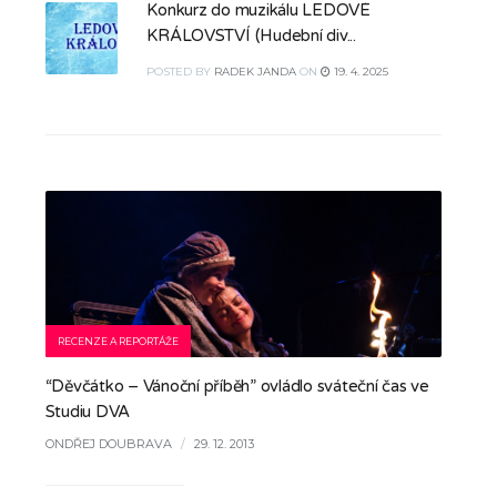
Konkurz do muzikálu LEDOVÉ
KRÁLOVSTVÍ (Hudební div...
POSTED
BY
RADEK JANDA
ON
19. 4. 2025
RECENZE A REPORTÁŽE
“Děvčátko – Vánoční příběh” ovládlo sváteční čas ve
Studiu DVA
ONDŘEJ DOUBRAVA
/
29. 12. 2013