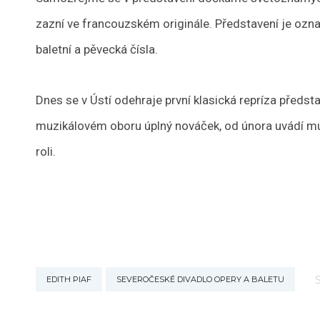
zazní ve francouzském originále. Představení je ozn
baletní a pěvecká čísla.
Dnes se v Ústí odehraje první klasická repríza předst
muzikálovém oboru úplný nováček, od února uvádí m
roli.
EDITH PIAF
SEVEROČESKÉ DIVADLO OPERY A BALETU