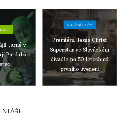
AKTUÁLNÍ ZPRÁVY
 MĚSTA
Premiéra Jesus Christ
il turné v
Superstar ve Slováckém
jí Pardubice
divadle po 50 letech od
erec
prvního uvedení
ENTÁŘE