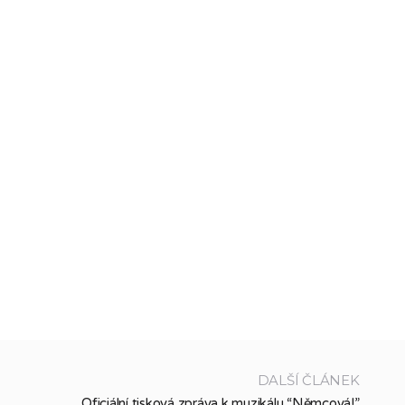
DALŠÍ ČLÁNEK
Oficiální tisková zpráva k muzikálu “Němcová!”