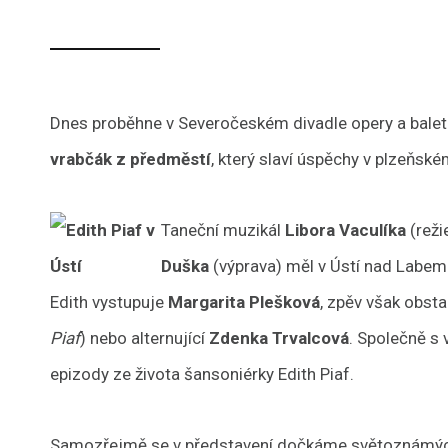
Dnes proběhne v Severočeském divadle opery a balet
vrabčák z předměstí
, který slaví úspěchy v plzeňské
Taneční muzikál
Libora Vaculíka
(reži
Duška
(výprava) měl v Ústí nad Labem 
Edith vystupuje
Margarita Plešková
, zpěv však obst
Piaf
) nebo alternující
Zdenka Trvalcová
. Společně s
epizody ze života šansoniérky Edith Piaf.
Samozřejmě se v představení dočkáme světoznámých h