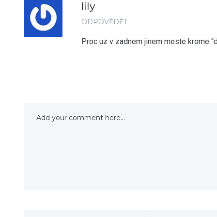
lily
ODPOVĚDĚT
Proc uz v zadnem jinem meste krome “d