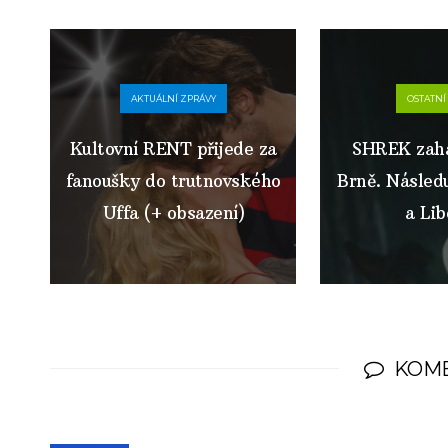
AKTUÁLNÍ ZPRÁVY
OSTATNÍ
Kultovní RENT přijede za
SHREK zaháj
fanoušky do trutnovského
Brně. Následu
Uffa (+ obsazení)
a Lib
KOM