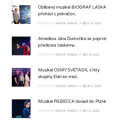
Oblíbený muzikál BIOGRAF LÁSKA
přichází s pokračov...
POSTED
BY
RADEK JANDA
ON
27. 8. 2025
Amadeus Jána Ďurovčíka se poprvé
představí českému...
POSTED
BY
RADEK JANDA
ON
5. 6. 2025
Muzikál OSMÝ SVĚTADÍL s hity
skupiny Elán se vrací...
POSTED
BY
RADEK JANDA
ON
28. 5. 2025
Muzikál REBECCA dorazil do Plzně
POSTED
BY
RADEK JANDA
ON
9. 5. 2025