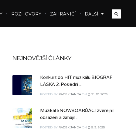
Y
ROZHOVORY
ZAHRANIČÍ
DALŠÍ
NEJNOVĚJŠÍ ČLÁNKY
Konkurz do HIT muzikálu BIOGRAF
LÁSKA 2. Poslední ...
POSTED
BY
RADEK JANDA
ON
21. 10. 2025
Muzikál SNOWBOARĎÁCI zveřejnil
obsazení a zahájil ...
POSTED
BY
RADEK JANDA
ON
5. 9. 2025