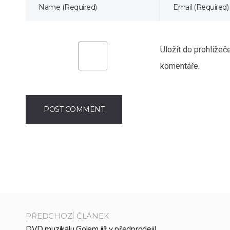
Uložit do prohlíže
komentáře.
PŘEDCHOZÍ ČLÁNEK
DVD muzikálu Golem již v předprodeji!