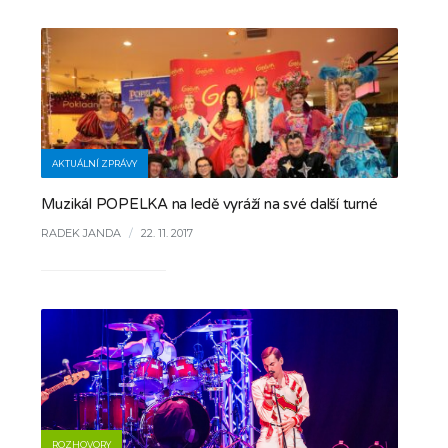
AKTUÁLNÍ ZPRÁVY
Muzikál POPELKA na ledě vyráží na své další turné
RADEK JANDA
/
22. 11. 2017
ROZHOVORY