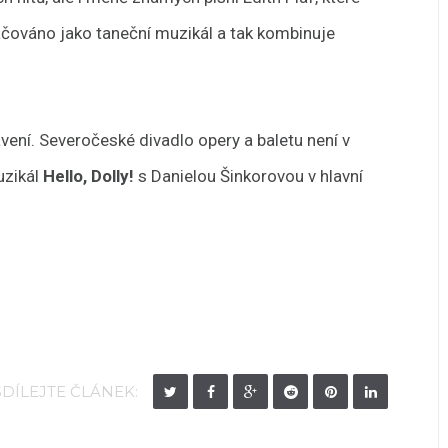
ačováno jako taneční muzikál a tak kombinuje
avení. Severočeské divadlo opery a baletu není v
uzikál
Hello, Dolly!
s Danielou Šinkorovou v hlavní
SDÍLEJTE ČLÁNEK: