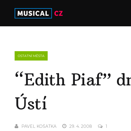
OSTATNÍ MĚSTA
“Edith Piaf” d
Ústí
PAVEL KOŠATKA
29. 4. 2008
1