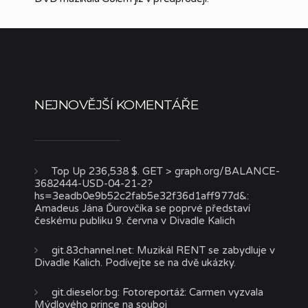
NEJNOVĚJŠÍ KOMENTÁŘE
Top Up 236,538 $. GET > graph.org/BALANCE-
3682444-USD-04-21-2?
hs=3eadb0e9b52c2fab5e32f36d1aff977d&
:
Amadeus Jána Ďurovčíka se poprvé představí
českému publiku 9. června v Divadle Kalich
git.83channel.net
:
Muzikál RENT se zabydluje v
Divadle Kalich. Podívejte se na dvě ukázky.
git.dieselor.bg
:
Fotoreportáž: Carmen vyzvala
Mýdlového prince na souboj