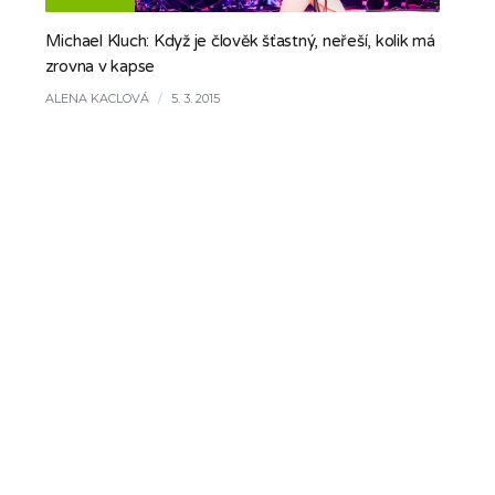
Michael Kluch: Když je člověk šťastný, neřeší, kolik má
zrovna v kapse
ALENA KACLOVÁ
/
5. 3. 2015