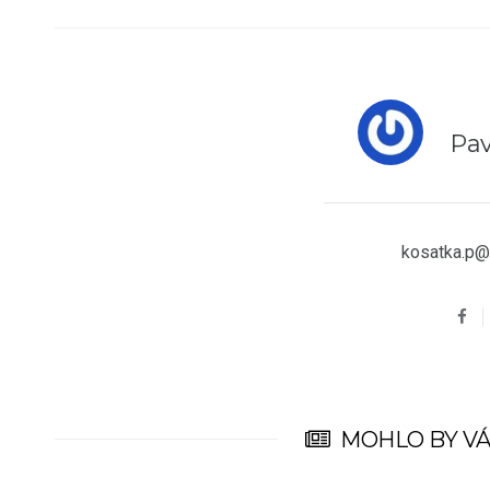
Pav
kosatka.p@
MOHLO BY VÁ