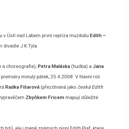
u v Ústí nad Labem první repríza muzikálu
Edith –
m divadle J.K.Tyla.
e a choreografie),
Petra Maláska
(hudba) a
Jana
premiéru minulý pátek, 25.4.2008. V hlavní roli
ará
Radka Fišarová
(přezdívaná jako
česká Edith
 vypravěčem
Zbyňkem Fricem
mapují důležité
itů, ale i méně známých písní Edith Piaf, které