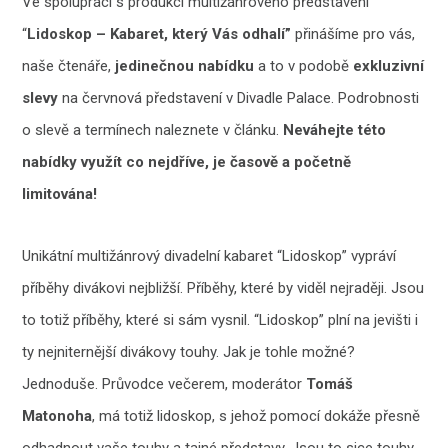
Ve spolupráci s produkcí multižánrového představení
“
Lidoskop – Kabaret, který Vás odhalí”
přinášíme pro vás,
naše čtenáře,
jedinečnou nabídku
a to v podobě
exkluzivní
slevy
na červnová představení v Divadle Palace.
Podrobnosti
o slevě a termínech naleznete v článku.
Neváhejte této
nabídky využít co nejdříve, je časově a početně
limitována!
Unikátní multižánrový divadelní kabaret “Lidoskop” vypráví
příběhy divákovi nejbližší. Příběhy, které by viděl nejraději. Jsou
to totiž příběhy, které si sám vysnil. “Lidoskop” plní na jevišti i
ty nejniternější divákovy touhy. Jak je tohle možné?
Jednoduše. Průvodce večerem, moderátor
Tomáš
Matonoha
, má totiž lidoskop, s jehož pomocí dokáže přesně
odhadnout vaše touhy a tajné představy. Jsou to sice touhy