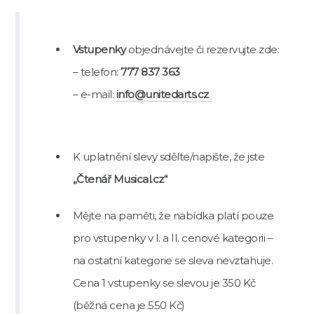
Vstupenky
objednávejte či rezervujte zde:
– telefon:
777 837 363
– e-mail:
info@unitedarts.cz
K uplatnění slevy sdělte/napište, že jste
„Čtenář Musical.cz“
Mějte na paměti, že nabídka platí pouze
pro vstupenky v I. a II. cenové kategorii –
na ostatní kategorie se sleva nevztahuje.
Cena 1 vstupenky se slevou je 350 Kč
(běžná cena je 550 Kč)