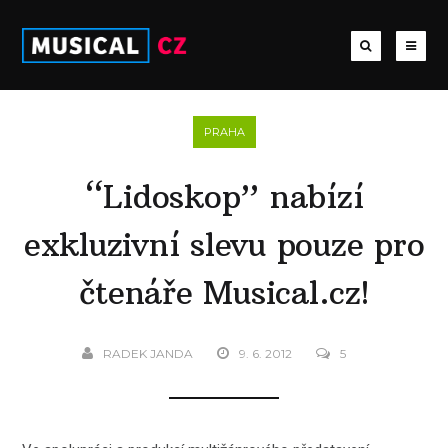
PRAHA
“Lidoskop” nabízí
exkluzivní slevu pouze pro
čtenáře Musical.cz!
RADEK JANDA
9. 6. 2012
5