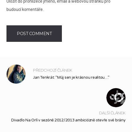
Uložit do prohlížeče jméno, email a webovou stránku pro
budoucí komentáře.
PŘEDCHOZÍ ČLÁNEK
Jan Tenkrát: “Můj sen je krásnou realitou…”
DALŠÍ ČLÁNEK
Divadlo Na Orlí v sezóně 2012/2013 ambiciózně otevře své brány