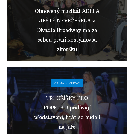
Obnovený muzikál ADÉLA
JEŠTĚ NEVEČEŘELA v
Divadle Broadway má za
sebou první kostýmovou
zkoušku
AKTUÁLNÍ ZPRÁVY
TŘI OŘÍŠKY PRO
POPELKU přidávají
představení, hrát se bude i
na jaře