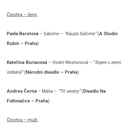
Činohra – ženy:
Pavla Beretová
– Salome –
“Kauza Salome”
(
A Studio
Rubín – Praha
)
Kateřina Burianová
– Violet Westonová – “
Srpen v zemi
indiánů”
(
Národní divadlo – Praha
)
Andrea Černá
– Máša –
“Tři sestry”
(
Divadlo Na
Fidlovačce – Praha
)
Činohra – muži: