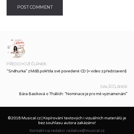
PŘEDCHOZÍ ČLÁNEK
“Sněhurka” z MdB pokřtila své povedené CD (+ video z představení)
DALŠÍ ČLÁNEK
Bára Basiková o Tháliích: “Nominace je pro mě vyznamenání”
©2018 Musical.cz | Kopírování textových i vizuálních materiálů je
bez souhlasu autora zakázáno!
Kontakt na redakci: redakce@musical.cz