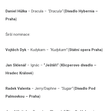
Daniel Hůlka
– Dracula –
“Dracula”
(
Divadlo Hybernia –
Praha
)
Širší nominace:
Vojtěch Dyk
– Kudykam –
“Kudykam”
(
Státní opera Praha
)
Jan Sklenář
– Ignác –
“Ještěři”
(
Klicperovo divadlo –
Hradec Králové
)
Radek Valenta
– Jerry/Daphne –
“Sugar”
(
Divadlo Pod
Palmovkou – Praha
)