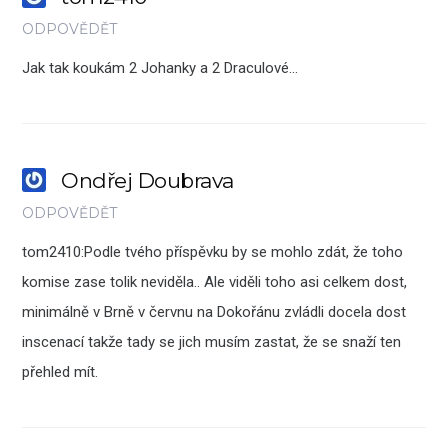
ODPOVĚDĚT
Jak tak koukám 2 Johanky a 2 Draculové…
Ondřej Doubrava
ODPOVĚDĚT
tom2410:Podle tvého příspěvku by se mohlo zdát, že toho
komise zase tolik neviděla.. Ale viděli toho asi celkem dost,
minimálně v Brně v červnu na Dokořánu zvládli docela dost
inscenací takže tady se jich musím zastat, že se snaží ten
přehled mít.