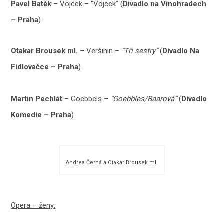
Pavel Batěk
– Vojcek – “Vojcek” (
Divadlo na Vinohradech
– Praha
)
Otakar Brousek ml.
– Veršinin –
“Tři sestry”
(
Divadlo Na
Fidlovačce – Praha
)
Martin Pechlát
– Goebbels –
“Goebbles/Baarová”
(
Divadlo
Komedie – Praha
)
Andrea Černá a Otakar Brousek ml.
Opera – ženy: