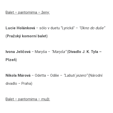
Balet – pantomima – ženy:
Lucie Holánková
– sólo v duetu “Lyrická” –
“Okno do duše”
(
Pražský komorní balet
)
Ivona Jeličová
– Maryša –
“Maryša”
(
Divadlo J. K. Tyla –
Plzeň
)
Nikola Márová
– Odetta – Odilie –
“Labutí jezero”
(Národní
divadlo – Praha)
Balet – pantomima – muži: