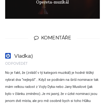
Opereta-muzikál
KOMENTÁŘE
Vlaďka:)
ODPOVĚDĚT
No je fakt, že (zvlášť v tý kategorii muzikál) je hodně těžký
vybrat dva “nejlepší”… Když se podívám na širší nominace tak
mám velkou radost z Vojty Dyka nebo Jany Musilové (jak
bylo v článku zmíněno)..Je mi jasný, že v úzké nominaci jsou
jenom dvě místa, ale pro mě osobně bych si toho Hůlku