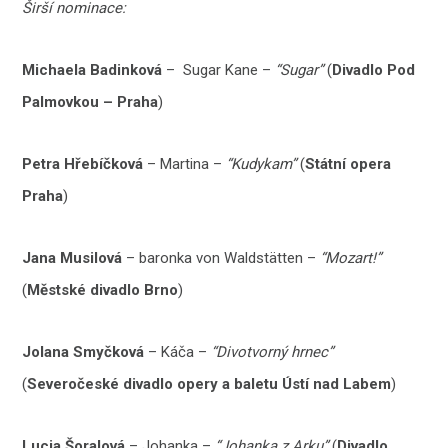
Širší nominace:
Michaela Badinková
– Sugar Kane –
“Sugar”
(
Divadlo Pod
Palmovkou – Praha
)
Petra Hřebíčková
– Martina –
“Kudykam”
(
Státní opera
Praha
)
Jana Musilová
– baronka von Waldstätten –
“Mozart!”
(
Městské divadlo Brno
)
Jolana Smyčková
– Káča –
“Divotvorný hrnec”
(
Severočeské divadlo opery a baletu Ústí nad Labem
)
Lucia Šoralová
– Johanka –
“Johanka z Arku”
(
Divadlo