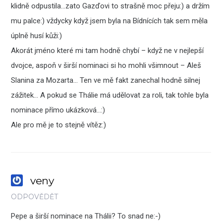
klidně odpustila…zato Gazďovi to strašně moc přeju:) a držím
mu palce:) vždycky když jsem byla na Bídnících tak sem měla
úplně husí kůži:)
Akorát jméno které mi tam hodně chybí – když ne v nejlepší
dvojce, aspoň v širší nominaci si ho mohli všimnout – Aleš
Slanina za Mozarta… Ten ve mě fakt zanechal hodně silnej
zážitek… A pokud se Thálie má udělovat za roli, tak tohle byla
nominace přímo ukázková…:)
Ale pro mě je to stejně vítěz:)
veny
ODPOVĚDĚT
Pepe a širší nominace na Thálii? To snad ne:-)