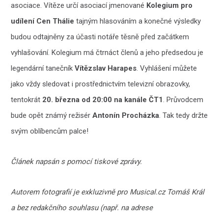
asociace. Vítěze určí asociací jmenované
Kolegium pro
udílení Cen Thálie
tajným hlasováním a konečné výsledky
budou odtajněny za účasti notáře těsně před začátkem
vyhlašování. Kolegium má čtrnáct členů a jeho předsedou je
legendární tanečník
Vítězslav Harapes
. Vyhlášení můžete
jako vždy sledovat i prostřednictvím televizní obrazovky,
tentokrát
20. března od 20:00 na kanále ČT1
. Průvodcem
bude opět známý režisér
Antonín Procházka
. Tak tedy držte
svým oblíbencům palce!
Článek napsán s pomocí tiskové zprávy.
Autorem fotografií je exkluzivně pro Musical.cz Tomáš Král
a bez redakčního souhlasu (např. na adrese