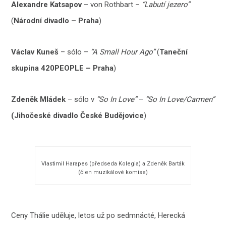
Alexandre Katsapov
– von Rothbart –
“Labutí jezero”
(
Národní divadlo – Praha
)
Václav Kuneš
– sólo –
“A Small Hour Ago”
(
Taneční
skupina 420PEOPLE – Praha
)
Zdeněk Mládek
– sólo v
“So In Love”
–
“So In Love/Carmen”
(Jihočeské divadlo České Budějovice
)
Vlastimil Harapes (předseda Kolegia) a Zdeněk Barták
(člen muzikálové komise)
Ceny Thálie uděluje, letos už po sedmnácté, Herecká