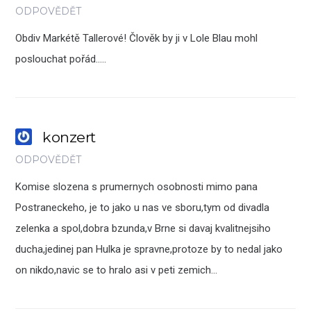
ODPOVĚDĚT
Obdiv Markétě Tallerové! Člověk by ji v Lole Blau mohl
poslouchat pořád…..
konzert
ODPOVĚDĚT
Komise slozena s prumernych osobnosti mimo pana
Postraneckeho, je to jako u nas ve sboru,tym od divadla
zelenka a spol,dobra bzunda,v Brne si davaj kvalitnejsiho
ducha,jedinej pan Hulka je spravne,protoze by to nedal jako
on nikdo,navic se to hralo asi v peti zemich…