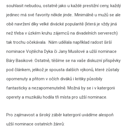
souhlasit nebudou, ostatně jako u každé prestižní ceny, každý
jedinec má své favority někde jinde.. Minimálně u mužů se ale
obě navržení díky velké divácké popularitě (která je vždy jiná
než třeba v úzkém kruhu zájemců na divadelních serverech)
tak trochu očekávala. Nám udělala například radost širší
nominace Vojtěcha Dyka či Jany Musilové a užší nominace
Báry Basikové. Ostatně, těšíme se na vaše diskuzní příspěvky
pod článkem, jelikož je spousta dalších výkonů, které zůstaly
opomenuty a přitom v očích diváků i kritiky působily
fantasticky a nezapomenutelně. Možná by se i v katergorii
operety a muzikálu hodila tři místa pro užší nominace.
Pro zajímavost a široký záběr katergorií uvádíme alespoň
užší nominace ostatních žánrů: