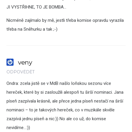
JI VYSTŘIHNE, TO JE BOMBA…
Nicméně zajímalo by mě, jestli třeba komise opravdu vyrazila
třeba na Sněhurku a tak ;-)
veny
ODPOVĚDĚT
Ondra: zcela jistě se v MdB našlo loňskou sezonu více
hereček, které by si zasloužili alespoň tu širší nominaci. Jana
píseň zazpívala krásně, ale přece jedna píseň nestačí na širší
nominaci – to je takových hereček, co v muzikále skvěle
zazpívá jednu píseň a nic:)) No ale co už, do komise
nevidíme…:))