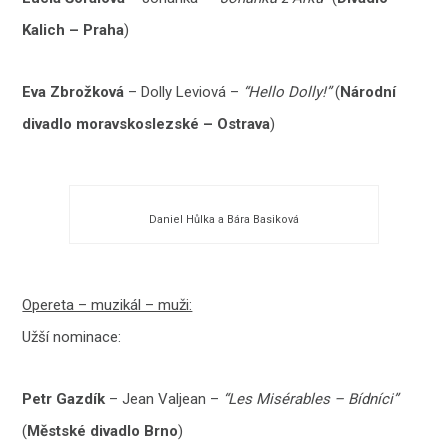
Kalich – Praha
)
Eva Zbrožková
– Dolly Leviová –
“Hello Dolly!”
(
Národní
divadlo moravskoslezské – Ostrava
)
Daniel Hůlka a Bára Basiková
Opereta – muzikál – muži:
Užší nominace:
Petr Gazdík
– Jean Valjean –
“Les Misérables – Bídníci”
(
Městské divadlo Brno
)