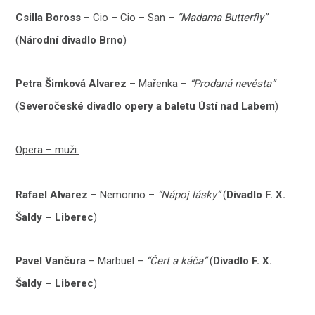
Csilla Boross
– Cio – Cio – San –
“Madama Butterfly”
(
Národní divadlo Brno
)
Petra Šimková Alvarez
– Mařenka –
“Prodaná nevěsta”
(
Severočeské divadlo opery a baletu Ústí nad Labem
)
Opera – muži:
Rafael Alvarez
– Nemorino –
“Nápoj lásky”
(
Divadlo F. X.
Šaldy – Liberec
)
Pavel Vančura
– Marbuel –
“Čert a káča”
(
Divadlo F. X.
Šaldy – Liberec
)