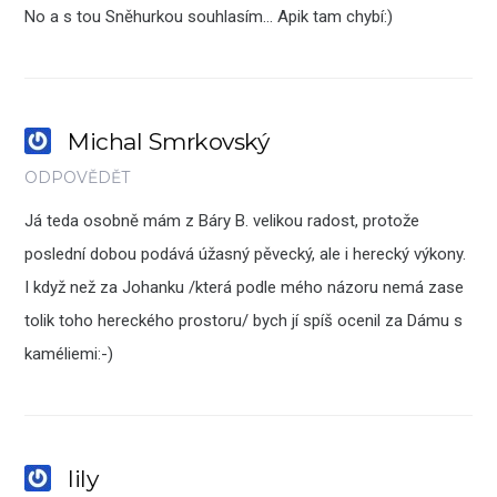
No a s tou Sněhurkou souhlasím… Apik tam chybí:)
Michal Smrkovský
ODPOVĚDĚT
Já teda osobně mám z Báry B. velikou radost, protože
poslední dobou podává úžasný pěvecký, ale i herecký výkony.
I když než za Johanku /která podle mého názoru nemá zase
tolik toho hereckého prostoru/ bych jí spíš ocenil za Dámu s
kaméliemi:-)
lily