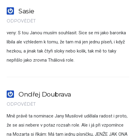
Sasie
ODPOVĚDĚT
veny: S tou Janou musím souhlasit. Sice se mi jako baronka
líbila ale vzhledem k tomu, že tam má jen jednu píseň, i když
hezkou, a jinak tak čtyři sloky nebo kolik, tak mě to taky
nepřišlo jako zrovna Tháliová role.
Ondřej Doubrava
ODPOVĚDĚT
Mně právě ta nominace Jany Musilové udělala radost i proto,
že se asi nebere v potaz rozsah role. Ale i já při vzpomínce
na Mozarta si říkám: Má tam jednu písničku, JENŽE JAK ONA