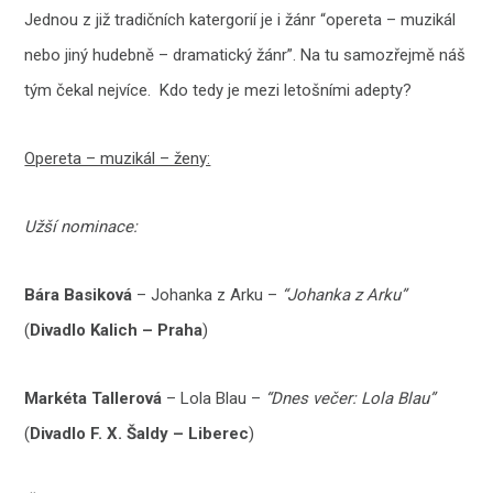
Jednou z již tradičních katergorií je i žánr “opereta – muzikál
nebo jiný hudebně – dramatický žánr”. Na tu samozřejmě náš
tým čekal nejvíce. Kdo tedy je mezi letošními adepty?
Opereta – muzikál – ženy:
Užší nominace:
Bára Basiková
– Johanka z Arku –
“Johanka z Arku”
(
Divadlo Kalich – Praha
)
Markéta Tallerová
– Lola Blau –
“Dnes večer: Lola Blau”
(
Divadlo F. X. Šaldy – Liberec
)