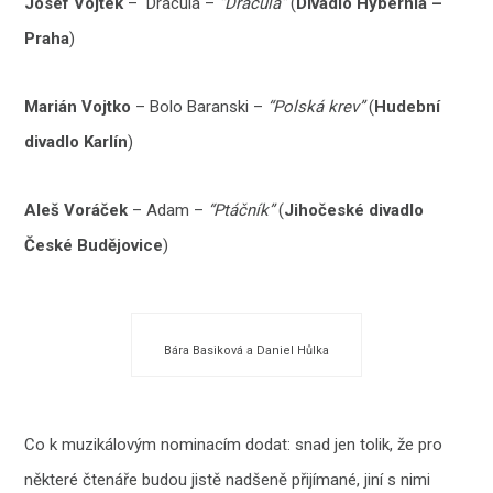
Josef Vojtek
– Dracula –
“Dracula”
(
Divadlo Hybernia –
Praha
)
Marián Vojtko
– Bolo Baranski –
“Polská krev”
(
Hudební
divadlo Karlín
)
Aleš Voráček
– Adam –
“Ptáčník”
(
Jihočeské divadlo
České Budějovice
)
Bára Basiková a Daniel Hůlka
Co k muzikálovým nominacím dodat: snad jen tolik, že pro
některé čtenáře budou jistě nadšeně přijímané, jiní s nimi