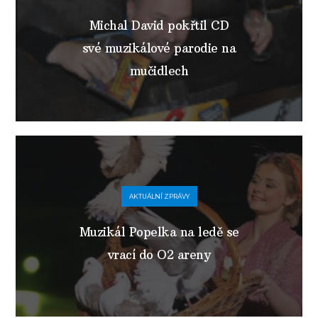
Michal David pokřtil CD
své muzikálové parodie na
mučidlech
AKTUÁLNÍ ZPRÁVY
Muzikál Popelka na ledě se
vrací do O2 areny