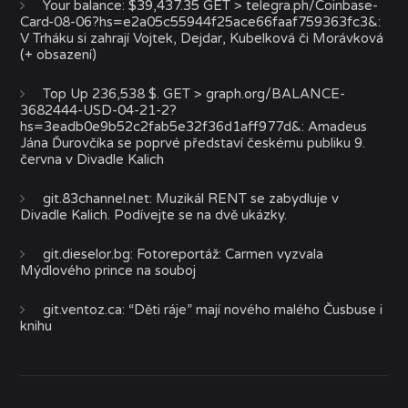
Your balance: $39,437.35 GET > telegra.ph/Coinbase-
Card-08-06?hs=e2a05c55944f25ace66faaf759363fc3&
:
V Trháku si zahrají Vojtek, Dejdar, Kubelková či Morávková
(+ obsazení)
Top Up 236,538 $. GET > graph.org/BALANCE-
3682444-USD-04-21-2?
hs=3eadb0e9b52c2fab5e32f36d1aff977d&
:
Amadeus
Jána Ďurovčíka se poprvé představí českému publiku 9.
června v Divadle Kalich
git.83channel.net
:
Muzikál RENT se zabydluje v
Divadle Kalich. Podívejte se na dvě ukázky.
git.dieselor.bg
:
Fotoreportáž: Carmen vyzvala
Mýdlového prince na souboj
git.ventoz.ca
:
“Děti ráje” mají nového malého Čusbuse i
knihu