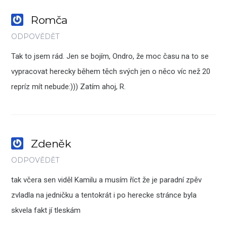
Romča
ODPOVĚDĚT
Tak to jsem rád. Jen se bojím, Ondro, že moc času na to se
vypracovat herecky během těch svých jen o něco víc než 20
repríz mít nebude:))) Zatím ahoj, R.
Zdeněk
ODPOVĚDĚT
tak včera sen viděl Kamilu a musím říct že je paradní zpěv
zvladla na jedničku a tentokrát i po herecke stránce byla
skvela fakt jí tleskám