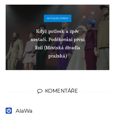
AKTUÁLNÍ ZPRÁVY
Když potlesk a zpěv
nestačí. Poděkování první
linii (Městská divadla
pražská)
KOMENTÁŘE
AlaWa