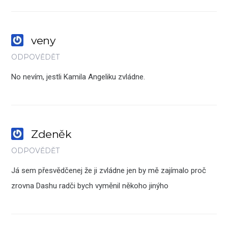
veny
ODPOVĚDĚT
No nevím, jestli Kamila Angeliku zvládne.
Zdeněk
ODPOVĚDĚT
Já sem přesvědčenej že ji zvládne jen by mě zajímalo proč
zrovna Dashu radči bych vyměnil někoho jinýho