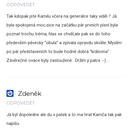
ODPOVĚDĚT
Tak kdopak jste Kamilu včera na generálce taky viděl ? Já
byla spokojená moc,sice na začátku pár prvních písní byla
poznat trochu tréma, hlas se chvěl,ale pak se do toho
především pěvecky “obula” a zpívala opravdu skvěle. Myslím
po pár představeních to bude hodně dobrá “královna” .
Závěrečné ovace byly zasloužené . Držím jí palce :-) …
Zdeněk
ODPOVĚDĚT
Já byl dopoledne ale du v patek a to ma hrat Kamča tak pak
napíšu