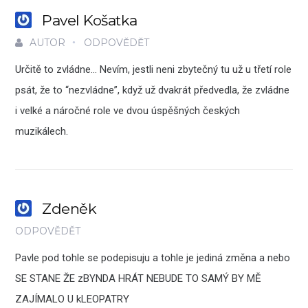
Pavel Košatka
AUTOR
ODPOVĚDĚT
Určitě to zvládne… Nevím, jestli neni zbytečný tu už u třetí role
psát, že to “nezvládne”, když už dvakrát předvedla, že zvládne
i velké a náročné role ve dvou úspěšných českých
muzikálech.
Zdeněk
ODPOVĚDĚT
Pavle pod tohle se podepisuju a tohle je jediná změna a nebo
SE STANE ŽE zBYNDA HRÁT NEBUDE TO SAMÝ BY MĚ
ZAJÍMALO U kLEOPATRY