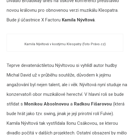
Divadlo Broadway dnes na tiskové konferenci představilo
novou královnu pro obnovenou verzi muzikálu Kleopatra.
Bude jí účastnice X Factoru
Kamila Nývltová
.
Kamila Nývltová v kostýmu Kleopatry (foto Právo.cz)
Teprve devatenáctiletou Nývltovou si vyhlídl autor hudby
Michal David už v průběhu soutěže, důvodem k jejímu
angažování byl nejen talent, ale i věk. Nývltová nyní studuje na
konzervatoři obor muzikálové herectví. V hlavní roli se bude
střídat s
Monikou Absolnovou
a
Radkou Fišarovou
(která
bude hrát jako tzv. swing, jinak je její prirotní rolí Fulvie).
Kamila Nývltová tak vystřídala Ilonu Csákovou, se kterou
divadlo počítá v dalších projektech. Ostatní obsazení by mělo