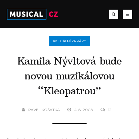
AKTUÁLNÍ ZPRÁVY
Kamila Nývltová bude
novou muzikálovou
“Kleopatrou”
PAVEL KOŠATKA
4. 8. 2008
12