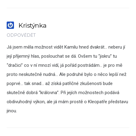
Kristýnka
ODPOVĚDĚT
Já jsem měla možnost vidět Kamilu hned dvakrát… neberu jí
její příjemný hlas, poslouchat se dá. Ovšem tu “jiskru” tu
“dračici” co v ní mnozí vidí, já pořád postrádám… je pro mě
proto neskutečně nudná… Ale podruhé bylo o něco lepší než
poprvé… tak snad… až získá patřičné zkušenosti bude
skutečně dobrá “královna”. Při jejích možnostech podává
obdivuhodný výkon, ale já mám prostě o Kleopatře představu
jinou.