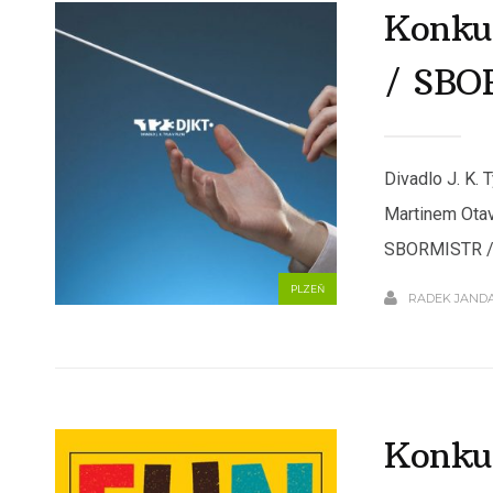
Konku
/ SBO
Divadlo J. K.
Martinem Otav
SBORMISTR /
PLZEŇ
RADEK JAND
Konkur