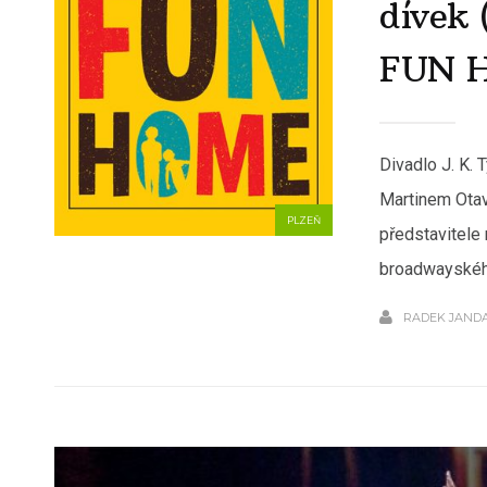
dívek 
FUN 
Divadlo J. K.
Martinem Otav
PLZEŇ
představitele
broadwayskéh
RADEK JAND