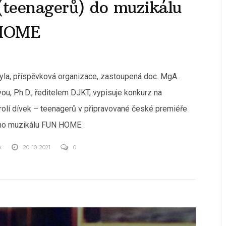
(teenagerů) do muzikálu
HOME
 Tyla, příspěvková organizace, zastoupená doc. MgA.
ou, Ph.D., ředitelem DJKT, vypisuje konkurz na
 rolí dívek – teenagerů v připravované české premiéře
o muzikálu FUN HOME.
A
20. 10. 2021
0