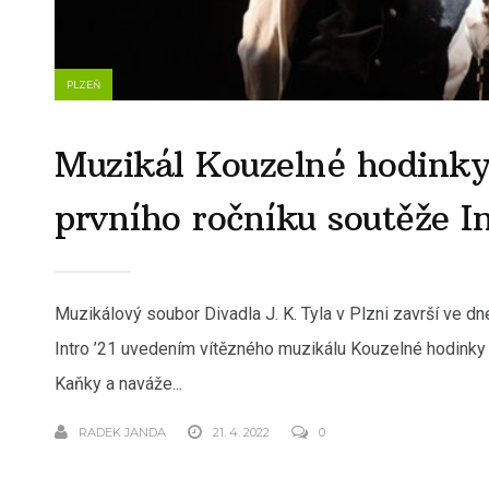
PLZEŇ
Muzikál Kouzelné hodinky
prvního ročníku soutěže In
Muzikálový soubor Divadla J. K. Tyla v Plzni završí ve d
Intro ’21 uvedením vítězného muzikálu Kouzelné hodink
Kaňky a naváže...
RADEK JANDA
21. 4. 2022
0