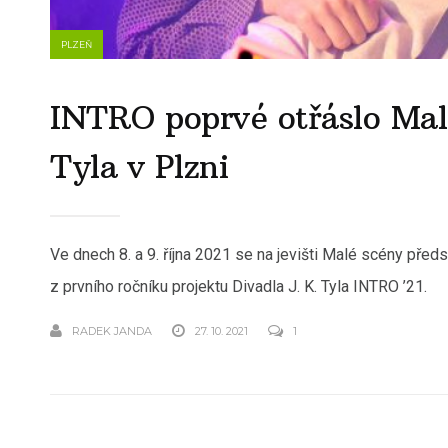
PLZEŇ
INTRO poprvé otřáslo Mal
Tyla v Plzni
Ve dnech 8. a 9. října 2021 se na jevišti Malé scény předs
z prvního ročníku projektu Divadla J. K. Tyla INTRO ’21.
RADEK JANDA
27. 10. 2021
1