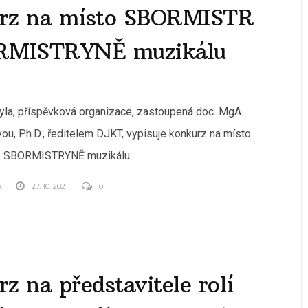
rz na místo SBORMISTR
RMISTRYNĚ muzikálu
 Tyla, příspěvková organizace, zastoupená doc. MgA.
ou, Ph.D., ředitelem DJKT, vypisuje konkurz na místo
 SBORMISTRYNĚ muzikálu.
A
27. 10. 2021
0
z na představitele rolí