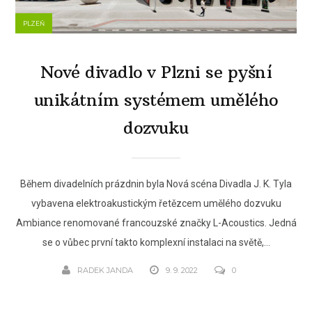
PLZEŇ
Nové divadlo v Plzni se pyšní
unikátním systémem umělého
dozvuku
Během divadelních prázdnin byla Nová scéna Divadla J. K. Tyla
vybavena elektroakustickým řetězcem umělého dozvuku
Ambiance renomované francouzské značky L-Acoustics. Jedná
se o vůbec první takto komplexní instalaci na světě,...
RADEK JANDA
9. 9. 2022
0