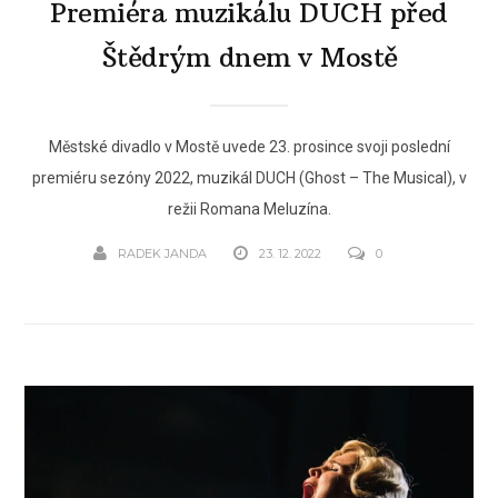
Premiéra muzikálu DUCH před
Štědrým dnem v Mostě
Městské divadlo v Mostě uvede 23. prosince svoji poslední
premiéru sezóny 2022, muzikál DUCH (Ghost – The Musical), v
režii Romana Meluzína.
RADEK JANDA
23. 12. 2022
0