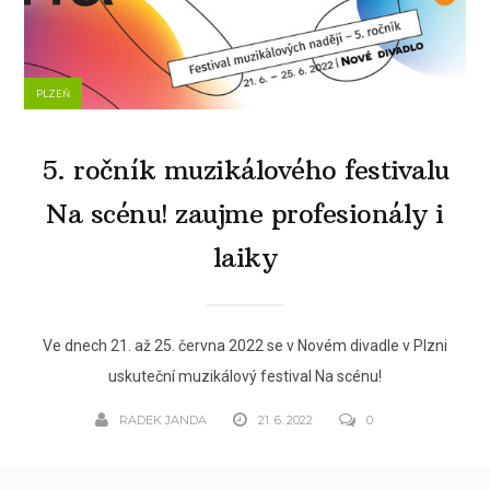
PLZEŇ
5. ročník muzikálového festivalu
Na scénu! zaujme profesionály i
laiky
Ve dnech 21. až 25. června 2022 se v Novém divadle v Plzni
uskuteční muzikálový festival Na scénu!
RADEK JANDA
21. 6. 2022
0