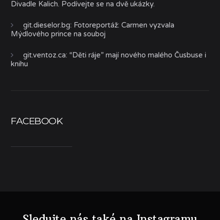
Divadle Kalich. Podívejte se na dvě ukázky.
git.dieselor.bg
:
Fotoreportáž: Carmen vyzvala
Mýdlového prince na souboj
git.ventoz.ca
:
“Děti ráje” mají nového malého Čusbuse i
knihu
FACEBOOK
Sledujte nás také na Instagramu