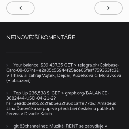
NEJNOVĚJŠÍ KOMENTÁŘE
Your balance: $39,437.35 GET > telegra.ph/Coinbase-
Card-08-06?hs=e2a05c55944f25ace66faaf759363fc3&
:
V Trháku si zahrají Vojtek, Dejdar, Kubelková či Morávková
(+ obsazení)
Top Up 236,538 $. GET > graph.org/BALANCE-
3682444-USD-04-21-2?
hs=3eadb0e9b52c2fab5e32f36d1aff977d&
:
Amadeus
Jána Ďurovčíka se poprvé představí českému publiku 9.
června v Divadle Kalich
git.83channel.net
:
Muzikál RENT se zabydluje v