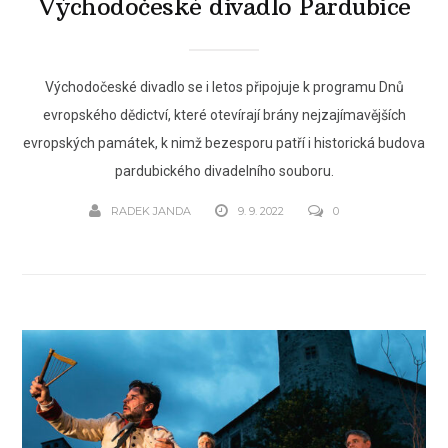
Východočeské divadlo Pardubice
Východočeské divadlo se i letos připojuje k programu Dnů
evropského dědictví, které otevírají brány nejzajímavějších
evropských památek, k nimž bezesporu patří i historická budova
pardubického divadelního souboru.
RADEK JANDA
9. 9. 2022
0