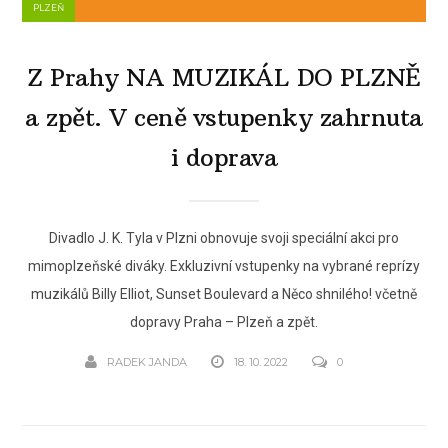
PLZEŇ
Z Prahy NA MUZIKÁL DO PLZNĚ
a zpět. V ceně vstupenky zahrnuta
i doprava
Divadlo J. K. Tyla v Plzni obnovuje svoji speciální akci pro
mimoplzeňské diváky. Exkluzivní vstupenky na vybrané reprízy
muzikálů Billy Elliot, Sunset Boulevard a Něco shnilého! včetně
dopravy Praha – Plzeň a zpět.
RADEK JANDA
18. 10. 2022
0