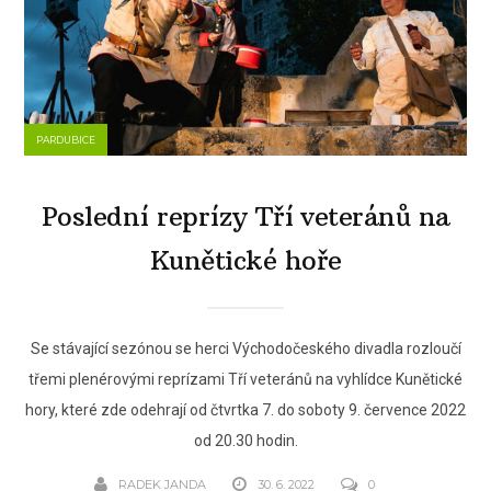
PARDUBICE
Poslední reprízy Tří veteránů na
Kunětické hoře
Se stávající sezónou se herci Východočeského divadla rozloučí
třemi plenérovými reprízami Tří veteránů na vyhlídce Kunětické
hory, které zde odehrají od čtvrtka 7. do soboty 9. července 2022
od 20.30 hodin.
RADEK JANDA
30. 6. 2022
0