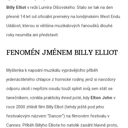
Billy Elliot
v režii Lumíra Olšovského. Stalo se tak na den
přesně 14 let od oficiální premiéry na londýnském West Endu.
Událost, kterou si většina muzikálových fanoušků dlouhé
roky neuměla ani představit.
FENOMÉN JMÉNEM BILLY ELLIOT
Myšlenka k napsání muzikálu vyprávějícího příběh
jedenáctiletého chlapce z hornické rodiny, jenž si navzdory
odporu okolí i nepřízni osudu touží splnit svůj sen stát se
tanečníkem, vznikla prakticky ihned poté, kdy
Elton John
v
roce 2000 zhlédl film Billy Elliot (tehdy ještě pod jeho
festivalovým názvem “Dancer”) na filmovém festivalu v
Cannes. Příběh Billyho Elliota ho natolik zasáhl hlavně proto,