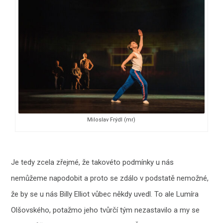
Miloslav Frýdl (mr)
Je tedy zcela zřejmé, že takovéto podmínky u nás
nemůžeme napodobit a proto se zdálo v podstatě nemožné,
že by se u nás Billy Elliot vůbec někdy uvedl. To ale Lumíra
Olšovského, potažmo jeho tvůrčí tým nezastavilo a my se