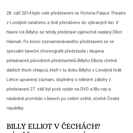
28. září 2014 bylo celé představení ve Victoria Palace Theatre
v Londýně natáčeno a živě přenášeno do vybraných kin. V
hlavní roli Billyho se tehdy představil výjimečně nadaný Elliot
Hannah. Po konci zaznamenávaného představení se ve
speciální taneční choreografii představila i skupina
pětadvaceti původních představitelů Billyho Elliota včetně
dalších třech chlapců, kteří v tu dobu Billyho v Londýně hráli.
Lehce upravený záznam, doplněný o některé záběry z
představení 27. září byl poté vydán na DVD a Blu-ray a
následně promítán v kinech po celém světě, včetně České
republiky.
BILLY ELLIOT V ČECHÁCH?