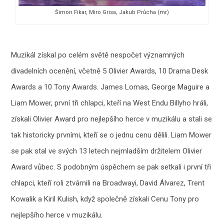
Šimon Fikar, Miro Grisa, Jakub Průcha (mr)
Muzikál získal po celém světě nespočet významných
divadelních ocenění, včetně 5 Olivier Awards, 10 Drama Desk
Awards a 10 Tony Awards. James Lomas, George Maguire a
Liam Mower, první tři chlapci, kteří na West Endu Billyho hráli,
získali Olivier Award pro nejlepšího herce v muzikálu a stali se
tak historicky prvními, kteří se o jednu cenu dělili. Liam Mower
se pak stal ve svých 13 letech nejmladším držitelem Olivier
Award vůbec. S podobným úspěchem se pak setkali i první tři
chlapci, kteří roli ztvárnili na Broadwayi, David Álvarez, Trent
Kowalik a Kiril Kulish, když společně získali Cenu Tony pro
nejlepšího herce v muzikálu.