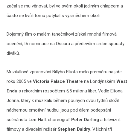
začal se mu věnovat, byl ve svém okolí jediným chlapcem a
často se kvůli tomu potýkal s výsměchem okolí.
Dojemný film o malém tanečníkovi získal mnohá filmová
ocenění, tři nominace na Oscara a především srdce spousty
diváků.
Muzikálové zpracování Billyho Elliota mělo premiéru na jaře
roku 2005 ve
Victoria Palace Theatre
na Londýnském
West
Endu
s rekordním rozpočtem 5,5 milionu liber. Vedle Eltona
Johna, který k muzikálu během pouhých dvou týdnů složil
nádhernou emotivní hudbu, jsou pod dílem podepsáni
scénárista
Lee Hall
, choreograf
Peter Darling
a televizní,
filmový a divadelní režisér
Stephen Daldry
. Všichni tři