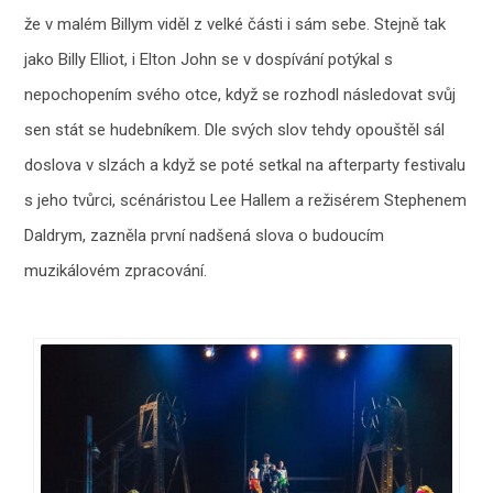
že v malém Billym viděl z velké části i sám sebe. Stejně tak
jako Billy Elliot, i Elton John se v dospívání potýkal s
nepochopením svého otce, když se rozhodl následovat svůj
sen stát se hudebníkem. Dle svých slov tehdy opouštěl sál
doslova v slzách a když se poté setkal na afterparty festivalu
s jeho tvůrci, scénáristou Lee Hallem a režisérem Stephenem
Daldrym, zazněla první nadšená slova o budoucím
muzikálovém zpracování.