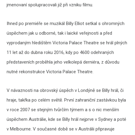
jmenovaní spolupracovali již při vzniku filmu.
Ihned po premiéře se muzikál Billy Elliot setkal s ohromných
úspěchem jak u odborné, tak i laické veřejnosti a před
vyprodaným hledištěm Victoria Palace Theatre se hrál plných
11 let až do dubna roku 2016, kdy po 4600 odehraných
představeních proběhla jeho velkolepá derniéra, z důvodu
nutné rekonstrukce Victoria Palace Theatre.
V návaznosti na obrovský úspěch v Londýně se Billy hrál, či
hraje, takřka po celém světě. První zahraniční zastávkou byla
v roce 2007 se stejným tvůrčím týmem a s o nic menším
úspěchem Austrálie, kde se Billy hrál nejprve v Sydney a poté
v Melbourne. V současné době se v Austrálii připravuje