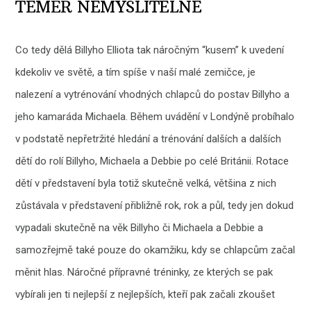
TÉMĚŘ NEMYSLITELNÉ
Co tedy dělá Billyho Elliota tak náročným “kusem” k uvedení
kdekoliv ve světě, a tím spíše v naší malé zemičce, je
nalezení a vytrénování vhodných chlapců do postav Billyho a
jeho kamaráda Michaela. Během uvádění v Londýně probíhalo
v podstatě nepřetržité hledání a trénování dalších a dalších
dětí do rolí Billyho, Michaela a Debbie po celé Británii. Rotace
dětí v představení byla totiž skutečně velká, většina z nich
zůstávala v představení přibližně rok, rok a půl, tedy jen dokud
vypadali skutečně na věk Billyho či Michaela a Debbie a
samozřejmě také pouze do okamžiku, kdy se chlapcům začal
měnit hlas. Náročné přípravné tréninky, ze kterých se pak
vybírali jen ti nejlepší z nejlepších, kteří pak začali zkoušet