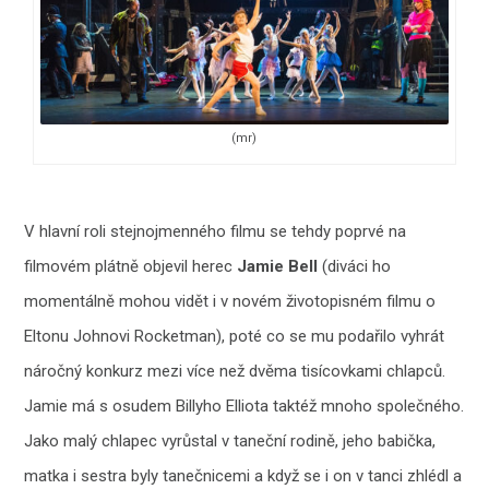
(mr)
V hlavní roli stejnojmenného filmu se tehdy poprvé na
filmovém plátně objevil herec
Jamie Bell
(diváci ho
momentálně mohou vidět i v novém životopisném filmu o
Eltonu Johnovi Rocketman), poté co se mu podařilo vyhrát
náročný konkurz mezi více než dvěma tisícovkami chlapců.
Jamie má s osudem Billyho Elliota taktéž mnoho společného.
Jako malý chlapec vyrůstal v taneční rodině, jeho babička,
matka i sestra byly tanečnicemi a když se i on v tanci zhlédl a