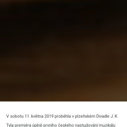
V sobotu 11. května 2019 proběhla v plzeňském Divadle J. K.
Tyla premiéra úplně prvního českého nastudování muzikálu