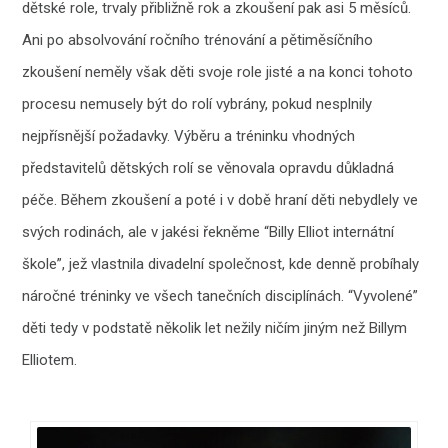
dětské role, trvaly přibližně rok a zkoušení pak asi 5 měsíců.
Ani po absolvování ročního trénování a pětiměsíčního
zkoušení neměly však děti svoje role jisté a na konci tohoto
procesu nemusely být do rolí vybrány, pokud nesplnily
nejpřísnější požadavky. Výběru a tréninku vhodných
představitelů dětských rolí se věnovala opravdu důkladná
péče. Během zkoušení a poté i v době hraní děti nebydlely ve
svých rodinách, ale v jakési řekněme “Billy Elliot internátní
škole”, jež vlastnila divadelní společnost, kde denně probíhaly
náročné tréninky ve všech tanečních disciplínách. “Vyvolené”
děti tedy v podstatě několik let nežily ničím jiným než Billym
Elliotem.