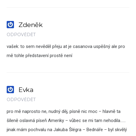
Zdeněk
ODPOVĚDĚT
vašek: to sem nevěděl přeju at je casanova uspěšný ale pro
mě tohle představení prostě není
Evka
ODPOVĚDĚT
pro mě naprosto ne, nudný děj, písně nic moc – hlavně ta
šíleně oslavná píseň Ameriky – vůbec se mi tam nehodila……
jinak mám pochvalu na Jakuba Šlégra – Bednáře – byl skvělý