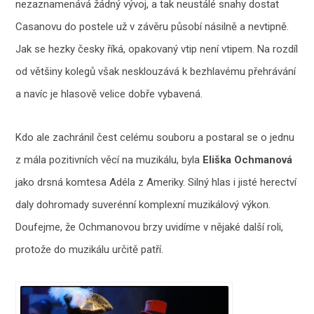
nezaznamenává žádný vývoj, a tak neustálé snahy dostat
Casanovu do postele už v závěru působí násilně a nevtipně.
Jak se hezky česky říká, opakovaný vtip není vtipem. Na rozdíl
od většiny kolegů však nesklouzává k bezhlavému přehrávání
a navíc je hlasově velice dobře vybavená.
Kdo ale zachránil čest celému souboru a postaral se o jednu
z mála pozitivních věcí na muzikálu, byla
Eliška Ochmanová
jako drsná komtesa Adéla z Ameriky. Silný hlas i jisté herectví
daly dohromady suverénní komplexní muzikálový výkon.
Doufejme, že Ochmanovou brzy uvidíme v nějaké další roli,
protože do muzikálu určitě patří.