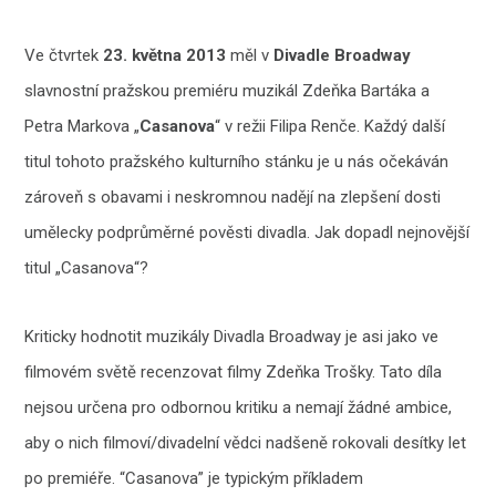
Ve čtvrtek
23. května 2013
měl v
Divadle Broadway
slavnostní pražskou premiéru muzikál Zdeňka Bartáka a
Petra Markova „
Casanova
“ v režii Filipa Renče. Každý další
titul tohoto pražského kulturního stánku je u nás očekáván
zároveň s obavami i neskromnou nadějí na zlepšení dosti
umělecky podprůměrné pověsti divadla. Jak dopadl nejnovější
titul „Casanova“?
Kriticky hodnotit muzikály Divadla Broadway je asi jako ve
filmovém světě recenzovat filmy Zdeňka Trošky. Tato díla
nejsou určena pro odbornou kritiku a nemají žádné ambice,
aby o nich filmoví/divadelní vědci nadšeně rokovali desítky let
po premiéře. “Casanova” je typickým příkladem