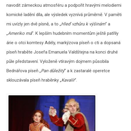
navodit zámeckou atmosféru a podpořit hravými melodiemi
komické ladění díla, ale výsledek vyznívá průměrně. V paměti
mi uvízly jen dvě písně, a to „
Hleď vzhůru k výšinám
“ a
„
Ameriko má
“. K lepším hudebním momentům ještě patřily
árie o otci komtesy Adély, markýzova píseň o cti a dopsaná
píseň hraběte Josefa Emanuela Valdštejna na konci druhé
půle představení. Vyloženě vtíravým dojmem působila
Bednářova píseň „
Pan důležitý
“ a k zastaralé operetce
sklouzávala píseň hraběnky „
Kavalír
“.