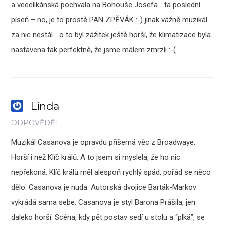
a veeelikánská pochvala na Bohouše Josefa… ta poslední
píseň – no, je to prostě PAN ZPĚVÁK :-) jinak vážně muzikál
za nic nestál… o to byl zážitek ještě horší, že klimatizace byla
nastavena tak perfektně, že jsme málem zmrzli :-(
Linda
ODPOVĚDĚT
Muzikál Casanova je opravdu příšerná věc z Broadwaye.
Horší i než Klíč králů. A to jsem si myslela, že ho nic
nepřekoná. Klíč králů měl alespoň rychlý spád, pořád se něco
dělo. Casanova je nuda. Autorská dvojice Barták-Markov
vykrádá sama sebe. Casanova je styl Barona Prášila, jen
daleko horší. Scéna, kdy pět postav sedí u stolu a “plká”, se