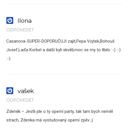
Ilona
ODPOVĚDĚT
Casanova-SUPER-DOPORUČUJI zajít,Pepa Vojtek,Bohouš
Josef,Laďa Korbel a další byli skvělí,moc se my to líbilo :-) :-)
:-)
vašek
ODPOVĚDĚT
Zdeněk – Jestli jde o ty operní party, tak tam bych neměl
strach, Zdenka má vystudovaný operní zpěv ;)