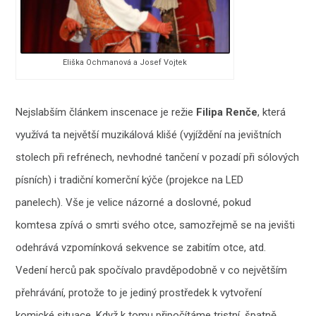
Eliška Ochmanová a Josef Vojtek
Nejslabším článkem inscenace je režie
Filipa Renče
, která
využívá ta největší muzikálová klišé (vyjíždění na jevištních
stolech při refrénech, nevhodné tančení v pozadí při sólových
písních) i tradiční komerční kýče (projekce na LED
panelech). Vše je velice názorné a doslovné, pokud
komtesa zpívá o smrti svého otce, samozřejmě se na jevišti
odehrává vzpomínková sekvence se zabitím otce, atd.
Vedení herců pak spočívalo pravděpodobně v co největším
přehrávání, protože to je jediný prostředek k vytvoření
komické situace. Když k tomu připočítáme tristní, špatně