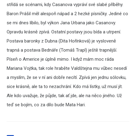
střídá se scénami, kdy Casanova vypráví své slabé příběhy.
Baron Prášil měl alespoň nápad a 2 hezké písničky. Jediné co
se mi dnes líbilo, byl výkon Jana Urbana jako Casanovy.
Opravdu krásně zpívá. Ostatní postavy jsou bída a utrpení.
Postava baronky z Dubna (Dita Hořínková) je vysloveně
trapná a postava Bednáře (Tomáš Trapl) ještě trapnější.
Píseň o Americe je úplně mimo. I když mám moc ráda
Mariana Vojtka, tak role hraběte Valdštejna mu vůbec nesedí
a myslím, že se v ní ani dobře necítí. Zpívá jen jednu sólovku,
sice krásně, ale ta to nezachrání. Kdo má lístky, už musí jít.
Ale kdo uvažuje, že půjde, tak ať jde, ale na něco jiného. Už
teď se bojím, co za dílo bude Mata Hari.