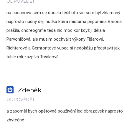
ODPOVĚDĚT
na casanovu sem se docela těšil oto víc sem byl zklamaný
naprosto nudný děj, hudka která místama připomíná Barona
prášila, choreografie teda nic moc kor když ji dělala
Parvoničová, ale musim pochválit výkony Fišarové,
Richterové a Gemrontové vubec si nedokážu představit jak
tuhle roli zazpívá Trvalcová
Zdeněk
ODPOVĚDĚT
a zapoměl bych opětovné používání led obrazovek naprosto
zbytečné