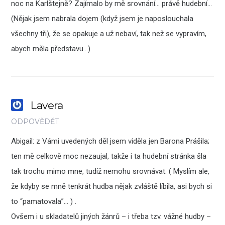
noc na Karlštejně? Zajímalo by mě srovnání… právě hudební…
(Nějak jsem nabrala dojem (když jsem je naposlouchala
všechny tři), že se opakuje a už nebaví, tak než se vypravím,
abych měla představu…)
Lavera
ODPOVĚDĚT
Abigail: z Vámi uvedených děl jsem viděla jen Barona Prášila;
ten mě celkově moc nezaujal, takže i ta hudební stránka šla
tak trochu mimo mne, tudíž nemohu srovnávat. ( Myslím ale,
že kdyby se mně tenkrát hudba nějak zvláště líbila, asi bych si
to “pamatovala”… ) .
Ovšem i u skladatelů jiných žánrů – i třeba tzv. vážné hudby –