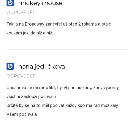
mickey mouse
ODPOVĚDĚT
Tak já na Broadway zanevřel už před 2 rokama a stále
koukám jak jde níž a níž.
hana jedličkova
ODPOVĚDĚT
Casanova se mi moc libil, byl vtipně udělaný, zpěv výborný,
všichni zaslouží pochvalu.
Určitě by se na to měl podívat každý kdo má rád muzikaly.
Všem pochvala