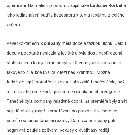
operní árií. Na malém prostoru zaujal také
Ladislav Korbel
a
jeho jediná píseň patřila bezesporu k tomu lepšímu z celého
večera.
Pěvecko-taneční
company
měla docela těžkou úlohu. Celou
dobu v podstatě neslezla z jeviště a byla dosti nepřirozeně
stále nucena k nějakému pohybu. Obecně jsem zastáncem
takového díla, kde kvalita vítězí nad kvantitou. Možná
tedy bylo lepší soustředit se na 3-4 skvělá taneční čísla, než
mít u každé písně zcela průměrné okoukané choreografie.
Tanečně byla company relativně dobrá, na premiéře byly znát
nejisté chvilky (např. zamotávání do provázků v jedné ze
scén) i občasné taneční rezervy. Dámská company pak
negativně zaujala zpěvem, pokusy o dvojhlasy raději