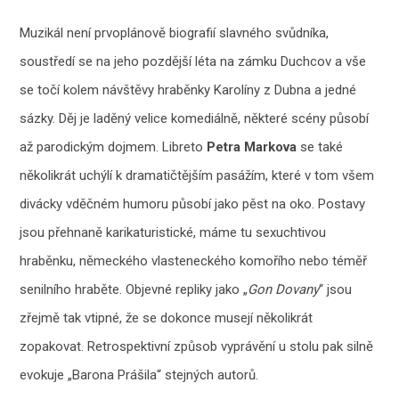
Muzikál není prvoplánově biografií slavného svůdníka,
soustředí se na jeho pozdější léta na zámku Duchcov a vše
se točí kolem návštěvy hraběnky Karolíny z Dubna a jedné
sázky. Děj je laděný velice komediálně, některé scény působí
až parodickým dojmem. Libreto
Petra Markova
se také
několikrát uchýlí k dramatičtějším pasážím, které v tom všem
divácky vděčném humoru působí jako pěst na oko. Postavy
jsou přehnaně karikaturistické, máme tu sexuchtivou
hraběnku, německého vlasteneckého komořího nebo téměř
senilního hraběte. Objevné repliky jako „
Gon Dovany
“ jsou
zřejmě tak vtipné, že se dokonce musejí několikrát
zopakovat. Retrospektivní způsob vyprávění u stolu pak silně
evokuje „Barona Prášila“ stejných autorů.