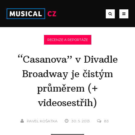
RECENZE A REPORTÁŽE
“Casanova” v Divadle
Broadway je čistým
průměrem (+
videosestřih)
PAVEL KOŠATKA
30. 5. 2013
83