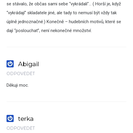
se stávalo, že občas sami sebe “vykrádali”… ( Horší je, když
“vykrádají” skladatele jiné, ale tady to nemusí být vždy tak
úplně jednoznačné.) Konečně – hudebních motivů, které se
dají “poslouchat”, není nekonečné množství.
Abigail
ODPOVĚDĚT
Děkuji moc.
terka
ODPOVĚDĚT