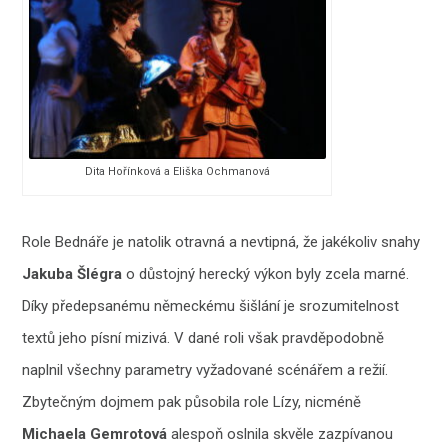
Dita Hořínková a Eliška Ochmanová
Role Bednáře je natolik otravná a nevtipná, že jakékoliv snahy
Jakuba Šlégra
o důstojný herecký výkon byly zcela marné.
Díky předepsanému německému šišlání je srozumitelnost
textů jeho písní mizivá. V dané roli však pravděpodobně
naplnil všechny parametry vyžadované scénářem a režií.
Zbytečným dojmem pak působila role Lízy, nicméně
Michaela Gemrotová
alespoň oslnila skvěle zazpívanou