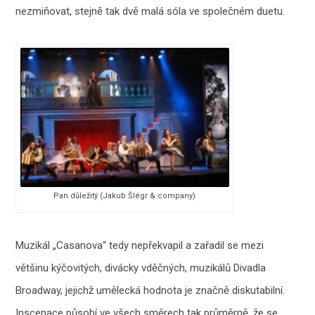
nezmiňovat, stejně tak dvě malá sóla ve společném duetu.
Pan důležitý (Jakub Šlégr & company)
Muzikál „Casanova“ tedy nepřekvapil a zařadil se mezi
většinu kýčovitých, divácky vděčných, muzikálů Divadla
Broadway, jejichž umělecká hodnota je značně diskutabilní.
Inscenace působí ve všech směrech tak průměrně, že se