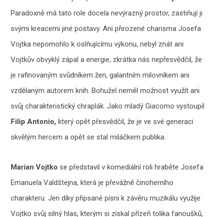
Paradoxně má tato role docela nevýrazný prostor, zastiňují ji
svými kreacemi jiné postavy. Ani přirozené charisma Josefa
Vojtka nepomohlo k oslňujícímu výkonu, nebyl znát ani
Vojtkův obvyklý zápal a energie, zkrátka nás nepřesvědčil, že
je rafinovaným svůdníkem žen, galantním milovníkem ani
vzdělaným autorem knih. Bohužel neměl možnost využít ani
svůj charakteristický chraplák. Jako mladý Giacomo vystoupil
Filip Antonio,
který opět přesvědčil, že je ve své generaci
skvělým hercem a opět se stal miláčkem publika.
Marian Vojtko
se představil v komediální roli hraběte Josefa
Emanuela Valdštejna, která je převážně činoherního
charakteru. Jen díky připsané písni k závěru muzikálu využije
Vojtko svůj silný hlas, kterým si získal přízeň tolika fanoušků,