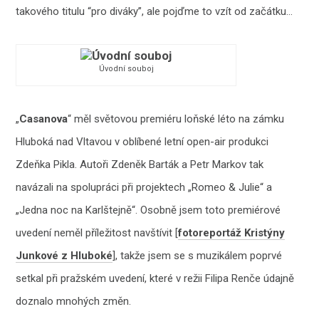
takového titulu “pro diváky”, ale pojďme to vzít od začátku…
Úvodní souboj
„
Casanova
“ měl světovou premiéru loňské léto na zámku
Hluboká nad Vltavou v oblíbené letní open-air produkci
Zdeňka Pikla. Autoři Zdeněk Barták a Petr Markov tak
navázali na spolupráci při projektech „Romeo & Julie“ a
„Jedna noc na Karlštejně“. Osobně jsem toto premiérové
uvedení neměl příležitost navštívit [
fotoreportáž Kristýny
Junkové z Hluboké
], takže jsem se s muzikálem poprvé
setkal při pražském uvedení, které v režii Filipa Renče údajně
doznalo mnohých změn.