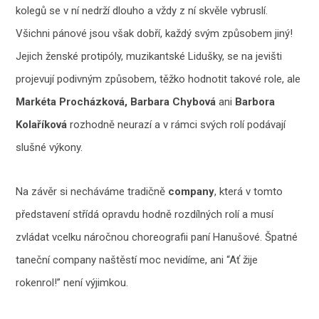
kolegů se v ní nedrží dlouho a vždy z ní skvěle vybruslí.
Všichni pánové jsou však dobří, každý svým způsobem jiný!
Jejich ženské protipóly, muzikantské Lidušky, se na jevišti
projevují podivným způsobem, těžko hodnotit takové role, ale
Markéta Procházková, Barbara Chybová
ani
Barbora
Kolaříková
rozhodně neurazí a v rámci svých rolí podávají
slušné výkony.
Na závěr si necháváme tradičně
company
, která v tomto
představení střídá opravdu hodně rozdílných rolí a musí
zvládat vcelku náročnou choreografii paní Hanušové. Špatné
taneční company naštěstí moc nevidíme, ani “Ať žije
rokenrol!” není výjimkou.