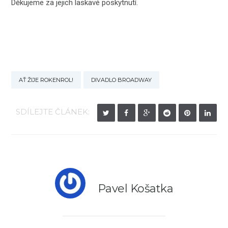
Děkujeme za jejich laskavé poskytnutí.
AŤ ŽIJE ROKENROL!
DIVADLO BROADWAY
SDÍLEJTE ČLÁNEK:
Pavel Košatka