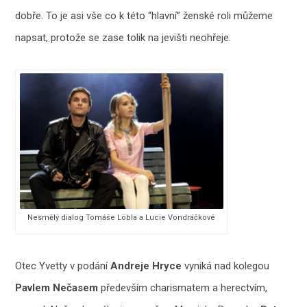
dobře. To je asi vše co k této “hlavní” ženské roli můžeme
napsat, protože se zase tolik na jevišti neohřeje.
Nesmělý dialog Tomáše Löbla a Lucie Vondráčkové
Otec Yvetty v podání
Andreje Hryce
vyniká nad kolegou
Pavlem Nečasem
především charismatem a herectvím,