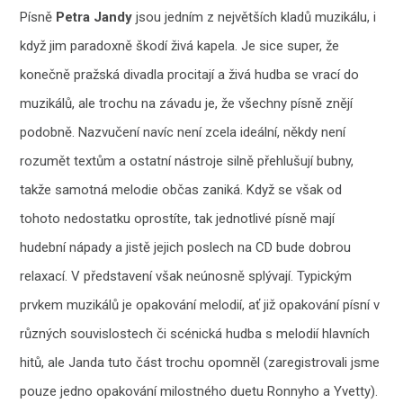
Písně
Petra Jandy
jsou jedním z největších kladů muzikálu, i
když jim paradoxně škodí živá kapela. Je sice super, že
konečně pražská divadla procitají a živá hudba se vrací do
muzikálů, ale trochu na závadu je, že všechny písně znějí
podobně. Nazvučení navíc není zcela ideální, někdy není
rozumět textům a ostatní nástroje silně přehlušují bubny,
takže samotná melodie občas zaniká. Když se však od
tohoto nedostatku oprostíte, tak jednotlivé písně mají
hudební nápady a jistě jejich poslech na CD bude dobrou
relaxací. V představení však neúnosně splývají. Typickým
prvkem muzikálů je opakování melodií, ať již opakování písní v
různých souvislostech či scénická hudba s melodií hlavních
hitů, ale Janda tuto část trochu opomněl (zaregistrovali jsme
pouze jedno opakování milostného duetu Ronnyho a Yvetty).