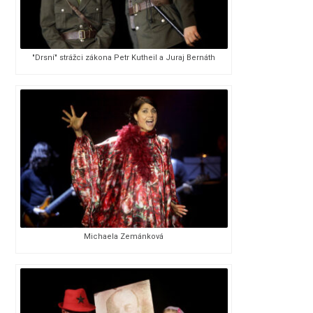
"Drsní" strážci zákona Petr Kutheil a Juraj Bernáth
Michaela Zemánková