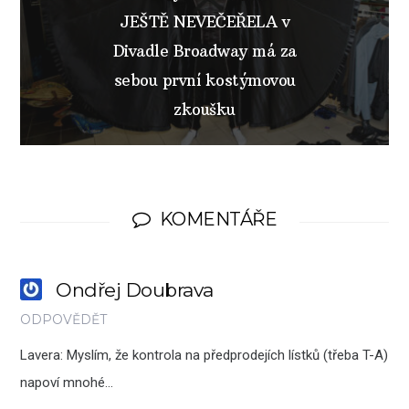
JEŠTĚ NEVEČEŘELA v
Divadle Broadway má za
sebou první kostýmovou
zkoušku
KOMENTÁŘE
Ondřej Doubrava
ODPOVĚDĚT
Lavera: Myslím, že kontrola na předprodejích lístků (třeba T-A)
napoví mnohé…