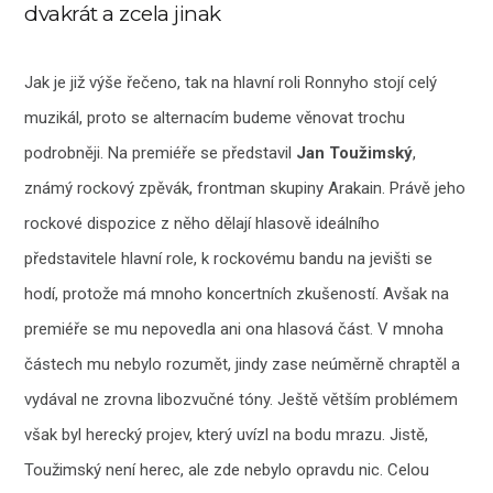
dvakrát a zcela jinak
Jak je již výše řečeno, tak na hlavní roli Ronnyho stojí celý
muzikál, proto se alternacím budeme věnovat trochu
podrobněji. Na premiéře se představil
Jan Toužimský
,
známý rockový zpěvák, frontman skupiny Arakain. Právě jeho
rockové dispozice z něho dělají hlasově ideálního
představitele hlavní role, k rockovému bandu na jevišti se
hodí, protože má mnoho koncertních zkušeností. Avšak na
premiéře se mu nepovedla ani ona hlasová část. V mnoha
částech mu nebylo rozumět, jindy zase neúměrně chraptěl a
vydával ne zrovna libozvučné tóny. Ještě větším problémem
však byl herecký projev, který uvízl na bodu mrazu. Jistě,
Toužimský není herec, ale zde nebylo opravdu nic. Celou