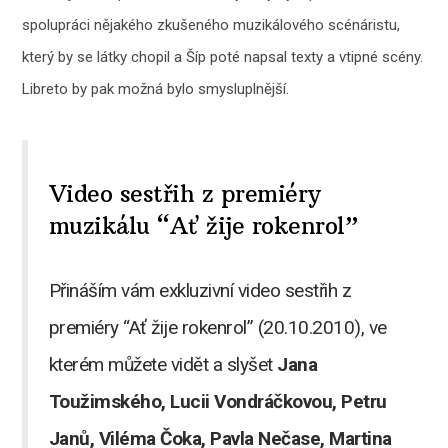
spolupráci nějakého zkušeného muzikálového scénáristu,
který by se látky chopil a Šíp poté napsal texty a vtipné scény.
Libreto by pak možná bylo smysluplnější.
Video sestřih z premiéry
muzikálu “Ať žije rokenrol”
Přináším vám exkluzivní video sestřih z
premiéry “Ať žije rokenrol” (20.10.2010), ve
kterém můžete vidět a slyšet
Jana
Toužimského, Lucii Vondráčkovou, Petru
Janů, Viléma Čoka, Pavla Nečase, Martina