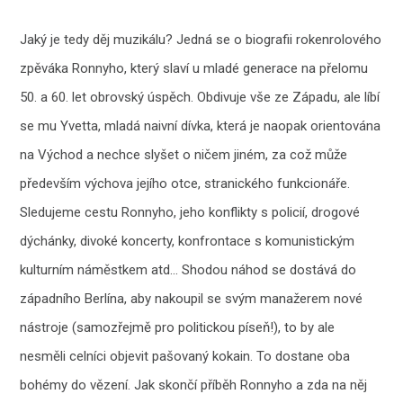
Jaký je tedy děj muzikálu? Jedná se o biografii rokenrolového
zpěváka Ronnyho, který slaví u mladé generace na přelomu
50. a 60. let obrovský úspěch. Obdivuje vše ze Západu, ale líbí
se mu Yvetta, mladá naivní dívka, která je naopak orientována
na Východ a nechce slyšet o ničem jiném, za což může
především výchova jejího otce, stranického funkcionáře.
Sledujeme cestu Ronnyho, jeho konflikty s policií, drogové
dýchánky, divoké koncerty, konfrontace s komunistickým
kulturním náměstkem atd… Shodou náhod se dostává do
západního Berlína, aby nakoupil se svým manažerem nové
nástroje (samozřejmě pro politickou píseň!), to by ale
nesměli celníci objevit pašovaný kokain. To dostane oba
bohémy do vězení. Jak skončí příběh Ronnyho a zda na něj