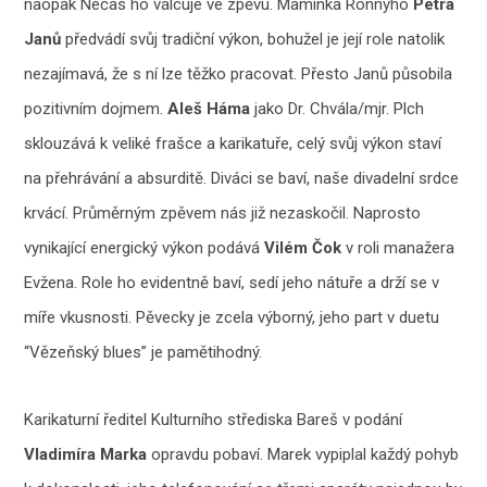
naopak Nečas ho válcuje ve zpěvu. Maminka Ronnyho
Petra
Janů
předvádí svůj tradiční výkon, bohužel je její role natolik
nezajímavá, že s ní lze těžko pracovat. Přesto Janů působila
pozitivním dojmem.
Aleš Háma
jako Dr. Chvála/mjr. Plch
sklouzává k veliké frašce a karikatuře, celý svůj výkon staví
na přehrávání a absurditě. Diváci se baví, naše divadelní srdce
krvácí. Průměrným zpěvem nás již nezaskočil. Naprosto
vynikající energický výkon podává
Vilém Čok
v roli manažera
Evžena. Role ho evidentně baví, sedí jeho nátuře a drží se v
míře vkusnosti. Pěvecky je zcela výborný, jeho part v duetu
“Vězeňský blues” je pamětihodný.
Karikaturní ředitel Kulturního střediska Bareš v podání
Vladimíra Marka
opravdu pobaví. Marek vypiplal každý pohyb