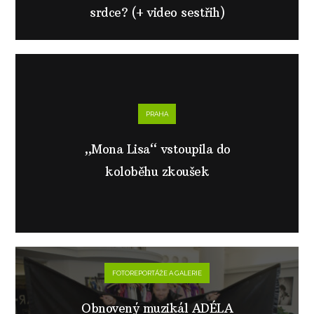
srdce? (+ video sestřih)
PRAHA
„Mona Lisa“ vstoupila do
koloběhu zkoušek
FOTOREPORTÁŽE A GALERIE
Obnovený muzikál ADÉLA