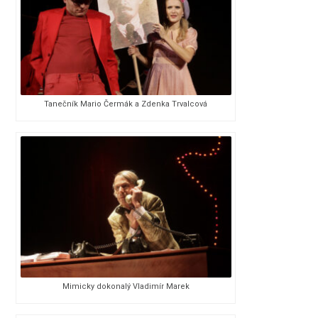
Tanečník Mario Čermák a Zdenka Trvalcová
Mimicky dokonalý Vladimír Marek