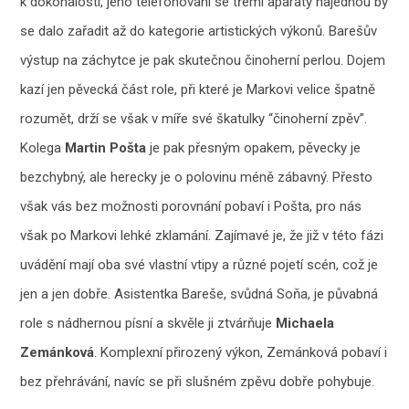
k dokonalosti, jeho telefonování se třemi aparáty najednou by
se dalo zařadit až do kategorie artistických výkonů. Barešův
výstup na záchytce je pak skutečnou činoherní perlou. Dojem
kazí jen pěvecká část role, při které je Markovi velice špatně
rozumět, drží se však v míře své škatulky “činoherní zpěv”.
Kolega
Martin Pošta
je pak přesným opakem, pěvecky je
bezchybný, ale herecky je o polovinu méně zábavný. Přesto
však vás bez možnosti porovnání pobaví i Pošta, pro nás
však po Markovi lehké zklamání. Zajímavé je, že již v této fázi
uvádění mají oba své vlastní vtipy a různé pojetí scén, což je
jen a jen dobře. Asistentka Bareše, svůdná Soňa, je půvabná
role s nádhernou písní a skvěle ji ztvárňuje
Michaela
Zemánková
. Komplexní přirozený výkon, Zemánková pobaví i
bez přehrávání, navíc se při slušném zpěvu dobře pohybuje.