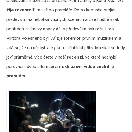
Očekávaná muzikálová prvotina Petra Jandy a Karla Šípa “
Ať
žije rokenrol
!” má již po premiéře. Retro komedie stojící
především na několika vtipných scénách a živé hudbě však
postrádá zajímavý nosný děj a především pak režii. I pro
Viktora Polesného byl “Ať žije rokenrol” prvním muzikálem a
zdá se, že na něj byl velký komerční titul příliš. Muzikál se tedy
jeví průměrně, více čtete v naší
recenzi
, ve které nechybí
porovnání dvou alternací ani
exkluzivní video sestřih z
premiéry
.