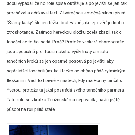
dobu vypadal, že ho role spíše obtěžuje a po jevišti se jen tak
procházel a odříkával text. Závěrečnou emočně silnou píseň
“Šrámy lásky” šlo jen těžko brát vážně jako zpověď jednoho
ztroskotance. Zatímco hereckou složku zcela zkazil, tak o
taneční se to říci nedá. Proč? Protože veškeré choreografie
jsou speciálně pro Toužimského vyškrtnuty a místo
tanečních kroků se jen opatrně posouvá po jevišti, aby
nepřekážel tanečníkům, ke kterým se občas přidá rytmickým
tleskáním. Vadí to hlavně v místech, kdy má Ronny tančit s
Yvetou, protože ta jaksi postrádá svého tanečního partnera.
Tato role se zkrátka Toužimskému nepovedla, navíc ještě
působí na roli příliš staře.