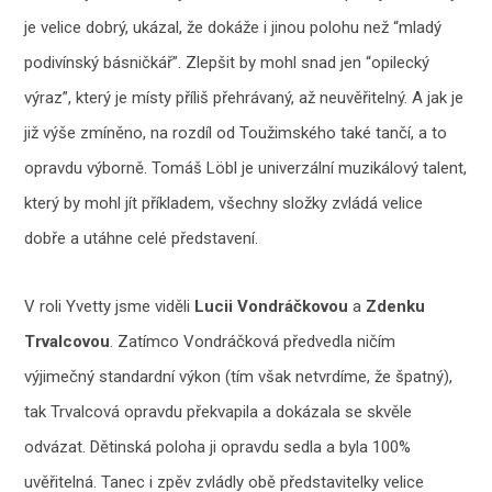
je velice dobrý, ukázal, že dokáže i jinou polohu než “mladý
podivínský básničkář”. Zlepšit by mohl snad jen “opilecký
výraz”, který je místy příliš přehrávaný, až neuvěřitelný. A jak je
již výše zmíněno, na rozdíl od Toužimského také tančí, a to
opravdu výborně. Tomáš Löbl je univerzální muzikálový talent,
který by mohl jít příkladem, všechny složky zvládá velice
dobře a utáhne celé představení.
V roli Yvetty jsme viděli
Lucii Vondráčkovou
a
Zdenku
Trvalcovou
. Zatímco Vondráčková předvedla ničím
výjimečný standardní výkon (tím však netvrdíme, že špatný),
tak Trvalcová opravdu překvapila a dokázala se skvěle
odvázat. Dětinská poloha ji opravdu sedla a byla 100%
uvěřitelná. Tanec i zpěv zvládly obě představitelky velice