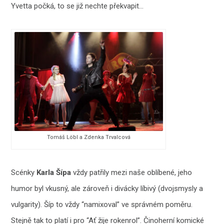
Yvetta počká, to se již nechte překvapit…
Tomáš Löbl a Zdenka Trvalcová
Scénky
Karla Šípa
vždy patřily mezi naše oblíbené, jeho
humor byl vkusný, ale zároveň i divácky líbivý (dvojsmysly a
vulgarity). Šíp to vždy “namixoval” ve správném poměru.
Stejně tak to platí i pro “Ať žije rokenrol”. Činoherní komické