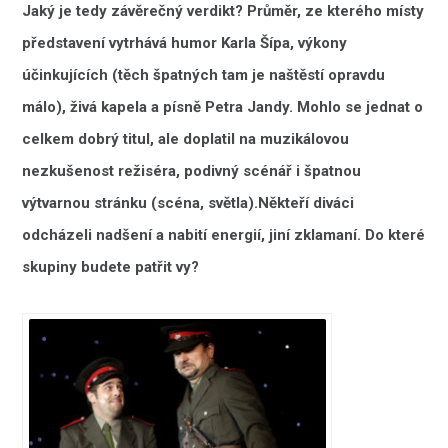
Jaký je tedy závěrečný verdikt? Průměr, ze kterého místy
představení vytrhává humor Karla Šípa, výkony
účinkujících (těch špatných tam je naštěstí opravdu
málo), živá kapela a písně Petra Jandy. Mohlo se jednat o
celkem dobrý titul, ale doplatil na muzikálovou
nezkušenost režiséra, podivný scénář i špatnou
výtvarnou stránku (scéna, světla).Někteří diváci
odcházeli nadšení a nabití energií, jiní zklamaní. Do které
skupiny budete patřit vy?