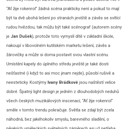
“Ať žije rokenrol” žádná scéna prakticky není a pokud to mají
být ta dvě ubohá lešení po stranách jeviště a závěs se svítící
rudou hvězdou, tak můžu být také scénograf (autorem scény
je
Jan Dušek
), protože toto vymyslí dítě v základní škole,
nakoupí v libovolném kutilském marketu lešení, závěs a
žárovičky a může si doma postavit svou vlastní scénu.
Umístění kapely do úplného středu jeviště je také dosti
nešťastné (i když to asi moc jinam nejde), působí rušivě a
neesteticky. Kostýmy
Ivany Brádkové
jsou naštěstí velice
dobré. Špatný light design je jedním z dlouhodobých neduhů
všech českých muzikálových inscenací, “Ať žije rokenrol”
směle v tomto trendu pokračuje. Světla se zdají být zcela
náhodná, bez jakéhokoliv smyslu, barevného sladění, o
nějakých uměleckých světelných záměrech asi už netřeba