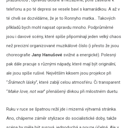
prázdnotou
“, opravdu dlouhé a nezáživné, poté zasedne k
telefonu a po té depresi se vesele baví s kamarádkou. A až v
té chvíli se dozvídáme, že je to Ronnyho matka… Takových
příkladů bych mohl napsat opravdu mnoho. Podprůměrné
jsou i davové scény, které spíše připomínají jeden velký chaos
než precizní organizované muzikálové číslo (i přesto že jsou
choreografie
Jany Hanušové
svižné a energické). Polesný
pak dále pracuje s různými nápady, které mají být originální,
ale jsou spíše rušivé. Největším kiksem jsou projekce při
“
Šrámech lásky
“, které zabíjí celou atmosféru. Či transparent
“
Make love, not war
” přenášený dívkou při milostném duetu.
Ruku v ruce se špatnou režií jde i mizerná výtvarná stránka.
Ano, chápeme záměr stylizace do socialistické doby, takže
scéna by měla být surová, jednoduchá a pouze účelná. Ale v