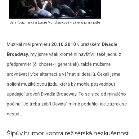
Jan Toužimský a Lucie Vondráčková v závěru první půle
Muzikál měl premiéru
20.10.2010
v pražském
Divadle
Broadway
, my jsme však kromě ní navštívili také jednu z
předpremiér (či chcete-li generálek), takže můžeme
srovnávat i více alternací a všímat si detailů. Čekali jsme
solidní muzikálovou jízdu, která by mohla pozvednout
upadající úroveň Divadla Broadway. To se sice od minulého
počinu “Je třeba zabít Davida” mírně podařilo, ale zázrak se
nestal…
Šípův humor kontra režisérská nezkušenost