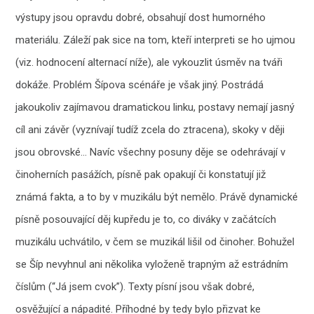
výstupy jsou opravdu dobré, obsahují dost humorného
materiálu. Záleží pak sice na tom, kteří interpreti se ho ujmou
(viz. hodnocení alternací níže), ale vykouzlit úsměv na tváři
dokáže. Problém Šípova scénáře je však jiný. Postrádá
jakoukoliv zajímavou dramatickou linku, postavy nemají jasný
cíl ani závěr (vyznívají tudíž zcela do ztracena), skoky v ději
jsou obrovské… Navíc všechny posuny děje se odehrávají v
činoherních pasážích, písně pak opakují či konstatují již
známá fakta, a to by v muzikálu být nemělo. Právě dynamické
písně posouvající děj kupředu je to, co diváky v začátcích
muzikálu uchvátilo, v čem se muzikál lišil od činoher. Bohužel
se Šíp nevyhnul ani několika vyloženě trapným až estrádním
číslům (“Já jsem cvok”). Texty písní jsou však dobré,
osvěžující a nápadité. Příhodné by tedy bylo přizvat ke