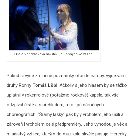
Lucie Vondráčková navštěvuje Ronnyho ve vězení
Pokud si výše zmíněné poznámky otočíte naruby, vyjde vám
druhý Ronny
Tomáš Löbl
. Ačkoliv s jeho hlasem by se těžko
uplatnil v rokenrolové (potažmo rockové) kapele, tak vše
odzpíval čistě a s přehledem, a to i při náročných
choreografiích. “Šrámy lásky” pak byly vrcholem jeho úsilí a
zároveň i vrcholem celé předpremiéry. Jeho výhodou je věk a
mladistvý vzhled, kterým do muzikálu skvěle pasuje. Herecky