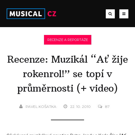
RECENZE A REPORTÁŽE
Recenze: Muzikál “Ať žije
rokenrol!” se topí v
průměrnosti (+ video)
PAVEL KOŠATKA
22. 10. 2010
87