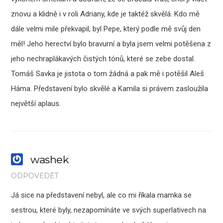
znovu a klidně i v roli Adriany, kde je taktéž skvělá. Kdo mě
dále velmi mile překvapil, byl Pepe, který podle mě svůj den
měl! Jeho herectví bylo bravurní a byla jsem velmi potěšena z
jeho nechraplákavých čistých tónů, které se zebe dostal.
Tomáš Savka je jistota o tom žádná a pak mě i potěšil Aleš
Háma. Představení bylo skvělé a Kamila si právem zasloužila
největší aplaus.
washek
ODPOVĚDĚT
Já sice na představení nebyl, ale co mi říkala mamka se
sestrou, které byly, nezapomínáte ve svých superlativech na