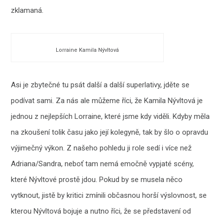
zklamaná.
Lorraine Kamila Nývltová
Asi je zbytečné tu psát další a další superlativy, jděte se
podívat sami. Za nás ale můžeme říci, že Kamila Nývltová je
jednou z nejlepších Lorraine, které jsme kdy viděli. Kdyby měla
na zkoušení tolik času jako její kolegyně, tak by šlo o opravdu
výjimečný výkon. Z našeho pohledu ji role sedí i více než
Adriana/Sandra, neboť tam nemá emočně vypjaté scény,
které Nývltové prostě jdou. Pokud by se musela něco
vytknout, jistě by kritici zmínili občasnou horší výslovnost, se
kterou Nývltová bojuje a nutno říci, že se představení od