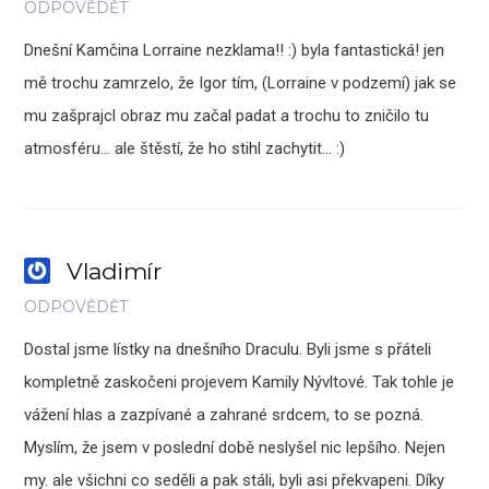
ODPOVĚDĚT
Dnešní Kamčina Lorraine nezklama!! :) byla fantastická! jen
mě trochu zamrzelo, že Igor tím, (Lorraine v podzemí) jak se
mu zašprajcl obraz mu začal padat a trochu to zničilo tu
atmosféru… ale štěstí, že ho stihl zachytit… :)
Vladimír
ODPOVĚDĚT
Dostal jsme lístky na dnešního Draculu. Byli jsme s přáteli
kompletně zaskočeni projevem Kamily Nývltové. Tak tohle je
vážení hlas a zazpívané a zahrané srdcem, to se pozná.
Myslím, že jsem v poslední době neslyšel nic lepšího. Nejen
my. ale všichni co seděli a pak stáli, byli asi překvapeni. Díky