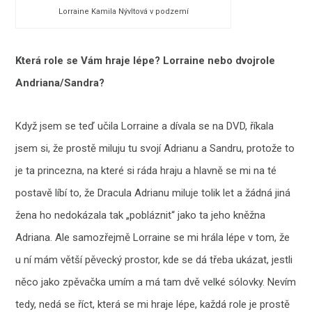
Lorraine Kamila Nývltová v podzemí
Která role se Vám hraje lépe? Lorraine nebo dvojrole
Andriana/Sandra?
Když jsem se teď učila Lorraine a dívala se na DVD, říkala
jsem si, že prostě miluju tu svojí Adrianu a Sandru, protože to
je ta princezna, na které si ráda hraju a hlavně se mi na té
postavě líbí to, že Dracula Adrianu miluje tolik let a žádná jiná
žena ho nedokázala tak „pobláznit“ jako ta jeho kněžna
Adriana. Ale samozřejmě Lorraine se mi hrála lépe v tom, že
u ní mám větší pěvecký prostor, kde se dá třeba ukázat, jestli
něco jako zpěvačka umím a má tam dvě velké sólovky. Nevím
tedy, nedá se říct, která se mi hraje lépe, každá role je prostě