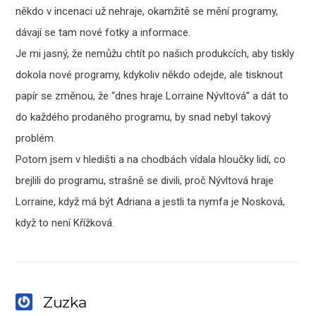
někdo v incenaci už nehraje, okamžitě se mění programy,
dávají se tam nové fotky a informace.
Je mi jasný, že nemůžu chtít po našich produkcích, aby tiskly
dokola nové programy, kdykoliv někdo odejde, ale tisknout
papír se změnou, že “dnes hraje Lorraine Nývltová” a dát to
do každého prodaného programu, by snad nebyl takový
problém.
Potom jsem v hledišti a na chodbách vídala hloučky lidí, co
brejlili do programu, strašně se divili, proč Nývltová hraje
Lorraine, když má být Adriana a jestli ta nymfa je Nosková,
když to není Křížková.
Zuzka