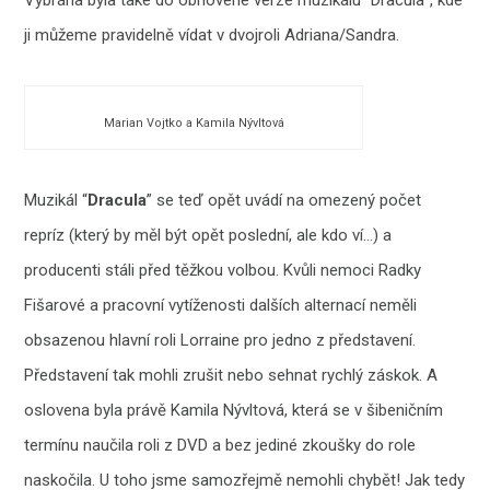
ji můžeme pravidelně vídat v dvojroli Adriana/Sandra.
Marian Vojtko a Kamila Nývltová
Muzikál “
Dracula
” se teď opět uvádí na omezený počet
repríz (který by měl být opět poslední, ale kdo ví…) a
producenti stáli před těžkou volbou. Kvůli nemoci Radky
Fišarové a pracovní vytíženosti dalších alternací neměli
obsazenou hlavní roli Lorraine pro jedno z představení.
Představení tak mohli zrušit nebo sehnat rychlý záskok. A
oslovena byla právě Kamila Nývltová, která se v šibeničním
termínu naučila roli z DVD a bez jediné zkoušky do role
naskočila. U toho jsme samozřejmě nemohli chybět! Jak tedy