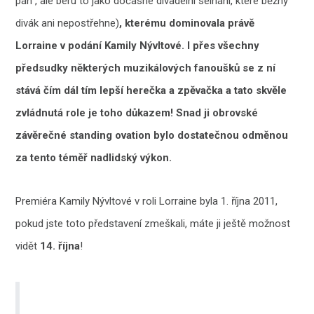
pán”, ale beru to jako dočasné divadelní selhání, které běžný
divák ani nepostřehne)
, kterému dominovala právě
Lorraine v podání Kamily Nývltové. I přes všechny
předsudky některých muzikálových fanoušků se z ní
stává čím dál tím lepší herečka a zpěvačka a tato skvěle
zvládnutá role je toho důkazem! Snad ji obrovské
závěrečné standing ovation bylo dostatečnou odměnou
za tento téměř nadlidský výkon.
Premiéra Kamily Nývltové v roli Lorraine byla 1. října 2011,
pokud jste toto představení zmeškali, máte ji ještě možnost
vidět
14. října
!