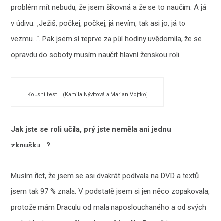
problém mít nebudu, že jsem šikovná a že se to naučím. A já
v údivu: „Ježiš, počkej, počkej, já nevím, tak asi jo, já to
vezmu…“. Pak jsem si teprve za půl hodiny uvědomila, že se
opravdu do soboty musím naučit hlavní ženskou roli.
Kousni fest... (Kamila Nývltová a Marian Vojtko)
Jak jste se roli učila, prý jste neměla ani jednu
zkoušku…?
Musím říct, že jsem se asi dvakrát podívala na DVD a textů
jsem tak 97 % znala. V podstatě jsem si jen něco zopakovala,
protože mám Draculu od mala naposlouchaného a od svých