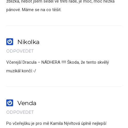
zblízka, neboť jsem seděl ve třetí řade, je moc, moc hezká
pánové. Máme se na co těšit.
Nikolka
ODPOVĚDĚT
Včerejší Dracula – NÁDHERA !!!! Škoda, že tento skvělý
muzikál končí:-/
Venda
ODPOVĚDĚT
Po včeřejšku je pro mě Kamila Nývltová úplně nejlepší