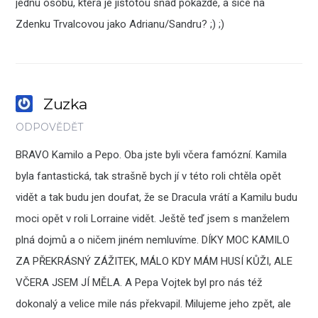
jednu osobu, která je jistotou snad pokaždé, a sice na
Zdenku Trvalcovou jako Adrianu/Sandru? ;) ;)
Zuzka
ODPOVĚDĚT
BRAVO Kamilo a Pepo. Oba jste byli včera famózní. Kamila
byla fantastická, tak strašně bych jí v této roli chtěla opět
vidět a tak budu jen doufat, že se Dracula vrátí a Kamilu budu
moci opět v roli Lorraine vidět. Ještě teď jsem s manželem
plná dojmů a o ničem jiném nemluvíme. DÍKY MOC KAMILO
ZA PŘEKRÁSNÝ ZÁŽITEK, MÁLO KDY MÁM HUSÍ KŮŽI, ALE
VČERA JSEM JÍ MĚLA. A Pepa Vojtek byl pro nás též
dokonalý a velice mile nás překvapil. Milujeme jeho zpět, ale