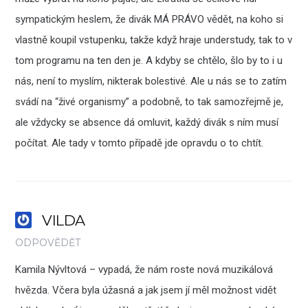
sympatickým heslem, že divák MÁ PRÁVO vědět, na koho si
vlastně koupil vstupenku, takže když hraje understudy, tak to v
tom programu na ten den je. A kdyby se chtělo, šlo by to i u
nás, není to myslím, nikterak bolestivé. Ale u nás se to zatím
svádí na “živé organismy” a podobně, to tak samozřejmě je,
ale vždycky se absence dá omluvit, každý divák s ním musí
počítat. Ale tady v tomto případě jde opravdu o to chtít.
VILDA
ODPOVĚDĚT
Kamila Nývltová – vypadá, že nám roste nová muzikálová
hvězda. Včera byla úžasná a jak jsem jí měl možnost vidět