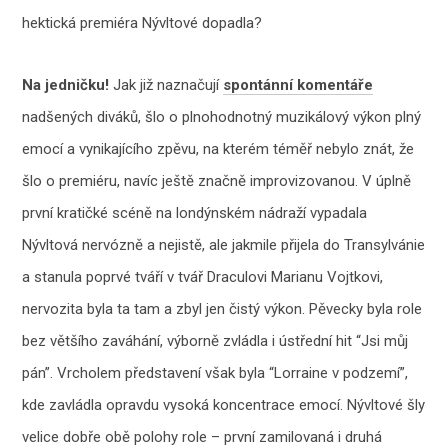
hektická premiéra Nývltové dopadla?
Na jedničku!
Jak již naznačují
spontánní komentáře
nadšených diváků, šlo o plnohodnotný muzikálový výkon plný
emocí a vynikajícího zpěvu, na kterém téměř nebylo znát, že
šlo o premiéru, navíc ještě značně improvizovanou. V úplně
první kratičké scéně na londýnském nádraží vypadala
Nývltová nervózně a nejistě, ale jakmile přijela do Transylvánie
a stanula poprvé tváří v tvář Draculovi Marianu Vojtkovi,
nervozita byla ta tam a zbyl jen čistý výkon. Pěvecky byla role
bez většího zaváhání, výborně zvládla i ústřední hit “Jsi můj
pán”. Vrcholem představení však byla “Lorraine v podzemí”,
kde zavládla opravdu vysoká koncentrace emocí. Nývltové šly
velice dobře obě polohy role – první zamilovaná i druhá