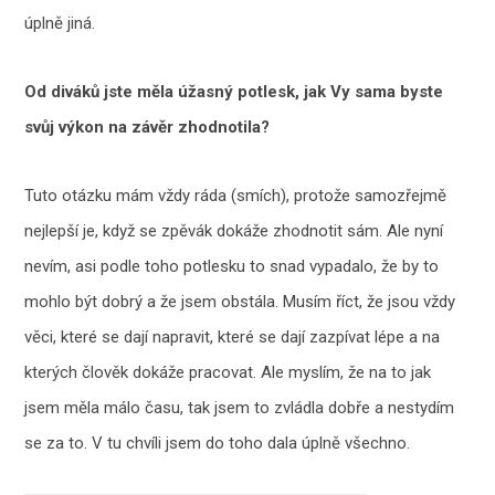
úplně jiná.
Od diváků jste měla úžasný potlesk, jak Vy sama byste
svůj výkon na závěr zhodnotila?
Tuto otázku mám vždy ráda (smích), protože samozřejmě
nejlepší je, když se zpěvák dokáže zhodnotit sám. Ale nyní
nevím, asi podle toho potlesku to snad vypadalo, že by to
mohlo být dobrý a že jsem obstála. Musím říct, že jsou vždy
věci, které se dají napravit, které se dají zazpívat lépe a na
kterých člověk dokáže pracovat. Ale myslím, že na to jak
jsem měla málo času, tak jsem to zvládla dobře a nestydím
se za to. V tu chvíli jsem do toho dala úplně všechno.