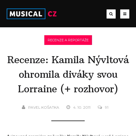
RECENZE A REPORTÁŽE
Recenze: Kamila Nývltová
ohromila diváky svou
Lorraine (+ rozhovor)
PAVEL KOŠATKA
4. 10. 2011
91