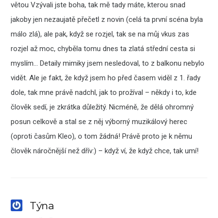
větou Vzývali jste boha, tak mě tady máte, kterou snad
jakoby jen nezaujatě přečetl z novin (celá ta první scéna byla
málo zlá), ale pak, když se rozjel, tak se na můj vkus zas
rozjel až moc, chyběla tomu dnes ta zlatá střední cesta si
myslím… Detaily mimiky jsem nesledoval, to z balkonu nebylo
vidět. Ale je fakt, že když jsem ho před časem viděl z 1. řady
dole, tak mne právě nadchl, jak to prožíval – někdy i to, kde
člověk sedí, je zkrátka důležitý. Nicméně, že dělá ohromný
posun celkově a stal se z něj výborný muzikálový herec
(oproti časům Kleo), o tom žádná! Právě proto je k němu
člověk náročnější než dřív:) – když ví, že když chce, tak umí!
Týna