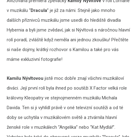
Avizovaná premiéra zpěvačky
Kamily Nývltové
v roli Lorriane
v muzikálu “
Dracula
” je již za námi. Stejně jako mnoho
dalších příznivců muzikálu jsme usedli do hlediště divadla
Hybernia a byli jsme zvědaví, jak si Nývltová s náročnou hlavní
rolí poradí, zvláště když neměla ani jednou zkoušku! Přečtěte
si naše dojmy, krátký rozhovor s Kamilou a také pro vás
máme exkluzivní fotografie!
Kamilu Nývltovou
jistě moc dobře znají všichni muzikáloví
diváci. Její první rolí byla ihned po soutěži X Factor velká role
královny Kleopatry ve stejnojmenném muzikálu Michala
Davida. Ten si ji vyhlídl právě v oné televizní soutěži a od té
doby se uchytila v muzikálovém světě a ztvárnila hlavní
ženské role v muzikálech “Angelika” nebo “Kat Mydlář”.
Vybrána byla také do obnovené verze muzikálu “Dracula”, kde