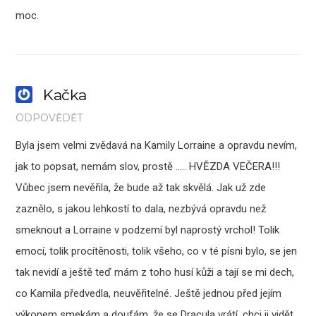
moc.
Kačka
ODPOVĚDĚT
Byla jsem velmi zvědavá na Kamily Lorraine a opravdu nevím,
jak to popsat, nemám slov, prostě ….. HVĚZDA VEČERA!!!
Vůbec jsem nevěřila, že bude až tak skvělá. Jak už zde
zaznělo, s jakou lehkostí to dala, nezbývá opravdu než
smeknout a Lorraine v podzemí byl naprostý vrchol! Tolik
emocí, tolik procítěnosti, tolik všeho, co v té písni bylo, se jen
tak nevidí a ještě teď mám z toho husí kůži a tají se mi dech,
co Kamila předvedla, neuvěřitelné. Ještě jednou před jejím
výkonem smekám a doufám, že se Dracula vrátí, chci ji vidět