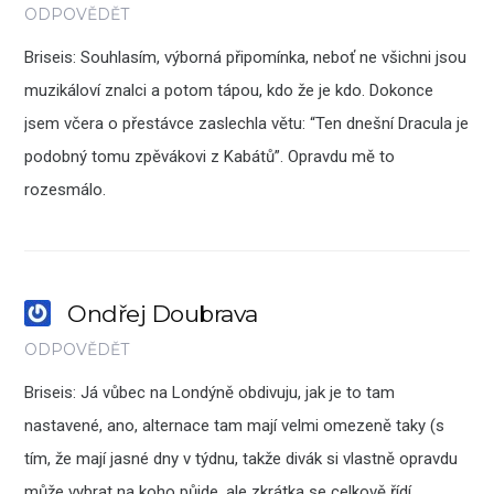
ODPOVĚDĚT
Briseis: Souhlasím, výborná připomínka, neboť ne všichni jsou
muzikáloví znalci a potom tápou, kdo že je kdo. Dokonce
jsem včera o přestávce zaslechla větu: “Ten dnešní Dracula je
podobný tomu zpěvákovi z Kabátů”. Opravdu mě to
rozesmálo.
Ondřej Doubrava
ODPOVĚDĚT
Briseis: Já vůbec na Londýně obdivuju, jak je to tam
nastavené, ano, alternace tam mají velmi omezeně taky (s
tím, že mají jasné dny v týdnu, takže divák si vlastně opravdu
může vybrat na koho půjde, ale zkrátka se celkově řídí