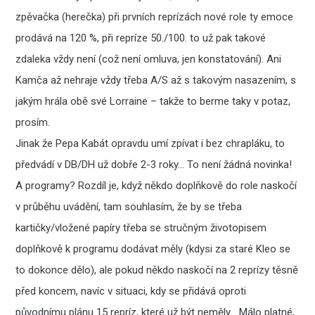
zpěvačka (herečka) při prvních reprízách nové role ty emoce
prodává na 120 %, při repríze 50./100. to už pak takové
zdaleka vždy není (což není omluva, jen konstatování). Ani
Kamča až nehraje vždy třeba A/S až s takovým nasazením, s
jakým hrála obě své Lorraine – takže to berme taky v potaz,
prosím.
Jinak že Pepa Kabát opravdu umí zpívat i bez chrapláku, to
předvádí v DB/DH už dobře 2-3 roky… To není žádná novinka!
A programy? Rozdíl je, když někdo doplňkově do role naskočí
v průběhu uvádění, tam souhlasím, že by se třeba
kartičky/vložené papíry třeba se stručným životopisem
doplňkově k programu dodávat měly (kdysi za staré Kleo se
to dokonce dělo), ale pokud někdo naskočí na 2 reprízy těsně
před koncem, navíc v situaci, kdy se přidává oproti
původnímu plánu 15 repríz, které už být neměly… Málo platné,