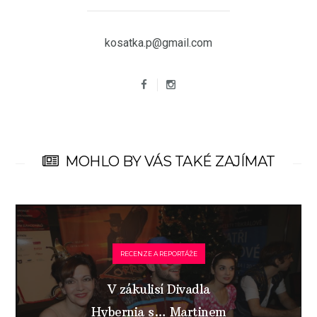
kosatka.p@gmail.com
MOHLO BY VÁS TAKÉ ZAJÍMAT
RECENZE A REPORTÁŽE
V zákulisí Divadla
Hybernia s… Martinem