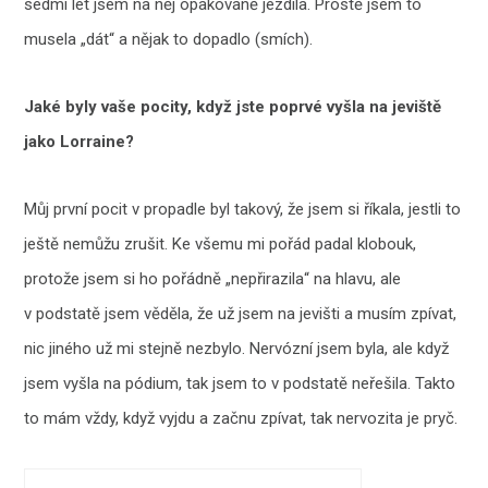
sedmi let jsem na něj opakovaně jezdila. Prostě jsem to
musela „dát“ a nějak to dopadlo (smích).
Jaké byly vaše pocity, když jste poprvé vyšla na jeviště
jako Lorraine?
Můj první pocit v propadle byl takový, že jsem si říkala, jestli to
ještě nemůžu zrušit. Ke všemu mi pořád padal klobouk,
protože jsem si ho pořádně „nepřirazila“ na hlavu, ale
v podstatě jsem věděla, že už jsem na jevišti a musím zpívat,
nic jiného už mi stejně nezbylo. Nervózní jsem byla, ale když
jsem vyšla na pódium, tak jsem to v podstatě neřešila. Takto
to mám vždy, když vyjdu a začnu zpívat, tak nervozita je pryč.