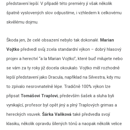
představení lepší. V případě této premiéry jí však několik
špatně vyslovených slov odpustíme, i vzhledem k celkovému
skvělému dojmu.
Škoda jen, že celé obsazení nebylo tak dokonalé.
Marian
Vojtko
předvedl svůj zcela standardní výkon – dobrý hlasový
projev a herectví “a la Marian Vojtko”, které buď milujete nebo
se vám za ty roky již docela okoukalo. Vojtko měl rozhodně
lepší představení jako Dracula, například na Silvestra, kdy mu
to zpívalo nesrovnatelně lépe. Tradičně 100% výkon lze
připsat
Tomášovi Traplovi
, především šašek a sluha byli
vynikající, profesor byl opět jiný a plný Traplových grimas a
hereckých vsuvek.
Šárka Vaňková
také předvedla svojí
klasiku, několik opravdu šílených tónů a naopak několik velice