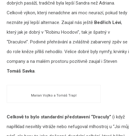
dobrých pasáží, tradičně byla lepší Sandra než Adriana.
Celkově výkon, který nenadchne ani moc neurazí, pokud tedy
neznáte její lepší alternace. Zaujal nás ještě
Bedřich Lévi
,
který jak je dobrý v “Robinu Hoodovi”, tak je špatný v
“Draculovi”. Podivné přehrávání a zvláštně zabarvený zpěv se
do role kněze příliš nehodilo. Velice dobré byly nymfy, krvinky i
company a na malém prostoru pozitivně zaujal i Steven
Tomáš Savka
.
Marian Vojtko a Tomáš Trapl
Celkově to bylo standardní představení “Draculy”
(i když
například nesvítily vitráže nebo nefugoval mlhostroj u “Jsi můj