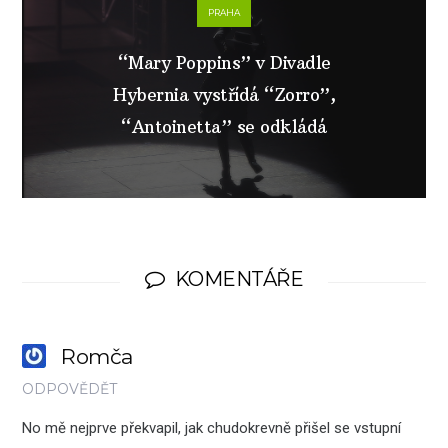
PRAHA
“Mary Poppins” v Divadle
Hybernia vystřídá “Zorro”,
“Antoinetta” se odkládá
KOMENTÁŘE
Romča
ODPOVĚDĚT
No mě nejprve překvapil, jak chudokrevně přišel se vstupní