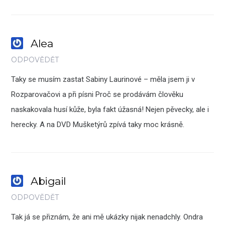
Alea
ODPOVĚDĚT
Taky se musím zastat Sabiny Laurinové – měla jsem ji v
Rozparovačovi a při písni Proč se prodávám člověku
naskakovala husí kůže, byla fakt úžasná! Nejen pěvecky, ale i
herecky. A na DVD Mušketýrů zpívá taky moc krásně.
Abigail
ODPOVĚDĚT
Tak já se přiznám, že ani mě ukázky nijak nenadchly. Ondra