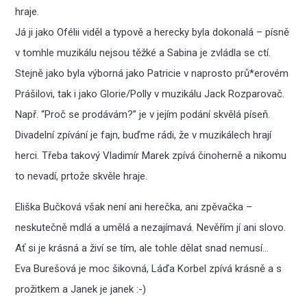
hraje.
Já ji jako Ofélii viděl a typově a herecky byla dokonalá – písně
v tomhle muzikálu nejsou těžké a Sabina je zvládla se ctí.
Stejně jako byla výborná jako Patricie v naprosto prů*erovém
Prášilovi, tak i jako Glorie/Polly v muzikálu Jack Rozparovač.
Např. “Proč se prodávám?” je v jejím podání skvělá píseň.
Divadelní zpívání je fajn, buďme rádi, že v muzikálech hrají
herci. Třeba takový Vladimír Marek zpívá činoherně a nikomu
to nevadí, prtože skvěle hraje.
Eliška Bučková však není ani herečka, ani zpěvačka –
neskutečně mdlá a umělá a nezajímavá. Nevěřím jí ani slovo.
Ať si je krásná a živí se tím, ale tohle dělat snad nemusí…
Eva Burešová je moc šikovná, Láďa Korbel zpívá krásně a s
prožitkem a Janek je janek :-)