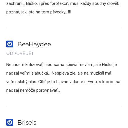
zachrání… Eliško, i přes “protekci”, musí každý soudný člověk
poznat, jak jste na tom pěvecky…!!!
BeaHaydee
ODPOVĚDĚT
Nechcem kritizovať, lebo sama spievať neviem, ale Eliška je
naozaj veľmi slabučká… Nespieva zle, ale na muzikál má
veľmi slabý hlas. Cítiť je to hlavne v duete s Evou, s ktorou sa
naozaj nemôže porovnávať…
Briseis