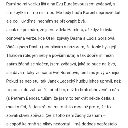
Ruml se mi vcelku líbí a na Evu Burešovou jsem zvědavá, s
tím zbytkem… no nic moc. Mě tedy Láďa Korbel nepřesvědčil,
ale co… uvidíme, nechám se překvapit živě.
Jinak se přiznám, že jsem viděla Hamleta, až když tu byla
obnovená verze, kde Ofélii zpívaly Dasha a Lucia Šoralová.
Viděla jsem Dashu (souhlasím s názorem, že tohle byla její
Thaliová role, jen nebyla povšimnutá) a tak dobře mi nezní
zatím žádná ze slečen, jsem zvědavá, jaké to bude na živo,
ale dávám taky víc šancí Evě Burešové, ten hlas je výraznější.
Pokud se nepletu, tak Janek Ledecký hudbu lehce upravil, než
to poslal do zahraničí i před tím, než to hráli obnoveně u nás
(s Petrem Bende), tuším, že jsem to tenkrát někde četla, a
musím říct, že tenkrát se mi to líbilo moc už proto, že to
zpívali skvělí zpěváci (že z toho není žádný záznam –
alespoň ke mně se nikdy nedostal – mě dodnes nepřestalo