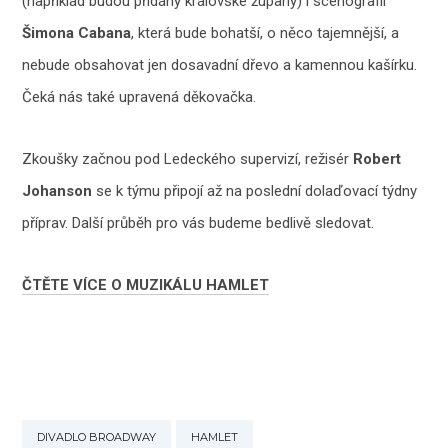
(například budou přidány královské župany) i scénografii
Šimona Cabana
, která bude bohatší, o něco tajemnější, a
nebude obsahovat jen dosavadní dřevo a kamennou kašírku.
Čeká nás také upravená děkovačka.
Zkoušky začnou pod Ledeckého supervizí, režisér
Robert
Johanson
se k týmu připojí až na poslední dolaďovací týdny
příprav. Další průběh pro vás budeme bedlivě sledovat.
ČTĚTE VÍCE O MUZIKÁLU HAMLET
DIVADLO BROADWAY
HAMLET