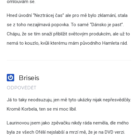
omlouvám se.
Hned úvodní “Neztrácej čas” ale pro mě bylo zklamání, stala
se z toho nezajímavá popovka. To samé “Dánsko je past”.
Chápu, že se tím snaží přiblížit světovým produkcím, ale už to
nemá to kouzlo, kvůli kterému mám původního Hamleta rád.
Briseis
ODPOVĚDĚT
Já to taky neodsuzuju, jen mě tyto ukázky nijak nepřesvědčily.
Kromě Korbela, ten se mi moc líbil.
Laurinovou jsem jako zpěvačku nikdy ráda neměla, dle mého
byla ze všech Ofélií nejslabší a mrzí mě, že je na DVD verzi.