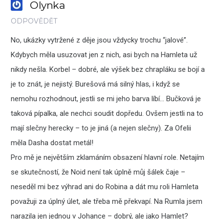
Olynka
ODPOVĚDĚT
No, ukázky vytržené z děje jsou vždycky trochu “jalové”.
Kdybych měla usuzovat jen z nich, asi bych na Hamleta už
nikdy nešla. Korbel – dobré, ale výšek bez chrapláku se bojí a
je to znát, je nejistý. Burešová má silný hlas, i když se
nemohu rozhodnout, jestli se mi jeho barva líbí… Bučková je
taková pípalka, ale nechci soudit dopředu. Ovšem jestli na to
mají slečny herecky – to je jiná (a nejen slečny). Za Ofelii
měla Dasha dostat metál!
Pro mě je největším zklamáním obsazení hlavní role. Netajím
se skutečností, že Noid není tak úplně můj šálek čaje –
neseděl mi bez výhrad ani do Robina a dát mu roli Hamleta
považuji za úplný úlet, ale třeba mě překvapí. Na Rumla jsem
narazila jen jednou v Johance – dobrý, ale jako Hamlet?