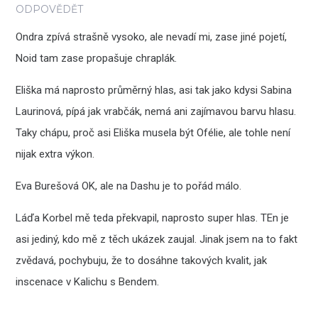
ODPOVĚDĚT
Ondra zpívá strašně vysoko, ale nevadí mi, zase jiné pojetí,
Noid tam zase propašuje chraplák.
Eliška má naprosto průměrný hlas, asi tak jako kdysi Sabina
Laurinová, pípá jak vrabčák, nemá ani zajímavou barvu hlasu.
Taky chápu, proč asi Eliška musela být Ofélie, ale tohle není
nijak extra výkon.
Eva Burešová OK, ale na Dashu je to pořád málo.
Láďa Korbel mě teda překvapil, naprosto super hlas. TEn je
asi jediný, kdo mě z těch ukázek zaujal. Jinak jsem na to fakt
zvědavá, pochybuju, že to dosáhne takových kvalit, jak
inscenace v Kalichu s Bendem.