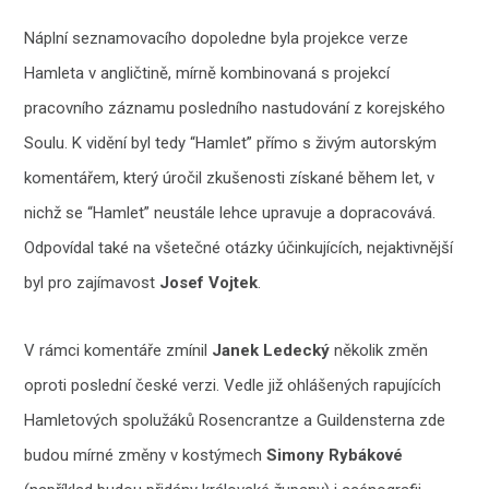
Náplní seznamovacího dopoledne byla projekce verze
Hamleta v angličtině, mírně kombinovaná s projekcí
pracovního záznamu posledního nastudování z korejského
Soulu. K vidění byl tedy “Hamlet” přímo s živým autorským
komentářem, který úročil zkušenosti získané během let, v
nichž se “Hamlet” neustále lehce upravuje a dopracovává.
Odpovídal také na všetečné otázky účinkujících, nejaktivnější
byl pro zajímavost
Josef Vojtek
.
V rámci komentáře zmínil
Janek Ledecký
několik změn
oproti poslední české verzi. Vedle již ohlášených rapujících
Hamletových spolužáků Rosencrantze a Guildensterna zde
budou mírné změny v kostýmech
Simony Rybákové