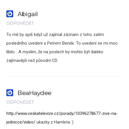
Abigail
ODPOVĚDĚT
To mě by spíš když už zajímal záznam z toho zatím
posledního uvedení s Petrem Bende. To uvedení se mi moc
líbilo… A myslím, že na poslech by mohlo být daleko
zajímavější než původní CD.
BeaHaydee
ODPOVĚDĚT
http://www.ceskatelevize.cz/porady/10396278677-zive-na-
jednicce/video/
ukazky z Hamleta :)