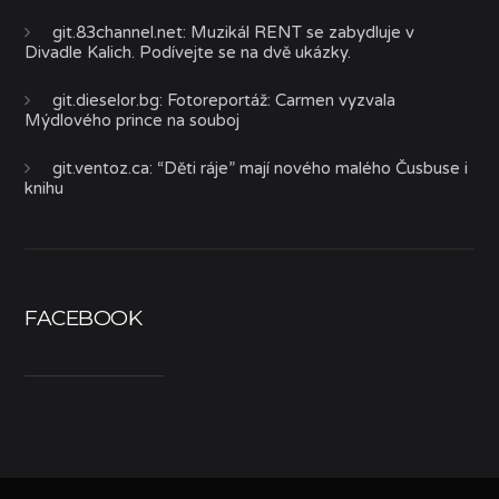
git.83channel.net
:
Muzikál RENT se zabydluje v
Divadle Kalich. Podívejte se na dvě ukázky.
git.dieselor.bg
:
Fotoreportáž: Carmen vyzvala
Mýdlového prince na souboj
git.ventoz.ca
:
“Děti ráje” mají nového malého Čusbuse i
knihu
FACEBOOK