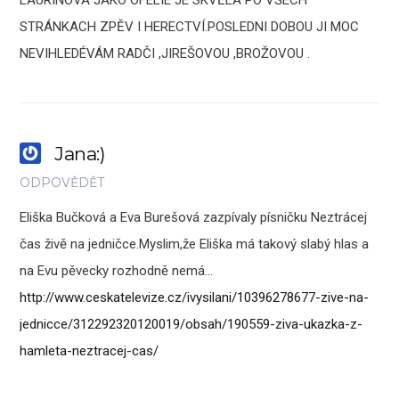
LAURINOVÁ JAKO OFELIE JE SKVĚLÁ PO VŠECH
STRÁNKACH ZPĚV I HERECTVÍ.POSLEDNI DOBOU JI MOC
NEVIHLEDÉVÁM RADČI ,JIREŠOVOU ,BROŽOVOU .
Jana:)
ODPOVĚDĚT
Eliška Bučková a Eva Burešová zazpívaly písničku Neztrácej
čas živě na jedničce.Myslim,že Eliška má takový slabý hlas a
na Evu pěvecky rozhodně nemá…
http://www.ceskatelevize.cz/ivysilani/10396278677-zive-na-
jednicce/312292320120019/obsah/190559-ziva-ukazka-z-
hamleta-neztracej-cas/