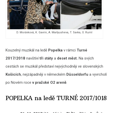
D. Morávková, K. Gavrin, A. Martyusheva, T. Savka, O. Ruml
Kouzelný muzikál na ledě
Popelka
v rámci
Turné
2017/2018
navštíví
tři státy
a
deset měst.
Na svých
cestách se muzikál představí nejvýchodněji ve slovenských
Košicích
, nejzápadněji v německém
Düsseldorfu
a vyvrcholí
po Novém roce
v pražské O2 areně
.
POPELKA na ledě TURNÉ 2017/1018