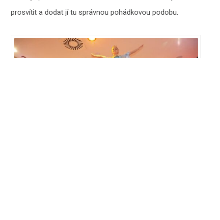
prosvítit a dodat jí tu správnou pohádkovou podobu.
POPELKA na ledě v Muzeu Grévin
Co o Popelce na ledě říkají Dana Morávková a
Tomáš Savka?