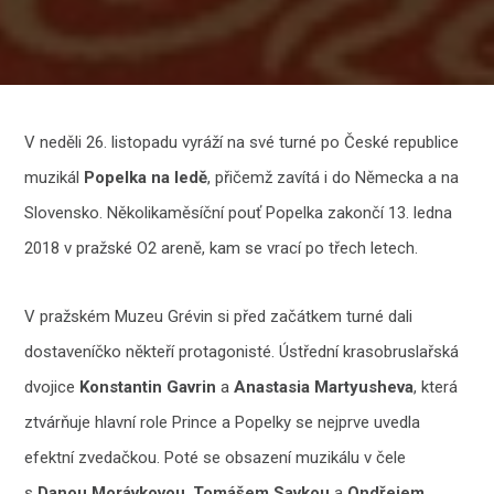
V neděli 26. listopadu vyráží na své turné po České republice
muzikál
Popelka na ledě
, přičemž zavítá i do Německa a na
Slovensko. Několikaměsíční pouť Popelka zakončí 13. ledna
2018 v pražské O2 areně, kam se vrací po třech letech.
V pražském Muzeu Grévin si před začátkem turné dali
dostaveníčko někteří protagonisté. Ústřední krasobruslařská
dvojice
Konstantin Gavrin
a
Anastasia Martyusheva
, která
ztvárňuje hlavní role Prince a Popelky se nejprve uvedla
efektní zvedačkou. Poté se obsazení muzikálu v čele
s
Danou Morávkovou
,
Tomášem Savkou
a
Ondřejem