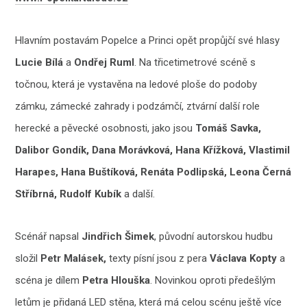
Hlavním postavám Popelce a Princi opět propůjčí své hlasy
Lucie Bílá
a
Ondřej Ruml
. Na třicetimetrové scéně s
točnou, která je vystavěna na ledové ploše do podoby
zámku, zámecké zahrady i podzámčí, ztvární další role
herecké a pěvecké osobnosti, jako jsou
Tomáš Savka,
Dalibor Gondík, Dana Morávková, Hana Křížková, Vlastimil
Harapes, Hana Buštíková, Renáta Podlipská, Leona Černá
Stříbrná, Rudolf Kubík
a další.
Scénář napsal
Jindřich Šimek
, původní autorskou hudbu
složil
Petr Malásek,
texty písní jsou z pera
Václava Kopty
a
scéna je dílem
Petra Hlouška
. Novinkou oproti předešlým
letům je přidaná LED stěna, která má celou scénu ještě více