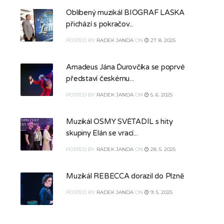
Oblíbený muzikál BIOGRAF LÁSKA
přichází s pokračov...
POSTED
BY
RADEK JANDA
ON
27. 8. 2025
Amadeus Jána Ďurovčíka se poprvé
představí českému...
POSTED
BY
RADEK JANDA
ON
5. 6. 2025
Muzikál OSMÝ SVĚTADÍL s hity
skupiny Elán se vrací...
POSTED
BY
RADEK JANDA
ON
28. 5. 2025
Muzikál REBECCA dorazil do Plzně
POSTED
BY
RADEK JANDA
ON
9. 5. 2025