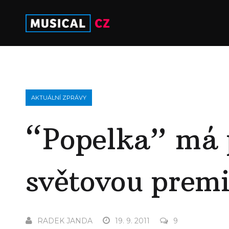
AKTUÁLNÍ ZPRÁVY
“Popelka” má 
světovou prem
RADEK JANDA
19. 9. 2011
9