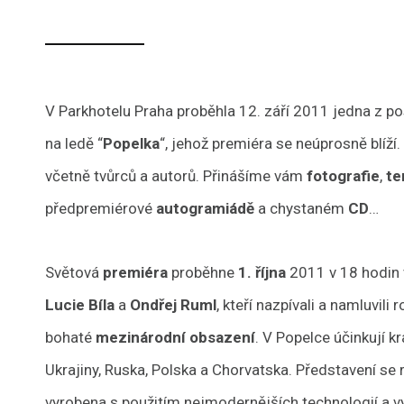
V Parkhotelu Praha proběhla 12. září 2011 jedna z p
na ledě “
Popelka
“, jehož premiéra se neúprosně blíží
včetně tvůrců a autorů. Přinášíme vám
fotografie
,
te
předpremiérové
autogramiádě
a chystaném
CD
…
Světová
premiéra
proběhne
1. října
2011 v 18 hodin
Lucie Bíla
a
Ondřej Ruml
, kteří nazpívali a namluvili
bohaté
mezinárodní obsazení
. V Popelce účinkují k
Ukrajiny, Ruska, Polska a Chorvatska. Představení s
vyrobena s použitím nejmodernějších technologií a v