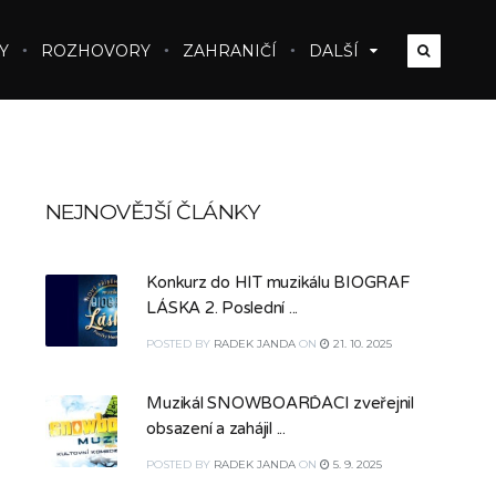
Y
ROZHOVORY
ZAHRANIČÍ
DALŠÍ
NEJNOVĚJŠÍ ČLÁNKY
Konkurz do HIT muzikálu BIOGRAF
LÁSKA 2. Poslední ...
POSTED
BY
RADEK JANDA
ON
21. 10. 2025
Muzikál SNOWBOARĎÁCI zveřejnil
obsazení a zahájil ...
POSTED
BY
RADEK JANDA
ON
5. 9. 2025