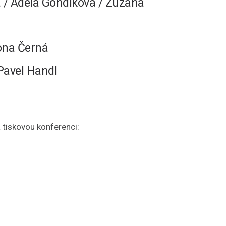
 / Adéla Gondíková / Zuzana
ona Černá
Pavel Handl
 tiskovou konferenci: