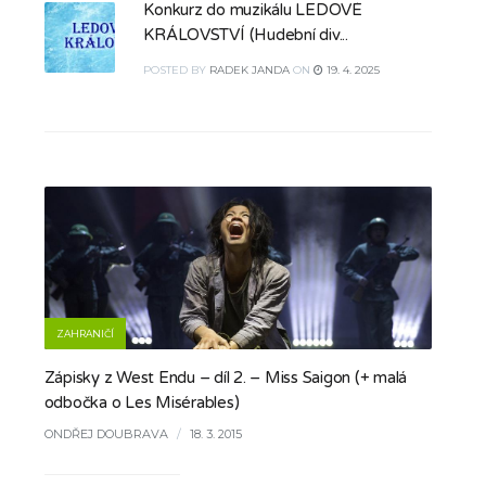
Konkurz do muzikálu LEDOVÉ
KRÁLOVSTVÍ (Hudební div...
POSTED
BY
RADEK JANDA
ON
19. 4. 2025
ZAHRANIČÍ
Zápisky z West Endu – díl 2. – Miss Saigon (+ malá
odbočka o Les Misérables)
ONDŘEJ DOUBRAVA
/
18. 3. 2015