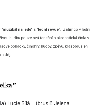
 “
muzikál na ledě
” a “
lední revue
“. Zatímco v lední
živou hudbu pouze svá taneční a akrobatická čísla v
sové pohádky, činohry, hudby, zpěvu, krasobruslení
ím děj.
elka”
a) Lucie Bílá – (bruslí) Jelena