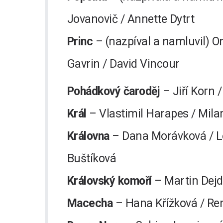
Jovanovič / Annette Dytrt
Princ
– (nazpíval a namluvil) O
Gavrin / David Vincour
Pohádkový čaroděj
– Jiří Korn 
Král
– Vlastimil Harapes / Mil
Královna
– Dana Morávková / 
Buštíková
Královský komoří
– Martin Dejd
Macecha
– Hana Křížková / Re