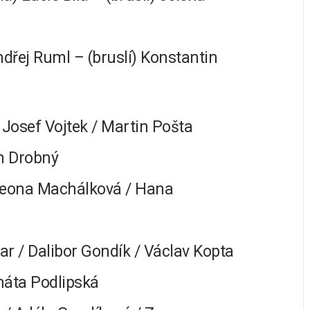
ndřej Ruml – (bruslí) Konstantin
/ Josef Vojtek / Martin Pošta
an Drobný
Leona Machálková / Hana
ar / Dalibor Gondík / Václav Kopta
náta Podlipská