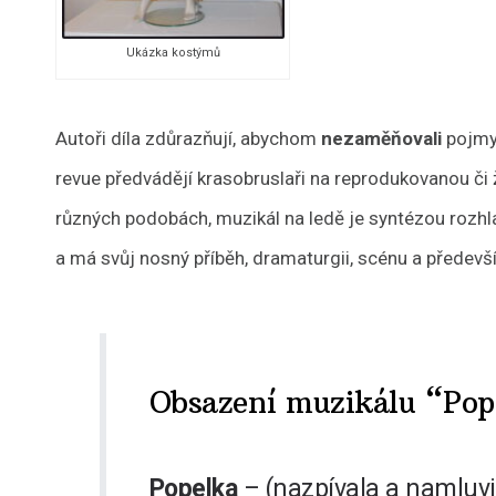
Ukázka kostýmů
Autoři díla zdůrazňují, abychom
nezaměňovali
pojmy
revue předvádějí krasobruslaři na reprodukovanou či 
různých podobách, muzikál na ledě je syntézou rozhla
a má svůj nosný příběh, dramaturgii, scénu a předevš
Obsazení muzikálu “Pop
Popelka
– (nazpívala a namluvil