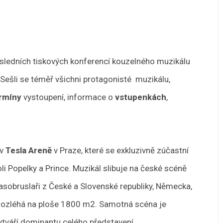
osledních tiskových konferencí kouzelného muzikálu
. Sešli se téměř všichni protagonisté muzikálu,
rmíny
vystoupení, informace o
vstupenkách
,
 v
Tesla Areně
v Praze, které se exkluzivně zúčastní
 roli Popelky a Prince. Muzikál slibuje na české scéně
rasobruslaři z České a Slovenské republiky, Německa,
e rozléhá na ploše 1800 m2. Samotná scéna je
ytváří dominantu celého představení.