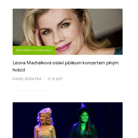
POZVÁNKY A KONKURZY
Leona Machálková oslaví jubileum koncertem plným
hvězd
PAVEL KOŠATKA
/
21. 9. 2017