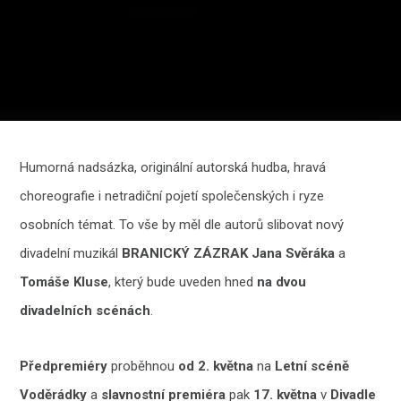
Humorná nadsázka, originální autorská hudba, hravá
choreografie i netradiční pojetí společenských i ryze
osobních témat. To vše by měl dle autorů slibovat nový
divadelní muzikál
BRANICKÝ ZÁZRAK
Jana Svěráka
a
Tomáše Kluse
, který bude uveden hned
na dvou
divadelních scénách
.
Předpremiéry
proběhnou
od 2. května
na
Letní scéně
Voděrádky
a
slavnostní premiéra
pak
17. května
v
Divadle