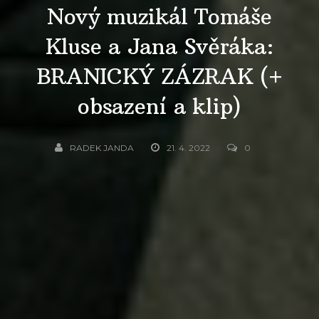
Nový muzikál Tomáše
Kluse a Jana Svěráka:
BRANICKÝ ZÁZRAK (+
obsazení a klip)
RADEK JANDA
21. 4. 2022
0