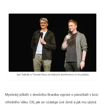
Jan Svěrák a Tomáš Klus na tiskové konferenci k muzikálu
Mystický příběh z dnešního Braníka vypráví o písničkáři v krizi
středního věku. Cítí, jak se vzdaluje své ženě a jak mu ubývá