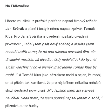
Na Fidlovačce.
Libreto muzikálu z pražské periferie napsal filmový režisér
Jan Svěrák
a písně i texty k němu napsal zpěvák
Tomáš
Klus
. Pro Jana Svěráka je uvedení muzikálu divadelní
prvotinou:
„Začal jsem psát nový scénář, a dlouho jsem
nechtěl uvěřit tomu, že mi pod rukama nevzniká film, ale
divadelní muzikál. Já divadlo nikdy nedělal! A kdo by měl
složit všechny ty nové písně? Snad jedině Tomáš Klus by
mohl…“
A Tomáš Klus jako zázrakem mohl a nejen, že mohl,
on si příběh tak zamiloval, že pro něj během několika měsíců
složil šestnáct nový písní.
„Nic lepšího jsem asi v životě
neudělal. Snad proto, že jsem poprvé nepsal jenom o sobě, “
přiznává autor hudby.