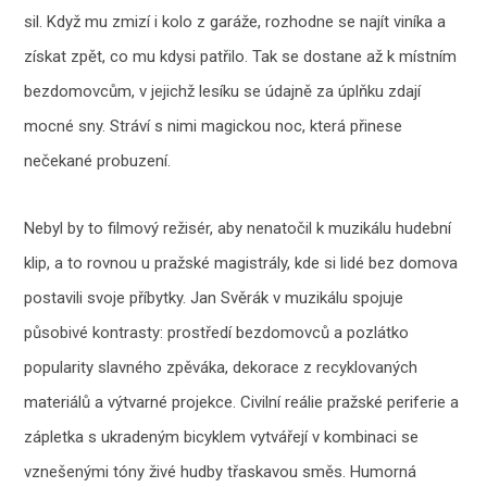
sil. Když mu zmizí i kolo z garáže, rozhodne se najít viníka a
získat zpět, co mu kdysi patřilo. Tak se dostane až k místním
bezdomovcům, v jejichž lesíku se údajně za úplňku zdají
mocné sny. Stráví s nimi magickou noc, která přinese
nečekané probuzení.
Nebyl by to filmový režisér, aby nenatočil k muzikálu hudební
klip, a to rovnou u pražské magistrály, kde si lidé bez domova
postavili svoje příbytky. Jan Svěrák v muzikálu spojuje
působivé kontrasty: prostředí bezdomovců a pozlátko
popularity slavného zpěváka, dekorace z recyklovaných
materiálů a výtvarné projekce. Civilní reálie pražské periferie a
zápletka s ukradeným bicyklem vytvářejí v kombinaci se
vznešenými tóny živé hudby třaskavou směs. Humorná