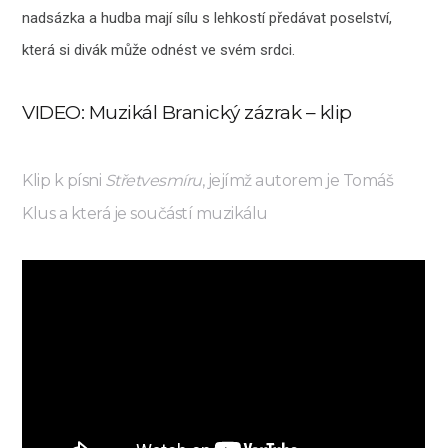
nadsázka a hudba mají sílu s lehkostí předávat poselství,
která si divák může odnést ve svém srdci.
VIDEO: Muzikál Branický zázrak – klip
Klip k písni
Střetvesmíru
, jejímž autorem je Tomáš
Klus a která je součástí muzikálu