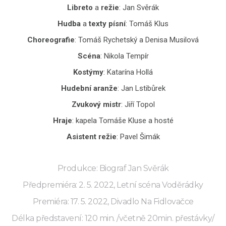
Libreto
a
režie
: Jan Svěrák
Hudba
a
texty písní
: Tomáš Klus
Choreografie
: Tomáš Rychetský a Denisa Musilová
Scéna
: Nikola Tempír
Kostýmy
: Katarína Hollá
Hudební aranže
: Jan Lstibůrek
Zvukový mistr
: Jiří Topol
Hraje
: kapela Tomáše Kluse a hosté
Asistent režie
: Pavel Šimák
Produkce: Biograf Jan Svěrák
Předpremiéra: 2. 5. 2022, Letní scéna Voděrádky
Premiéra: 17. 5. 2022, Divadlo Na Fidlovačce
Délka představení: 120 min. /včetně 20min. přestávky/