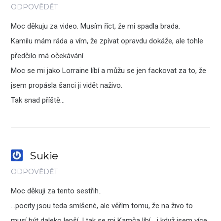
ODPOVĚDĚT
Moc děkuju za video. Musím říct, že mi spadla brada.
Kamilu mám ráda a vím, že zpívat opravdu dokáže, ale tohle
předčilo má očekávání.
Moc se mi jako Lorraine líbí a můžu se jen fackovat za to, že
jsem propásla šanci ji vidět naživo.
Tak snad příště…
Sukie
ODPOVĚDĚT
Moc děkuji za tento sestřih..
…pocity jsou teda smíšené, ale věřím tomu, že na živo to
musí být daleko lepší. I tak se mi Kamča líbí… i když jsem více