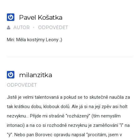
Pavel Košatka
AUTOR
ODPOVĚDĚT
Miri: Měla kostýmy Leony ;)
milanzitka
ODPOVĚDĚT
Jistě je velmi talentovaná a pokud se to skutečně naučila za
tak krátkou dobu, klobouk dolů. Ale já si na její zpěv asi holt
nezvyknu… Přijde mi strašně “rozházený” (tím nemyslím
intonaci) a na co si rozhodně nezvyknu je zaměňování “í” na
“ý”. Nebo pan Borovec opravdu napsal “procitám, jsem v