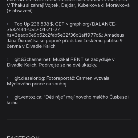
V Trháku si zahrají Vojtek, Dejdar, Kubelková či Morávková
(+ obsazení)
Top Up 236,538 $. GET > graph.org/BALANCE-
3682444-USD-04-21-2?
hs=3eadb0e9b52c2fab5e32f36d1aff977d&
:
Amadeus
Jána Ďurovčíka se poprvé představí českému publiku 9.
června v Divadle Kalich
git.83channel.net
:
Muzikál RENT se zabydluje v
Divadle Kalich. Podívejte se na dvě ukázky.
git.dieselor.bg
:
Fotoreportáž: Carmen vyzvala
Mýdlového prince na souboj
git.ventoz.ca
:
“Děti ráje” mají nového malého Čusbuse i
knihu