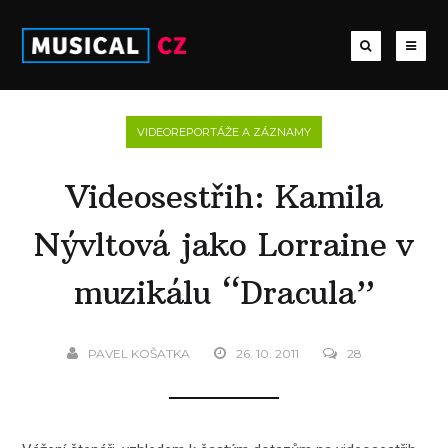
VIDEOREPORTÁŽE A ZÁZNAMY
Videosestřih: Kamila
Nývltová jako Lorraine v
muzikálu “Dracula”
PAVEL KOŠATKA
26. 10. 2011
28