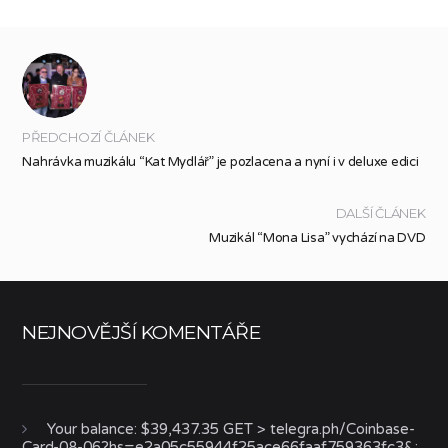
PŘEDCHOZÍ ČLÁNEK
Nahrávka muzikálu “Kat Mydlář” je pozlacena a nyní i v deluxe edici
DALŠÍ ČLÁNEK
Muzikál “Mona Lisa” vychází na DVD
NEJNOVĚJŠÍ KOMENTÁŘE
Your balance: $39,437.35 GET > telegra.ph/Coinbase-
Card-08-06?hs=e2a05c55944f25ace66faaf759363fc3&
: