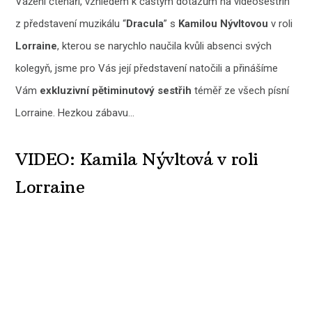
Vážení čtenáři, vzhledem k častým dotazům na videosestřih
z představení muzikálu “
Dracula
” s
Kamilou Nývltovou
v roli
Lorraine
, kterou se narychlo naučila kvůli absenci svých
kolegyň, jsme pro Vás její představení natočili a přinášíme
Vám
exkluzivní pětiminutový sestřih
téměř ze všech písní
Lorraine. Hezkou zábavu…
VIDEO: Kamila Nývltová v roli
Lorraine