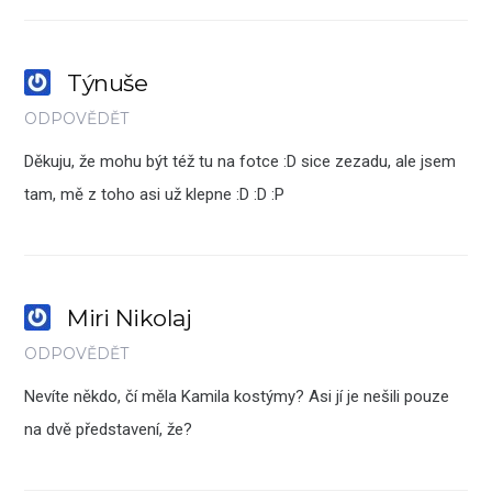
Týnuše
ODPOVĚDĚT
Děkuju, že mohu být též tu na fotce :D sice zezadu, ale jsem
tam, mě z toho asi už klepne :D :D :P
Miri Nikolaj
ODPOVĚDĚT
Nevíte někdo, čí měla Kamila kostýmy? Asi jí je nešili pouze
na dvě představení, že?