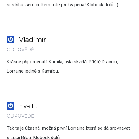
sestřihu jsem celkem mile překvapená! Klobouk dolů! :)
Vladimír
ODPOVĚDĚT
Krásné připomenutí, Kamila, byla skvělá. Příště Draculu,
Lorraine jedině s Kamilou.
Eva L.
ODPOVĚDĚT
Tak ta je úžasná, možná první Lorraine která se dá srovnávat
s Lucii Bílou. Klobouk dolů