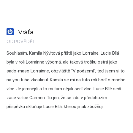
Vráťa
ODPOVĚDĚT
Souhlasím, Kamila Nývltová příště jako Lorraine. Lucie Bílá
byla v roli Lorrainne výborná, ale taková trošku ostrá jako
sado-maso Lorrainne, obzvláště “V podzemí”, teď jsem si to
na you tube zkouknul. Kamila se mi na tuto roli hodí o mnoho
více. Je jemnější a to mi tam nějak sedí více. Lucie Bílé sedí
zase velice Carmen. To jen, že se zde v předchozím
příspěvku skloňuje Lucie Bílá, kterou jinak zbožňuji.