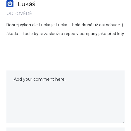
Lukáš
ODPOVĚDĚT
Dobrej výkon ale Lucka je Lucka … hold druhá už asi nebude :(
škoda … todle by si zasloužilo repec v company jako před lety