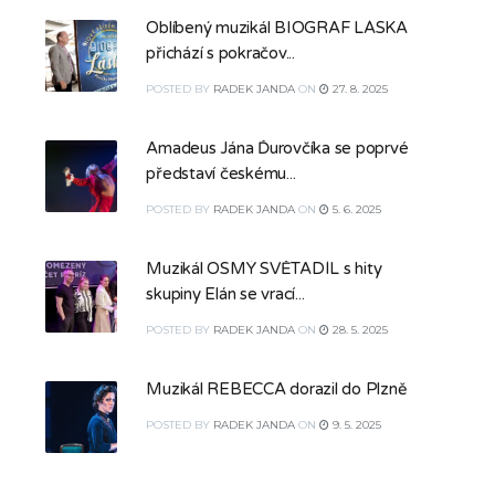
Oblíbený muzikál BIOGRAF LÁSKA
přichází s pokračov...
POSTED
BY
RADEK JANDA
ON
27. 8. 2025
Amadeus Jána Ďurovčíka se poprvé
představí českému...
POSTED
BY
RADEK JANDA
ON
5. 6. 2025
Muzikál OSMÝ SVĚTADÍL s hity
skupiny Elán se vrací...
POSTED
BY
RADEK JANDA
ON
28. 5. 2025
Muzikál REBECCA dorazil do Plzně
POSTED
BY
RADEK JANDA
ON
9. 5. 2025