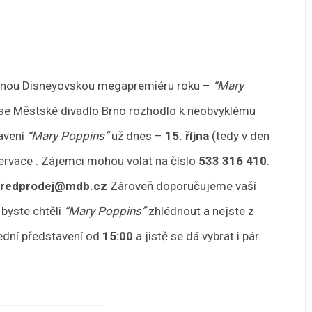
anou Disneyovskou megapremiéru roku –
“Mary
se Městské divadlo Brno rozhodlo k neobvyklému
tavení
“Mary Poppins”
už dnes –
15. října
(tedy v den
zervace . Zájemci mohou volat na číslo
533 316 410
.
predprodej@mdb.cz
Zároveň doporučujeme vaší
 byste chtěli
“Mary Poppins”
zhlédnout a nejste z
ední představení od
15:00
a jistě se dá vybrat i pár