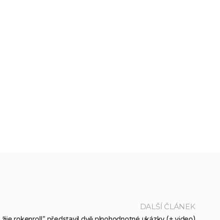
DALŠÍ ČLÁNEK
 žije rokenrol!” představil dvě plnohodnotné ukázky (+ video)