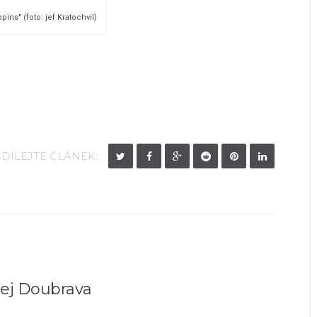
ins" (foto: jef Kratochvil)
SDÍLEJTE ČLÁNEK:
ej Doubrava