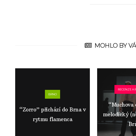
MOHLO BY VÁ
RECENZE A 
BRNO
“Muchova 
“Zorro” přichází do Brna v
melodický (ne
rytmu flamenca
Br