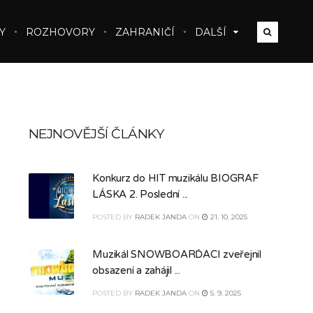
Y
ROZHOVORY
ZAHRANIČÍ
DALŠÍ
NEJNOVĚJŠÍ ČLÁNKY
Konkurz do HIT muzikálu BIOGRAF
LÁSKA 2. Poslední ...
POSTED
BY
RADEK JANDA
ON
21. 10. 2025
Muzikál SNOWBOARĎÁCI zveřejnil
obsazení a zahájil ...
POSTED
BY
RADEK JANDA
ON
5. 9. 2025