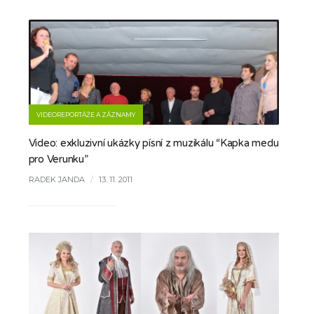
VIDEOREPORTÁŽE A ZÁZNAMY
Video: exkluzivní ukázky písní z muzikálu “Kapka medu
pro Verunku”
RADEK JANDA
/
13. 11. 2011