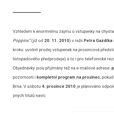
Vzhledem k enormnímu zájmu o vstupenky na chyst
Poppins”
(již od
20. 11. 2010
) v režii
Petra Gazdíka
kroku: uvolnit prodej vstupenek na prosincová předs
listopadového předprodeje) a to i pro telefonické re
Objednávky jsou přijímány též na e-mailové adrese:
pozornosti i
kompletní program na prosinec
, pokud
Brna. V sobotu
4. prosince 2010
je plánováno odpol
jiných titulů navíc.