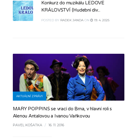
Konkurz do muzikálu LEDOVÉ
KRÁLOVSTVÍ (Hudební div...
POSTED
BY
RADEK JANDA
ON
19. 4. 2025
AKTUÁLNÍ ZPRÁVY
MARY POPPINS se vrací do Brna, v hlavní roli s
Alenou Antalovou a Ivanou Vaňkovou
PAVEL KOŠATKA
/
16. 11. 2016