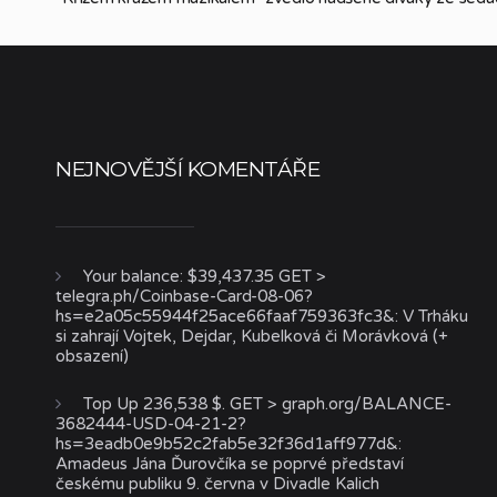
NEJNOVĚJŠÍ KOMENTÁŘE
Your balance: $39,437.35 GET >
telegra.ph/Coinbase-Card-08-06?
hs=e2a05c55944f25ace66faaf759363fc3&
:
V Trháku
si zahrají Vojtek, Dejdar, Kubelková či Morávková (+
obsazení)
Top Up 236,538 $. GET > graph.org/BALANCE-
3682444-USD-04-21-2?
hs=3eadb0e9b52c2fab5e32f36d1aff977d&
:
Amadeus Jána Ďurovčíka se poprvé představí
českému publiku 9. června v Divadle Kalich