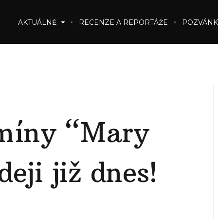
AKTUÁLNĚ
RECENZE A REPORTÁŽE
POZVÁNK
rmíny “Mary
eji již dnes!