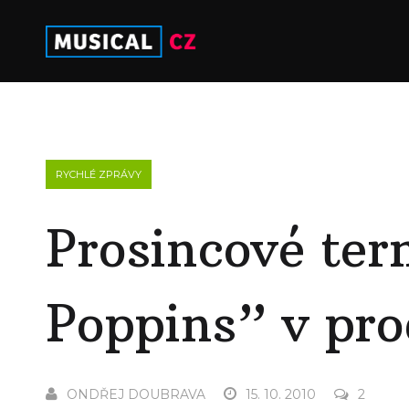
RYCHLÉ ZPRÁVY
Prosincové te
Poppins” v prod
ONDŘEJ DOUBRAVA
15. 10. 2010
2