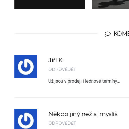
KOM
Jiří K.
ODPOVĚDĚT
Už jsou v prodeji i lednové termíny…
Někdo jiný než si myslíš
ODPOVĚDĚT