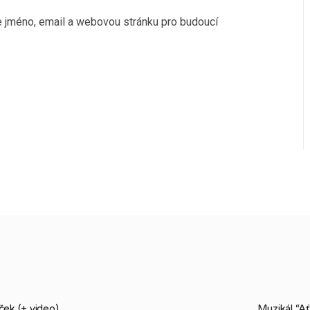
če jméno, email a webovou stránku pro budoucí
ek (+ video)
Muzikál “Ať