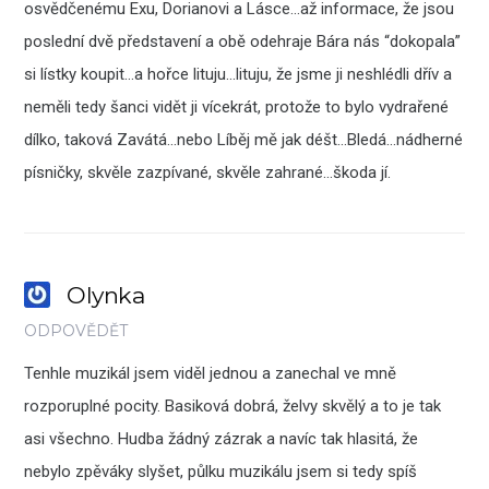
osvědčenému Exu, Dorianovi a Lásce…až informace, že jsou
poslední dvě představení a obě odehraje Bára nás “dokopala”
si lístky koupit…a hořce lituju…lituju, že jsme ji neshlédli dřív a
neměli tedy šanci vidět ji vícekrát, protože to bylo vydrařené
dílko, taková Zavátá…nebo Líběj mě jak déšt…Bledá…nádherné
písničky, skvěle zazpívané, skvěle zahrané…škoda jí.
Olynka
ODPOVĚDĚT
Tenhle muzikál jsem viděl jednou a zanechal ve mně
rozporuplné pocity. Basiková dobrá, želvy skvělý a to je tak
asi všechno. Hudba žádný zázrak a navíc tak hlasitá, že
nebylo zpěváky slyšet, půlku muzikálu jsem si tedy spíš