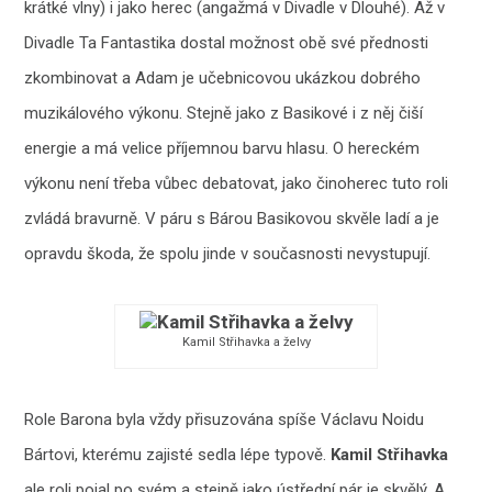
krátké vlny) i jako herec (angažmá v Divadle v Dlouhé). Až v
Divadle Ta Fantastika dostal možnost obě své přednosti
zkombinovat a Adam je učebnicovou ukázkou dobrého
muzikálového výkonu. Stejně jako z Basikové i z něj čiší
energie a má velice příjemnou barvu hlasu. O hereckém
výkonu není třeba vůbec debatovat, jako činoherec tuto roli
zvládá bravurně. V páru s Bárou Basikovou skvěle ladí a je
opravdu škoda, že spolu jinde v současnosti nevystupují.
Kamil Střihavka a želvy
Role Barona byla vždy přisuzována spíše Václavu Noidu
Bártovi, kterému zajisté sedla lépe typově.
Kamil Střihavka
ale roli pojal po svém a stejně jako ústřední pár je skvělý. A