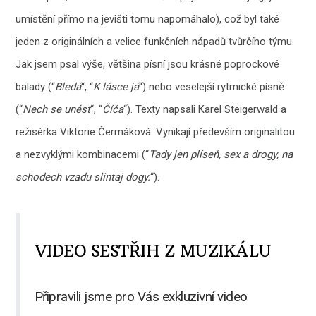
umístění přímo na jevišti tomu napomáhalo), což byl také
jeden z originálních a velice funkčních nápadů tvůrčího týmu.
Jak jsem psal výše, většina písní jsou krásné poprockové
balady (“
Bledá
“, “
K lásce já
“) nebo veselejší rytmické písně
(“
Nech se unést
“, “
Číča
“). Texty napsali Karel Steigerwald a
režisérka Viktorie Čermáková. Vynikají především originalitou
a nezvyklými kombinacemi (“
Tady jen plíseň, sex a drogy, na
schodech vzadu slintaj dogy.
“).
VIDEO SESTŘIH Z MUZIKÁLU
Připravili jsme pro Vás exkluzivní video