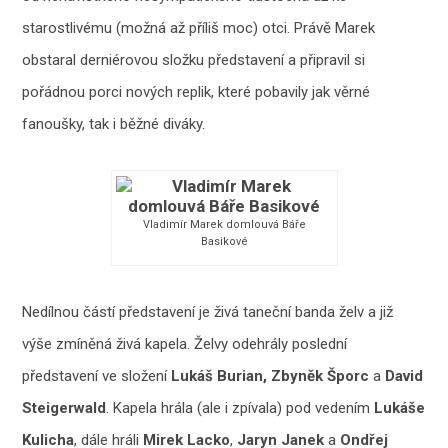
starostlivému (možná až příliš moc) otci. Právě Marek
obstaral derniérovou složku představení a připravil si
pořádnou porci nových replik, které pobavily jak věrné
fanoušky, tak i běžné diváky.
Vladimír Marek domlouvá Báře
Basikové
Nedílnou částí představení je živá taneční banda želv a již
výše zmíněná živá kapela. Želvy odehrály poslední
představení ve složení
Lukáš Burian, Zbyněk Šporc
a
David
Steigerwald
. Kapela hrála (ale i zpívala) pod vedením
Lukáše
Kulicha
, dále hráli
Mirek Lacko
,
Jaryn Janek
a
Ondřej