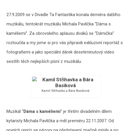
27.9.2009 se v Divadle Ta Fantastika konala derniéra dalšího
muzikálu, tentokrát muzikálu Michala Pavlíčka “Dáma s
kaméliemi”. Za obrovského aplausu diváků se “Dámička”
rozloučila a my jsme si pro vás připravili exkluzivní reportáž s
fotografiemi a jako speciální dárek desetiminutový video
sestřih těch nejlepších písní z muzikálu.
Kamil Střihavka a Bára Basiková
Muzikál “
Dáma s kaméliemi
” je třetím divadelním dílem
kytaristy Michala Pavlíčka a měl premiéru 22.11.2007. Od
prvních repríz se názory na představení značně mísily a po