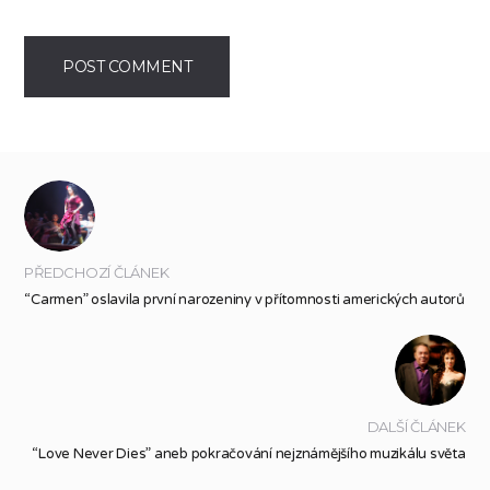
PŘEDCHOZÍ ČLÁNEK
“Carmen” oslavila první narozeniny v přítomnosti amerických autorů
DALŠÍ ČLÁNEK
“Love Never Dies” aneb pokračování nejznámějšího muzikálu světa