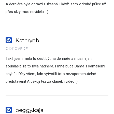
A derniéra byla opravdu úžasná, i když jsem v druhé půlce už
přes slzy moc neviděla :-)
Kathrynb
ODPOVĚDĚT
Také jsem měla tu čest být na derniéře a musím jen
souhlasit, že to byla nádhera. I mně bude Dáma s kaméliemi
chybět. Díky všem, kdo vytvořili toto nezapomenutelné
představení! A děkuji též za článek i video :)
peggy.kaja