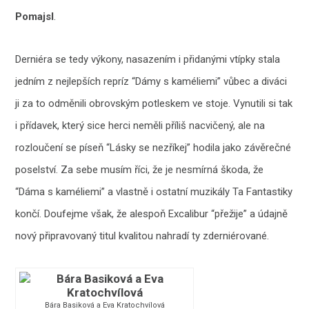
Pomajsl
.
Derniéra se tedy výkony, nasazením i přidanými vtípky stala
jedním z nejlepších repríz “Dámy s kaméliemi” vůbec a diváci
ji za to odměnili obrovským potleskem ve stoje. Vynutili si tak
i přídavek, který sice herci neměli příliš nacvičený, ale na
rozloučení se píseň “Lásky se nezříkej” hodila jako závěrečné
poselství. Za sebe musím říci, že je nesmírná škoda, že
“Dáma s kaméliemi” a vlastně i ostatní muzikály Ta Fantastiky
končí. Doufejme však, že alespoň Excalibur “přežije” a údajně
nový připravovaný titul kvalitou nahradí ty zderniérované.
Bára Basiková a Eva Kratochvílová