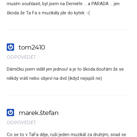
musím souhlasit, byl jsem na Derniéře … a PARADA … jen
škoda že Ta Fa s muzikály jde do kytek :-(
tom2410
ODPOVĚDĚT
Dámičku jsem viděl jen jednou! a je to škoda.doufám že se
někdy vrátí nebo objeví na dvd (ikdyž nejspíš ne)
marek.štefan
ODPOVĚDĚT
Co se to v TaFa děje, ruší jeden muzikál za druhým, snad se