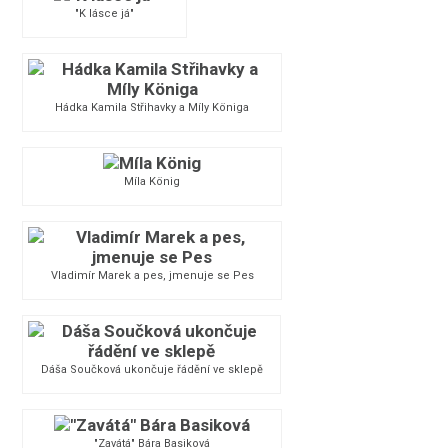
"K lásce já"
Hádka Kamila Střihavky a Míly Königa
Míla König
Vladimír Marek a pes, jmenuje se Pes
Dáša Součková ukončuje řádění ve sklepě
"Zavátá" Bára Basiková