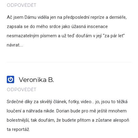
ODPOVĚDĚT
Ač jsem Dámu viděla jen na předposlední repríze a derniéře,
zapsala se do mého srdce jako úžasná inscenace
nesmazatelným písmem a už teď doufám v její “za pár let”
návrat….
Veronika B.
ODPOVĚDĚT
Srdečné díky za skvělý článek, fotky, video… jo, jsou to těžká
loučení a náhrada nikde. Dorian bude pro mě ještě mnohem
bolestnější, tak doufám, že budete přitom a zůstane alespoň
ta reportáž.