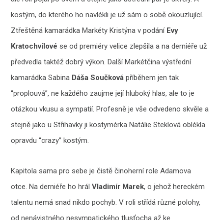
kostým, do kterého ho navlékli je už sám o sobě okouzlující.
Ztřeštěná kamarádka Markéty Kristýna v podání
Evy
Kratochvílové
se od premiéry velice zlepšila a na derniéře už
předvedla taktéž dobrý výkon. Další Markétčina výstřední
kamarádka Sabina
Dáša Součková
příběhem jen tak
“proplouvá”, ne každého zaujme její hluboký hlas, ale to je
otázkou vkusu a sympatií. Profesně je vše odvedeno skvěle a
stejně jako u Střihavky ji kostymérka Natálie Steklová oblékla
opravdu “crazy” kostým.
Kapitola sama pro sebe je čistě činoherní role Adamova
otce. Na derniéře ho hrál
Vladimír Marek
, o jehož hereckém
talentu nemá snad nikdo pochyb. V roli střídá různé polohy,
od nenávistného nesympatického tlusťocha až ke