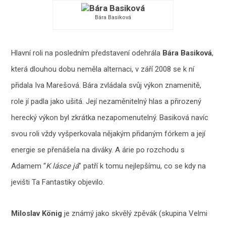
Bára Basiková
Hlavní roli na posledním představení odehrála
Bára Basiková
,
která dlouhou dobu neměla alternaci, v září 2008 se k ní
přidala Iva Marešová. Bára zvládala svůj výkon znamenitě,
role jí padla jako ušitá. Její nezaměnitelný hlas a přirozený
herecký výkon byl zkrátka nezapomenutelný. Basiková navíc
svou roli vždy vyšperkovala nějakým přidaným fórkem a její
energie se přenášela na diváky. A árie po rozchodu s
Adamem “
K lásce já
” patří k tomu nejlepšímu, co se kdy na
jevišti Ta Fantastiky objevilo.
Miloslav König
je známý jako skvělý zpěvák (skupina Velmi