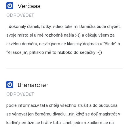
Verčaaa
ODPOVĚDĚT
…dokonalý článek, fotky, video..také mi Dámička bude chybět,
svoje místo si u mě rozhodně našla :-)) a děkuju všem za
skvělou derniéru, nejvíc jsem se klasicky dojímala u “Bledé” a
“K lásce já”, přitisklo mě to hluboko do sedačky :-))
thenardier
ODPOVĚDĚT
podle informací,v tafa chtějí všechno zrušit a do budoucna
se věnovat jen černému divadlu….njn když se dojí magistrát v
karlíně,nemůže se hrát v tafa…aneb jednim zadkem se na