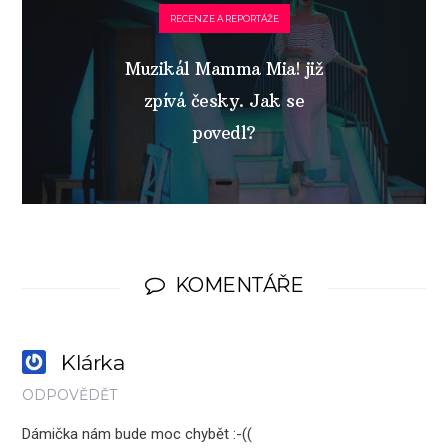
RECENZE A REPORTÁŽE
Muzikál Mamma Mia! již
zpívá česky. Jak se
povedl?
KOMENTÁŘE
Klárka
ODPOVĚDĚT
Dámička nám bude moc chybět :-((