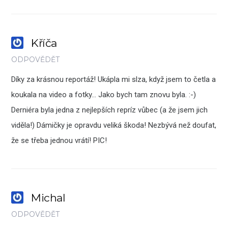
Kříča
ODPOVĚDĚT
Díky za krásnou reportáž! Ukápla mi slza, když jsem to četla a
koukala na video a fotky… Jako bych tam znovu byla. :-)
Derniéra byla jedna z nejlepších repríz vůbec (a že jsem jich
viděla!) Dámičky je opravdu veliká škoda! Nezbývá než doufat,
že se třeba jednou vrátí! PIC!
Michal
ODPOVĚDĚT