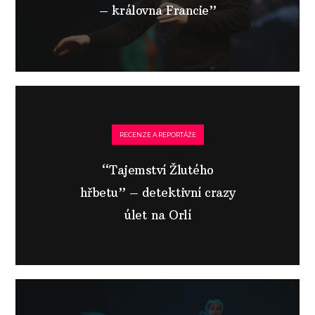
– královna Francie”
RECENZE A REPORTÁŽE
“Tajemství Žlutého
hřbetu” – detektivní crazy
úlet na Orlí