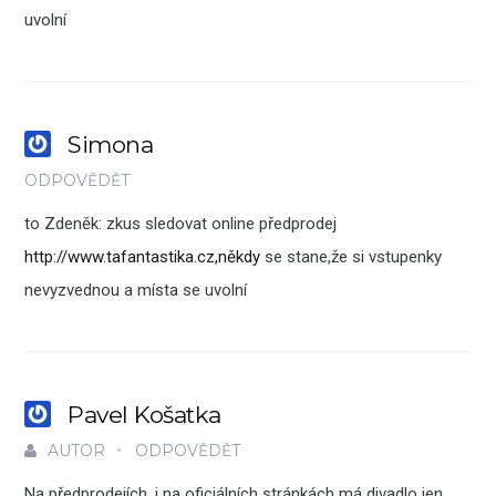
uvolní
Simona
ODPOVĚDĚT
to Zdeněk: zkus sledovat online předprodej
http://www.tafantastika.cz,někdy
se stane,že si vstupenky
nevyzvednou a místa se uvolní
Pavel Košatka
AUTOR
ODPOVĚDĚT
Na předprodejích, i na oficiálních stránkách má divadlo jen