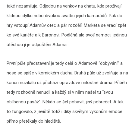
také nezamiluje. Odjedou na venkov na chatu, kde prožívají
klidnou idylku nebo divokou svatbu jejich kamarádů. Pak do
hry vstoupí Adamův otec a pár rozdělí. Markéta se vrací zpět
ke své kariéře a k Baronovi. Podléhá ale svojí nemoci, jedinou
útěchou jí je odpuštění Adama.
První půle představení je tedy celá o Adamově “dobývání” a
nese se spíše v komickém duchu. Druhá půle už zvolňuje a na
konci muzikálu už přichází opravdové milostné drama. Příběh
tedy rozhodně nenudil a každý si v něm našel tu “svou
oblíbenou pasáž”. Někdo se šel pobavit, jiný pobrečet. A tak
to fungovalo, z jeviště totiž i díky skvělým výkonům emoce
přímo přetékaly do hlediště.