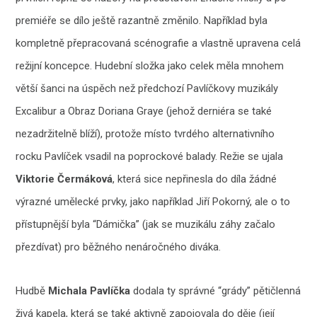
premiéře se dílo ještě razantně změnilo. Například byla
kompletně přepracovaná scénografie a vlastně upravena celá
režijní koncepce. Hudební složka jako celek měla mnohem
větší šanci na úspěch než předchozí Pavlíčkovy muzikály
Excalibur a Obraz Doriana Graye (jehož derniéra se také
nezadržitelně blíží), protože místo tvrdého alternativního
rocku Pavlíček vsadil na poprockové balady. Režie se ujala
Viktorie Čermáková
, která sice nepřinesla do díla žádné
výrazné umělecké prvky, jako například Jiří Pokorný, ale o to
přístupnější byla “Dámička” (jak se muzikálu záhy začalo
přezdívat) pro běžného nenáročného diváka.
Hudbě
Michala Pavlíčka
dodala ty správné “grády” pětičlenná
živá kapela, která se také aktivně zapojovala do děje (její