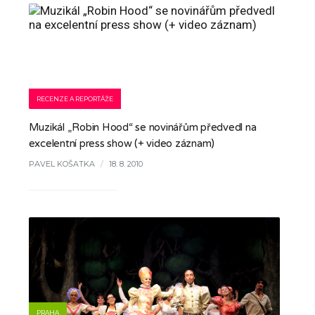
RECENZE A REPORTÁŽE
Muzikál „Robin Hood“ se novinářům předvedl na
excelentní press show (+ video záznam)
PAVEL KOŠATKA
/
18. 8. 2010
PRAHA