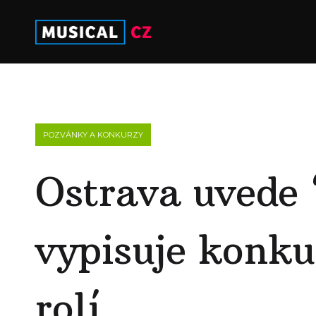
POZVÁNKY A KONKURZY
Ostrava uvede 
vypisuje konku
rolí