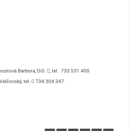
stová Barbora, DiS. , tel.: 733.531.400
elčovský, tel.: 734.304.347.