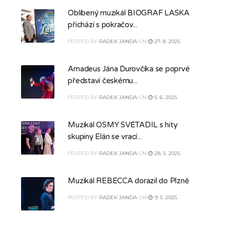
Oblíbený muzikál BIOGRAF LÁSKA
přichází s pokračov...
POSTED
BY
RADEK JANDA
ON
27. 8. 2025
Amadeus Jána Ďurovčíka se poprvé
představí českému...
POSTED
BY
RADEK JANDA
ON
5. 6. 2025
Muzikál OSMÝ SVĚTADÍL s hity
skupiny Elán se vrací...
POSTED
BY
RADEK JANDA
ON
28. 5. 2025
Muzikál REBECCA dorazil do Plzně
POSTED
BY
RADEK JANDA
ON
9. 5. 2025