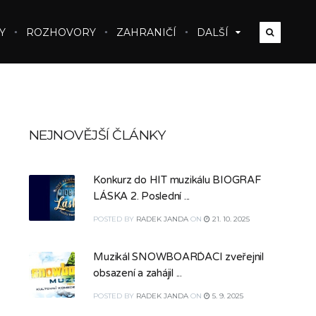
Y
ROZHOVORY
ZAHRANIČÍ
DALŠÍ
NEJNOVĚJŠÍ ČLÁNKY
Konkurz do HIT muzikálu BIOGRAF
LÁSKA 2. Poslední ...
POSTED
BY
RADEK JANDA
ON
21. 10. 2025
Muzikál SNOWBOARĎÁCI zveřejnil
obsazení a zahájil ...
POSTED
BY
RADEK JANDA
ON
5. 9. 2025