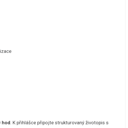
nizace
0 hod
. K přihlášce připojte strukturovaný životopis s