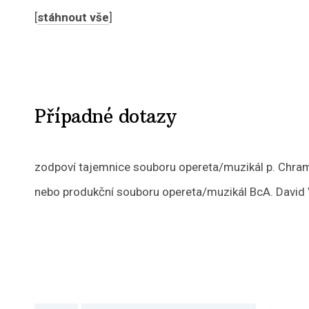
[
stáhnout vše
]
Případné dotazy
zodpoví tajemnice souboru opereta/muzikál p. Chramo
nebo produkční souboru opereta/muzikál BcA. David V