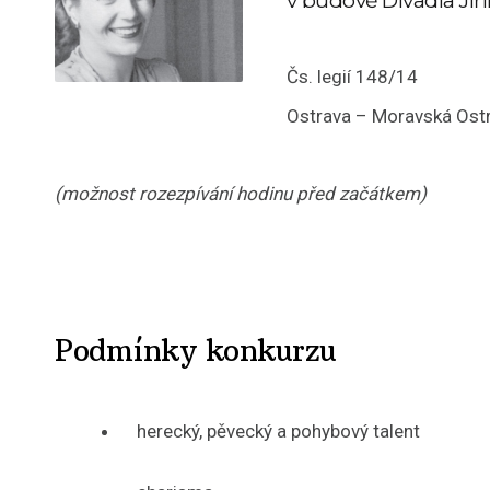
v budově Divadla Ji
Čs. legií 148/14
Ostrava – Moravská Ost
(možnost rozezpívání hodinu před začátkem)
Podmínky konkurzu
herecký, pěvecký a pohybový talent