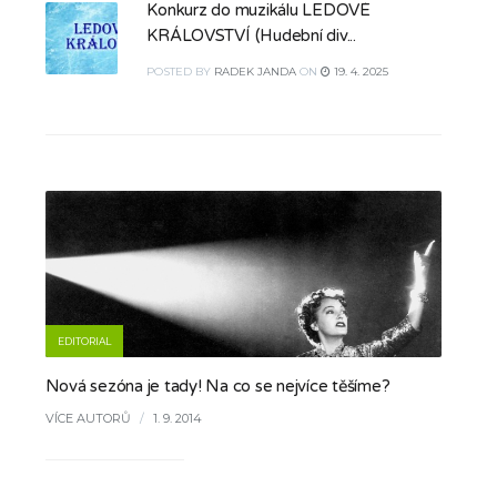
Konkurz do muzikálu LEDOVÉ
KRÁLOVSTVÍ (Hudební div...
POSTED
BY
RADEK JANDA
ON
19. 4. 2025
EDITORIAL
Nová sezóna je tady! Na co se nejvíce těšíme?
VÍCE AUTORŮ
/
1. 9. 2014