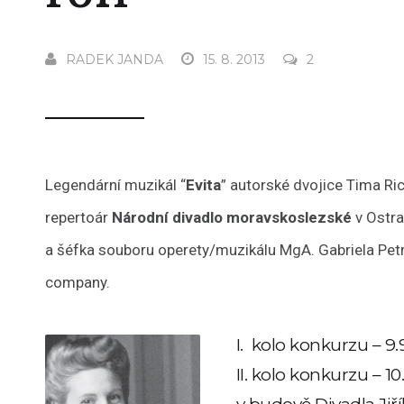
RADEK JANDA
15. 8. 2013
2
Legendární muzikál “
Evita
” autorské dvojice Tima Ri
repertoár
Národní divadlo moravskoslezské
v Ostr
a šéfka souboru operety/muzikálu MgA. Gabriela Pet
company.
I. kolo konkurzu – 9.
II. kolo konkurzu – 10