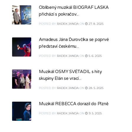
Oblíbený muzikál BIOGRAF LÁSKA
přichází s pokračov...
POSTED
BY
RADEK JANDA
ON
27. 8. 2025
Amadeus Jána Ďurovčíka se poprvé
představí českému...
POSTED
BY
RADEK JANDA
ON
5. 6. 2025
Muzikál OSMÝ SVĚTADÍL s hity
skupiny Elán se vrací...
POSTED
BY
RADEK JANDA
ON
28. 5. 2025
Muzikál REBECCA dorazil do Plzně
POSTED
BY
RADEK JANDA
ON
9. 5. 2025