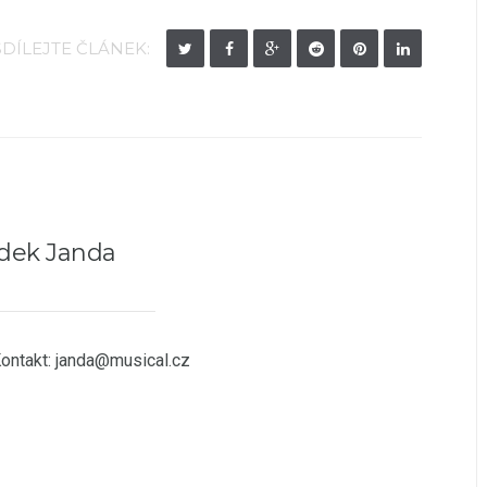
SDÍLEJTE ČLÁNEK:
dek Janda
Kontakt: janda@musical.cz