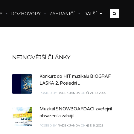
Y
ROZHOVORY
ZAHRANIČÍ
DALŠÍ
NEJNOVĚJŠÍ ČLÁNKY
Konkurz do HIT muzikálu BIOGRAF
LÁSKA 2. Poslední ...
POSTED
BY
RADEK JANDA
ON
21. 10. 2025
Muzikál SNOWBOARĎÁCI zveřejnil
obsazení a zahájil ...
POSTED
BY
RADEK JANDA
ON
5. 9. 2025