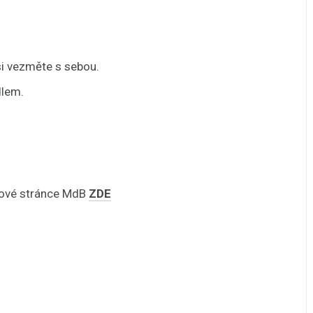
si vezměte s sebou.
dlem.
bové stránce MdB
ZDE