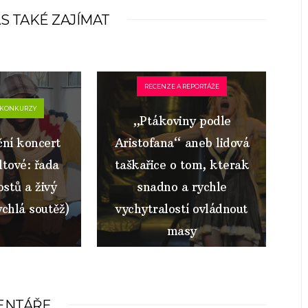
S TAKÉ ZAJÍMAT
RECENZE A REPORTÁŽE
 KONKURZY
„Ptákoviny podle
ní koncert
Aristofana“ aneb lidová
tové: řada
taškařice o tom, kterak
stů a živý
snadno a rychle
ychlá soutěž)
vychytralostí ovládnout
masy
ENTÁŘE