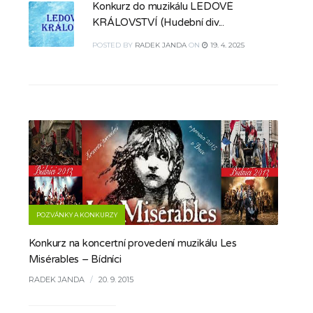
Konkurz do muzikálu LEDOVÉ
KRÁLOVSTVÍ (Hudební div...
POSTED
BY
RADEK JANDA
ON
19. 4. 2025
POZVÁNKY A KONKURZY
Konkurz na koncertní provedení muzikálu Les
Misérables – Bídníci
RADEK JANDA
/
20. 9. 2015