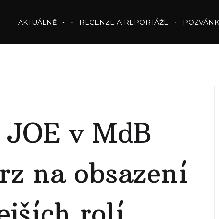
AKTUÁLNĚ
RECENZE A REPORTÁŽE
POZVÁNK
JOE v MdB
rz na obsazení
ejších rolí