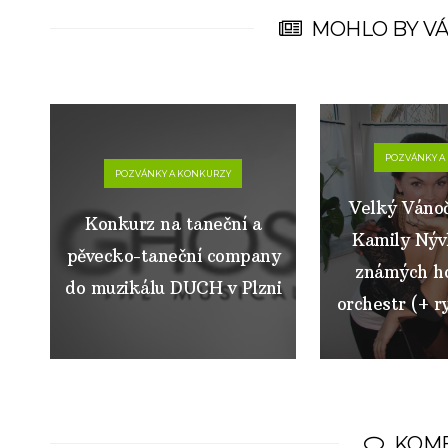
MOHLO BY VÁ
POZVÁNKY A
POZVÁNKY A KONKURZY
Velký Vánoč
Konkurz na taneční a
Kamily Nývl
pěvecko-taneční company
známých ho
do muzikálu DUCH v Plzni
orchestr (+ r
KOM