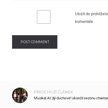
Uložit do prohlíže
komentáře.
PŘEDCHOZÍ ČLÁNEK
Muzikál Ať žijí duchové! ukončil sezónu charit