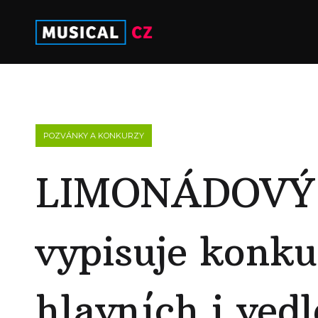
POZVÁNKY A KONKURZY
LIMONÁDOVÝ 
vypisuje konku
hlavních i vedl