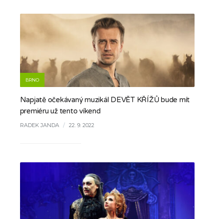
BRNO
Napjatě očekávaný muzikál DEVĚT KŘÍŽŮ bude mít
premiéru už tento víkend
RADEK JANDA
/
22. 9. 2022