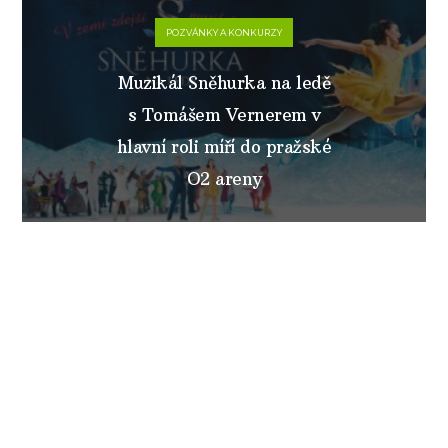
POZVÁNKY A KONKURZY
Muzikál Sněhurka na ledě
s Tomášem Vernerem v
hlavní roli míří do pražské
O2 areny
BRNO
“Mladý Frankenstein” v
Městském divadle Brno
zná své obsazení