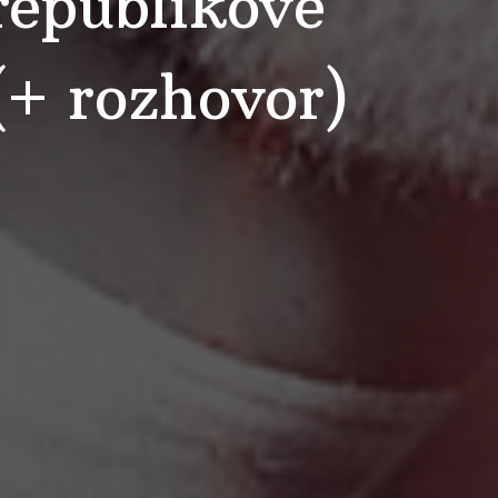
orepublikové
(+ rozhovor)