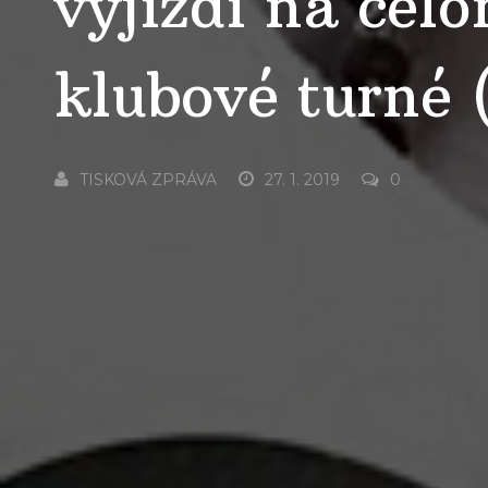
vyjíždí na cel
klubové turné 
TISKOVÁ ZPRÁVA
27. 1. 2019
0