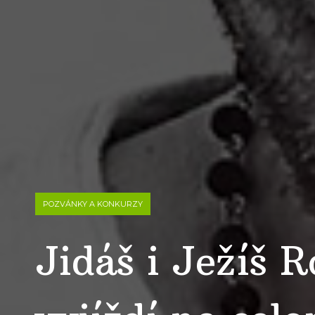
POZVÁNKY A KONKURZY
Jidáš i Ježíš