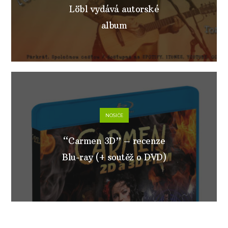
Löbl vydává autorské
album
NOSIČE
“Carmen 3D” – recenze
Blu-ray (+ soutěž o DVD)