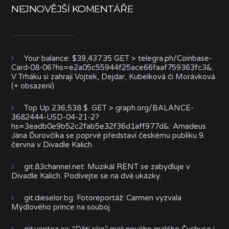
NEJNOVĚJŠÍ KOMENTÁŘE
Your balance: $39,437.35 GET > telegra.ph/Coinbase-
Card-08-06?hs=e2a05c55944f25ace66faaf759363fc3&
:
V Trháku si zahrají Vojtek, Dejdar, Kubelková či Morávková
(+ obsazení)
Top Up 236,538 $. GET > graph.org/BALANCE-
3682444-USD-04-21-2?
hs=3eadb0e9b52c2fab5e32f36d1aff977d&
:
Amadeus
Jána Ďurovčíka se poprvé představí českému publiku 9.
června v Divadle Kalich
git.83channel.net
:
Muzikál RENT se zabydluje v
Divadle Kalich. Podívejte se na dvě ukázky.
git.dieselor.bg
:
Fotoreportáž: Carmen vyzvala
Mýdlového prince na souboj
git.ventoz.ca
:
“Děti ráje” mají nového malého Čusbuse i