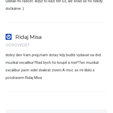
udělali mi radost. Ikdyž to kazí ten Ex, ale snad se ho někdy
dočkáme :)
Ridaj Misa
ODPOVĚDĚT
dobry den Vam preji,mam dotaz kdy budte vydavat na dvd
muzikal excalibur?Rad bych ho koupil a mel?Ten muzikal
excalibur jsem videl dvakrat zivem.A moc se mi libilo.s
pozdravem Ridaj Misa