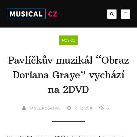
NOSIČE
Pavlíčkův muzikál “Obraz
Doriana Graye” vychází
na 2DVD
PAVEL KOŠATKA
14. 12. 2011
3