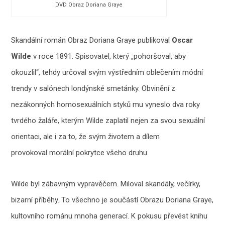
DVD Obraz Doriana Graye
Skandální román Obraz Doriana Graye publikoval
Oscar
Wilde
v roce 1891. Spisovatel, který „pohoršoval, aby
okouzlil“, tehdy určoval svým výstředním oblečením módní
trendy v salónech londýnské smetánky. Obvinění z
nezákonných homosexuálních styků mu vyneslo dva roky
tvrdého žaláře, kterým Wilde zaplatil nejen za svou sexuální
orientaci, ale i za to, že svým životem a dílem
provokoval morální pokrytce všeho druhu.
Wilde byl zábavným vypravěčem. Miloval skandály, večírky,
bizarní příběhy. To všechno je součástí Obrazu Doriana Graye,
kultovního románu mnoha generací. K pokusu převést knihu