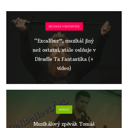
RECENZE A REPORTÁŽE
“Excalibur”, muzikál jiný
než ostatní, stále oslňuje v
Divadle Ta Fantastika (+
video)
NOSIČE
Muzikálový zpěvák Tomáš