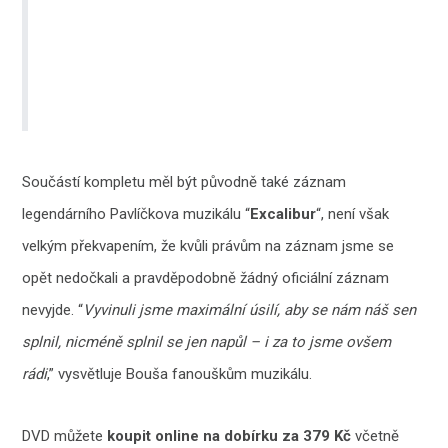
Součástí kompletu měl být původně také záznam
legendárního Pavlíčkova muzikálu “
Excalibur
“, není však
velkým překvapením, že kvůli právům na záznam jsme se
opět nedočkali a pravděpodobně žádný oficiální záznam
nevyjde. “
Vyvinuli jsme maximální úsilí, aby se nám náš sen
splnil, nicméně splnil se jen napůl – i za to jsme ovšem
rádi
,” vysvětluje Bouša fanouškům muzikálu.
DVD můžete
koupit online na dobírku za 379 Kč
včetně