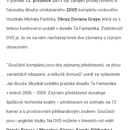
V pondělí
12. prosince 2011
byl zahájen prodej nového a
fanoušky dlouho očekávaného
2DVD
kompletu rockového
muzikálu Michala Pavlíčka,
Obraz Doriana Graye
, který se s
lehkou kontroverzí uváděl v divadle Ta Fantastika. Zvláštností
DVD je, že se na něm nacházejí hned dva záznamy s různým
obsazením…
“
Součástí kompletu jsou dva záznamy představení, ve dvou
variantách obsazení, a několik bonusů
,” uvedl za vydavatele
Jan Bouša. Muzikál uvádělo pražské divadlo Ta Fantastika
v letech 2006 – 2009. Záznam představení dosahuje
špičkové technické kvality – představení se snímalo na 12
kamer a s prostorovým pětikanálovým zvukem. Součástí
jsou i anglické titulky. Na DVD můžete v hlavních rolí vidět
Daivda Krause / Miroslava Königa, Kamila Střihavka /