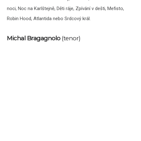
noci, Noc na Karlštejně, Děti ráje, Zpívání v dešti, Mefisto,
Robin Hood, Atlantida nebo Srdcový král.
Michal Bragagnolo
(tenor)
Sólista Národního divadla v Praze (La Traviata, Romeo a
Julie, Z mrtvého domu, Billy Budd) a muzikálových inscenací
Fantom opery, Ples upírů nebo Balada pro banditu.
Hostem a alternujícím zpěvákem je
Bohuš Matuš
(tenor)
Hostující sólista Bohuš Matuš účinkoval v divadle Semafor, v
Hudebním divadle Karlín a hostoval také ve Státní opeře
(Boris Godunov). Vytvořil role v muzikálech Fantom opery,