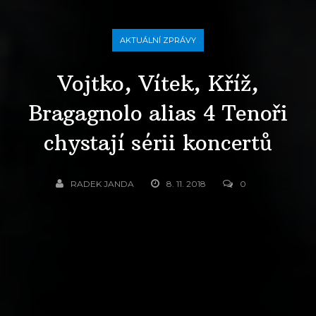
AKTUÁLNÍ ZPRÁVY
Vojtko, Vítek, Kříž,
Bragagnolo alias 4 Tenoři
chystají sérii koncertů
RADEK JANDA
8. 11. 2018
0