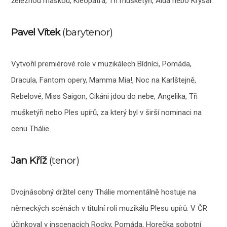
železnou maskou, Kleopatra, Tři mušketýři, Aida nebo Krysař.
Pavel Vítek
(barytenor)
Vytvořil premiérové role v muzikálech Bídníci, Pomáda,
Dracula, Fantom opery, Mamma Mia!, Noc na Karlštejně,
Rebelové, Miss Saigon, Cikáni jdou do nebe, Angelika, Tři
mušketýři nebo Ples upírů, za který byl v širší nominaci na
cenu Thálie.
Jan Kříž
(tenor)
Dvojnásobný držitel ceny Thálie momentálně hostuje na
německých scénách v titulní roli muzikálu Plesu upírů. V ČR
účinkoval v inscenacích Rocky, Pomáda, Horečka sobotní