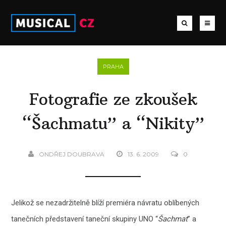
PRAHA
Fotografie ze zkoušek
“Šachmatu” a “Nikity”
ONDŘEJ DOUBRAVA
13. 6. 2009
0
Jelikož se nezadržitelně blíží premiéra návratu oblíbených
tanečních představení taneční skupiny UNO “
Šachmat
” a