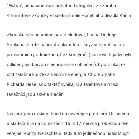
“
Nikita
“, přinášíme vám bohatou fotogalerii ze zhruba
40minutové zkoušky v baletním sále Hudebního divadla Karlín.
Zkoušku nás nesmírně bavilo sledovat, hudba Ondřeje
Soukupa je totiž naprosto skvostná. I když vše probíhalo v
provizorních podmínkách, bez kostýmů, (šachové figurky byly
odlišeny jen barvou sjednoceného oblečení), bylo z ukázek
cítit zvláštní kouzlo a nesmírná energie. Choreografie
Richarda Hese jsou taktéž vynikající a talentovaní mladí
tanečníci jsou skvěle sladěni.
Dvojprogram uvidíme hned na neveřejné premiéře 15. června
a skutečně je na co se těšit. 16. a 17. června proběhnou dvě
veřejné reprízy. Nenechte si tedy tuto jedinečnou událost ujít.