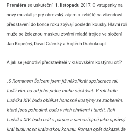
Premiéra
se uskuteční
1. listopadu
2017. O vstupenky na
nový muzikál je prý obrovský zájem a zvláště na víkendová
představení do konce roku zbývají poslední kousky. Hlavní roli
muže se železnou maskou ztvární mladá trojice ve složení
Jan Kopečný, David Gránský a Vojtěch Drahokoupil.
A jak se jednotliví představitelé v královském kostýmu cítí?
„S Romanem Šolcem jsem již několikrát spolupracoval,
tudíž vím, co od jeho práce mohu očekávat. V roli krále
Ludvíka XIV. budu oblékat honosné kostýmy se zdobením,
které jsou pohodlné, budu v nich chvílemi i tančit. Roli
Ludvíka XIV. budu hrát v paruce a samozřejmě jako správný
král budu nosit královskou korunu. Roman opět dokázal, že