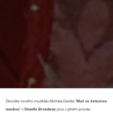
Zkoušky nového muzikálu Michala Davida “
Muž se železnou
maskou
” v
Divadle Broadway
jsou v plném proudu.