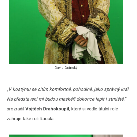
David Gránský
„V kostýmu se cítím komfortně, pohodlně, jako správný král.
Na představení mi budou maskéři dokonce lepit i strniště,“
prozradil
Vojtěch Drahokoupil
, který si vedle titulní role
zahraje také roli Raoula.