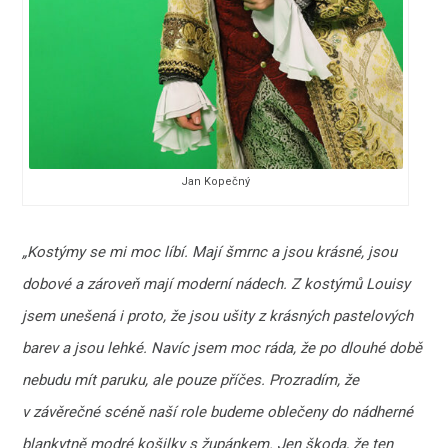
Jan Kopečný
„Kostýmy se mi moc líbí. Mají šmrnc a jsou krásné, jsou
dobové a zároveň mají moderní nádech. Z kostýmů Louisy
jsem unešená i proto, že jsou ušity z krásných pastelových
barev a jsou lehké. Navíc jsem moc ráda, že po dlouhé době
nebudu mít paruku, ale pouze příčes. Prozradím, že
v závěrečné scéně naší role budeme oblečeny do nádherné
blankytně modré košilky s župánkem. Jen škoda, že ten