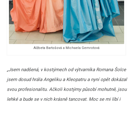
Alžbeta Bartošová a Michaela Gemrotová
„Jsem nadšená, v kostýmech od výtvarníka Romana Šolce
jsem dosud hrála Angeliku a Kleopatru a nyní opět dokázal
svou profesionalitu. Ačkoli kostýmy působí mohutně, jsou
lehké a bude se v nich krásně tancovat. Moc se mi líbí i
svou barevností i materiálem,“
vylíčila první dojmy z kostýmní
zkoušky
Alžbeta Bartošová
.