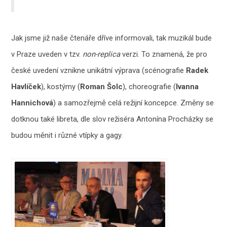
Jak jsme již naše čtenáře dříve informovali, tak muzikál bude
v Praze uveden v tzv.
non-replica
verzi. To znamená, že pro
české uvedení vznikne unikátní výprava (scénografie
Radek
Havlíček
), kostýmy (
Roman Šolc
), choreografie (
Ivanna
Hannichová
) a samozřejmě celá režijní koncepce. Změny se
dotknou také libreta, dle slov režiséra Antonína Procházky se
budou měnit i různé vtípky a gagy.