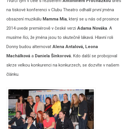
Tvůrčí tým v čele s režisérem
Antonínem Procházkou
dnes
na tiskové konferenci v Clubu Theatro odhalil první jména
obsazení muzikálu
Mamma Mia
, který se u nás od prosince
2014 uvede premiérově v české verzi
Adama Nováka
. A
musíme říci, že jména jsou to skutečně lákavá. Hlavní roli
Donny budou alternovat
Alena Antalová, Leona
Machálková
a
Daniela Šinkorová.
Kdo další se probojoval
skrze velkou konkurenci na konkurzech, se dozvíte v našem
článku.