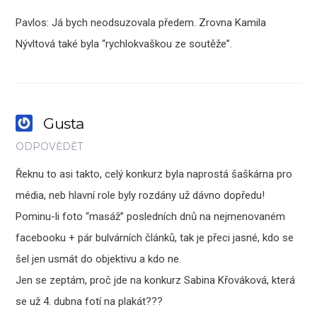
Pavlos: Já bych neodsuzovala předem. Zrovna Kamila
Nývltová také byla “rychlokvaškou ze soutěže”.
Gusta
ODPOVĚDĚT
Řeknu to asi takto, celý konkurz byla naprostá šaškárna pro
média, neb hlavní role byly rozdány už dávno dopředu!
Pominu-li foto “masáž” posledních dnů na nejmenovaném
facebooku + pár bulvárních článků, tak je přeci jasné, kdo se
šel jen usmát do objektivu a kdo ne.
Jen se zeptám, proč jde na konkurz Sabina Křováková, která
se už 4. dubna fotí na plakát???