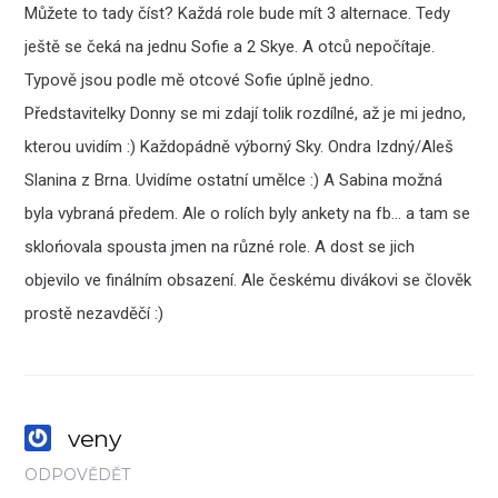
Můžete to tady číst? Každá role bude mít 3 alternace. Tedy
ještě se čeká na jednu Sofie a 2 Skye. A otců nepočítaje.
Typově jsou podle mě otcové Sofie úplně jedno.
Představitelky Donny se mi zdají tolik rozdílné, až je mi jedno,
kterou uvidím :) Každopádně výborný Sky. Ondra Izdný/Aleš
Slanina z Brna. Uvidíme ostatní umělce :) A Sabina možná
byla vybraná předem. Ale o rolích byly ankety na fb… a tam se
sklońovala spousta jmen na různé role. A dost se jich
objevilo ve finálním obsazení. Ale českému divákovi se člověk
prostě nezavděčí :)
veny
ODPOVĚDĚT