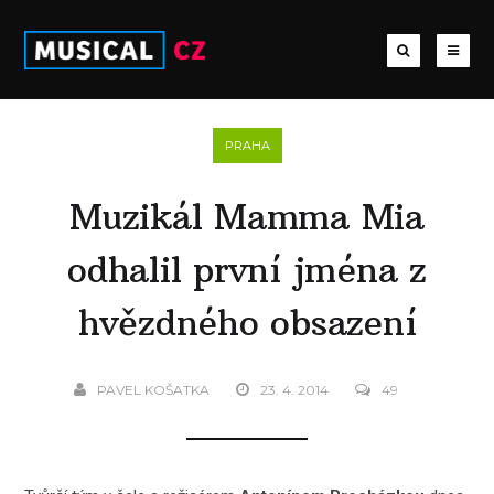
PRAHA
Muzikál Mamma Mia
odhalil první jména z
hvězdného obsazení
PAVEL KOŠATKA
23. 4. 2014
49