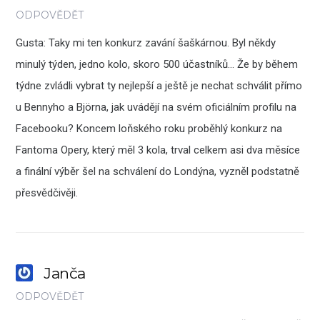
ODPOVĚDĚT
Gusta: Taky mi ten konkurz zavání šaškárnou. Byl někdy
minulý týden, jedno kolo, skoro 500 účastníků… Že by během
týdne zvládli vybrat ty nejlepší a ještě je nechat schválit přímo
u Bennyho a Björna, jak uvádějí na svém oficiálním profilu na
Facebooku? Koncem loňského roku proběhlý konkurz na
Fantoma Opery, který měl 3 kola, trval celkem asi dva měsíce
a finální výběr šel na schválení do Londýna, vyzněl podstatně
přesvědčivěji.
Janča
ODPOVĚDĚT