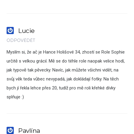
Lucie
ODPOVĚDĚT
Myslím si, že ač je Hance Holišové 34, zhostí se Role Sophie
určitě s velkou grácií. Mě se do téhle role naopak velice hodí,
jak typově tak pěvecky. Navíc, jak můžete všichni vidět, na
svůj věk teda vůbec nevypadá, jak dokládají fotky. Na těch
bych jí řekla lehce přes 20, tudíž pro mě roli křehké dívky
splňuje :)
Pavlína