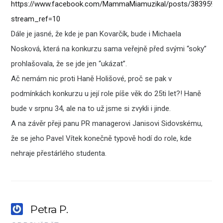
https://www.facebook.com/MammaMiamuzikal/posts/3839590
stream_ref=10
Dále je jasné, že kde je pan Kovarčík, bude i Michaela
Nosková, která na konkurzu sama veřejně před svými “soky”
prohlašovala, že se jde jen “ukázat”.
Ač nemám nic proti Haně Holišové, proč se pak v
podmínkách konkurzu u její role píše věk do 25ti let?! Haně
bude v srpnu 34, ale na to už jsme si zvykli i jinde.
A na závěr přeji panu PR managerovi Janisovi Sidovskému,
že se jeho Pavel Vítek konečně typově hodí do role, kde
nehraje přestárlého studenta.
Petra P.