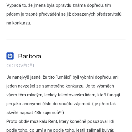
Vypadá to, že jména byla opravdu známa dopředu, tím
pádem je trapné předvádění se již obsazených představitelů
na konkurzu.
Barbora
ODPOVĚDĚT
Je nanejvýš jasné, že tito “umělci” byli vybráni dopředu, ani
jeden nevzešel ze samotného konkurzu. Je to výsměch
všem těm mladým, leckdy talentovaným lidem, kteří fungují
jen jako anonymní číslo do součtu zájemců. ( je přeci tak
skvělé napsat 486 zájemců!!!)
Proto obdiv muzikálu Rent, který konečně posuzoval lidi
podle toho, co umí a ne podle toho, jestli zajímají bulvár.