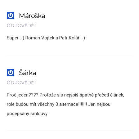
Mároška
ODPOVĚDĚT
Super :-) Roman Vojtek a Petr Kolář :-)
Šárka
ODPOVĚDĚT
Proč jeden???? Protože sis nejspíš špatně přečetl článek,
role budou mít všechny 3 alternace!!!!!!! Jen nejsou
podepsány smlouvy