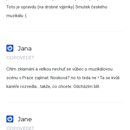
Toto je opravdu (na drobné výjimky) Smutek českého
muzikálu :(
Jana
ODPOVĚDĚT
Cítím zklamání a velkou nechuť se vůbec o muzikálovou
scénu v Praze zajímat. Nosková? no to teda ne ! Ta se kvůli
kariéře rozvedla….takže, co chcete. Odcházím blít.
Jane
ODPOVĚDĚT