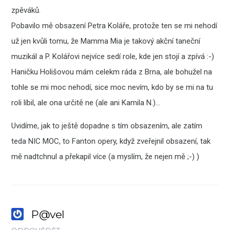
zpěváků.
Pobavilo mě obsazení Petra Koláře, protože ten se mi nehodí
už jen kvůli tomu, že Mamma Mia je takový akční taneční
muzikál a P. Kolářovi nejvíce sedí role, kde jen stojí a zpívá :-)
Haničku Holišovou mám celekm ráda z Brna, ale bohužel na
tohle se mi moc nehodí, sice moc nevím, kdo by se mi na tu
roli líbil, ale ona určitě ne (ale ani Kamila N.)…
Uvidíme, jak to ještě dopadne s tím obsazením, ale zatím
teda NIC MOC, to Fanton opery, když zveřejnil obsazení, tak
mě nadtchnul a překapil více (a myslím, že nejen mě ;-) )
P@vel