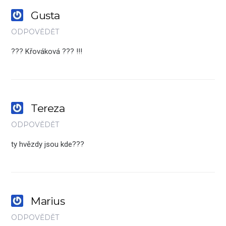
Gusta
ODPOVĚDĚT
??? Křováková ??? !!!
Tereza
ODPOVĚDĚT
ty hvězdy jsou kde???
Marius
ODPOVĚDĚT