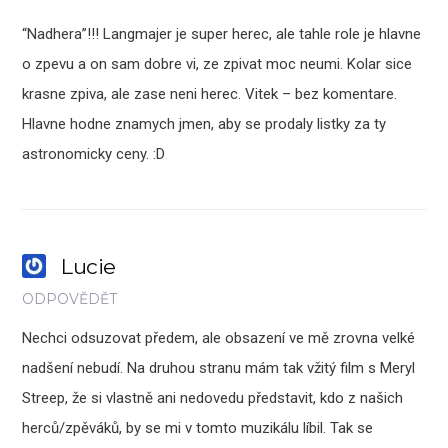
“Nadhera”!!! Langmajer je super herec, ale tahle role je hlavne
o zpevu a on sam dobre vi, ze zpivat moc neumi. Kolar sice
krasne zpiva, ale zase neni herec. Vitek – bez komentare.
Hlavne hodne znamych jmen, aby se prodaly listky za ty
astronomicky ceny. :D
Lucie
ODPOVĚDĚT
Nechci odsuzovat předem, ale obsazení ve mě zrovna velké
nadšení nebudí. Na druhou stranu mám tak vžitý film s Meryl
Streep, že si vlastně ani nedovedu představit, kdo z našich
herců/zpěváků, by se mi v tomto muzikálu líbil. Tak se