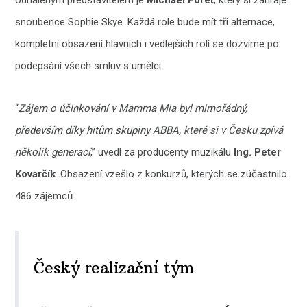
odhaleným představitelem je
Michael Foret
, který si zahraje
snoubence Sophie Skye. Každá role bude mít tři alternace,
kompletní obsazení hlavních i vedlejších rolí se dozvíme po
podepsání všech smluv s umělci.
“
Zájem o účinkování v Mamma Mia byl mimořádný,
především díky hitům skupiny ABBA, které si v Česku zpívá
několik generací
,” uvedl za producenty muzikálu
Ing. Peter
Kovarčík
. Obsazení vzešlo z konkurzů, kterých se zúčastnilo
486 zájemců.
Český realizační tým