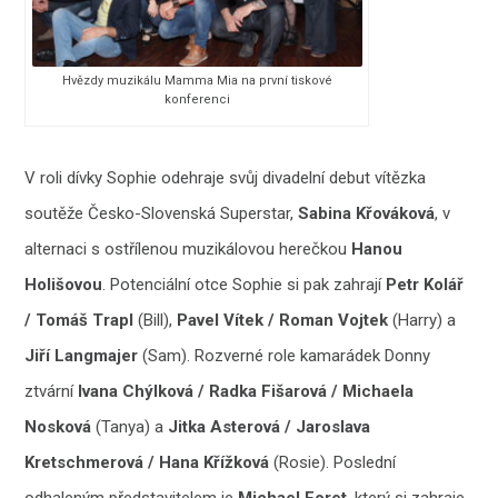
Hvězdy muzikálu Mamma Mia na první tiskové
konferenci
V roli dívky Sophie odehraje svůj divadelní debut vítězka
soutěže Česko-Slovenská Superstar,
Sabina Křováková
, v
alternaci s ostřílenou muzikálovou herečkou
Hanou
Holišovou
. Potenciální otce Sophie si pak zahrají
Petr Kolář
/ Tomáš Trapl
(Bill),
Pavel Vítek / Roman Vojtek
(Harry) a
Jiří Langmajer
(Sam). Rozverné role kamarádek Donny
ztvární
Ivana Chýlková / Radka Fišarová / Michaela
Nosková
(Tanya) a
Jitka Asterová / Jaroslava
Kretschmerová / Hana Křížková
(Rosie). Poslední