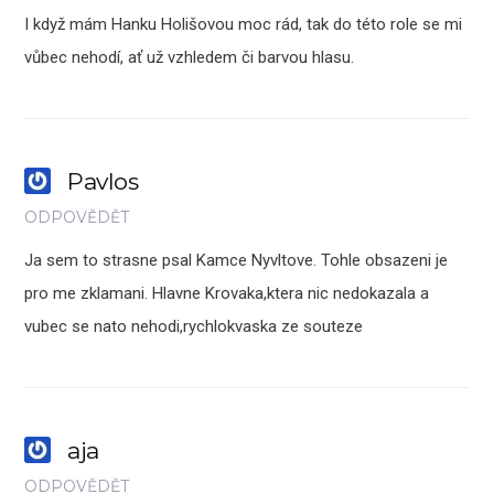
I když mám Hanku Holišovou moc rád, tak do této role se mi
vůbec nehodí, ať už vzhledem či barvou hlasu.
Pavlos
ODPOVĚDĚT
Ja sem to strasne psal Kamce Nyvltove. Tohle obsazeni je
pro me zklamani. Hlavne Krovaka,ktera nic nedokazala a
vubec se nato nehodi,rychlokvaska ze souteze
aja
ODPOVĚDĚT