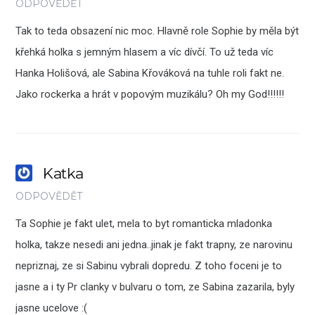
ODPOVĚDĚT
Tak to teda obsazení nic moc. Hlavně role Sophie by měla být
křehká holka s jemným hlasem a víc dívčí. To už teda víc
Hanka Holišová, ale Sabina Křováková na tuhle roli fakt ne.
Jako rockerka a hrát v popovým muzikálu? Oh my God!!!!!!
Katka
ODPOVĚDĚT
Ta Sophie je fakt ulet, mela to byt romanticka mladonka
holka, takze nesedi ani jedna..jinak je fakt trapny, ze narovinu
nepriznaj, ze si Sabinu vybrali dopredu. Z toho foceni je to
jasne a i ty Pr clanky v bulvaru o tom, ze Sabina zazarila, byly
jasne ucelove :(