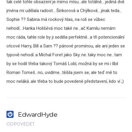
tak celé tohle obsazení je mimo mísu…ale totálně….jediná dvě
jména mi udělala radost….Šinkorová a Chýlková….jinak teda…
Sophie ?? Sabina má rockový hlas, na roli se vůbec
nehodí….Hanka Holišévá moc také ne…ač Kamilu nemám
moc ráda, tahle role by ji seděla perfektně…a tři potencionální
otcové Harry, Bill a Sam ?? pánové prominou, ale ani jeden se
typově nehodí..a Michal Foret jako Sky..ne..taky moc ne…tam
by se hodil třeba takový Tomáš Lobl, možná by se mi i líbil
Roman Tomeš…no, uvidíme…těšila jsem se, ale teď mě to
moc neláká..ale třeba to bude povedené představení, kdo ví ;)
EdwardHyde
ODPOVĚDĚT