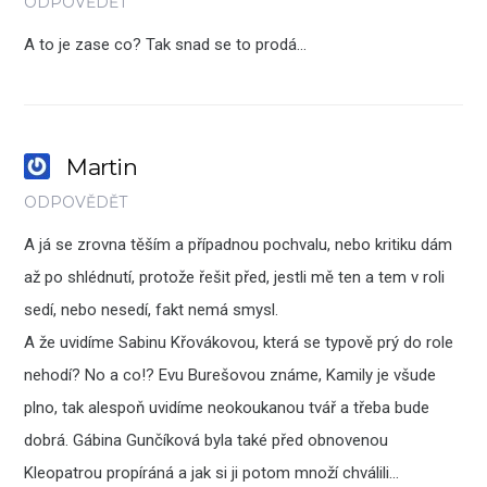
ODPOVĚDĚT
A to je zase co? Tak snad se to prodá…
Martin
ODPOVĚDĚT
A já se zrovna těším a případnou pochvalu, nebo kritiku dám
až po shlédnutí, protože řešit před, jestli mě ten a tem v roli
sedí, nebo nesedí, fakt nemá smysl.
A že uvidíme Sabinu Křovákovou, která se typově prý do role
nehodí? No a co!? Evu Burešovou známe, Kamily je všude
plno, tak alespoň uvidíme neokoukanou tvář a třeba bude
dobrá. Gábina Gunčíková byla také před obnovenou
Kleopatrou propíráná a jak si ji potom množí chválili…