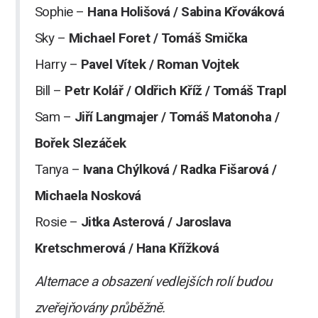
Sophie –
Hana Holišová / Sabina Křováková
Sky –
Michael Foret / Tomáš Smička
Harry –
Pavel Vítek / Roman Vojtek
Bill –
Petr Kolář / Oldřich Kříž / Tomáš Trapl
Sam –
Jiří Langmajer / Tomáš Matonoha /
Bořek Slezáček
Tanya –
Ivana Chýlková / Radka Fišarová /
Michaela Nosková
Rosie –
Jitka Asterová / Jaroslava
Kretschmerová / Hana Křížková
Alternace a obsazení vedlejších rolí budou
zveřejňovány průběžně.