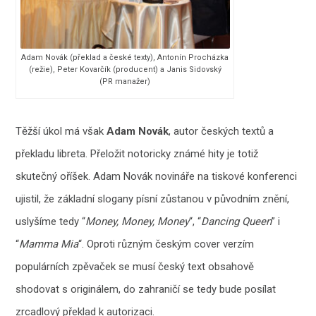
Adam Novák (překlad a české texty), Antonín Procházka
(režie), Peter Kovarčík (producent) a Janis Sidovský
(PR manažer)
Těžší úkol má však
Adam Novák
, autor českých textů a
překladu libreta. Přeložit notoricky známé hity je totiž
skutečný oříšek. Adam Novák novináře na tiskové konferenci
ujistil, že základní slogany písní zůstanou v původním znění,
uslyšíme tedy “
Money, Money, Money
“, “
Dancing Queen
” i
“
Mamma Mia
“. Oproti různým českým cover verzím
populárních zpěvaček se musí český text obsahově
shodovat s originálem, do zahraničí se tedy bude posílat
zrcadlový překlad k autorizaci.