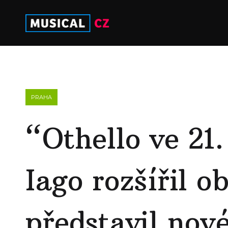
PRAHA
“Othello ve 21.
Iago rozšířil o
představil nové