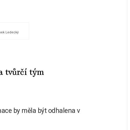
anek Ledecký
a tvůrčí tým
rnace by měla být odhalena v