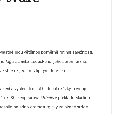
astně jsou většinou poměrně rutinní záležitostí.
ému
Iagovi
Janka Ledeckého, jehož premiéra se
 vlastně už jedním vtipným detailem…
zení a vyslechli další hudební ukázky, u vstupu
 dárek: Shakespearova
Othella
v překladu Martina
ě ocenilo nejedno dramaturgicky založené srdce