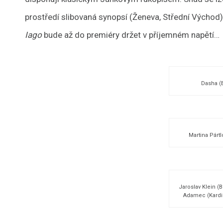
prostředí slibovaná synopsí (Ženeva, Střední Východ)
Iago
bude až do premiéry držet v příjemném napětí…
Dasha (
Martina Pártl
Jaroslav Klein (
Adamec (Kardi