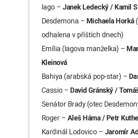
Iago –
Janek Ledecký / Kamil S
Desdemona –
Michaela Horká
(
odhalena v příštích dnech)
Emília (Iagova manželka) –
Mar
Kleinová
Bahiya (arabská pop-star) –
Da
Cassio –
David Gránský / Tomá
Senátor Brady (otec Desdemon
Roger –
Aleš Háma / Petr Kuthe
Kardinál Lodovico –
Jaromír A