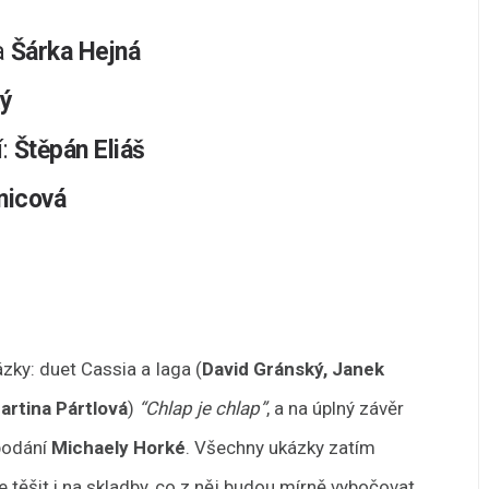
a
Šárka Hejná
ý
í:
Štěpán Eliáš
nicová
zky: duet Cassia a Iaga (
David Gránský, Janek
artina Pártlová
)
“Chlap je chlap”
, a na úplný závěr
podání
Michaely Horké
. Všechny ukázky zatím
těšit i na skladby, co z něj budou mírně vybočovat,