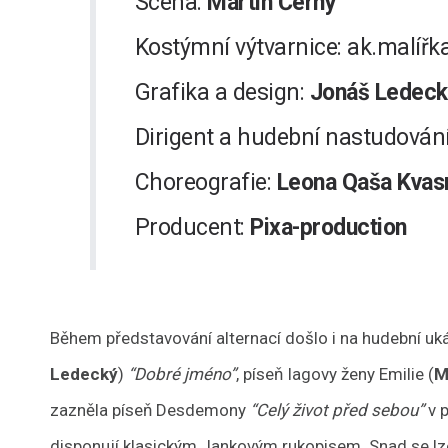
Scéna:
Martin Černý
Kostýmní výtvarnice: ak.malířk
Grafika a design:
Jonáš Ledeck
Dirigent a hudební nastudován
Choreografie:
Leona Qaša Kvas
Producent:
Pixa-production
Během představování alternací došlo i na hudební uká
Ledecký
)
“Dobré jméno”
, píseň Iagovy ženy Emilie (
M
zazněla píseň Desdemony
“Celý život před sebou”
v 
disponují klasickým Jankovým rukopisem. Snad se lze 