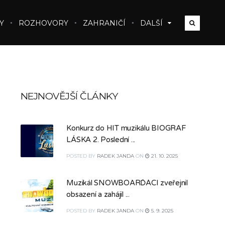
Y
ROZHOVORY
ZAHRANIČÍ
DALŠÍ
NEJNOVĚJŠÍ ČLÁNKY
Konkurz do HIT muzikálu BIOGRAF
LÁSKA 2. Poslední ...
POSTED
BY
RADEK JANDA
ON
21. 10. 2025
Muzikál SNOWBOARĎÁCI zveřejnil
obsazení a zahájil ...
POSTED
BY
RADEK JANDA
ON
5. 9. 2025