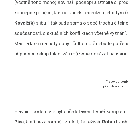
(včetně toho mého) novináři pochopí a Othella si pře
koncepce příběhu, kterou Janek Ledecký a jeho tým (
Kovalčík
) slibují, tak bude sama o sobě trochu čiteln
současnosti, o aktuálních konfliktech včetně vyznání,
Maur a krém na boty coby líčidlo tudíž nebude potřeb
případnou rekapitulaci vás můžeme odkázat na
článe
Tiskovou konf
představitel Ro
Hlavním bodem ale bylo představení téměř kompletníh
Pixa
, kteří nezapomněli zmínit, že režisér
Robert Joh