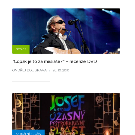
NOSIČE
“Copak je to za mesiáše?” – recenze DVD
ONDŘEJ DOUBRAVA
/
26. 10. 2010
AKTUÁLNÍ ZPRÁVY