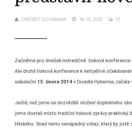
ONDŘEJ DOUBRAVA
18. 10. 2013
10
Začněme pro dnešek netradičně: tiskové konference vl
Ale druhá tisková konference k netrpělivě očekávan
uskuteční
13. února 2014
v Divadle Hybernia, začala
Ještě, než jsme se dozvěděli složení doplněného obsa
jsme dostali místo tradiční tiskové zprávy praktický
Hilského. Snad tento nenápadný vzkaz, který by jist