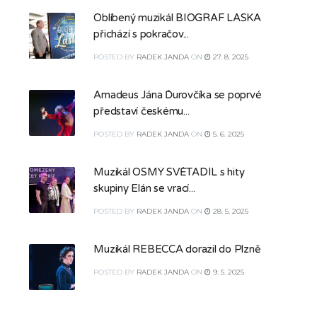
Oblíbený muzikál BIOGRAF LÁSKA
přichází s pokračov...
POSTED
BY
RADEK JANDA
ON
27. 8. 2025
Amadeus Jána Ďurovčíka se poprvé
představí českému...
POSTED
BY
RADEK JANDA
ON
5. 6. 2025
Muzikál OSMÝ SVĚTADÍL s hity
skupiny Elán se vrací...
POSTED
BY
RADEK JANDA
ON
28. 5. 2025
Muzikál REBECCA dorazil do Plzně
POSTED
BY
RADEK JANDA
ON
9. 5. 2025