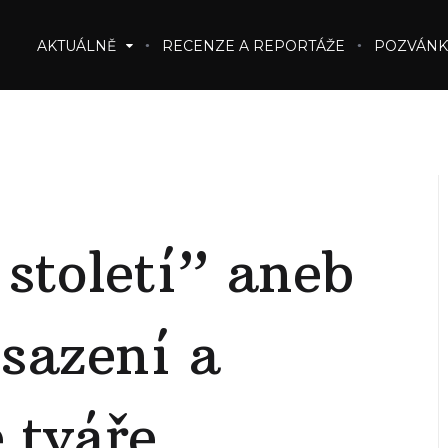
AKTUÁLNĚ
RECENZE A REPORTÁŽE
POZVÁNK
 století” aneb
bsazení a
 tváře