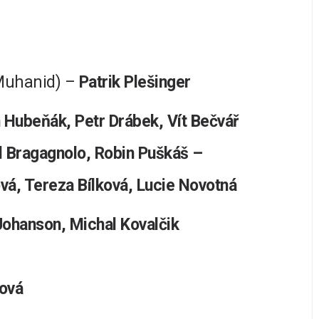
 Muhanid) –
Patrik Plešinger
 Hubeňák, Petr Drábek, Vít Bečvář
al Bragagnolo, Robin Puškáš –
vá, Tereza Bílková, Lucie Novotná
ohanson, Michal Kovalčik
jová