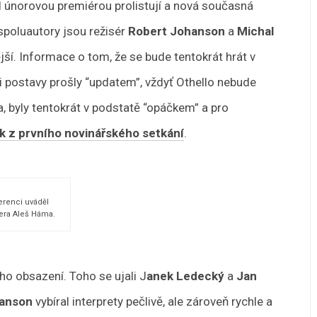
d únorovou premiérou prolistují a nová současná
spoluautory jsou režisér
Robert Johanson
a
Michal
ější. Informace o tom, že se bude tentokrát hrát v
 i postavy prošly “updatem”, vždyť Othello nebude
a, byly tentokrát v podstatě “opáčkem” a pro
k z prvního novinářského setkání
.
erenci uváděl
gera Aleš Háma.
o obsazení. Toho se ujali J
anek Ledecký
a
Jan
anson
vybíral interprety pečlivě, ale zároveň rychle a