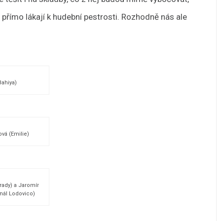
 přímo lákají k hudební pestrosti. Rozhodně nás ale
Bahiya)
ová (Emilie)
Brady) a Jaromír
nál Lodovico)