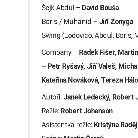
Šejk Abdul –
David Bouša
Boris / Muhanid –
Jiří Zonyga
Swing (Lodovico, Abdul, Boris,
Company –
Radek Fišer, Martin
– Petr Ryšavý, Jiří Valeš, Mich
Kateřina Nováková, Tereza Hálo
Autoři:
Janek Ledecký, Robert J
Režie:
Robert Johanson
Asistentka režie:
Kristýna Radě