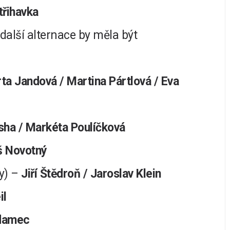
třihavka
další alternace by měla být
ta Jandová / Martina Pártlová / Eva
sha / Markéta Poulíčková
š Novotný
y) –
Jiří Štědroň / Jaroslav Klein
il
damec