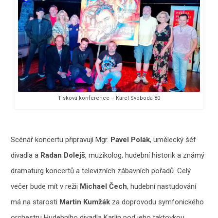
Tisková konference – Karel Svoboda 80
Scénář koncertu připravují Mgr.
Pavel Polák
, umělecký šéf
divadla a
Radan Dolejš
, muzikolog, hudební historik a známý
dramaturg koncertů a televizních zábavních pořadů. Celý
večer bude mít v režii
Michael Čech
, hudební nastudování
má na starosti
Martin Kumžák
za doprovodu symfonického
orchestru Hudebního divadla Karlín pod jeho taktovkou.