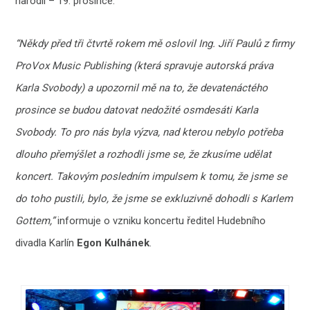
narodil – 19. prosince.
“Někdy před tři čtvrtě rokem mě oslovil Ing. Jiří Paulů z firmy
ProVox Music Publishing (která spravuje autorská práva
Karla Svobody) a upozornil mě na to, že devatenáctého
prosince se budou datovat nedožité osmdesáti Karla
Svobody. To pro nás byla výzva, nad kterou nebylo potřeba
dlouho přemýšlet a rozhodli jsme se, že zkusíme udělat
koncert. Takovým posledním impulsem k tomu, že jsme se
do toho pustili, bylo, že jsme se exkluzivně dohodli s Karlem
Gottem,”
informuje o vzniku koncertu ředitel Hudebního
divadla Karlín
Egon Kulhánek
.