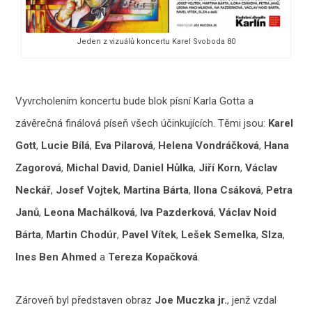
Jeden z vizuálů koncertu Karel Svoboda 80
Vyvrcholením koncertu bude blok písní Karla Gotta a
závěrečná finálová píseň všech účinkujících. Těmi jsou:
Karel
Gott
,
Lucie Bílá
,
Eva Pilarová
,
Helena Vondráčková
,
Hana
Zagorová
,
Michal David
,
Daniel Hůlka
,
Jiří Korn
,
Václav
Neckář
,
Josef Vojtek
,
Martina Bárta
,
Ilona Csáková
,
Petra
Janů
,
Leona Machálková
,
Iva Pazderková
,
Václav Noid
Bárta
,
Martin Chodúr
,
Pavel Vítek
,
Lešek Semelka
,
Slza
,
Ines Ben Ahmed
a
Tereza Kopačková
.
Zároveň byl představen obraz
Joe Muczka jr.
, jenž vzdal