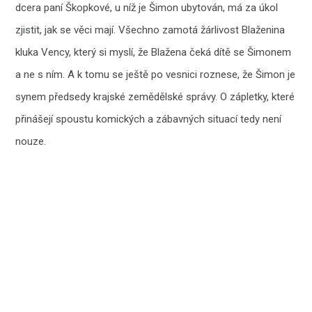
dcera paní Škopkové, u níž je Šimon ubytován, má za úkol
zjistit, jak se věci mají. Všechno zamotá žárlivost Blaženina
kluka Vency, který si myslí, že Blažena čeká dítě se Šimonem
a ne s ním. A k tomu se ještě po vesnici roznese, že Šimon je
synem předsedy krajské zemědělské správy. O zápletky, které
přinášejí spoustu komických a zábavných situací tedy není
nouze.