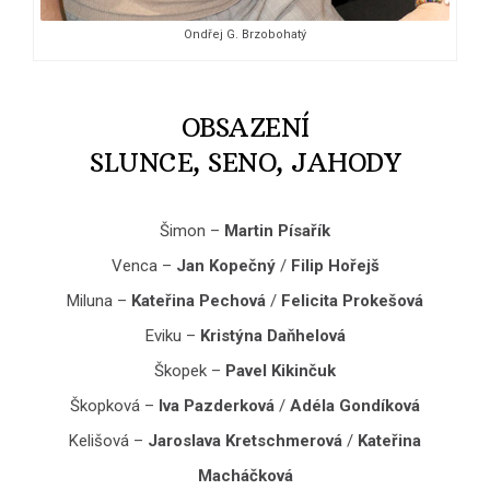
Ondřej G. Brzobohatý
OBSAZENÍ
SLUNCE, SENO, JAHODY
Šimon –
Martin Písařík
Venca –
Jan Kopečný
/
Filip Hořejš
Miluna –
Kateřina Pechová
/
Felicita Prokešová
Eviku –
Kristýna Daňhelová
Škopek –
Pavel Kikinčuk
Škopková –
Iva Pazderková
/
Adéla Gondíková
Kelišová –
Jaroslava Kretschmerová
/
Kateřina
Macháčková