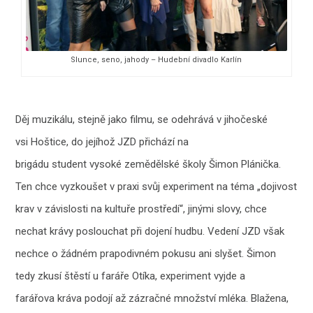
Slunce, seno, jahody – Hudební divadlo Karlín
Děj muzikálu, stejně jako filmu, se odehrává v jihočeské
vsi Hoštice, do jejíhož JZD přichází na
brigádu student vysoké zemědělské školy Šimon Plánička.
Ten chce vyzkoušet v praxi svůj experiment na téma „dojivost
krav v závislosti na kultuře prostředí“, jinými slovy, chce
nechat krávy poslouchat při dojení hudbu. Vedení JZD však
nechce o žádném prapodivném pokusu ani slyšet. Šimon
tedy zkusí štěstí u faráře Otíka, experiment vyjde a
farářova kráva podojí až zázračné množství mléka. Blažena,