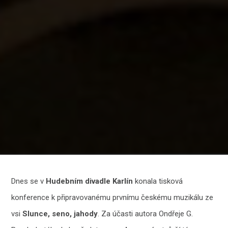
Dnes se v
Hudebním divadle Karlín
konala tisková
konference k připravovanému prvnímu českému muzikálu ze
vsi
Slunce, seno, jahody
. Za účasti autora Ondřeje G.