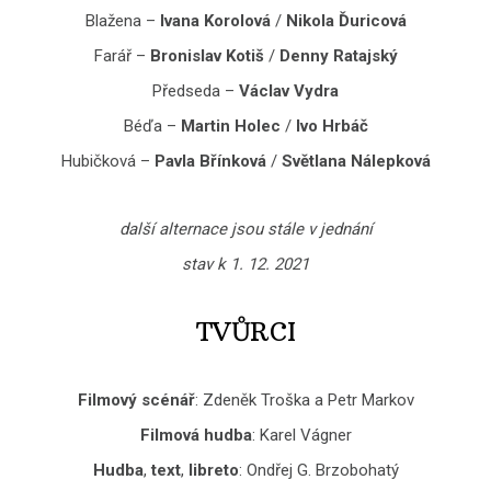
Blažena –
Ivana Korolová
/
Nikola Ďuricová
Farář –
Bronislav Kotiš
/
Denny Ratajský
Předseda –
Václav Vydra
Béďa –
Martin Holec
/
Ivo Hrbáč
Hubičková –
Pavla Břínková
/
Světlana Nálepková
další alternace jsou stále v jednání
stav k 1. 12. 2021
TVŮRCI
Filmový scénář
: Zdeněk Troška a Petr Markov
Filmová hudba
: Karel Vágner
Hudba
,
text
,
libreto
: Ondřej G. Brzobohatý