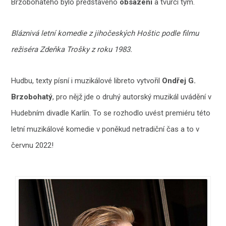
Brzobohatého bylo představeno
obsazení
a tvůrčí tým.
Bláznivá letní komedie z jihočeských Hoštic podle filmu
režiséra Zdeňka Trošky z roku 1983.
Hudbu, texty písní i muzikálové libreto vytvořil
Ondřej G.
Brzobohatý
, pro nějž jde o druhý autorský muzikál uvádění v
Hudebním divadle Karlín. To se rozhodlo uvést premiéru této
letní muzikálové komedie v poněkud netradiční čas a to v
červnu 2022!