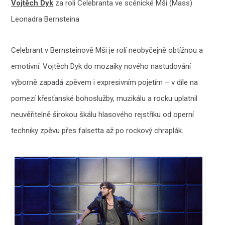
Vojtěch Dyk
za roli Celebranta ve scénické Mši (Mass)
Leonadra Bernsteina
Celebrant v Bernsteinově Mši je rolí neobyčejně obtížnou a
emotivní. Vojtěch Dyk do mozaiky nového nastudování
výborně zapadá zpěvem i expresivním pojetím – v díle na
pomezí křesťanské bohoslužby, muzikálu a rocku uplatnil
neuvěřitelně širokou škálu hlasového rejstříku od operní
techniky zpěvu přes falsetta až po rockový chraplák.