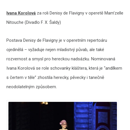
Ivana Korolová
za roli Denisy de Flavigny v operetě Mam’zelle
Nitouche (Divadlo F. X. Šaldy)
Postava Denisy de Flavigny je v operetním repertoáru
ojedinělá – vyžaduje nejen mladistvý půvab, ale také
rozvernost a smysl pro hereckou nadsázku. Nominovaná
Ivana Korolová se role schovanky kláštera, která je “andílkem
s čertem v těle” zhostila herecky, pěvecky i tanečně
neodolatelným způsobem.