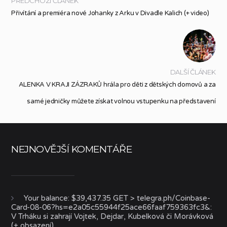
PŘEDCHOZÍ ČLÁNEK
Přivítání a premiéra nové Johanky z Arku v Divadle Kalich (+ video)
DALŠÍ ČLÁNEK
ALENKA V KRAJI ZÁZRAKŮ hrála pro děti z dětských domovů a za
samé jedničky můžete získat volnou vstupenku na představení
NEJNOVĚJŠÍ KOMENTÁŘE
Your balance: $39,437.35 GET > telegra.ph/Coinbase-
Card-08-06?hs=e2a05c55944f25ace66faaf759363fc3&
:
V Trháku si zahrají Vojtek, Dejdar, Kubelková či Morávková
(+ obsazení)