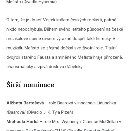
Mefisto (Divadlo Hybernia)
O tom, že je Josef Vojtek králem českých rockerů, patrně
nikdo nepochybuje. Během svého letitého působení na české
muzikálové scéně ovšem výrazně dospěl také herecky. V
muzikálu Mefisto se zřejmě dočkal své životní role. Titulní
dvojroli starého Fausta a zmíněného Mefista hraje přirozeně,
charismaticky a zpívá doslova ďábelsky.
Širší nominace
Alžbeta Bartošová
– role Baarová v inscenaci Liduschka
/Baarová/ (Divadlo J. K. Tyla Plzeň)
Michaela Horká
– role Mrs. Wycherly / Clarisse McClellan v
inscenaci Ray Bradbury’s ‘2116’ (Divadlo Semafor Praha)