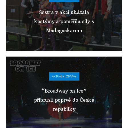
Sestra v akci ukázala
kostýmy a poměřila síly s
Madagaskarem
AKTUÁLNÍ ZPRÁVY
“Broadway on Ice”
přibruslí poprvé do České
republiky