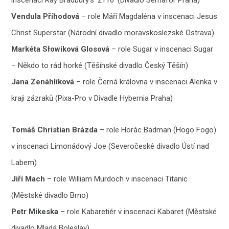
Vendula Příhodová
– role Máří Magdaléna v inscenaci Jesus
Christ Superstar (Národní divadlo moravskoslezské Ostrava)
Markéta Słowiková Glosová
– role Sugar v inscenaci Sugar
– Někdo to rád horké (Těšínské divadlo Český Těšín)
Jana Zenáhlíková
– role Černá královna v inscenaci Alenka v
kraji zázraků (Pixa-Pro v Divadle Hybernia Praha)
Tomáš Christian Brázda
– role Horác Badman (Hogo Fogo)
v inscenaci Limonádový Joe (Severočeské divadlo Ústí nad
Labem)
Jiří Mach
– role William Murdoch v inscenaci Titanic
(Městské divadlo Brno)
Petr Mikeska
– role Kabaretiér v inscenaci Kabaret (Městské
divadlo Mladá Boleslav)