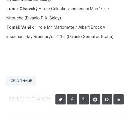
Lumír Olšovský
– role Célestin v inscenaci Mam’zelle
Nitouche (Divadlo F. X. Šaldy)
Tomáš Vaněk
– role Mr. Marionette / Albert Brock v
inscenaci Ray Bradbury’s ‘2116’ (Divadlo Semafor Praha)
CENY THÁLIE
SDÍLEJTE ČLÁNEK: