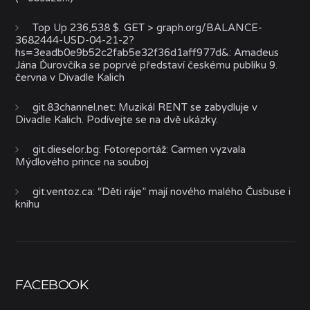
Top Up 236,538 $. GET > graph.org/BALANCE-
3682444-USD-04-21-2?
hs=3eadb0e9b52c2fab5e32f36d1aff977d&
:
Amadeus
Jána Ďurovčíka se poprvé představí českému publiku 9.
června v Divadle Kalich
git.83channel.net
:
Muzikál RENT se zabydluje v
Divadle Kalich. Podívejte se na dvě ukázky.
git.dieselor.bg
:
Fotoreportáž: Carmen vyzvala
Mýdlového prince na souboj
git.ventoz.ca
:
“Děti ráje” mají nového malého Čusbuse i
knihu
FACEBOOK