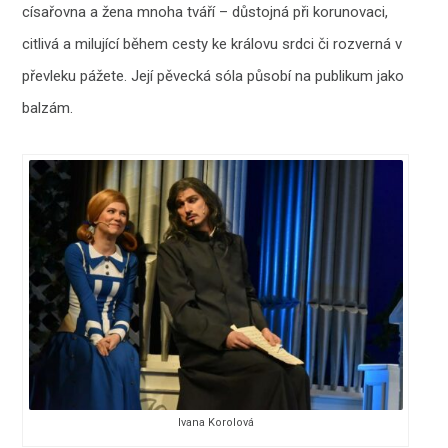
císařovna a žena mnoha tváří – důstojná při korunovaci,
citlivá a milující během cesty ke královu srdci či rozverná v
převleku pážete. Její pěvecká sóla působí na publikum jako
balzám.
Ivana Korolová