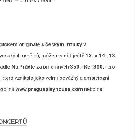
áměru – černé komedii.
glickém originále s českými titulky
v
enských umělců, můžete vidět ještě
13. a 14., 18.
adle Na Prádle
za příjemných
350,- Kč
(
300,-
pro
 která vznikala jako velmi odvážný a ambiciozní
zici na
www.pragueplayhouse.com
nebo na
KONCERTŮ