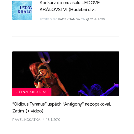
Konkurz do muzikálu LEDOVÉ
KRÁLOVSTVÍ (Hudební div...
POSTED
BY
RADEK JANDA
ON
19. 4. 2025
RECENZE A REPORTÁŽE
“Oidipus Tyranus” úspěch “Antigony” nezopakoval.
Zatím. (+ video)
PAVEL KOŠATKA
/
13. 1. 2010