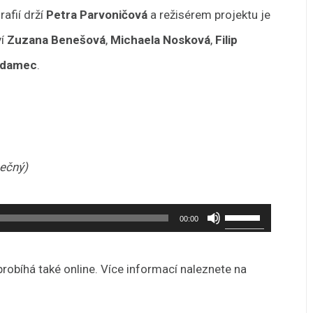
afií drží
Petra Parvoničová
a režisérem projektu je
ví
Zuzana Benešová
,
Michaela Nosková
,
Filip
Adamec
.
pečný)
Použitím
00:00
šipek
nahoru/dolů
zvýšíte
nebo
probíhá také online. Více informací naleznete na
snížíte
úroveň
hlasitosti.