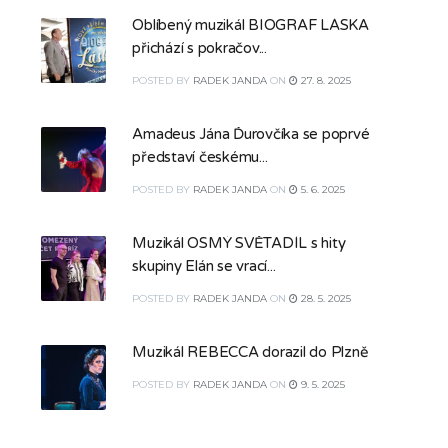
Oblíbený muzikál BIOGRAF LÁSKA
přichází s pokračov...
POSTED
BY
RADEK JANDA
ON
27. 8. 2025
Amadeus Jána Ďurovčíka se poprvé
představí českému...
POSTED
BY
RADEK JANDA
ON
5. 6. 2025
Muzikál OSMÝ SVĚTADÍL s hity
skupiny Elán se vrací...
POSTED
BY
RADEK JANDA
ON
28. 5. 2025
Muzikál REBECCA dorazil do Plzně
POSTED
BY
RADEK JANDA
ON
9. 5. 2025