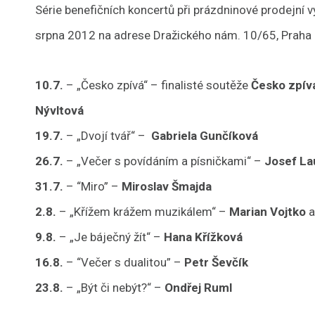
Série benefičních koncertů při prázdninové prodejní
srpna 2012 na adrese Dražického nám. 10/65, Praha 1,
10.7.
– „Česko zpívá“ – finalisté soutěže
Česko zpív
Nývltová
19.7.
– „Dvojí tvář“ –
Gabriela Gunčíková
26.7.
– „Večer s povídáním a písničkami“ –
Josef La
31.7.
– “Miro” –
Miroslav Šmajda
2.8.
– „Křížem krážem muzikálem“ –
Marian Vojtko
9.8.
– „Je báječný žít“ –
Hana Křížková
16.8.
– “Večer s dualitou” –
Petr Ševčík
23.8.
– „Být či nebýt?“ –
Ondřej Ruml