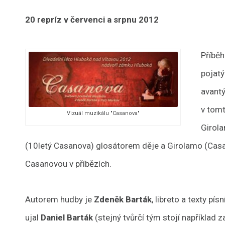
20 repríz v červenci a srpnu 2012
Příběh
pojatý
avantý
v tomt
Vizuál muzikálu "Casanova"
Girola
(10letý Casanova) glosátorem děje a Girolamo (Casa
Casanovou v příbězích.
Autorem hudby je
Zdeněk Barták
, libreto a texty pís
ujal
Daniel Barták
(stejný tvůrčí tým stojí například