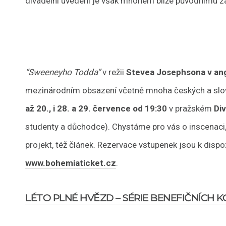
divadelní uvedení je však mnohem blíže původnímu z
“Sweeneyho Todda”
v režii
Stevea Josephsona
v an
mezinárodním obsazení včetně mnoha českých a slov
až 20., i 28. a 29. července od 19:30
v pražském
Div
studenty a důchodce). Chystáme pro vás o inscenaci,
projekt, též článek. Rezervace vstupenek jsou k dispo
www.bohemiaticket.cz
.
LÉTO PLNÉ HVĚZD – SÉRIE BENEFIČNÍCH 