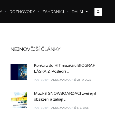
Y
ROZHOVORY
ZAHRANIČÍ
DALŠÍ
NEJNOVĚJŠÍ ČLÁNKY
Konkurz do HIT muzikálu BIOGRAF
LÁSKA 2. Poslední ...
POSTED
BY
RADEK JANDA
ON
21. 10. 2025
Muzikál SNOWBOARĎÁCI zveřejnil
obsazení a zahájil ...
POSTED
BY
RADEK JANDA
ON
5. 9. 2025