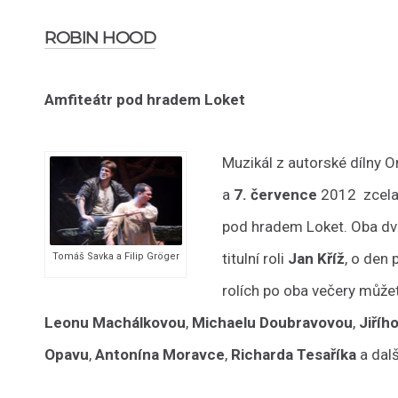
ROBIN HOOD
Amfiteátr pod hradem Loket
Muzikál z autorské dílny 
a
7. července
2012 zcela 
pod hradem Loket. Oba dva
titulní roli
Jan Kříž
, o den 
Tomáš Savka a Filip Gröger
rolích po oba večery může
Leonu
Machálkovou
,
Michaelu Doubravovou
,
Jiříh
Opavu
,
Antonína Moravce
,
Richarda Tesaříka
a dalš