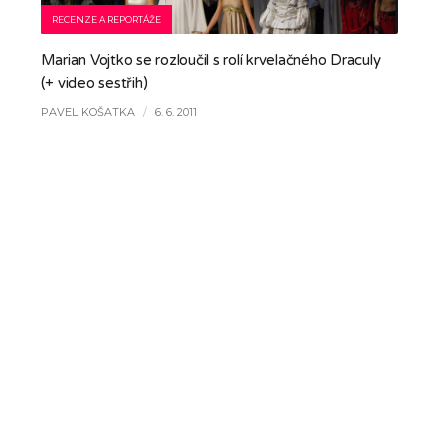
RECENZE A REPORTÁŽE
Marian Vojtko se rozloučil s rolí krvelačného Draculy
(+ video sestřih)
PAVEL KOŠATKA
/
6. 6. 2011