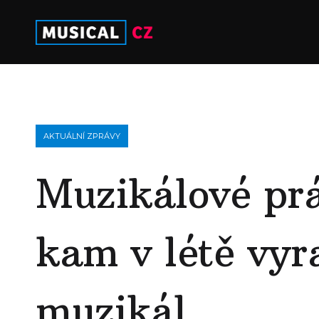
AKTUÁLNÍ ZPRÁVY
Muzikálové pr
kam v létě vyr
muzikál