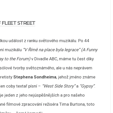
 FLEET STREET
elkou událost z ranku světového muzikálu. Po 44
ení muzikálu
“V Římě na place byla legrace” (A Funny
y to the Forum)
v Divadle ABC, máme tu čest díky
 sólové tvorby světoznámého, ale u nás neprávem
retisty
Stephena Sondheima
, jehož jméno známe
jen coby textař písní –
“West Side Story”
a
“Gypsy”
.
je jeden z jeho nejúspěšnějších a pro našeho
vané filmové zpracování režiséra Tima Burtona, toto