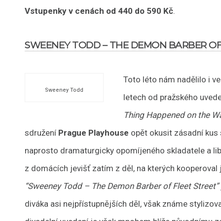
Vstupenky v cenách od 440 do 590 Kč
.
SWEENEY TODD – THE DEMON BARBER OF
Toto léto nám nadělilo i v
Sweeney Todd
letech od pražského uved
Thing Happened on the Wa
sdružení
Prague Playhouse
opět okusit zásadní kus
naprosto dramaturgicky opomíjeného skladatele a lib
z domácích jevišť zatím z děl, na kterých kooperoval 
“Sweeney Todd – The Demon Barber of Fleet Street”
diváka asi nejpřístupnějších děl, však známe stylizo