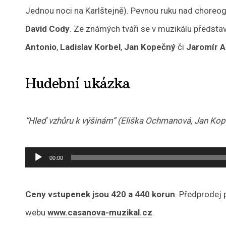
Jednou noci na Karlštejně). Pevnou ruku nad choreogr
David Cody
. Ze známých tváři se v muzikálu předsta
Antonio
,
Ladislav Korbel
,
Jan Kopečný
či
Jaromír 
Hudební ukázka
“Hleď vzhůru k výšinám” (Eliška Ochmanová, Jan Ko
Audio
00:00
přehrávač
Ceny vstupenek jsou 420 a 440 korun
. Předprodej 
webu
www.casanova-muzikal.cz
.