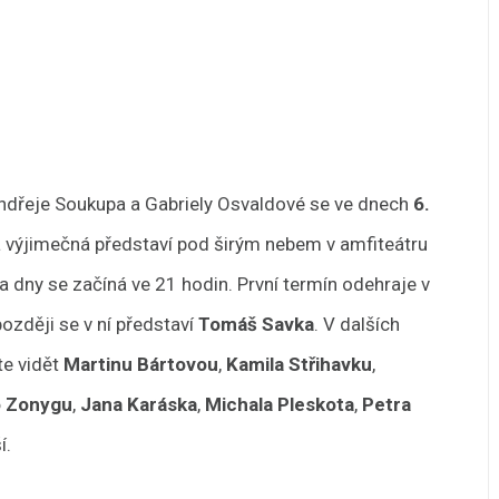
Ondřeje Soukupa a Gabriely Osvaldové se ve dnech
6.
výjimečná představí pod širým nebem v amfiteátru
 dny se začíná ve 21 hodin. První termín odehraje v
později se v ní představí
Tomáš Savka
. V dalších
te vidět
Martinu Bártovou
,
Kamila Střihavku
,
o Zonygu
,
Jana Karáska
,
Michala Pleskota
,
Petra
í.