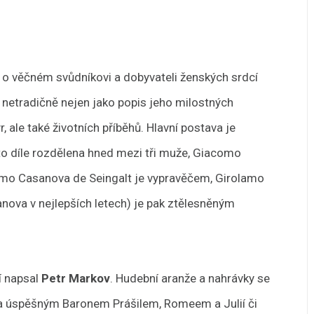
 o věčném svůdníkovi a dobyvateli ženských srdcí
 netradičně nejen jako popis jeho milostných
r, ale také životních příběhů. Hlavní postava je
o díle rozdělena hned mezi tři muže, Giacomo
mo Casanova de Seingalt je vypravěčem, Girolamo
nova v nejlepších letech) je pak ztělesněným
ní napsal
Petr Markov
. Hudební aranže a nahrávky se
 za úspěšným Baronem Prášilem, Romeem a Julií či