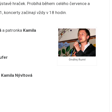
 výstavě hraček. Probíhá během celého července a
 koncerty začínají vždy v 18 hodin.
á
a patronka
Kamila
ufer
Ondřej Ruml
a
Kamila Nývltová