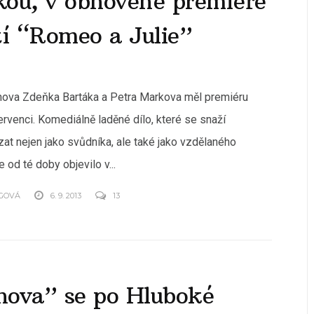
kou, v obnovené premiéře
tí “Romeo a Julie”
ova Zdeňka Bartáka a Petra Markova měl premiéru
ervenci. Komediálně laděné dílo, které se snaží
at nejen jako svůdníka, ale také jako vzdělaného
 od té doby objevilo v...
GOVÁ
6. 9. 2013
13
nova” se po Hluboké