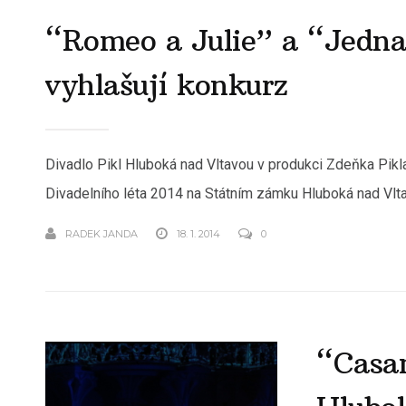
“Romeo a Julie” a “Jedna
vyhlašují konkurz
Divadlo Pikl Hluboká nad Vltavou v produkci Zdeňka Pikl
Divadelního léta 2014 na Státním zámku Hluboká nad Vlta
RADEK JANDA
18. 1. 2014
0
“Casan