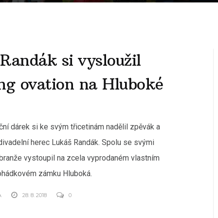
Randák si vysloužil
ng ovation na Hluboké
ní dárek si ke svým třicetinám nadělil zpěvák a
divadelní herec Lukáš Randák. Spolu se svými
branže vystoupil na zcela vyprodaném vlastním
pohádkovém zámku Hluboká.
A
28. 8. 2018
0