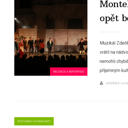
Montek
opět b
Muzikál Zdeňk
vrátil na nád
nemohli chybět
příjemným kult
RECENZE A REPORTÁŽE
ANDREA ULA
POZVÁNKY A KONKURZY