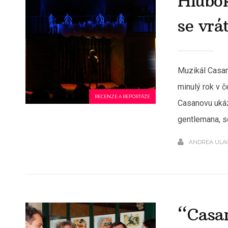
Hlubo
se vrá
Muzikál Casan
minulý rok v č
RECENZE A REPORTÁŽE
Casanovu ukáz
gentlemana, se
ANDREA ULA
“Casa