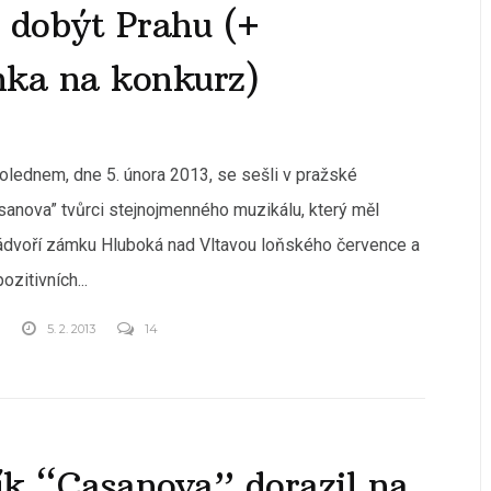
 dobýt Prahu (+
nka na konkurz)
olednem, dne 5. února 2013, se sešli v pražské
asanova” tvůrci stejnojmenného muzikálu, který měl
ádvoří zámku Hluboká nad Vltavou loňského července a
pozitivních...
Ů
5. 2. 2013
14
k “Casanova” dorazil na