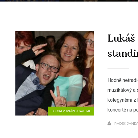
Lukáš 
standi
Hodně netradič
muzikálový a 
kolegyněmi z 
koncertě na 
FOTOREPORTÁŽE A GALERIE
RADEK JAND