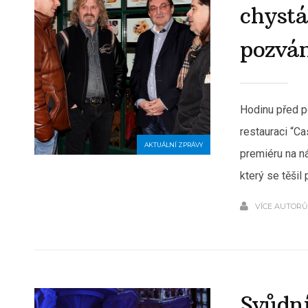
chystá
pozvá
Hodinu před p
restauraci “C
AKTUÁLNÍ ZPRÁVY
premiéru na n
který se těšil 
VÍCE AUTOR
Svůdní