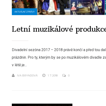
AKTUÁLNÍ ZPRÁVY
Letní muzikálové produ
Divadelní sezóna 2017 – 2018 právě končí a před tou dalš
prázdnin. Pro ty, kterým by se po muzikálovém divadle za 
v létě je...
IVA BRYNDOVÁ
1. 7. 2018
0