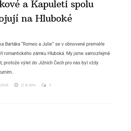
ové a Kapuleti spolu
ojují na Hluboké
a Bartáka “Romeo a Julie” se v obnovené premiéře
voří romantického zámku Hluboká. My jsme samozřejmě
, protože výlet do Jižních Čech pro nás byl vždy
urním...
GOVÁ
21. 8. 2014
3