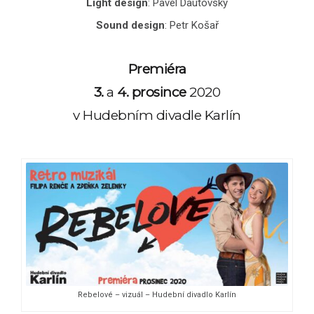
Light design
: Pavel Dautovský
Sound design
: Petr Košař
Premiéra
3.
a
4. prosince
2020
v Hudebním divadle Karlín
Rebelové – vizuál – Hudební divadlo Karlín