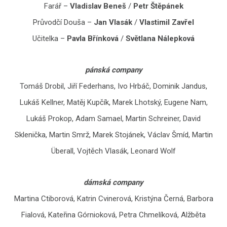
Farář –
Vladislav Beneš
/
Petr Štěpánek
Průvodčí Douša –
Jan Vlasák
/
Vlastimil Zavřel
Učitelka –
Pavla Břínková
/
Světlana Nálepková
pánská company
Tomáš Drobil, Jiří Federhans, Ivo Hrbáč, Dominik Jandus,
Lukáš Kellner, Matěj Kupčík, Marek Lhotský, Eugene Nam,
Lukáš Prokop, Adam Samael, Martin Schreiner, David
Sklenička, Martin Smrž, Marek Stojánek, Václav Šmíd, Martin
Überall, Vojtěch Vlasák, Leonard Wolf
dámská company
Martina Ctiborová, Katrin Cvinerová, Kristýna Černá, Barbora
Fialová, Kateřina Górnioková, Petra Chmelíková, Alžběta