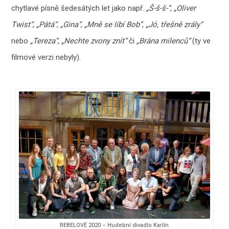
chytlavé písně šedesátých let jako např.
„Š-š-š-“
,
„Oliver
Twist“
,
„Pátá“
,
„Gina“
,
„Mně se líbí Bob“
,
„Jó, třešně zrály“
nebo
„Tereza“
,
„Nechte zvony znít“
či
„Brána milenců“
(ty ve
filmové verzi nebyly).
REBELOVÉ 2020 – Hudební divadlo Karlín