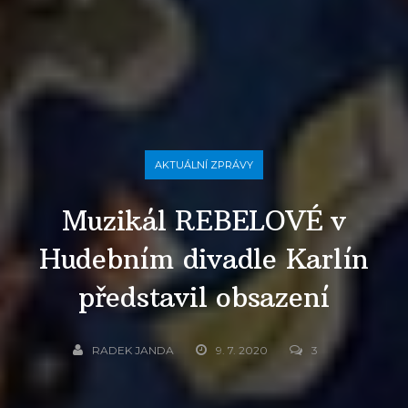
AKTUÁLNÍ ZPRÁVY
Muzikál REBELOVÉ v
Hudebním divadle Karlín
představil obsazení
RADEK JANDA
9. 7. 2020
3