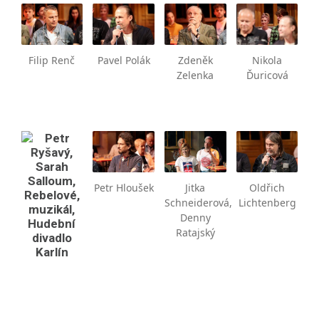
Filip Renč
Pavel Polák
Zdeněk
Nikola
Zelenka
Ďuricová
Petr Hloušek
Jitka
Oldřich
Schneiderová,
Lichtenberg
Denny
Ratajský
Petr Ryšavý,
Sarah
Salloum