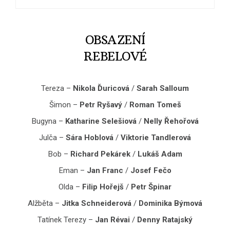
OBSAZENÍ
REBELOVÉ
Tereza –
Nikola Ďuricová
/
Sarah Salloum
Šimon –
Petr Ryšavý
/
Roman Tomeš
Bugyna –
Katharine Selešiová
/
Nelly Řehořová
Julča –
Sára Hoblová
/
Viktorie Tandlerová
Bob –
Richard Pekárek
/
Lukáš Adam
Eman –
Jan Franc
/
Josef Fečo
Olda –
Filip Hořejš
/
Petr Špinar
Alžběta –
Jitka Schneiderová
/
Dominika Býmová
Tatínek Terezy –
Jan Révai
/
Denny Ratajský